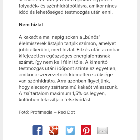
folyadék- és szénhidrátpótlásra, amikor nincs
időd és lehetőséged testmozgás után enni.
Nem hizlal
A kakaót a mai napig sokan a „bűnös”
élelmiszerek listáján tartják számon, amelyet
jobb elkerülni, mert hizlal. Edzés után azonban
kifejezetten egészséges energiaforrásnak
számít, így nem kell félni tőle. A kimerítő
testmozgás utáni időpont szinte az egyetlen,
amikor a szervezetnek kiemelten szüksége
van szénhidrátra. Arra azonban figyeljünk,
hogy alacsony zsírtartalmú kakaót válasszunk.
A zsírtartalom maximum 1,5%-os legyen,
különben lelassítja a felszívódást.
Fotó: Profimedia – Red Dot