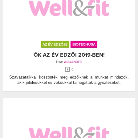
AZ ÉV EDZŐJE
BIOTECHUSA
ŐK AZ ÉV EDZŐI 2019-BEN!
ÍRTA:
WELLANDFIT
0
Szavazataikkal köszönték meg edzőiknek a munkát mindazok,
akik jelölésükkel és voksukkal támogatták a győzteseket.