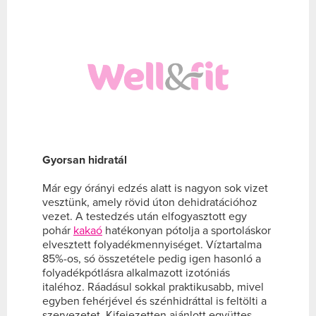
Gyorsan hidratál
Már egy órányi edzés alatt is nagyon sok vizet
vesztünk, amely rövid úton dehidratációhoz
vezet. A testedzés után elfogyasztott egy
pohár
kakaó
hatékonyan pótolja a sportoláskor
elvesztett folyadékmennyiséget. Víztartalma
85%-os, só összetétele pedig igen hasonló a
folyadékpótlásra alkalmazott izotóniás
italéhoz. Ráadásul sokkal praktikusabb, mivel
egyben fehérjével és szénhidráttal is feltölti a
szervezetet. Kifejezetten ajánlott együttes