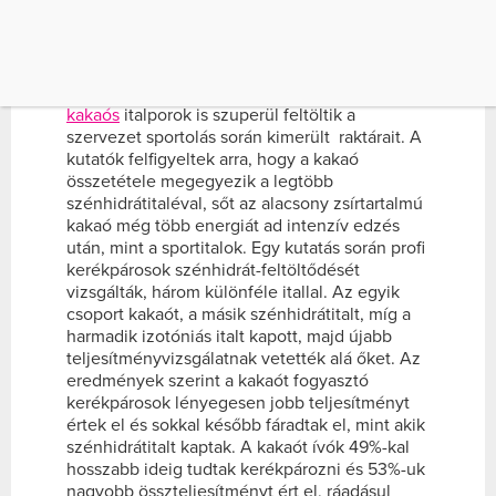
utáni folyadék. Hozzájárul az izmok
regenerálódásához és növekedéséhez.
A tej például kiváló energia-, fehérje-, vitamin-
és ásványi anyag forrás. De a felturbózott
kakaós
italporok is szuperül feltöltik a
szervezet sportolás során kimerült raktárait. A
kutatók felfigyeltek arra, hogy a kakaó
összetétele megegyezik a legtöbb
szénhidrátitaléval, sőt az alacsony zsírtartalmú
kakaó még több energiát ad intenzív edzés
után, mint a sportitalok. Egy kutatás során profi
kerékpárosok szénhidrát-feltöltődését
vizsgálták, három különféle itallal. Az egyik
csoport kakaót, a másik szénhidrátitalt, míg a
harmadik izotóniás italt kapott, majd újabb
teljesítményvizsgálatnak vetették alá őket. Az
eredmények szerint a kakaót fogyasztó
kerékpárosok lényegesen jobb teljesítményt
értek el és sokkal később fáradtak el, mint akik
szénhidrátitalt kaptak. A kakaót ívók 49%-kal
hosszabb ideig tudtak kerékpározni és 53%-uk
nagyobb összteljesítményt ért el, ráadásul