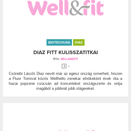
BIOTECHUSA
DIAZ
DIAZ FITT KULISSZATITKAI
ÍRTA:
WELLANDFIT
0
Csöndör László Diaz nevét már az egész ország ismerheti, hiszen
a Fluor Tomival közös Wellhello zenekar elnökeként évek óta a
hazai popzene csúcsán ad koncerteket országszerte és ontja
magából a jobbnál jobb slágereket.