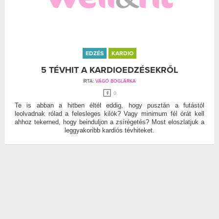
EDZÉS
KARDIO
5 TÉVHIT A KARDIOEDZÉSEKRŐL
ÍRTA:
VÁGÓ BOGLÁRKA
0
Te is abban a hitben éltél eddig, hogy pusztán a futástól
leolvadnak rólad a felesleges kilók? Vagy minimum fél órát kell
ahhoz tekerned, hogy beinduljon a zsírégetés? Most eloszlatjuk a
leggyakoribb kardiós tévhiteket.