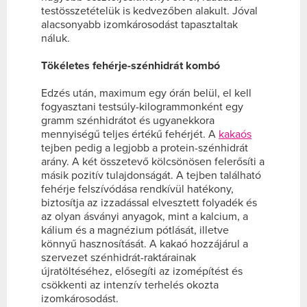
testösszetételük is kedvezőben alakult. Jóval
alacsonyabb izomkárosodást tapasztaltak
náluk.
Tökéletes fehérje-szénhidrát kombó
Edzés után, maximum egy órán belül, el kell
fogyasztani testsúly-kilogrammonként egy
gramm szénhidrátot és ugyanekkora
mennyiségű teljes értékű fehérjét. A
kakaós
tejben pedig a legjobb a protein-szénhidrát
arány. A két összetevő kölcsönösen felerősíti a
másik pozitív tulajdonságát. A tejben található
fehérje felszívódása rendkívül hatékony,
biztosítja az izzadással elvesztett folyadék és
az olyan ásványi anyagok, mint a kalcium, a
kálium és a magnézium pótlását, illetve
könnyű hasznosítását. A kakaó hozzájárul a
szervezet szénhidrát-raktárainak
újratöltéséhez, elősegíti az izomépítést és
csökkenti az intenzív terhelés okozta
izomkárosodást.