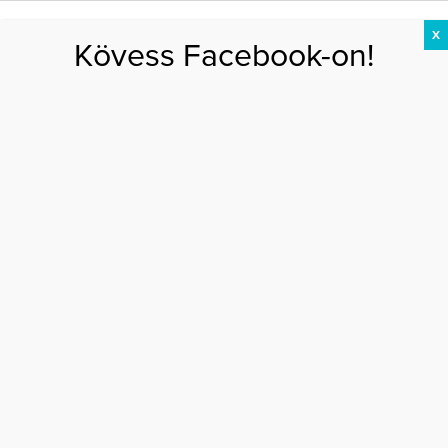
X
Kövess Facebook-on!
DIÉTA
FOGYÁS
EDZÉS
ZSÍRÉGETÉS
KEREKFENÉK
HASIZOM
FEHÉRJE
Főoldal
>
ÉV EDZŐJE
>
A legszuperebb edzés utáni táplálék
A LEGSZUPEREBB EDZÉS UTÁNI TÁPLÁLÉK