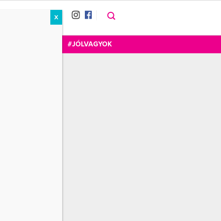
X
RÁT
CUKOR
FOGADOM
#JÓLVAGYOK
Wellness+Cafe