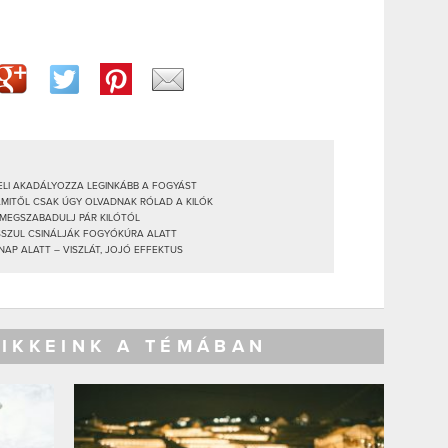
GELI AKADÁLYOZZA LEGINKÁBB A FOGYÁST
AMITŐL CSAK ÚGY OLVADNAK RÓLAD A KILÓK
 MEGSZABADULJ PÁR KILÓTÓL
OSSZUL CSINÁLJÁK FOGYÓKÚRA ALATT
NAP ALATT – VISZLÁT, JOJÓ EFFEKTUS
CIKKEINK A TÉMÁBAN