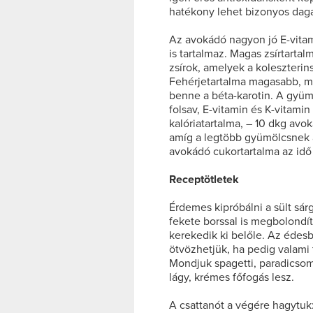
hatékony lehet bizonyos dag
Az avokádó nagyon jó E-vitam
is tartalmaz. Magas zsírtartal
zsírok, amelyek a koleszterin
Fehérjetartalma magasabb, m
benne a béta-karotin. A gyü
folsav, E-vitamin és K-vitami
kalóriatartalma, – 10 dkg av
amíg a legtöbb gyümölcsnek a
avokádó cukortartalma az idő
Receptötletek
Érdemes kipróbálni a sült sá
fekete borssal is megbolondí
kerekedik ki belőle. Az édes
ötvözhetjük, ha pedig valami 
Mondjuk spagetti, paradicso
lágy, krémes főfogás lesz.
A csattanót a végére hagytuk: