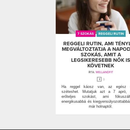
7 SZOKÁS
REGGELI RUTIN
REGGELI RUTIN, AMI TÉNY
MEGVÁLTOZTATJA A NAPOD
SZOKÁS, AMIT A
LEGSIKERESEBB NŐK I
KÖVETNEK
ÍRTA:
WELLANDFIT
0
Ha reggel káosz van, az egész 
széteshet. Mutatjuk azt a 7 apró, 
erőteljes szokást, ami fókuszált
energikusabbá és kiegyensúlyozottabbá
már holnaptól.