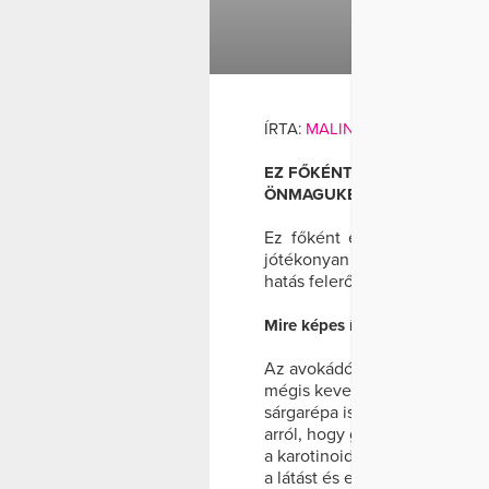
A
DIÉTA
ÉTKEZÉS
ÍRTA:
MALINA ADRIENN
AND
EZ FŐKÉNT EGYES ZÖLDSÉG
ÖNMAGUKBAN IS JÓTÉKONY
Ez főként egyes zöldségek
jótékonyan hatnak egészségün
hatás felerősödik.
Mire képes így az avokádó, és
Az avokádó több mint tíz éve
mégis kevesen mernek vele pr
sárgarépa is mellé kerül, má
arról, hogy gazdag vitaminforr
a karotinoidok (alfa-és béta-ka
a látást és erősíti az immunre