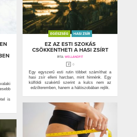
EGÉSZSÉG
HASI ZSÍR
LEN
EZ AZ ESTI SZOKÁS
CSÖKKENTHETI A HASI ZSÍRT
BEN
ÍRTA:
WELLANDFIT
0
Egy egyszerű esti rutin többet számíthat a
hasi zsír elleni harcban, mint hinnénk. Egy
külföldi szakértő szerint a kulcs nem az
alaki
edzőteremben, hanem a hálószobában rejlik.
vesebb
tel is