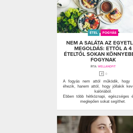
ÉTEL
FOGYÁS
NEM A SALÁTA AZ EGYET
MEGOLDÁS: ETTŐL A 4
ÉTELTŐL SOKAN KÖNNYEB
FOGYNAK
ÍRTA:
WELLANDFIT
0
A fogyás nem attól működik, hogy v
éhezik, hanem attól, hogy jóllakik ke
kalóriából.
Ebben több hétköznapi, egészséges é
meglepően sokat segíthet.