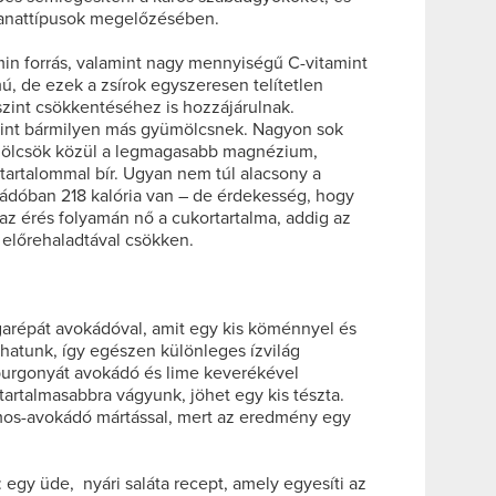
anattípusok megelőzésében.
in forrás, valamint nagy mennyiségű C-vitamint
mú, de ezek a zsírok egyszeresen telítetlen
szint csökkentéséhez is hozzájárulnak.
int bármilyen más gyümölcsnek. Nagyon sok
mölcsök közül a legmagasabb magnézium,
n tartalommal bír. Ugyan nem túl alacsony a
okádóban 218 kalória van – de érdekesség, hogy
z érés folyamán nő a cukortartalma, addig az
 előrehaladtával csökken.
rgarépát avokádóval, amit egy kis köménnyel és
thatunk, így egészen különleges ízvilág
burgonyát avokádó és lime keverékével
tartalmasabbra vágyunk, jöhet egy kis tészta.
mos-avokádó mártással, mert az eredmény egy
 egy üde, nyári saláta recept, amely egyesíti az