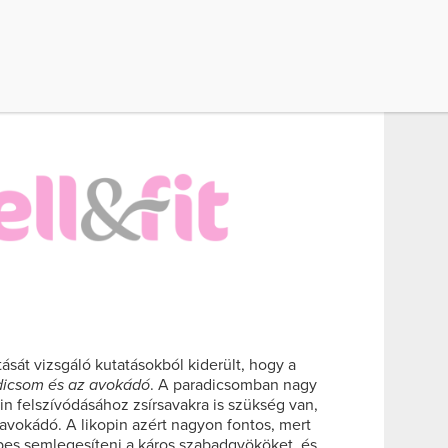
ását vizsgáló kutatásokból kiderült, hogy a
dicsom és az avokádó
. A paradicsomban nagy
n felszívódásához zsírsavakra is szükség van,
avokádó. A likopin azért nagyon fontos, mert
pes semlegesíteni a káros szabadgyököket, és