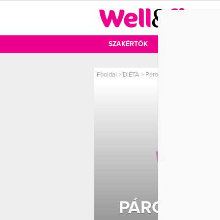
DIÉTA
SZAKÉRTŐK
DIÉTA
MOZ
Főoldal
>
DIÉTA
>
Páros egészség – Így edd a
PÁROS EGÉS