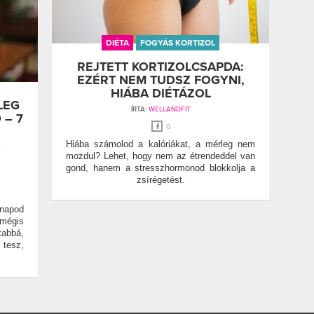
DIÉTA
FOGYÁS KORTIZOL
REJTETT KORTIZOLCSAPDA:
EZÉRT NEM TUDSZ FOGYNI,
HIÁBA DIÉTÁZOL
LEG
ÍRTA:
WELLANDFIT
 – 7
0
S
Hiába számolod a kalóriákat, a mérleg nem
mozdul? Lehet, hogy nem az étrendeddel van
gond, hanem a stresszhormonod blokkolja a
zsírégetést.
napod
mégis
abbá,
 tesz,