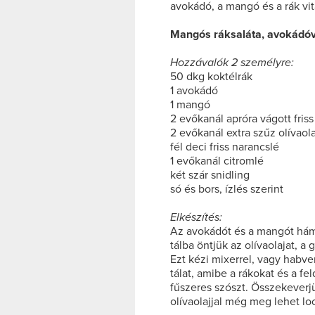
avokádó, a mangó és a rák vit
Mangós ráksaláta, avokádóv
Hozzávalók 2 személyre:
50 dkg koktélrák
1 avokádó
1 mangó
2 evőkanál apróra vágott friss
2 evőkanál extra szűz olívaola
fél deci friss narancslé
1 evőkanál citromlé
két szár snidling
só és bors, ízlés szerint
Elkészítés:
Az avokádót és a mangót hám
tálba öntjük az olívaolajat, a
Ezt kézi mixerrel, vagy habv
tálat, amibe a rákokat és a fe
fűszeres szószt. Összekeverjü
olívaolajjal még meg lehet locs