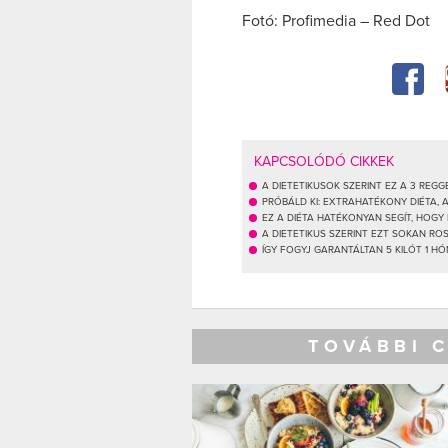
Fotó: Profimedia – Red Dot
KAPCSOLÓDÓ CIKKEK
A DIETETIKUSOK SZERINT EZ A 3 REG
PRÓBÁLD KI: EXTRAHATÉKONY DIÉTA, 
EZ A DIÉTA HATÉKONYAN SEGÍT, HOGY
A DIETETIKUS SZERINT EZT SOKAN R
ÍGY FOGYJ GARANTÁLTAN 5 KILÓT 1 HÓ
TOVÁBBI 