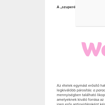
A „szuperélelmiszer”
Az ételek egymást erősítő hat
legkiválóbb párosítás:
a para
mennyiségben található likopi
amelyeknek kiváló forrása az 
igen erős antioxidánsként ké