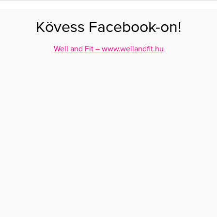
FOGYÁS
EDZÉS
ZSÍRÉGETÉS
KEREKFENÉK
HASIZOM
FEHÉRJE
SZÉNHID
Kövess Facebook-on!
GÁS
EGÉSZSÉG
ÉTRENDEK
SZÉPSÉG
AKTUÁLIS
Well and Fit – www.wellandfit.hu
z avokádót!
ZSÉG – ÍGY EDD AZ