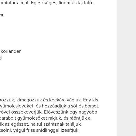
amintartalmát. Egészséges, finom és laktató.
al
 koriander
j
ozzuk, kimagozzuk és kockára vágjuk. Egy kis
 gyümölcsleveket, és hozzáadjuk a sót és borsot.
erővel összekeverjük. Előveszünk egy nagyobb
ldarabolt gyümölcsöket rakjuk, és ráöntjük a
k az egészet, ha túl száraznak találjuk
olni, végül friss snidlinggel ízesítjük.