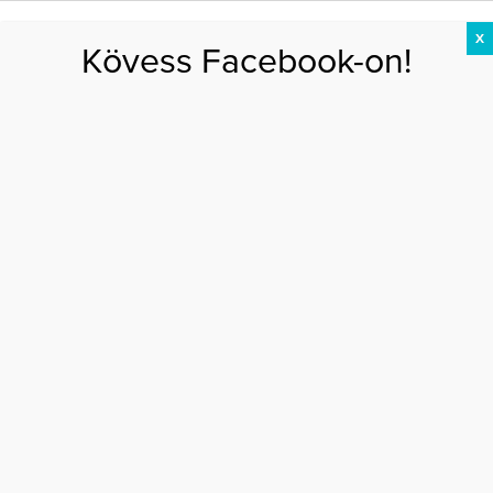
X
Kövess Facebook-on!
DIÉTA
FOGYÁS
EDZÉS
ZSÍRÉGETÉS
KEREKFENÉK
HASIZOM
FEHÉRJE
Főoldal
>
DIÉTA
>
Ezért ne használj soha hashajtó készítményeket, ha
fogyni akarsz!