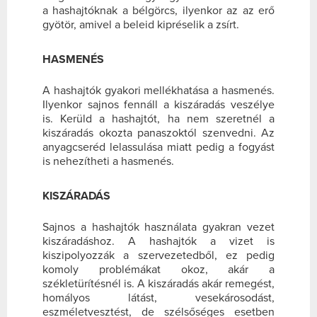
a hashajtóknak a bélgörcs, ilyenkor az az erő
gyötör, amivel a beleid kipréselik a zsírt.
HASMENÉS
A hashajtók gyakori mellékhatása a hasmenés.
Ilyenkor sajnos fennáll a kiszáradás veszélye
is. Kerüld a hashajtót, ha nem szeretnél a
kiszáradás okozta panaszoktól szenvedni. Az
anyagcseréd lelassulása miatt pedig a fogyást
is nehezítheti a hasmenés.
KISZÁRADÁS
Sajnos a hashajtók használata gyakran vezet
kiszáradáshoz. A hashajtók a vizet is
kiszipolyozzák a szervezetedből, ez pedig
komoly problémákat okoz, akár a
székletürítésnél is. A kiszáradás akár remegést,
homályos látást, vesekárosodást,
eszméletvesztést, de szélsőséges esetben