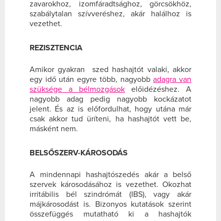
zavarokhoz, izomfáradtsághoz, görcsökhöz,
szabálytalan szívveréshez, akár halálhoz is
vezethet.
REZISZTENCIA
Amikor gyakran szed
hashajtót
valaki, akkor
egy idő után egyre több, nagyobb
adagra van
szüksége a bélmozgások
előidézéshez. A
nagyobb adag pedig nagyobb kockázatot
jelent. És az is előfordulhat, hogy utána már
csak akkor tud üríteni, ha hashajtót vett be,
másként nem.
BELSŐSZERV-KÁROSODÁS
A mindennapi hashajtószedés akár a belső
szervek károsodásához is vezethet. Okozhat
irritábilis bél szindrómát (IBS), vagy akár
májkárosodást is. Bizonyos kutatások szerint
összefüggés mutatható ki a hashajtók