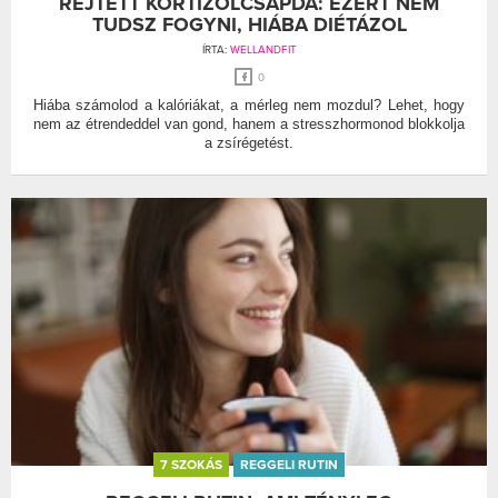
REJTETT KORTIZOLCSAPDA: EZÉRT NEM
TUDSZ FOGYNI, HIÁBA DIÉTÁZOL
ÍRTA:
WELLANDFIT
0
Hiába számolod a kalóriákat, a mérleg nem mozdul? Lehet, hogy
nem az étrendeddel van gond, hanem a stresszhormonod blokkolja
a zsírégetést.
7 SZOKÁS
REGGELI RUTIN