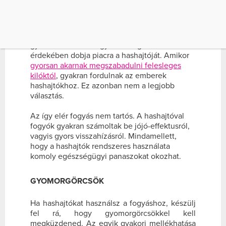
Hashajtót általában akkor használnak az
emberek, amikor székrekedés gyötri őket. Sok
gyártó azonban a fogyás elősegítése
érdekében dobja piacra a hashajtóját. Amikor
gyorsan akarnak megszabadulni felesleges
kilóktól
, gyakran fordulnak az emberek
hashajtókhoz. Ez azonban nem a legjobb
választás.
Az így elér fogyás nem tartós. A hashajtóval
fogyók gyakran számoltak be jójó-effektusról,
vagyis gyors visszahízásról. Mindamellett,
hogy a hashajtók rendszeres használata
komoly egészségügyi panaszokat okozhat.
GYOMORGÖRCSÖK
Ha hashajtókat használsz a fogyáshoz, készülj
fel rá, hogy gyomorgörcsökkel kell
megküzdened. Az egyik gyakori mellékhatása