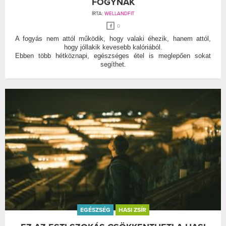
FOGYNAK
ÍRTA:
WELLANDFIT
0
A fogyás nem attól működik, hogy valaki éhezik, hanem attól,
hogy jóllakik kevesebb kalóriából.
Ebben több hétköznapi, egészséges étel is meglepően sokat
segíthet.
EGÉSZSÉG
HASI ZSÍR