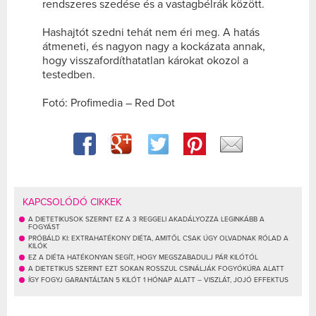
rendszeres szedése és a vastagbélrák között.
Hashajtót szedni tehát nem éri meg. A hatás
átmeneti, és nagyon nagy a kockázata annak,
hogy visszafordíthatatlan károkat okozol a
testedben.
Fotó: Profimedia – Red Dot
KAPCSOLÓDÓ CIKKEK
A DIETETIKUSOK SZERINT EZ A 3 REGGELI AKADÁLYOZZA LEGINKÁBB A
FOGYÁST
PRÓBÁLD KI: EXTRAHATÉKONY DIÉTA, AMITŐL CSAK ÚGY OLVADNAK RÓLAD A
KILÓK
EZ A DIÉTA HATÉKONYAN SEGÍT, HOGY MEGSZABADULJ PÁR KILÓTÓL
A DIETETIKUS SZERINT EZT SOKAN ROSSZUL CSINÁLJÁK FOGYÓKÚRA ALATT
ÍGY FOGYJ GARANTÁLTAN 5 KILÓT 1 HÓNAP ALATT – VISZLÁT, JOJÓ EFFEKTUS