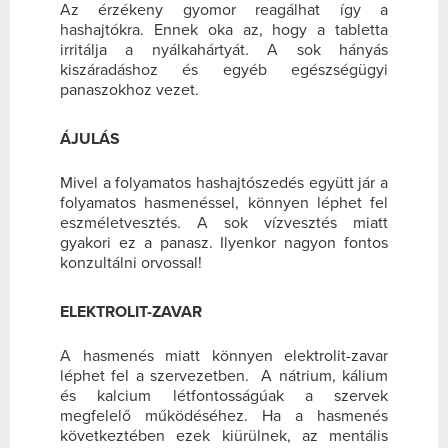
Az érzékeny gyomor reagálhat így a
hashajtókra. Ennek oka az, hogy a tabletta
irritálja a nyálkahártyát. A sok hányás
kiszáradáshoz és egyéb egészségügyi
panaszokhoz vezet.
ÁJULÁS
Mivel a folyamatos hashajtószedés együtt jár a
folyamatos hasmenéssel, könnyen léphet fel
eszméletvesztés. A sok vízvesztés miatt
gyakori ez a panasz. Ilyenkor nagyon fontos
konzultálni orvossal!
ELEKTROLIT-ZAVAR
A hasmenés miatt könnyen elektrolit-zavar
léphet fel a szervezetben. A nátrium, kálium
és kalcium létfontosságúak a szervek
megfelelő működéséhez. Ha a hasmenés
következtében ezek kiürülnek, az mentális