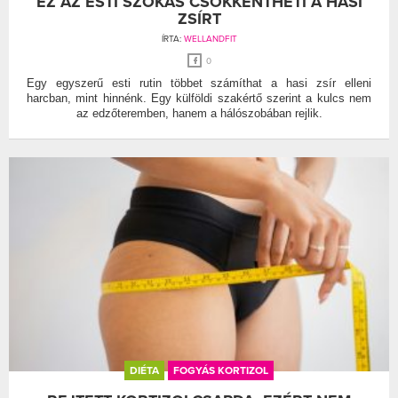
EZ AZ ESTI SZOKÁS CSÖKKENTHETI A HASI
ZSÍRT
ÍRTA:
WELLANDFIT
0
Egy egyszerű esti rutin többet számíthat a hasi zsír elleni
harcban, mint hinnénk. Egy külföldi szakértő szerint a kulcs nem
az edzőteremben, hanem a hálószobában rejlik.
DIÉTA
FOGYÁS KORTIZOL