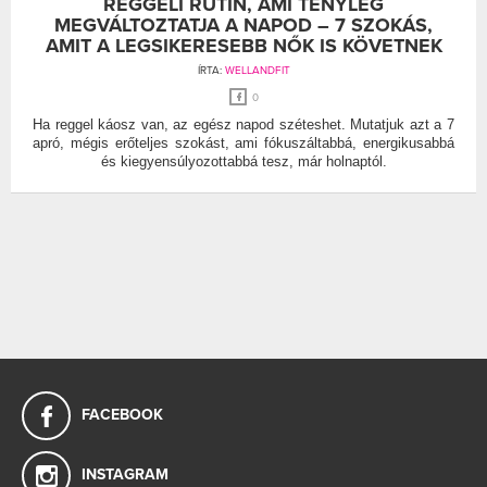
REGGELI RUTIN, AMI TÉNYLEG
MEGVÁLTOZTATJA A NAPOD – 7 SZOKÁS,
AMIT A LEGSIKERESEBB NŐK IS KÖVETNEK
ÍRTA:
WELLANDFIT
0
Ha reggel káosz van, az egész napod széteshet. Mutatjuk azt a 7
apró, mégis erőteljes szokást, ami fókuszáltabbá, energikusabbá
és kiegyensúlyozottabbá tesz, már holnaptól.
FACEBOOK
INSTAGRAM