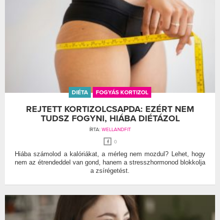
DIÉTA
FOGYÁS KORTIZOL
REJTETT KORTIZOLCSAPDA: EZÉRT NEM
TUDSZ FOGYNI, HIÁBA DIÉTÁZOL
ÍRTA:
WELLANDFIT
0
Hiába számolod a kalóriákat, a mérleg nem mozdul? Lehet, hogy
nem az étrendeddel van gond, hanem a stresszhormonod blokkolja
a zsírégetést.