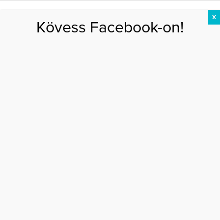
X
Kövess Facebook-on!
DIÉTA
FOGYÁS
EDZÉS
ZSÍRÉGETÉS
KEREKFENÉK
HASIZOM
FEHÉRJE
Főoldal
>
DIÉTA
>
Égess zsírt evéssel!
ÉGESS ZSÍRT EVÉSSEL!