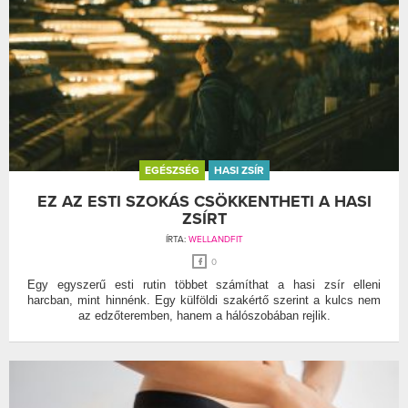
EGÉSZSÉG
HASI ZSÍR
EZ AZ ESTI SZOKÁS CSÖKKENTHETI A HASI
ZSÍRT
ÍRTA:
WELLANDFIT
0
Egy egyszerű esti rutin többet számíthat a hasi zsír elleni
harcban, mint hinnénk. Egy külföldi szakértő szerint a kulcs nem
az edzőteremben, hanem a hálószobában rejlik.