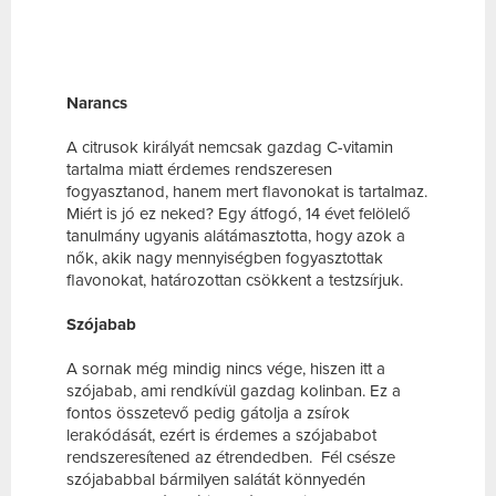
Narancs
A citrusok királyát nemcsak gazdag C-vitamin
tartalma miatt érdemes rendszeresen
fogyasztanod, hanem mert flavonokat is tartalmaz.
Miért is jó ez neked? Egy átfogó, 14 évet felölelő
tanulmány ugyanis alátámasztotta, hogy azok a
nők, akik nagy mennyiségben fogyasztottak
flavonokat, határozottan csökkent a testzsírjuk.
Szójabab
A sornak még mindig nincs vége, hiszen itt a
szójabab, ami rendkívül gazdag kolinban. Ez a
fontos összetevő pedig gátolja a zsírok
lerakódását, ezért is érdemes a szójababot
rendszeresítened az étrendedben. Fél csésze
szójababbal bármilyen salátát könnyedén