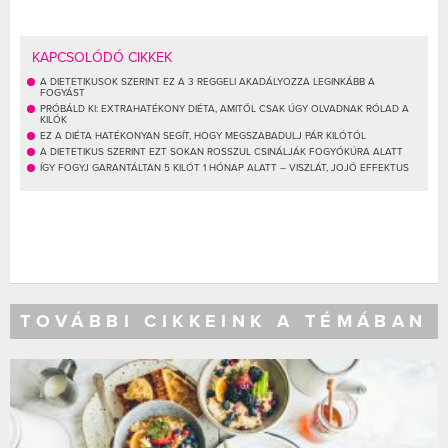
KAPCSOLÓDÓ CIKKEK
A DIETETIKUSOK SZERINT EZ A 3 REGGELI AKADÁLYOZZA LEGINKÁBB A
FOGYÁST
PRÓBÁLD KI: EXTRAHATÉKONY DIÉTA, AMITŐL CSAK ÚGY OLVADNAK RÓLAD A
KILÓK
EZ A DIÉTA HATÉKONYAN SEGÍT, HOGY MEGSZABADULJ PÁR KILÓTÓL
A DIETETIKUS SZERINT EZT SOKAN ROSSZUL CSINÁLJÁK FOGYÓKÚRA ALATT
ÍGY FOGYJ GARANTÁLTAN 5 KILÓT 1 HÓNAP ALATT – VISZLÁT, JOJÓ EFFEKTUS
TOVÁBBI CIKKEINK A TÉMÁBAN