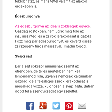
feldobhatsz, és máris tettél valamit az alakod
érdekében is.
Édesburgonya
Az édesburgonya az ideális zöldségek egyike
.
Gazdag rostokban, nem ugrik meg tőle az
inzulinszinted, és a zsírok lerakódását is gátolja.
Főzz meg pár édesburgonyát, és keverd össze
zsírszegény túrós masszával. Imádni fogod.
Svájci sajt
Bár a sajt sokszor mumusnak számít az
étrendben, de teljes mértékben nem kell
lemondanod róla, ugyanis nemcsak kalciumban
gazdag, de a felesleges zsírok lerakódását is
megakadályozza, különösen a svájci fajta. Bátran
dobd fel a szendvicsedet egy szelettel.