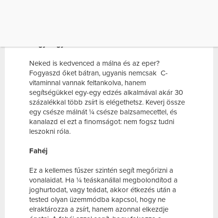
a mandula ízvilágának. Ennek oka, hogy a
mandula gazdag alfa- linolénsavban, mely serkenti
az anyagcserét.
Bogyós gyümölcsök
Neked is kedvenced a málna és az eper?
Fogyaszd őket bátran, ugyanis nemcsak C-
vitaminnal vannak feltankolva, hanem
segítségükkel egy-egy edzés alkalmával akár 30
százalékkal több zsírt is elégethetsz. Keverj össze
egy csésze málnát ¼ csésze balzsamecettel, és
kanalazd el ezt a finomságot: nem fogsz tudni
leszokni róla.
Fahéj
Ez a kellemes fűszer szintén segít megőrizni a
vonalaidat. Ha ¼ teáskanállal megbolondítod a
joghurtodat, vagy teádat, akkor étkezés után a
tested olyan üzemmódba kapcsol, hogy ne
elraktározza a zsírt, hanem azonnal elkezdje