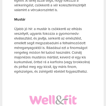
égetni. A fahéj azzal segít, hogy fokozza a
vérkeringést, csökkenti a vér koleszterinszintjét
valamint a vércukorszintet is.
Mustár
Újabb jó hír: a mustár is csökkenti az elhízás
veszélyét, ugyanis fokozza a gyomornedv-
elválasztást, és javítja, serkenti az emésztést,
emellett segít megszabadulni a felhalmozódott
méreganyagoktól is. Ráadásul ezt a finomságot
rengeteg módon fel tudod használni. Csinálj
majonézes mustáros mártást, keverd el egy kis
kurkumával, öntsd rá a karfiolra (vagy brokkolira)
és pirítsd meg egy kicsit, így máris finom,
egészséges, és zsírégető ebédet fogyaszthatsz.