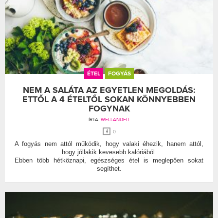
ÉTEL
FOGYÁS
NEM A SALÁTA AZ EGYETLEN MEGOLDÁS:
ETTŐL A 4 ÉTELTŐL SOKAN KÖNNYEBBEN
FOGYNAK
ÍRTA:
WELLANDFIT
0
A fogyás nem attól működik, hogy valaki éhezik, hanem attól,
hogy jóllakik kevesebb kalóriából.
Ebben több hétköznapi, egészséges étel is meglepően sokat
segíthet.