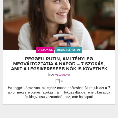
7 SZOKÁS
REGGELI RUTIN
REGGELI RUTIN, AMI TÉNYLEG
MEGVÁLTOZTATJA A NAPOD – 7 SZOKÁS,
AMIT A LEGSIKERESEBB NŐK IS KÖVETNEK
ÍRTA:
WELLANDFIT
0
Ha reggel káosz van, az egész napod széteshet. Mutatjuk azt a 7
apró, mégis erőteljes szokást, ami fókuszáltabbá, energikusabbá
és kiegyensúlyozottabbá tesz, már holnaptól.