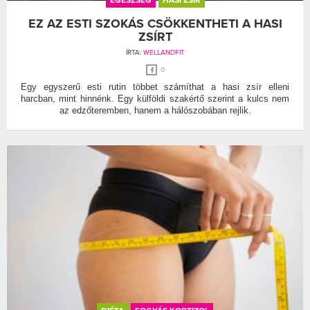
EGÉSZSÉG
HASI ZSÍR
EZ AZ ESTI SZOKÁS CSÖKKENTHETI A HASI
ZSÍRT
ÍRTA:
WELLANDFIT
0
Egy egyszerű esti rutin többet számíthat a hasi zsír elleni
harcban, mint hinnénk. Egy külföldi szakértő szerint a kulcs nem
az edzőteremben, hanem a hálószobában rejlik.