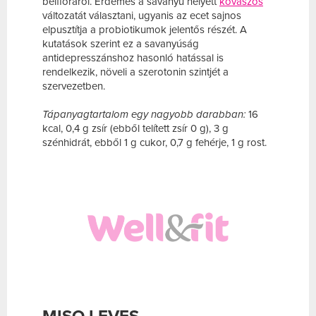
bélflóráról. Érdemes a savanyú helyett
kovászos
változatát választani, ugyanis az ecet sajnos
elpusztítja a probiotikumok jelentős részét. A
kutatások szerint ez a savanyúság
antidepresszánshoz hasonló hatással is
rendelkezik, növeli a szerotonin szintjét a
szervezetben.
Tápanyagtartalom egy nagyobb darabban:
16
kcal, 0,4 g zsír (ebből telített zsír 0 g), 3 g
szénhidrát, ebből 1 g cukor, 0,7 g fehérje, 1 g rost.