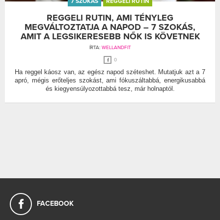
7 SZOKÁS
REGGELI RUTIN
REGGELI RUTIN, AMI TÉNYLEG
MEGVÁLTOZTATJA A NAPOD – 7 SZOKÁS,
AMIT A LEGSIKERESEBB NŐK IS KÖVETNEK
ÍRTA:
WELLANDFIT
0
Ha reggel káosz van, az egész napod széteshet. Mutatjuk azt a 7
apró, mégis erőteljes szokást, ami fókuszáltabbá, energikusabbá
és kiegyensúlyozottabbá tesz, már holnaptól.
FACEBOOK