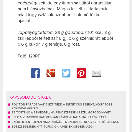
egészségesek, de egy finom sajttálról garantáltan
nem hiányozhatnak. Magas telített zsírtartalmuk
miatt fogyasztásuk azonban csak mértékkel
ajánlott.
Tápanyagtartalom 28 g goudában:
101 kcal, 8 g
zsír (ebből telített zsír 5 g), 0,6 g szénhidrát, ebből
0,6 g cukor, 7 g fehérje, 0 g rost.
Fotó: 123RF
KAPCSOLÓDÓ CIKKEK
FOLYTON FÁRADT VAGY? EZT TEDD A DIETETIKUS SZERINT, HOGY TÖBB
ENERGIÁD LEGYEN
EZ TÖRTÉNIK A SZÍVEDDEL, HA RENDSZERESEN ESZEL GÖRÖGDINNYÉT
EZEK A VITAMINOK HATÉKONYAN TÁMOGATJÁK A MÁJ EGÉSZSÉGÉT
EZÉRT JELENT OLYAN NAGY KIHÍVÁST A SZERVEZETNEK A LÉP GYÓGYULÁSA
EGÉSZSÉGESNEK HITT TURMIXOK, AMELYEK MÉGSEM AZOK