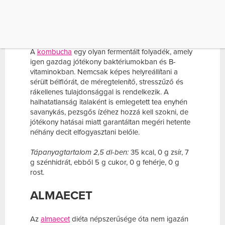
beviteled.
KOMBUCHA
A
kombucha
egy olyan fermentált folyadék, amely
igen gazdag jótékony baktériumokban és B-
vitaminokban. Nemcsak képes helyreállítani a
sérült bélflórát, de méregtelenítő, stresszűző és
rákellenes tulajdonsággal is rendelkezik. A
halhatatlanság italaként is emlegetett tea enyhén
savanykás, pezsgős ízéhez hozzá kell szokni, de
jótékony hatásai miatt garantáltan megéri hetente
néhány decit elfogyasztani belőle.
Tápanyagtartalom 2,5 dl-ben:
35 kcal, 0 g zsír, 7
g szénhidrát, ebből 5 g cukor, 0 g fehérje, 0 g
rost.
ALMAECET
Az
almaecet
diéta népszerűsége óta nem igazán