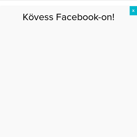
X
Kövess Facebook-on!
DIÉTA
FOGYÁS
EDZÉS
ZSÍRÉGETÉS
KEREKFENÉK
HASIZOM
FEHÉRJE
Főoldal
>
DIÉTA
>
8 étel, amely gazdag probiotikumban
8 ÉTEL, AMELY GAZDAG PROBIOTIKUMBAN