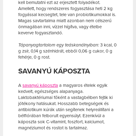
kell bemutatni ezt az erjesztett folyadékot.
Amellett, hogy rendszeres fogyasztása heti 2 kg
fogyással kecsegtet, tele van probiotikumokkal is.
Magas savtartalma miatt azonban nem célszerű
önmagában inni, vízzel hígítva, vagy ételbe
keverve fogyasztandó.
Tápanyagtartalom egy teáskanálnyiban:
3 kcal, 0
g zsír, 0,14 g szénhidrát, ebből 0,06 g cukor, 0 g
fehérje, 0 g rost.
SAVANYÚ KÁPOSZTA
A
savanyú káposzta
a magyaros ételek egyik
kedvelt, egészséges alapanyaga.
Laktobaktériumai főként a vastagbélben fejtik ki
jótékony hatásukat. Hosszabb betegségek és
antibiotikum kúrák után segítenek helyreállítani a
bélflórában felborult egyensúlyt. Ezenkívül a
káposzta sok C-vitamint, foszfort, kalciumot,
magnéziumot és rostot is tartalmaz.