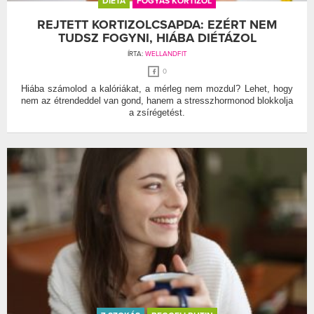
DIÉTA
FOGYÁS KORTIZOL
REJTETT KORTIZOLCSAPDA: EZÉRT NEM
TUDSZ FOGYNI, HIÁBA DIÉTÁZOL
ÍRTA:
WELLANDFIT
0
Hiába számolod a kalóriákat, a mérleg nem mozdul? Lehet, hogy
nem az étrendeddel van gond, hanem a stresszhormonod blokkolja
a zsírégetést.