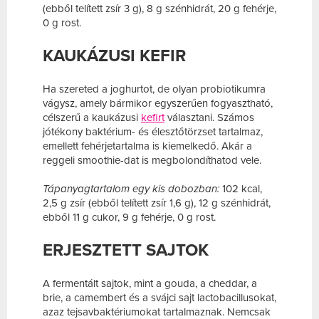
(ebből telített zsír 3 g), 8 g szénhidrát, 20 g fehérje,
0 g rost.
KAUKÁZUSI KEFIR
Ha szereted a joghurtot, de olyan probiotikumra
vágysz, amely bármikor egyszerűen fogyasztható,
célszerű a kaukázusi
kefirt
választani. Számos
jótékony baktérium- és élesztőtörzset tartalmaz,
emellett fehérjetartalma is kiemelkedő. Akár a
reggeli smoothie-dat is megbolondíthatod vele.
Tápanyagtartalom egy kis dobozban:
102 kcal,
2,5 g zsír (ebből telített zsír 1,6 g), 12 g szénhidrát,
ebből 11 g cukor, 9 g fehérje, 0 g rost.
ERJESZTETT SAJTOK
A fermentált sajtok, mint a gouda, a cheddar, a
brie, a camembert és a svájci sajt lactobacillusokat,
azaz tejsavbaktériumokat tartalmaznak. Nemcsak