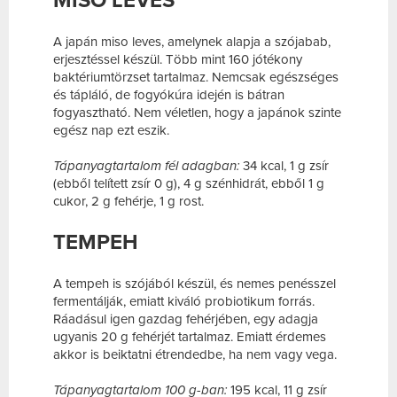
MISO LEVES
A japán miso leves, amelynek alapja a szójabab,
erjesztéssel készül. Több mint 160 jótékony
baktériumtörzset tartalmaz. Nemcsak egészséges
és tápláló, de fogyókúra idején is bátran
fogyasztható. Nem véletlen, hogy a japánok szinte
egész nap ezt eszik.
Tápanyagtartalom fél adagban:
34 kcal, 1 g zsír
(ebből telített zsír 0 g), 4 g szénhidrát, ebből 1 g
cukor, 2 g fehérje, 1 g rost.
TEMPEH
A tempeh is szójából készül, és nemes penésszel
fermentálják, emiatt kiváló probiotikum forrás.
Ráadásul igen gazdag fehérjében, egy adagja
ugyanis 20 g fehérjét tartalmaz. Emiatt érdemes
akkor is beiktatni étrendedbe, ha nem vagy vega.
Tápanyagtartalom 100 g-ban:
195 kcal, 11 g zsír