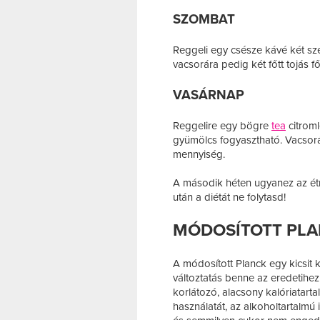
SZOMBAT
Reggeli egy csésze kávé két szele
vacsorára pedig két főtt tojás f
VASÁRNAP
Reggelire egy bögre
tea
citroml
gyümölcs fogyasztható. Vacsorár
mennyiség.
A második héten ugyanez az étr
után a diétát ne folytasd!
MÓDOSÍTOTT PLA
A módosított Planck egy kicsit 
változtatás benne az eredetihez
korlátozó, alacsony kalóriatartal
használatát, az alkoholtartalmú 