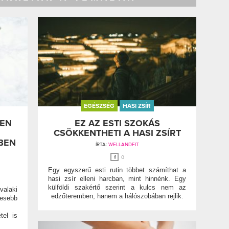
EGÉSZSÉG
HASI ZSÍR
LEN
EZ AZ ESTI SZOKÁS
CSÖKKENTHETI A HASI ZSÍRT
BEN
ÍRTA:
WELLANDFIT
0
Egy egyszerű esti rutin többet számíthat a
hasi zsír elleni harcban, mint hinnénk. Egy
külföldi szakértő szerint a kulcs nem az
alaki
edzőteremben, hanem a hálószobában rejlik.
vesebb
tel is