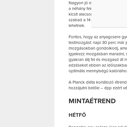
Nagyon jó ebben a diétában, ho
a néhány felesleges kilótól. Ez 
kicsit alacsonyabb annál, mint a
szabad a 14 napnál tovább tart
lehetnek.
Fontos, hogy az anyagcsere gy
testmozgást: napi 30 perc már j
mozgásokban gondolkodj, amely
igyekezz mozgásban maradni, sét
gyakran állj fel és mozgasd á
edzéseket ebben az időszakban 
optimális mennyiségű kalóriáho
A Planck diéta korlátozó étre
hozzájutni belőle – épp ezért v
MINTAÉTREND
HÉTFŐ