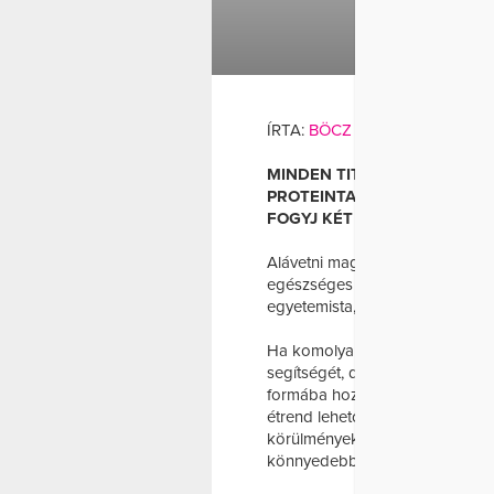
KÉT
DIÉTA
ÍRTA:
BÖCZ PIRÓ
MINDEN TITKÁT FEDEZD FEL
PROTEINTARTALMÚ ÉTREND, 
FOGYJ KÉT HÉT ALATT.
Alávetni magunkat egy diétának
egészséges szokásokat nem kön
egyetemista, vagy dolgozik.
Ha komolyabb étrendbeli változt
segítségét, de ha csak néhány ki
formába hozó
diétára
lenne szü
étrend lehetővé teszi, hogy akár
körülményektől is, ne várd, hog
könnyedebbnek érezd magad, é