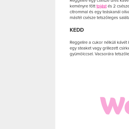
Reggelire egy csésze üres kávét 
keményre főtt
tojást
és 2 csésze
citrommal és egy teáskanál olívao
másfél csésze tetszőleges salátá
KEDD
Reggelire a cukor nélküli kávét 
egy steaket vagy grillezett csir
gyümölccsel. Vacsorára tetszől