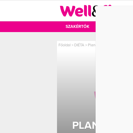
DIÉTA
SZAKÉRTŐK
DIÉTA
MOZ
Főoldal
>
DIÉTA
>
Planck diéta: gyors fogyás k
PLANCK DI