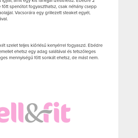
igyál, amit egy kis fahéjjal ízesíthetsz. Ebédre 2
 főtt spenótot fogyaszthatsz, csak néhány csepp
lajjal. Vacsorára egy grillezett steaket egyél,
val.
két szelet teljes kiőrlésű kenyérrel fogyaszd. Ebédre
kemellet ehetsz egy adag salátával és tetszőleges
eges mennyiségű főtt sonkát ehetsz, de mást nem.