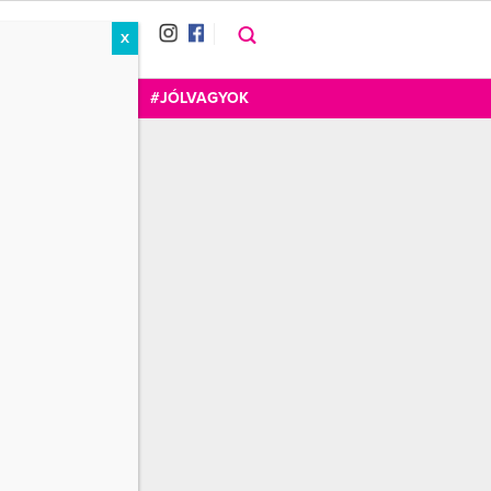
X
RÁT
CUKOR
FOGADOM
#JÓLVAGYOK