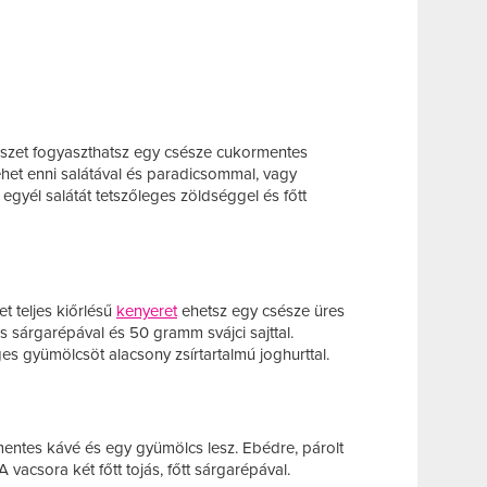
ekszet fogyaszthatsz egy csésze cukormentes
lehet enni salátával és paradicsommal, vagy
gyél salátát tetszőleges zöldséggel és főtt
t teljes kiőrlésű
kenyeret
ehetsz egy csésze üres
rs sárgarépával és 50 gramm svájci sajttal.
es gyümölcsöt alacsony zsírtartalmú joghurttal.
entes kávé és egy gyümölcs lesz. Ebédre, párolt
vacsora két főtt tojás, főtt sárgarépával.