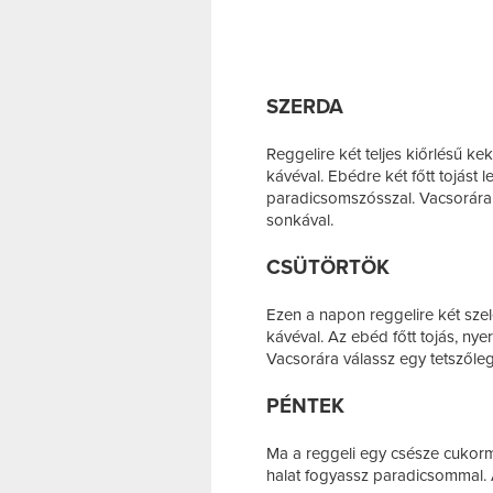
SZERDA
Reggelire két teljes kiőrlésű k
kávéval. Ebédre két főtt tojást 
paradicsomszósszal. Vacsorára e
sonkával.
CSÜTÖRTÖK
Ezen a napon reggelire két szele
kávéval. Az ebéd főtt tojás, nye
Vacsorára válassz egy tetszőleg
PÉNTEK
Ma a reggeli egy csésze cukorm
halat fogyassz paradicsommal. A 