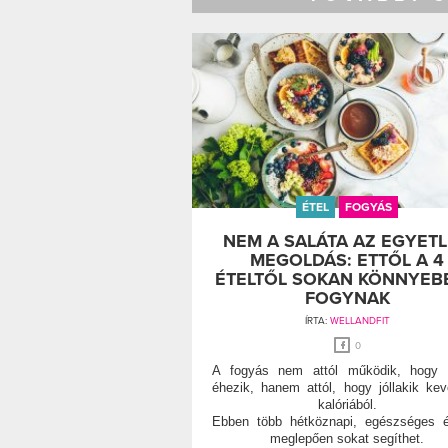
ÉTEL
FOGYÁS
NEM A SALÁTA AZ EGYET
MEGOLDÁS: ETTŐL A 4
ÉTELTŐL SOKAN KÖNNYEB
FOGYNAK
ÍRTA:
WELLANDFIT
0
A fogyás nem attól működik, hogy v
éhezik, hanem attól, hogy jóllakik ke
kalóriából.
Ebben több hétköznapi, egészséges é
meglepően sokat segíthet.