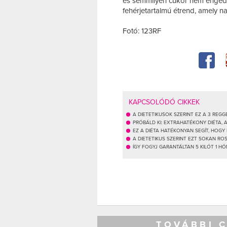
és semmilyen cukor nem engedél
fehérjetartalmú étrend, amely n
Fotó: 123RF
KAPCSOLÓDÓ CIKKEK
A DIETETIKUSOK SZERINT EZ A 3 REG
PRÓBÁLD KI: EXTRAHATÉKONY DIÉTA, 
EZ A DIÉTA HATÉKONYAN SEGÍT, HOGY
A DIETETIKUS SZERINT EZT SOKAN R
ÍGY FOGYJ GARANTÁLTAN 5 KILÓT 1 HÓ
TOVÁBBI 