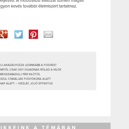
yezett. A módosított változat szintén magas
agyon kevés további élelmiszert tartalmaz.
GELI AKADÁLYOZZA LEGINKÁBB A FOGYÁST
AMITŐL CSAK ÚGY OLVADNAK RÓLAD A KILÓK
 MEGSZABADULJ PÁR KILÓTÓL
OSSZUL CSINÁLJÁK FOGYÓKÚRA ALATT
NAP ALATT – VISZLÁT, JOJÓ EFFEKTUS
CIKKEINK A TÉMÁBAN