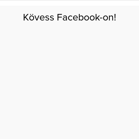
FOGYÁS
EDZÉS
ZSÍRÉGETÉS
KEREKFENÉK
HASIZOM
FEHÉRJE
SZÉNHID
Kövess Facebook-on!
GÁS
EGÉSZSÉG
ÉTRENDEK
SZÉPSÉG
AKTUÁLIS
ét hét alatt
ÉTA: GYORS FOGYÁS