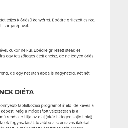
t teljes kiőrlésű kenyérrel. Ebédre grillezett csirke,
őtt sárgarépával.
ével, cukor nélkül. Ebédre grillezett steak és
a egy tetszőleges ételt ehetsz, de ne legyen óriási
end, de egy hét után abba is hagyhatod. Két hét
NCK DIÉTA
könnyebb táplálkozási programot ír elő, de kevés a
 képest. Még a módosított változatban is a
mú rendszer tiltja az olaj (akár hidegen sajtolt olaj)
italok fogyasztását, továbbá a szénsavas italokat,