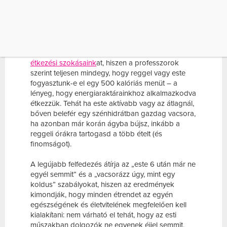
vezethet. A legújabb kutatások viszont azt
igazolják, hogy a későn elfogyasztott ételek nem
hizlalóbbak annál, mint amit reggel, vagy a nap
folyamán fogyasztunk el.
Ez az állítás merőben megváltoztathatja az
étkezési szokásaink
at, hiszen a professzorok
szerint teljesen mindegy, hogy reggel vagy este
fogyasztunk-e el egy 500 kalóriás menüt – a
lényeg, hogy energiaraktárainkhoz alkalmazkodva
étkezzük. Tehát ha este aktívabb vagy az átlagnál,
bőven belefér egy szénhidrátban gazdag vacsora,
ha azonban már korán ágyba bújsz, inkább a
reggeli órákra tartogasd a több ételt (és
finomságot).
A legújabb felfedezés átírja az „este 6 után már ne
egyél semmit” és a „vacsorázz úgy, mint egy
koldus” szabályokat, hiszen az eredmények
kimondják, hogy minden étrendet az egyén
egészségének és életvitelének megfelelően kell
kialakítani: nem várható el tehát, hogy az esti
műszakban dolgozók ne egyenek éjjel semmit,