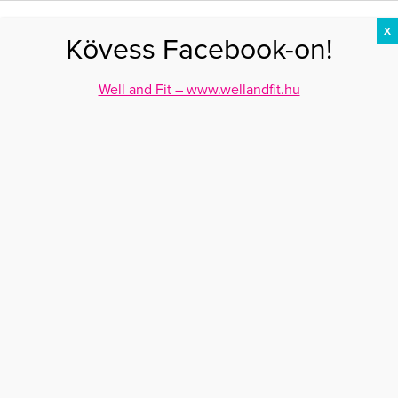
X
Kövess Facebook-on!
DIÉTA
FOGYÁS
EDZÉS
ZSÍRÉGETÉS
KEREKFENÉK
HASIZOM
FEHÉRJE
Well and Fit – www.wellandfit.hu
Főoldal
>
DIÉTA
>
Mégsem hizlal az éjjeli nassolás
MÉGSEM HIZLAL AZ ÉJJELI NASSOLÁS