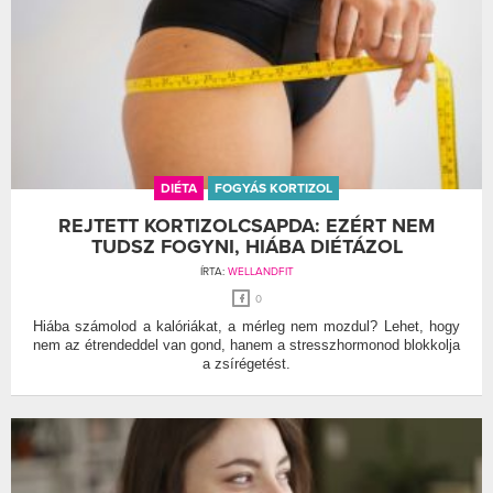
DIÉTA
FOGYÁS KORTIZOL
REJTETT KORTIZOLCSAPDA: EZÉRT NEM
TUDSZ FOGYNI, HIÁBA DIÉTÁZOL
ÍRTA:
WELLANDFIT
0
Hiába számolod a kalóriákat, a mérleg nem mozdul? Lehet, hogy
nem az étrendeddel van gond, hanem a stresszhormonod blokkolja
a zsírégetést.