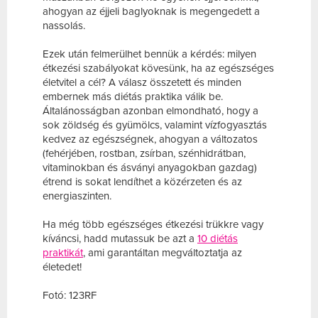
ahogyan az éjjeli baglyoknak is megengedett a
nassolás.
Ezek után felmerülhet bennük a kérdés: milyen
étkezési szabályokat kövesünk, ha az egészséges
életvitel a cél?
A válasz összetett és minden
embernek más diétás praktika válik be.
Általánosságban azonban elmondható, hogy a
sok zöldség és gyümölcs, valamint vízfogyasztás
kedvez az egészségnek, ahogyan a változatos
(fehérjében, rostban, zsírban, szénhidrátban,
vitaminokban és ásványi anyagokban gazdag)
étrend is sokat lendíthet a közérzeten és az
energiaszinten.
Ha még több egészséges étkezési trükkre vagy
kíváncsi, hadd mutassuk be azt a
10 diétás
praktikát
, ami garantáltan megváltoztatja az
életedet!
Fotó: 123RF