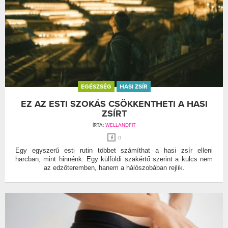
EGÉSZSÉG
HASI ZSÍR
EZ AZ ESTI SZOKÁS CSÖKKENTHETI A HASI
ZSÍRT
ÍRTA:
WELLANDFIT
0
Egy egyszerű esti rutin többet számíthat a hasi zsír elleni
harcban, mint hinnénk. Egy külföldi szakértő szerint a kulcs nem
az edzőteremben, hanem a hálószobában rejlik.