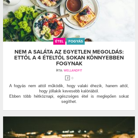
ÉTEL
FOGYÁS
NEM A SALÁTA AZ EGYETLEN MEGOLDÁS:
ETTŐL A 4 ÉTELTŐL SOKAN KÖNNYEBBEN
FOGYNAK
ÍRTA:
WELLANDFIT
0
A fogyás nem attól működik, hogy valaki éhezik, hanem attól,
hogy jóllakik kevesebb kalóriából.
Ebben több hétköznapi, egészséges étel is meglepően sokat
segíthet.