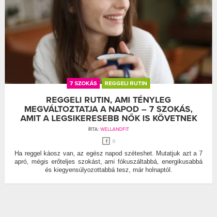
7 SZOKÁS
REGGELI RUTIN
REGGELI RUTIN, AMI TÉNYLEG
MEGVÁLTOZTATJA A NAPOD – 7 SZOKÁS,
AMIT A LEGSIKERESEBB NŐK IS KÖVETNEK
ÍRTA:
WELLANDFIT
0
Ha reggel káosz van, az egész napod széteshet. Mutatjuk azt a 7
apró, mégis erőteljes szokást, ami fókuszáltabbá, energikusabbá
és kiegyensúlyozottabbá tesz, már holnaptól.