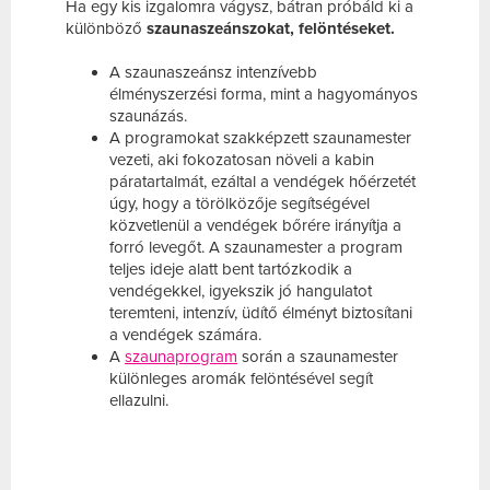
Ha egy kis izgalomra vágysz, bátran próbáld ki a
különböző
szaunaszeánszokat,
felöntéseket.
A szaunaszeánsz intenzívebb
élményszerzési forma, mint a hagyományos
szaunázás.
A programokat szakképzett szaunamester
vezeti, aki fokozatosan növeli a kabin
páratartalmát, ezáltal a vendégek hőérzetét
úgy, hogy a törölközője segítségével
közvetlenül a vendégek bőrére irányítja a
forró levegőt. A szaunamester a program
teljes ideje alatt bent tartózkodik a
vendégekkel, igyekszik jó hangulatot
teremteni, intenzív, üdítő élményt biztosítani
a vendégek számára.
A
szaunaprogram
során a szaunamester
különleges aromák felöntésével segít
ellazulni.