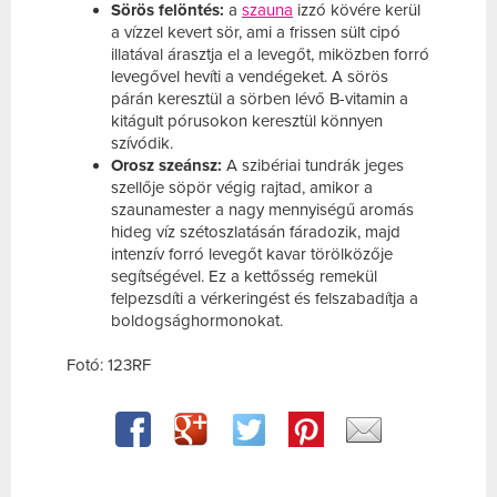
Sörös felöntés:
a
szauna
izzó kövére kerül
a vízzel kevert sör, ami a frissen sült cipó
illatával árasztja el a levegőt, miközben forró
levegővel hevíti a vendégeket. A sörös
párán keresztül a sörben lévő B-vitamin a
kitágult pórusokon keresztül könnyen
szívódik.
Orosz szeánsz:
A szibériai tundrák jeges
szellője söpör végig rajtad, amikor a
szaunamester a nagy mennyiségű aromás
hideg víz szétoszlatásán fáradozik, majd
intenzív forró levegőt kavar törölközője
segítségével. Ez a kettősség remekül
felpezsdíti a vérkeringést és felszabadítja a
boldogsághormonokat.
Fotó: 123RF