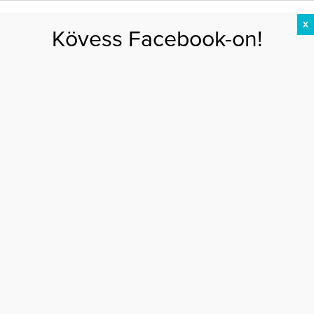
X
Kövess Facebook-on!
DIÉTA
FOGYÁS
EDZÉS
ZSÍRÉGETÉS
KEREKFENÉK
HASIZOM
FEHÉRJE
Főoldal
>
FOGADOM
>
Szaunázz az egészségedért
SZAUNÁZZ AZ EGÉSZSÉGEDÉRT