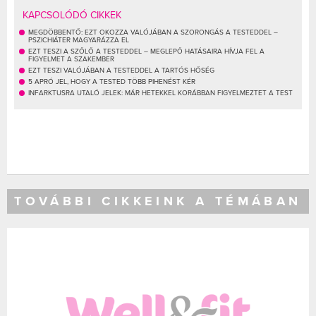
KAPCSOLÓDÓ CIKKEK
MEGDÖBBENTŐ: EZT OKOZZA VALÓJÁBAN A SZORONGÁS A TESTEDDEL –
PSZICHIÁTER MAGYARÁZZA EL
EZT TESZI A SZŐLŐ A TESTEDDEL – MEGLEPŐ HATÁSAIRA HÍVJA FEL A
FIGYELMET A SZAKEMBER
EZT TESZI VALÓJÁBAN A TESTEDDEL A TARTÓS HŐSÉG
5 APRÓ JEL, HOGY A TESTED TÖBB PIHENÉST KÉR
INFARKTUSRA UTALÓ JELEK: MÁR HETEKKEL KORÁBBAN FIGYELMEZTET A TEST
TOVÁBBI CIKKEINK A TÉMÁBAN