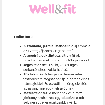
Felöntések:
A
szantálfa, jázmin, mandarin
olaj aromája
az Ezeregyéjszaka világába repít.
A
grépfrút, eukaliptusz, citromfű
olaj
növeli az önbizalmat és teljesítőképességet.
Jeges felöntés:
frissítő, vérkeringést
serkentő, stresszoldó hatású.
Sós felöntés
: A tengeri só természetes
testradírként megszabadítja a bőrt az elhalt
hámsejtektől. Fokozódik a méregtelenítés,
az ásványi anyagok felszívódnak.
Mézes felöntés
: A melegnek és a méz
jótékony hatásainak egyesítésével a bőr
selymesebbé, energikusabbá válik.