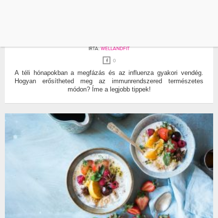
IMMUNERŐSÍTÉS
TÉL
IMMUNERŐSÍTÉS TÉLEN – MIT TEHETSZ A
BETEGSÉGEK ELLEN?
ÍRTA:
WELLANDFIT
0
A téli hónapokban a megfázás és az influenza gyakori vendég.
Hogyan erősítheted meg az immunrendszered természetes
módon? Íme a legjobb tippek!