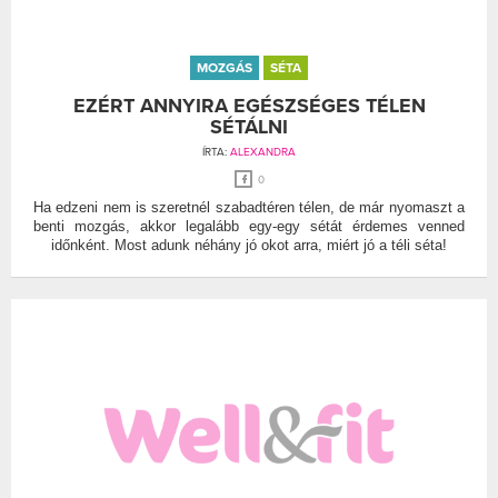
MOZGÁS
SÉTA
EZÉRT ANNYIRA EGÉSZSÉGES TÉLEN
SÉTÁLNI
ÍRTA:
ALEXANDRA
0
Ha edzeni nem is szeretnél szabadtéren télen, de már nyomaszt a
benti mozgás, akkor legalább egy-egy sétát érdemes venned
időnként. Most adunk néhány jó okot arra, miért jó a téli séta!