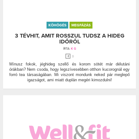
KÖHÖGÉS
MEGFÁZÁS
3 TÉVHIT, AMIT ROSSZUL TUDSZ A HIDEG
IDŐRŐL
ÍRTA:
K G
0
Mínusz fokok, jéghideg szellő és korom sötét már délutáni
órákban? Nem csoda, hogy legszívesebben otthon kucorognál egy
forró tea társaságában. Mi viszont mondunk neked pár meglepő
igazságot, ami miatt duplán megéri kimozdulni!