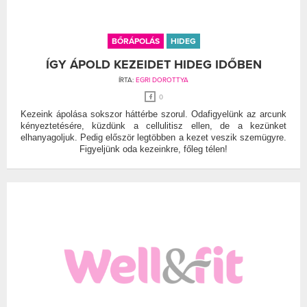
BŐRÁPOLÁS
HIDEG
ÍGY ÁPOLD KEZEIDET HIDEG IDŐBEN
ÍRTA:
EGRI DOROTTYA
0
Kezeink ápolása sokszor háttérbe szorul. Odafigyelünk az arcunk
kényeztetésére, küzdünk a cellulitisz ellen, de a kezünket
elhanyagoljuk. Pedig először legtöbben a kezet veszik szemügyre.
Figyeljünk oda kezeinkre, főleg télen!