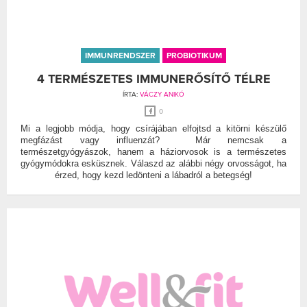
IMMUNRENDSZER
PROBIOTIKUM
4 TERMÉSZETES IMMUNERŐSÍTŐ TÉLRE
ÍRTA:
VÁCZY ANIKÓ
0
Mi a legjobb módja, hogy csírájában elfojtsd a kitörni készülő
megfázást vagy influenzát? Már nemcsak a
természetgyógyászok, hanem a háziorvosok is a természetes
gyógymódokra esküsznek. Válaszd az alábbi négy orvosságot, ha
érzed, hogy kezd ledönteni a lábadról a betegség!