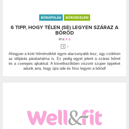
BŐRÁPOLÁS
BŐRVÉDELEM
6 TIPP, HOGY TÉLEN (SE) LEGYEN SZÁRAZ A
BŐRÖD
ÍRTA:
K G
0
Ahogyan a kinti hőmérséklet egyre alacsonyabb lesz, úgy csökken
az időjárás páratartalma is. Ez pedig egyet jelent a száraz bőrrel
és a cserepes ajkakkal. A következőkben viszont szuper tippeket
adunk arra, hogy újra üde és friss legyen a bőröd!