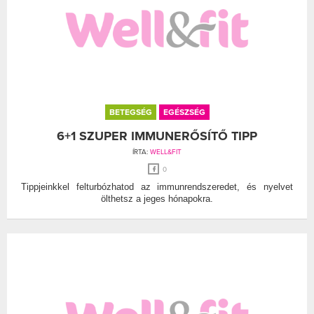
BETEGSÉG
EGÉSZSÉG
6+1 SZUPER IMMUNERŐSÍTŐ TIPP
ÍRTA:
WELL&FIT
0
Tippjeinkkel felturbózhatod az immunrendszeredet, és nyelvet
ölthetsz a jeges hónapokra.