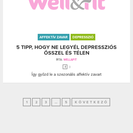
AFFEKTÍV ZAVAR
DEPRESSZIÓ
5 TIPP, HOGY NE LEGYÉL DEPRESSZIÓS
ŐSSZEL ÉS TÉLEN
ÍRTA:
WELL&FIT
0
Így győzd le a szezonális affektív zavart
1
2
3
…
5
KÖVETKEZŐ