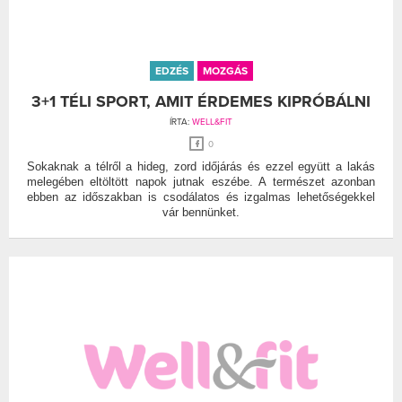
EDZÉS
MOZGÁS
3+1 TÉLI SPORT, AMIT ÉRDEMES KIPRÓBÁLNI
ÍRTA:
WELL&FIT
0
Sokaknak a télről a hideg, zord időjárás és ezzel együtt a lakás
melegében eltöltött napok jutnak eszébe. A természet azonban
ebben az időszakban is csodálatos és izgalmas lehetőségekkel
vár bennünket.