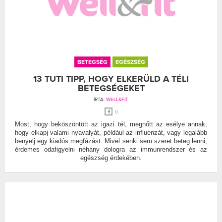
BETEGSÉG
EGÉSZSÉG
13 TUTI TIPP, HOGY ELKERÜLD A TÉLI
BETEGSÉGEKET
ÍRTA:
WELL&FIT
0
Most, hogy beköszöntött az igazi tél, megnőtt az esélye annak,
hogy elkapj valami nyavalyát, például az influenzát, vagy legalább
benyelj egy kiadós megfázást. Mivel senki sem szeret beteg lenni,
érdemes odafigyelni néhány dologra az immunrendszer és az
egészség érdekében.