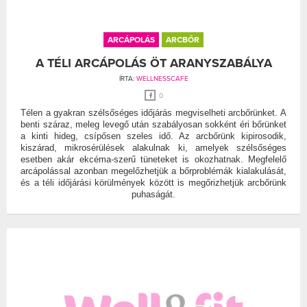
ARCÁPOLÁS
ARCBŐR
A TÉLI ARCÁPOLÁS ÖT ARANYSZABÁLYA
ÍRTA:
WELLNESSCAFE
0
Télen a gyakran szélsőséges időjárás megviselheti arcbőrünket. A
benti száraz, meleg levegő után szabályosan sokként éri bőrünket
a kinti hideg, csípősen szeles idő. Az arcbőrünk kipirosodik,
kiszárad, mikrosérülések alakulnak ki, amelyek szélsőséges
esetben akár ekcéma-szerű tüneteket is okozhatnak. Megfelelő
arcápolással azonban megelőzhetjük a bőrproblémák kialakulását,
és a téli időjárási körülmények között is megőrizhetjük arcbőrünk
puhaságát.