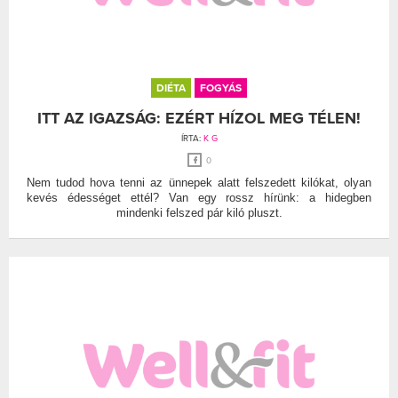
DIÉTA
FOGYÁS
ITT AZ IGAZSÁG: EZÉRT HÍZOL MEG TÉLEN!
ÍRTA:
K G
0
Nem tudod hova tenni az ünnepek alatt felszedett kilókat, olyan
kevés édességet ettél? Van egy rossz hírünk: a hidegben
mindenki felszed pár kiló pluszt.