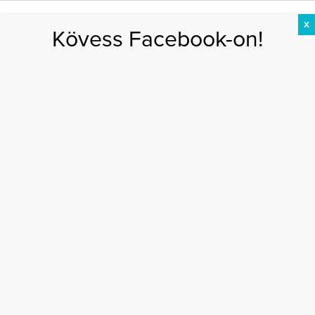
X
Kövess Facebook-on!
DIÉTA
FOGYÁS
EDZÉS
ZSÍRÉGETÉS
KEREKFENÉK
HASIZOM
FEHÉRJE
tél