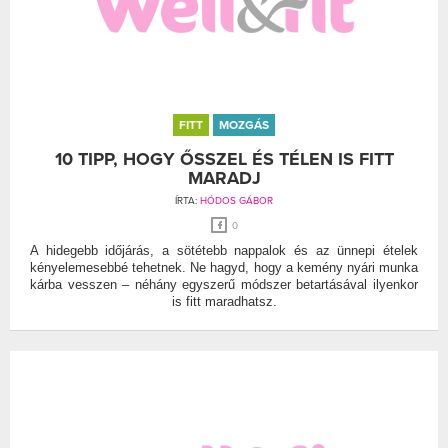
FITT
MOZGÁS
10 TIPP, HOGY ŐSSZEL ÉS TÉLEN IS FITT
MARADJ
ÍRTA:
HÓDOS GÁBOR
0
A hidegebb időjárás, a sötétebb nappalok és az ünnepi ételek
kényelemesebbé tehetnek. Ne hagyd, hogy a kemény nyári munka
kárba vesszen – néhány egyszerű módszer betartásával ilyenkor
is fitt maradhatsz.