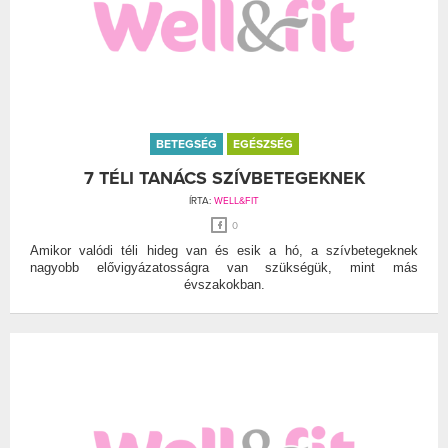
BETEGSÉG
EGÉSZSÉG
7 TÉLI TANÁCS SZÍVBETEGEKNEK
ÍRTA:
WELL&FIT
0
Amikor valódi téli hideg van és esik a hó, a szívbetegeknek
nagyobb elővigyázatosságra van szükségük, mint más
évszakokban.