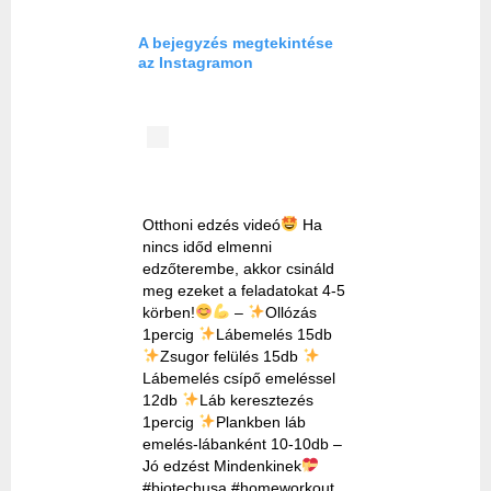
A bejegyzés megtekintése
az Instagramon
Otthoni edzés videó
Ha
nincs időd elmenni
edzőterembe, akkor csináld
meg ezeket a feladatokat 4-5
körben!
–
Ollózás
1percig
Lábemelés 15db
Zsugor felülés 15db
Lábemelés csípő emeléssel
12db
Láb keresztezés
1percig
Plankben láb
emelés-lábanként 10-10db –
Jó edzést Mindenkinek
#biotechusa #homeworkout