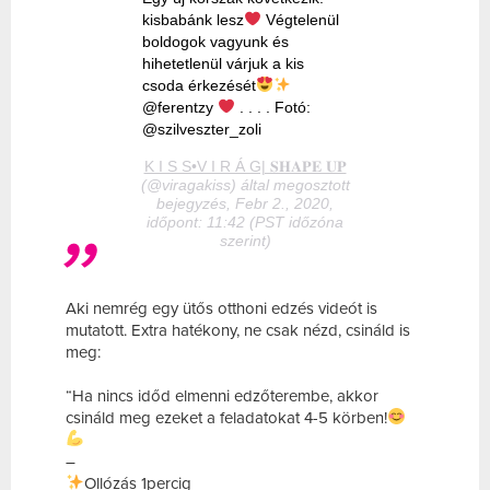
kisbabánk lesz
Végtelenül
boldogok vagyunk és
hihetetlenül várjuk a kis
csoda érkezését
@ferentzy
. . . . Fotó:
@szilveszter_zoli
K I S S•V I R Á G| 𝐒𝐇𝐀𝐏𝐄 𝐔𝐏
(@viragakiss) által megosztott
bejegyzés, Febr 2., 2020,
időpont: 11:42 (PST időzóna
szerint)
Aki nemrég egy ütős otthoni edzés videót is
mutatott. Extra hatékony, ne csak nézd, csináld is
meg:
“Ha nincs időd elmenni edzőterembe, akkor
csináld meg ezeket a feladatokat 4-5 körben!
–
Ollózás 1percig