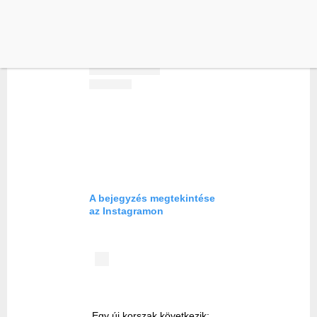
A bejegyzés megtekintése
az Instagramon
Egy új korszak következik: