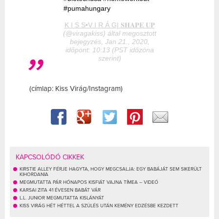
#pumahungary
K I S S•V I R Á G| 𝐒𝐇𝐀𝐏𝐄 𝐔𝐏
(@viragakiss) által megosztott
bejegyzés, Jan 21., 2020,
időpont: 10:13 (PST időzóna
szerint)
(címlap: Kiss Virág/Instagram)
KAPCSOLÓDÓ CIKKEK
KIRSTIE ALLEY FÉRJE HAGYTA, HOGY MEGCSALJA: EGY BABÁJÁT SEM SIKERÜLT
KIHORDANIA
MEGMUTATTA PÁR HÓNAPOS KISFIÁT VAJNA TÍMEA – VIDEÓ
KARSAI ZITA 41 ÉVESEN BABÁT VÁR
L.L. JUNIOR MEGMUTATTA KISLÁNYÁT
KISS VIRÁG HÉT HÉTTEL A SZÜLÉS UTÁN KEMÉNY EDZÉSBE KEZDETT