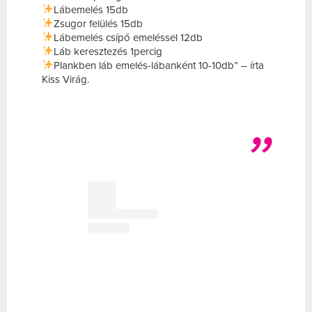
Lábemelés 15db
Zsugor felülés 15db
Lábemelés csípő emeléssel 12db
Láb keresztezés 1percig
Plankben láb emelés-lábanként 10-10db” – írta
Kiss Virág.