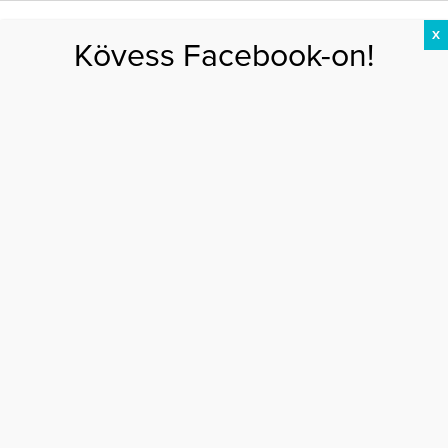
X
Kövess Facebook-on!
DIÉTA
FOGYÁS
EDZÉS
ZSÍRÉGETÉS
KEREKFENÉK
HASIZOM
FEHÉRJE
Főoldal
>
MOZGÁS
>
Babát vár a fitnesz nagykövete, Kiss Virág
BABÁT VÁR A FITNESZ NAGYKÖVETE, KISS