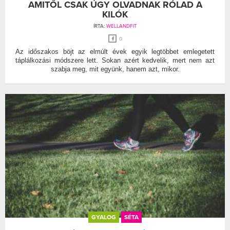
AMITŐL CSAK ÚGY OLVADNAK RÓLAD A
KILÓK
ÍRTA:
WELLANDFIT
0
Az időszakos böjt az elmúlt évek egyik legtöbbet emlegetett
táplálkozási módszere lett. Sokan azért kedvelik, mert nem azt
szabja meg, mit együnk, hanem azt, mikor.
GYALOG
SÉTA