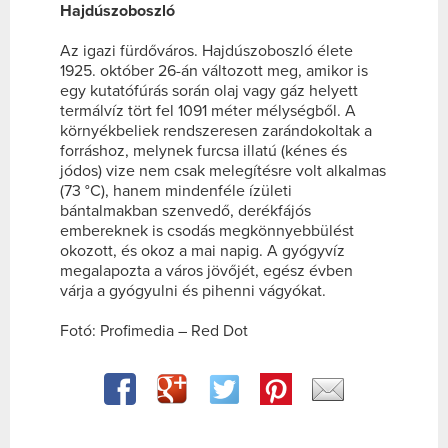
Hajdúszoboszló
Az igazi fürdőváros. Hajdúszoboszló élete
1925. október 26-án változott meg, amikor is
egy kutatófúrás során olaj vagy gáz helyett
termálvíz tört fel 1091 méter mélységből. A
környékbeliek rendszeresen zarándokoltak a
forráshoz, melynek furcsa illatú (kénes és
jódos) vize nem csak melegítésre volt alkalmas
(73 °C), hanem mindenféle ízületi
bántalmakban szenvedő, derékfájós
embereknek is csodás megkönnyebbülést
okozott, és okoz a mai napig. A gyógyvíz
megalapozta a város jövőjét, egész évben
várja a gyógyulni és pihenni vágyókat.
Fotó: Profimedia – Red Dot