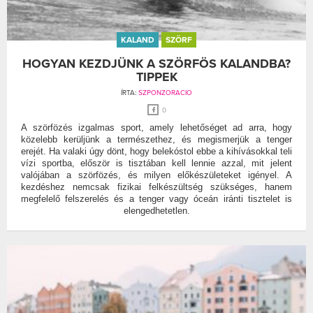
KALAND
SZÖRF
HOGYAN KEZDJÜNK A SZÖRFÖS KALANDBA?
TIPPEK
ÍRTA:
SZPONZORACIO
0
A szörfözés izgalmas sport, amely lehetőséget ad arra, hogy
közelebb kerüljünk a természethez, és megismerjük a tenger
erejét. Ha valaki úgy dönt, hogy belekóstol ebbe a kihívásokkal teli
vízi sportba, először is tisztában kell lennie azzal, mit jelent
valójában a szörfözés, és milyen előkészületeket igényel. A
kezdéshez nemcsak fizikai felkészültség szükséges, hanem
megfelelő felszerelés és a tenger vagy óceán iránti tisztelet is
elengedhetetlen.