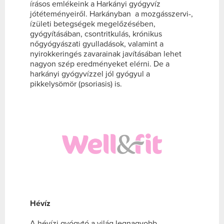
írásos emlékeink a Harkányi gyógyvíz
jótéteményeiről. Harkányban a mozgásszervi-,
ízületi betegségek megelőzésében,
gyógyításában, csontritkulás, krónikus
nőgyógyászati gyulladások, valamint a
nyirokkeringés zavarainak javításában lehet
nagyon szép eredményeket elérni. De a
harkányi gyógyvízzel jól gyógyul a
pikkelysömör (psoriasis) is.
Hévíz
A hévízi gyógytó a világ legnagyobb