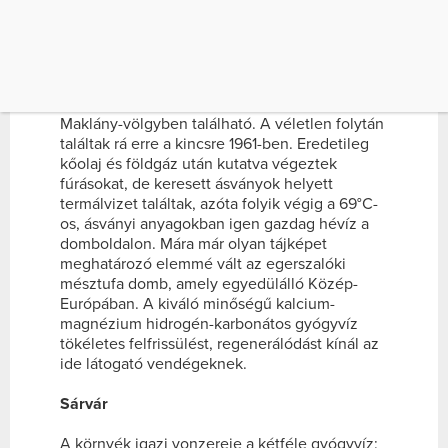
Egerszalók
Az egerszalóki termálkút Heves megyében, a
Déli-Bükk és a Mátra között, Egerszalók és
Demjén közigazgatási határán húzódó
Maklány-völgyben található. A véletlen folytán
találtak rá erre a kincsre 1961-ben. Eredetileg
kőolaj és földgáz után kutatva végeztek
fúrásokat, de keresett ásványok helyett
termálvizet találtak, azóta folyik végig a 69°C-
os, ásványi anyagokban igen gazdag hévíz a
domboldalon. Mára már olyan tájképet
meghatározó elemmé vált az egerszalóki
mésztufa domb, amely egyedülálló Közép-
Európában. A kiváló minőségű kalcium-
magnézium hidrogén-karbonátos gyógyvíz
tökéletes felfrissülést, regenerálódást kínál az
ide látogató vendégeknek.
Sárvár
A környék igazi vonzereje a kétféle gyógyvíz: