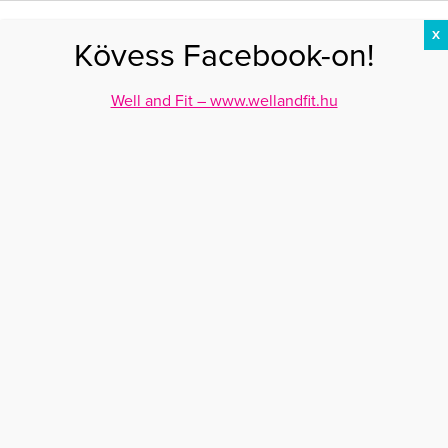
X
Kövess Facebook-on!
DIÉTA
FOGYÁS
EDZÉS
ZSÍRÉGETÉS
KEREKFENÉK
HASIZOM
FEHÉRJE
Well and Fit – www.wellandfit.hu
Főoldal
>
Utazás
>
Úti cél az egészség
ÚTI CÉL AZ EGÉSZSÉG