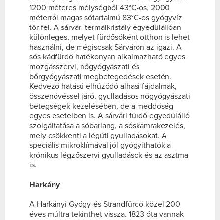
1200 méteres mélységből 43°C-os, 2000
méterről magas sótartalmú 83°C-os gyógyvíz
tör fel. A sárvári termálkristály egyedülállóan
különleges, melyet fürdősóként otthon is lehet
használni, de mégiscsak Sárváron az igazi. A
sós kádfürdő hatékonyan alkalmazható egyes
mozgásszervi, nőgyógyászati és
bőrgyógyászati megbetegedések esetén.
Kedvező hatású elhúzódó alhasi fájdalmak,
összenövéssel járó, gyulladásos nőgyógyászati
betegségek kezelésében, de a meddőség
egyes eseteiben is. A sárvári fürdő egyedülálló
szolgáltatása a sóbarlang, a sóskamrakezelés,
mely csökkenti a légúti gyulladásokat. A
speciális mikroklímával jól gyógyíthatók a
krónikus légzőszervi gyulladások és az asztma
is
.
Harkány
A Harkányi Gyógy-és Strandfürdő közel 200
éves múltra tekinthet vissza. 1823 óta vannak