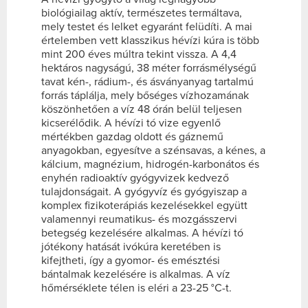
biológiailag aktív, természetes termáltava,
mely testet és lelket egyaránt felüdíti. A mai
értelemben vett klasszikus hévízi kúra is több
mint 200 éves múltra tekint vissza. A 4,4
hektáros nagyságú, 38 méter forrásmélységű
tavat kén-, rádium-, és ásványanyag tartalmú
forrás táplálja, mely bőséges vízhozamának
köszönhetően a víz 48 órán belül teljesen
kicserélődik. A hévízi tó vize egyenlő
mértékben gazdag oldott és gáznemű
anyagokban, egyesítve a szénsavas, a kénes, a
kálcium, magnézium, hidrogén-karbonátos és
enyhén radioaktív gyógyvizek kedvező
tulajdonságait. A gyógyvíz és gyógyiszap a
komplex fizikoterápiás kezelésekkel együtt
valamennyi reumatikus- és mozgásszervi
betegség kezelésére alkalmas. A hévízi tó
jótékony hatását ivókúra keretében is
kifejtheti, így a gyomor- és emésztési
bántalmak kezelésére is alkalmas. A víz
hőmérséklete télen is eléri a 23-25 °C-t.