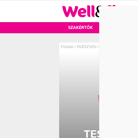
DIÉTA
SZAKÉRTŐK
DIÉTA
MOZ
Főoldal
>
EGÉSZSÉG
>
Testünk őre az E-vita
TESTÜNK 