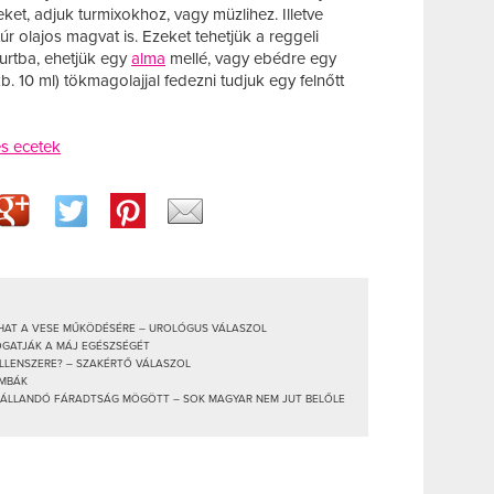
ket, adjuk turmixokhoz, vagy müzlihez. Illetve
r olajos magvat is. Ezeket tehetjük a reggeli
urtba, ehetjük egy
alma
mellé, vagy ebédre egy
b. 10 ml) tökmagolajjal fedezni tudjuk egy felnőtt
s ecetek
 HAT A VESE MŰKÖDÉSÉRE – UROLÓGUS VÁLASZOL
OGATJÁK A MÁJ EGÉSZSÉGÉT
ELLENSZERE? – SZAKÉRTŐ VÁLASZOL
OMBÁK
Z ÁLLANDÓ FÁRADTSÁG MÖGÖTT – SOK MAGYAR NEM JUT BELŐLE