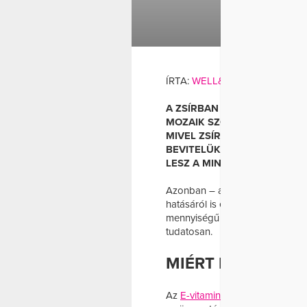
E-VITAMIN
LENM
VITAM
ÍRTA:
WELL&FIT
A ZSÍRBAN OLDÓDÓ VITAM
MOZAIK SZÓ BETŰINEK ME
MIVEL ZSÍRBAN OLDÓDNAK, 
BEVITELÜKRE, HISZEN HA N
LESZ A MINDENNAPI ÉTKEZÉ
Azonban – ahogy az alacsony
hatásáról is egyre több cikk je
mennyiségű E-vitaminhoz juttatj
tudatosan.
MIÉRT FONTOS A 
Az
E-vitamin
, más néven tokofer