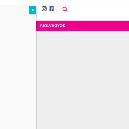
X
RÁT
CUKOR
FOGADOM
#JÓLVAGYOK