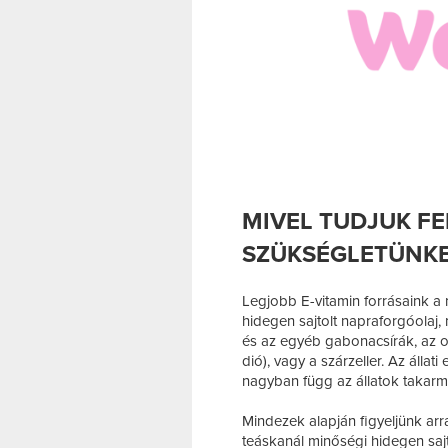
MIVEL TUDJUK FE
SZÜKSÉGLETÜNKE
Legjobb E-vitamin forrásaink a n
hidegen sajtolt napraforgóolaj,
és az egyéb gabonacsírák, az 
dió), vagy a szárzeller. Az álla
nagyban függ az állatok takarm
Mindezek alapján figyeljünk ar
teáskanál minőségi hidegen sajto