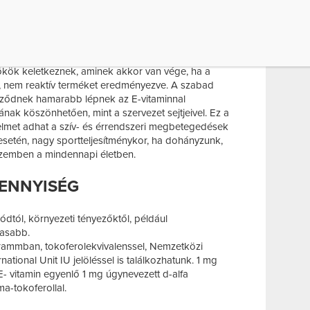
sához, várandósság alatt a magzat egészséges
gálatok szerint a nemi működéshez szükséges.
yáját védi, a szervezetben keletkező szabad gyök
szabad gyökök azért károsak, mert a célmolekula
változást okoznak. Reakciós láncot indítanak el,
ökök keletkeznek, aminek akkor van vége, ha a
, nem reaktív terméket eredményezve. A szabad
ződnek hamarabb lépnek az E-vitaminnal
nak köszönhetően, mint a szervezet sejtjeivel. Ez a
delmet adhat a szív- és érrendszeri megbetegedések
setén, nagy sportteljesítménykor, ha dohányzunk,
 szemben a mindennapi életben.
MENNYISÉG
dtól, környezeti tényezőktől, például
gasabb.
igrammban, tokoferolekvivalenssel, Nemzetközi
tional Unit IU jelöléssel is találkozhatunk. 1 mg
 E- vitamin egyenlő 1 mg úgynevezett d-alfa
a-tokoferollal.