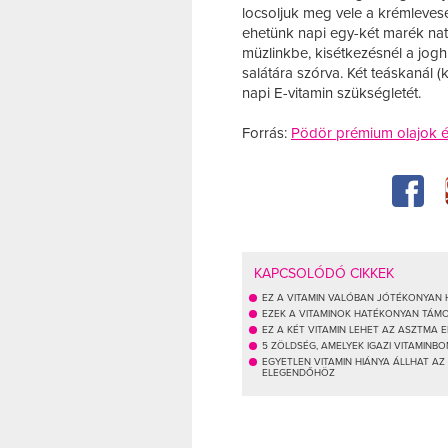
locsoljuk meg vele a krémlevese
ehetünk napi egy-két marék natú
müzlinkbe, kisétkezésnél a jogh
salátára szórva. Két teáskanál (k
napi E-vitamin szükségletét.
Forrás:
Pödör prémium olajok é
KAPCSOLÓDÓ CIKKEK
EZ A VITAMIN VALÓBAN JÓTÉKONYAN
EZEK A VITAMINOK HATÉKONYAN TÁM
EZ A KÉT VITAMIN LEHET AZ ASZTMA 
5 ZÖLDSÉG, AMELYEK IGAZI VITAMINB
EGYETLEN VITAMIN HIÁNYA ÁLLHAT A
ELEGENDŐHÖZ