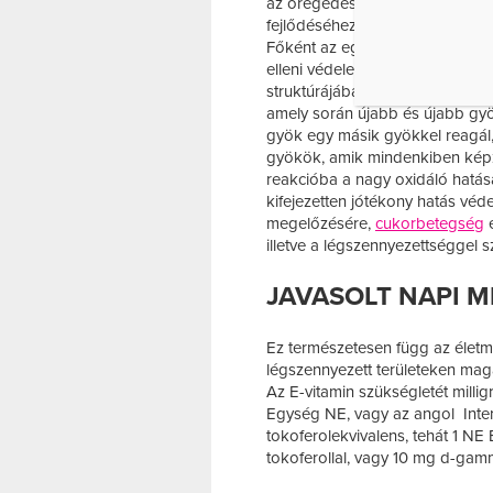
az öregedési folyamatok gátlá
fejlődéséhez, és bizonyos vizs
Főként az egyes sejtek sejthárt
elleni védelem egyik eleme. A 
struktúrájában és funkciójában 
amely során újabb és újabb gy
gyök egy másik gyökkel reagál
gyökök, amik mindenkiben kép
reakcióba a nagy oxidáló hatásá
kifejezetten jótékony hatás vé
megelőzésére,
cukorbetegség
e
illetve a légszennyezettséggel
JAVASOLT NAPI 
Ez természetesen függ az életmó
légszennyezett területeken ma
Az E-vitamin szükségletét mill
Egység NE, vagy az angol Interna
tokoferolekvivalens, tehát 1 NE
tokoferollal, vagy 10 mg d-gamm