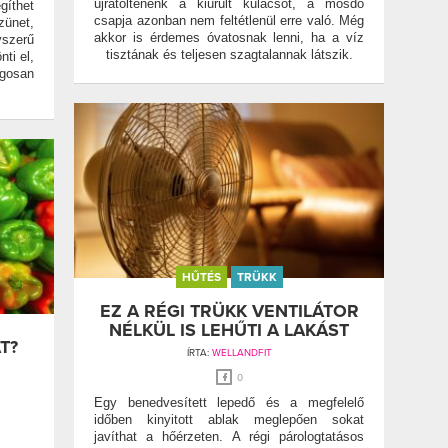
újratöltenénk a kiürült kulacsot, a mosdó
gíthet
csapja azonban nem feltétlenül erre való. Még
zünet,
akkor is érdemes óvatosnak lenni, ha a víz
szerű
tisztának és teljesen szagtalannak látszik.
ti el,
gosan
HŰTÉS
TRÜKK
EZ A RÉGI TRÜKK VENTILÁTOR
NÉLKÜL IS LEHŰTI A LAKÁST
T?
ÍRTA:
WELLANDFIT
0
Egy benedvesített lepedő és a megfelelő
időben kinyitott ablak meglepően sokat
javíthat a hőérzeten. A régi párologtatásos