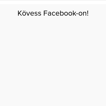
FOGYÁS
EDZÉS
ZSÍRÉGETÉS
KEREKFENÉK
HASIZOM
FEHÉRJE
SZÉNHID
Kövess Facebook-on!
GÁS
EGÉSZSÉG
ÉTRENDEK
SZÉPSÉG
AKTUÁLIS
min
ŐRE AZ E-VITAMIN