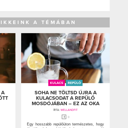
CIKKEINK A TÉMÁBAN
KULACS
REPÜLŐ
 A
SOHA NE TÖLTSD ÚJRA A
ŐTT
KULACSODAT A REPÜLŐ
MOSDÓJÁBAN – EZ AZ OKA
ÍRTA:
WELLANDFIT
0
Egy hosszabb repülőúton természetes, hogy