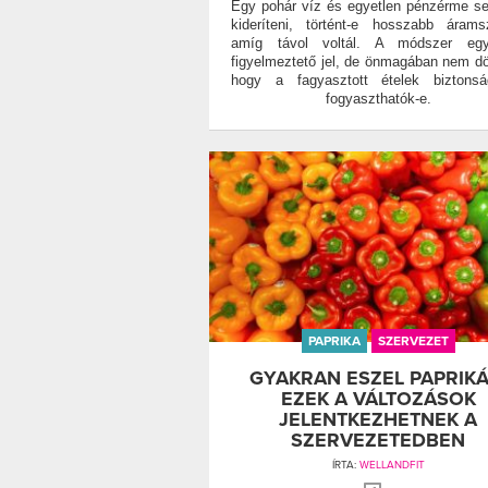
Egy pohár víz és egyetlen pénzérme se
kideríteni, történt-e hosszabb árams
amíg távol voltál. A módszer egy
figyelmeztető jel, de önmagában nem dön
hogy a fagyasztott ételek biztonsá
fogyaszthatók-e.
PAPRIKA
SZERVEZET
GYAKRAN ESZEL PAPRIKÁ
EZEK A VÁLTOZÁSOK
JELENTKEZHETNEK A
SZERVEZETEDBEN
ÍRTA:
WELLANDFIT