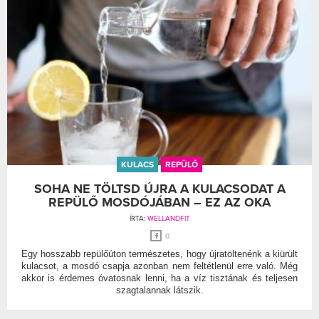
KULACS
REPÜLŐ
SOHA NE TÖLTSD ÚJRA A KULACSODAT A
REPÜLŐ MOSDÓJÁBAN – EZ AZ OKA
ÍRTA:
WELLANDFIT
0
Egy hosszabb repülőúton természetes, hogy újratöltenénk a kiürült
kulacsot, a mosdó csapja azonban nem feltétlenül erre való. Még
akkor is érdemes óvatosnak lenni, ha a víz tisztának és teljesen
szagtalannak látszik.