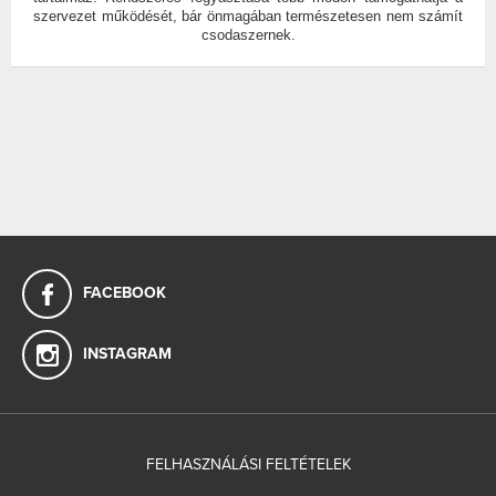
szervezet működését, bár önmagában természetesen nem számít
csodaszernek.
FACEBOOK
INSTAGRAM
FELHASZNÁLÁSI FELTÉTELEK