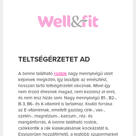
TELTSÉGÉRZETET AD
A benne található
rostok
nagy mennyiségű vizet
képesek megkötni, így lassítják az emésztést,
hosszan tartó teltségérzetet okoznak. Mivel így
nem érzed éhesnek magad, nem kezdesz el enni,
és nem lesz hízás sem. Nagy mennyiségű B1-, B2-,
B-3, B6- és K-vitamint is tartalmaz. Kiváló forrása
az E-vitaminnak, emellett gazdag cink-, vas-,
szelén-, magnézium-, kalcium-, réz- és
mangánforrás. A benne található rostok,
csökkentik a rák kialakulásának kockázatát is.
Egyszerűen hozzáférhető, a legtöbb szupermarket