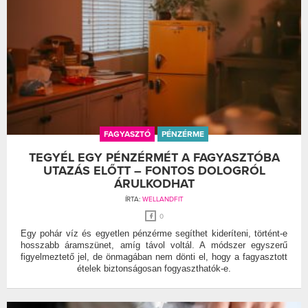
FAGYASZTÓ
PÉNZÉRME
TEGYÉL EGY PÉNZÉRMÉT A FAGYASZTÓBA
UTAZÁS ELŐTT – FONTOS DOLOGRÓL
ÁRULKODHAT
ÍRTA:
WELLANDFIT
0
Egy pohár víz és egyetlen pénzérme segíthet kideríteni, történt-e
hosszabb áramszünet, amíg távol voltál. A módszer egyszerű
figyelmeztető jel, de önmagában nem dönti el, hogy a fagyasztott
ételek biztonságosan fogyaszthatók-e.