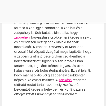
A BÉTA-GLÜKÁN A
MEGOLDÁS
A béta-glükán egyfajta élelmi rost, aminek kiváló
forrása a zab, így a zabkorpa, a zabliszt és a
zabpehely is. Sok kutatás kimutatta, hogy a
zabpehely
fogyasztása csökkenteni képes a szív-,
és érrendszeri betegségek kialakulásának
kockázatát. A kanadai University of Manitoba
orvosai által végzett vizsgálat megállapította, hogy
a zabban található béta-glükán csökkentheti a
koleszterinszintet, ugyanis a zab béta-glükán
tartalmának, legalább kétheti fogyasztás után
hatása van a vér koleszterinszintjére. Ez azt jelenti,
hogy már napi 40-50 g zabpehely csökkenteni
képes a koleszterinszintet. A
zabkása
rengeteg
oldható rostot tartalmaz, amely zselé­szerű
bevonatot képez a belekben, és korlátozza az
elfogyasztott zsírmennyiség felszívódását.