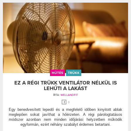
HŰTÉS
TRÜKK
EZ A RÉGI TRÜKK VENTILÁTOR NÉLKÜL IS
LEHŰTI A LAKÁST
ÍRTA:
WELLANDFIT
0
Egy benedvesített lepedő és a megfelelő időben kinyitott ablak
meglepően sokat javíthat a hőérzeten. A régi párologtatásos
módszer azonban nem minden időjárási helyzetben működik
egyformán, ezért néhány szabályt érdemes betartani.