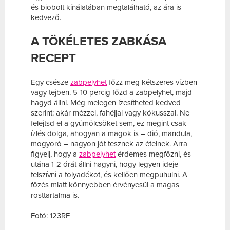
és biobolt kínálatában megtalálható, az ára is
kedvező.
A TÖKÉLETES ZABKÁSA
RECEPT
Egy csésze
zabpelyhet
főzz meg kétszeres vízben
vagy tejben. 5-10 percig főzd a zabpelyhet, majd
hagyd állni. Még melegen ízesítheted kedved
szerint: akár mézzel, fahéjjal vagy kókusszal. Ne
felejtsd el a gyümölcsöket sem, ez megint csak
ízlés dolga, ahogyan a magok is – dió, mandula,
mogyoró – nagyon jót tesznek az ételnek. Arra
figyelj, hogy a
zabpelyhet
érdemes megfőzni, és
utána 1-2 órát állni hagyni, hogy legyen ideje
felszívni a folyadékot, és kellően megpuhulni. A
főzés miatt könnyebben érvényesül a magas
rosttartalma is.
Fotó: 123RF