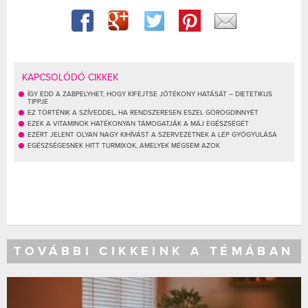
KAPCSOLÓDÓ CIKKEK
ÍGY EDD A ZABPELYHET, HOGY KIFEJTSE JÓTÉKONY HATÁSÁT – DIETETIKUS
TIPPJE
EZ TÖRTÉNIK A SZÍVEDDEL, HA RENDSZERESEN ESZEL GÖRÖGDINNYÉT
EZEK A VITAMINOK HATÉKONYAN TÁMOGATJÁK A MÁJ EGÉSZSÉGÉT
EZÉRT JELENT OLYAN NAGY KIHÍVÁST A SZERVEZETNEK A LÉP GYÓGYULÁSA
EGÉSZSÉGESNEK HITT TURMIXOK, AMELYEK MÉGSEM AZOK
TOVÁBBI CIKKEINK A TÉMÁBAN