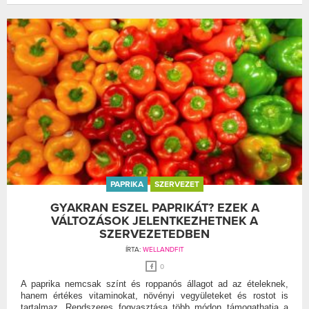
PAPRIKA
SZERVEZET
GYAKRAN ESZEL PAPRIKÁT? EZEK A
VÁLTOZÁSOK JELENTKEZHETNEK A
SZERVEZETEDBEN
ÍRTA:
WELLANDFIT
0
A paprika nemcsak színt és roppanós állagot ad az ételeknek,
hanem értékes vitaminokat, növényi vegyületeket és rostot is
tartalmaz. Rendszeres fogyasztása több módon támogathatja a