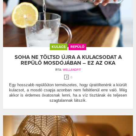
KULACS
REPÜLŐ
SOHA NE TÖLTSD ÚJRA A KULACSODAT A
REPÜLŐ MOSDÓJÁBAN – EZ AZ OKA
ÍRTA:
WELLANDFIT
0
Egy hosszabb repülőúton természetes, hogy újratöltenénk a kiürült
kulacsot, a mosdó csapja azonban nem feltétlenül erre való. Még
akkor is érdemes óvatosnak lenni, ha a víz tisztának és teljesen
szagtalannak látszik.