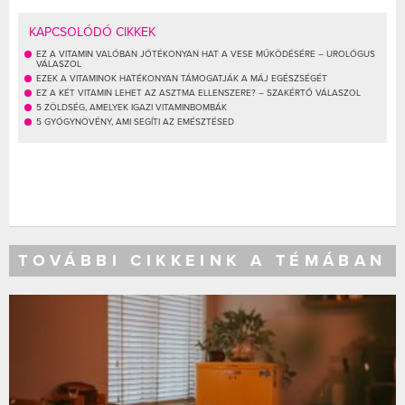
KAPCSOLÓDÓ CIKKEK
EZ A VITAMIN VALÓBAN JÓTÉKONYAN HAT A VESE MŰKÖDÉSÉRE – UROLÓGUS
VÁLASZOL
EZEK A VITAMINOK HATÉKONYAN TÁMOGATJÁK A MÁJ EGÉSZSÉGÉT
EZ A KÉT VITAMIN LEHET AZ ASZTMA ELLENSZERE? – SZAKÉRTŐ VÁLASZOL
5 ZÖLDSÉG, AMELYEK IGAZI VITAMINBOMBÁK
5 GYÓGYNÖVÉNY, AMI SEGÍTI AZ EMÉSZTÉSED
TOVÁBBI CIKKEINK A TÉMÁBAN