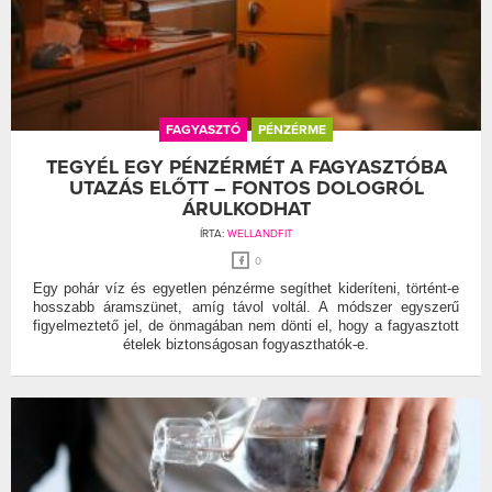
FAGYASZTÓ
PÉNZÉRME
TEGYÉL EGY PÉNZÉRMÉT A FAGYASZTÓBA
UTAZÁS ELŐTT – FONTOS DOLOGRÓL
ÁRULKODHAT
ÍRTA:
WELLANDFIT
0
Egy pohár víz és egyetlen pénzérme segíthet kideríteni, történt-e
hosszabb áramszünet, amíg távol voltál. A módszer egyszerű
figyelmeztető jel, de önmagában nem dönti el, hogy a fagyasztott
ételek biztonságosan fogyaszthatók-e.