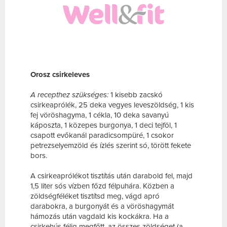
Orosz csirkeleves
A recepthez szükséges:
1 kisebb zacskó
csirkeaprólék, 25 deka vegyes leveszöldség, 1 kis
fej vöröshagyma, 1 cékla, 10 deka savanyú
káposzta, 1 közepes burgonya, 1 deci tejföl, 1
csapott evőkanál paradicsompüré, 1 csokor
petrezselyemzöld és ízlés szerint só, törött fekete
bors.
A csirkeaprólékot tisztítás után darabold fel, majd
1,5 liter sós vízben főzd félpuhára. Közben a
zöldségféléket tisztítsd meg, vágd apró
darabokra, a burgonyát és a vöröshagymát
hámozás után vagdald kis kockákra. Ha a
csirkehús félig megfőtt, az összes zöldséget (a