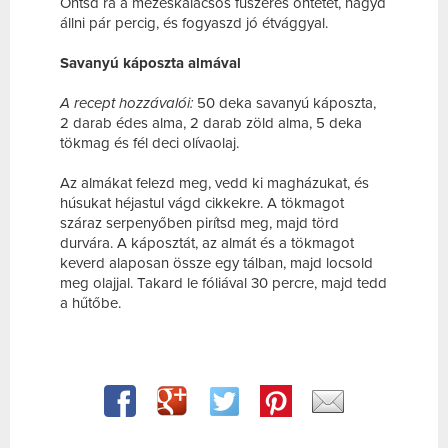
Öntsd rá a mézeskalácsos fűszeres öntetet, hagyd
állni pár percig, és fogyaszd jó étvággyal.
Savanyú káposzta almával
A recept hozzávalói:
50 deka savanyú káposzta,
2 darab édes alma, 2 darab zöld alma, 5 deka
tökmag és fél deci olívaolaj.
Az almákat felezd meg, vedd ki magházukat, és
húsukat héjastul vágd cikkekre. A tökmagot
száraz serpenyőben pirítsd meg, majd törd
durvára. A káposztát, az almát és a tökmagot
keverd alaposan össze egy tálban, majd locsold
meg olajjal. Takard le fóliával 30 percre, majd tedd
a hűtőbe.