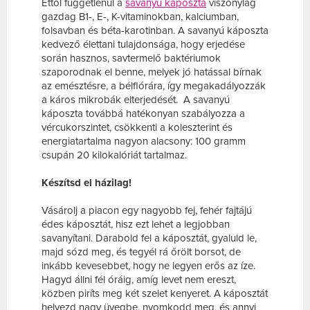
Ettől függetlenül a
savanyú káposzta
viszonylag
gazdag B1-, E-, K-vitaminokban, kalciumban,
folsavban és béta-karotinban. A savanyú káposzta
kedvező élettani tulajdonsága, hogy erjedése
során hasznos, savtermelő baktériumok
szaporodnak el benne, melyek jó hatással bírnak
az emésztésre, a bélflórára, így megakadályozzák
a káros mikrobák elterjedését. A savanyú
káposzta továbbá hatékonyan szabályozza a
vércukorszintet, csökkenti a koleszterint és
energiatartalma nagyon alacsony: 100 gramm
csupán 20 kilokalóriát tartalmaz.
Készítsd el házilag!
Vásárolj a piacon egy nagyobb fej, fehér fajtájú
édes káposztát, hisz ezt lehet a legjobban
savanyítani. Darabold fel a káposztát, gyaluld le,
majd sózd meg, és tegyél rá őrölt borsot, de
inkább kevesebbet, hogy ne legyen erős az íze.
Hagyd állni fél óráig, amíg levet nem ereszt,
közben piríts meg két szelet kenyeret. A káposztát
helyezd nagy üvegbe, nyomkodd meg, és annyi