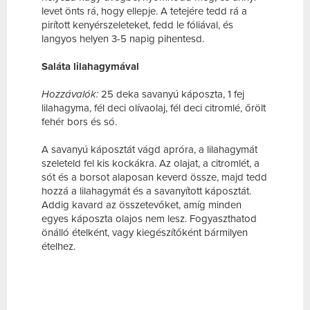
levet önts rá, hogy ellepje. A tetejére tedd rá a
pirított kenyérszeleteket, fedd le fóliával, és
langyos helyen 3-5 napig pihentesd.
Saláta lilahagymával
Hozzávalók:
25 deka savanyú káposzta, 1 fej
lilahagyma, fél deci olívaolaj, fél deci citromlé, őrölt
fehér bors és só.
A savanyú káposztát vágd apróra, a lilahagymát
szeleteld fel kis kockákra. Az olajat, a citromlét, a
sót és a borsot alaposan keverd össze, majd tedd
hozzá a lilahagymát és a savanyított káposztát.
Addig kavard az összetevőket, amíg minden
egyes káposzta olajos nem lesz. Fogyaszthatod
önálló ételként, vagy kiegészítőként bármilyen
ételhez.