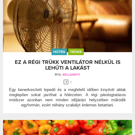
HŰTÉS
TRÜKK
EZ A RÉGI TRÜKK VENTILÁTOR NÉLKÜL IS
LEHŰTI A LAKÁST
ÍRTA:
WELLANDFIT
0
Egy benedvesített lepedő és a megfelelő időben kinyitott ablak
meglepően sokat javíthat a hőérzeten. A régi párologtatásos
módszer azonban nem minden időjárási helyzetben működik
egyformán, ezért néhány szabályt érdemes betartani.