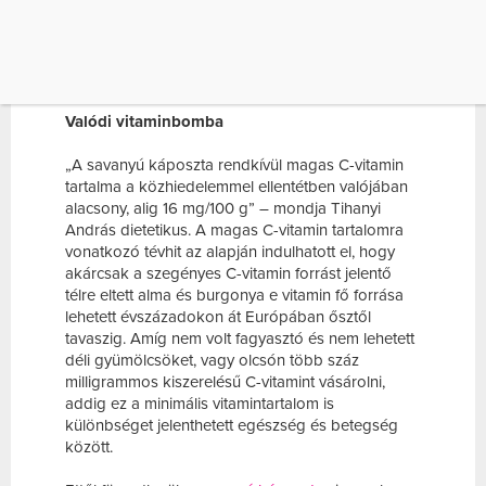
emiatt szent növénynek tartották. A középkori
szerzetesek a káposztát nemesítették, így többféle
változata jelent meg. Itthon a 15. századtól
termesztik.
Valódi vitaminbomba
„A savanyú káposzta rendkívül magas C-vitamin
tartalma a közhiedelemmel ellentétben valójában
alacsony, alig 16 mg/100 g” – mondja Tihanyi
András dietetikus. A magas C-vitamin tartalomra
vonatkozó tévhit az alapján indulhatott el, hogy
akárcsak a szegényes C-vitamin forrást jelentő
télre eltett alma és burgonya e vitamin fő forrása
lehetett évszázadokon át Európában ősztől
tavaszig. Amíg nem volt fagyasztó és nem lehetett
déli gyümölcsöket, vagy olcsón több száz
milligrammos kiszerelésű C-vitamint vásárolni,
addig ez a minimális vitamintartalom is
különbséget jelenthetett egészség és betegség
között.