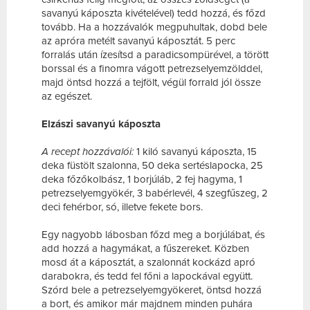
savanyú káposzta kivételével) tedd hozzá, és főzd
tovább. Ha a hozzávalók megpuhultak, dobd bele
az apróra metélt savanyú káposztát. 5 perc
forralás után ízesítsd a paradicsompürével, a törött
borssal és a finomra vágott petrezselyemzölddel,
majd öntsd hozzá a tejfölt, végül forrald jól össze
az egészet.
Elzászi savanyú káposzta
A recept hozzávalói:
1 kiló savanyú káposzta, 15
deka füstölt szalonna, 50 deka sertéslapocka, 25
deka főzőkolbász, 1 borjúláb, 2 fej hagyma, 1
petrezselyemgyökér, 3 babérlevél, 4 szegfűszeg, 2
deci fehérbor, só, illetve fekete bors.
Egy nagyobb lábosban főzd meg a borjúlábat, és
add hozzá a hagymákat, a fűszereket. Közben
mosd át a káposztát, a szalonnát kockázd apró
darabokra, és tedd fel főni a lapockával együtt.
Szórd bele a petrezselyemgyökeret, öntsd hozzá
a bort, és amikor már majdnem minden puhára