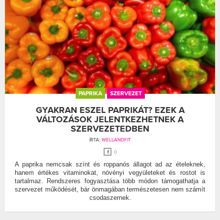
PAPRIKA
SZERVEZET
GYAKRAN ESZEL PAPRIKÁT? EZEK A
VÁLTOZÁSOK JELENTKEZHETNEK A
SZERVEZETEDBEN
ÍRTA:
WELLANDFIT
0
A paprika nemcsak színt és roppanós állagot ad az ételeknek,
hanem értékes vitaminokat, növényi vegyületeket és rostot is
tartalmaz. Rendszeres fogyasztása több módon támogathatja a
szervezet működését, bár önmagában természetesen nem számít
csodaszernek.