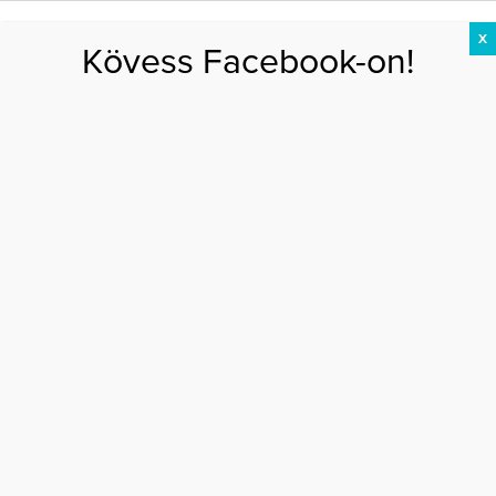
X
Kövess Facebook-on!
DIÉTA
FOGYÁS
EDZÉS
ZSÍRÉGETÉS
KEREKFENÉK
HASIZOM
FEHÉRJE
Főoldal
>
EGÉSZSÉG
>
Ezeket nem tudtad a savanyú káposztáról
EZEKET NEM TUDTAD A SAVANYÚ