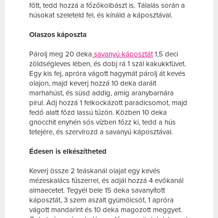
főtt, tedd hozzá a főzőkolbászt is. Tálalás során a
húsokat szeleteld fel, és kínáld a káposztával.
Olaszos káposzta
Párolj meg 20 deka
savanyú káposztát
1,5 deci
zöldségleves lében, és dobj rá 1 szál kakukkfüvet.
Egy kis fej, apróra vágott hagymát párolj át kevés
olajon, majd keverj hozzá 10 deka darált
marhahúst, és süsd addig, amíg aranybarnára
pirul. Adj hozzá 1 felkockázott paradicsomot, majd
fedő alatt főzd lassú tűzön. Közben 10 deka
gnocchit enyhén sós vízben főzz ki, tedd a hús
tetejére, és szervírozd a savanyú káposztával.
Édesen is elkészítheted
Keverj össze 2 teáskanál olajat egy kevés
mézeskalács fűszerrel, és adjál hozzá 4 evőkanál
almaecetet. Tegyél bele 15 deka savanyított
káposztát, 3 szem aszalt gyümölcsöt, 1 apróra
vágott mandarint és 10 deka magozott meggyet.