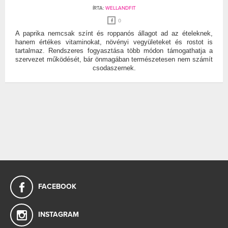
ÍRTA:
WELLANDFIT
0
A paprika nemcsak színt és roppanós állagot ad az ételeknek,
hanem értékes vitaminokat, növényi vegyületeket és rostot is
tartalmaz. Rendszeres fogyasztása több módon támogathatja a
szervezet működését, bár önmagában természetesen nem számít
csodaszernek.
FACEBOOK
INSTAGRAM