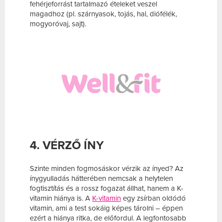
fehérjeforrást tartalmazó ételeket veszel
magadhoz (pl. szárnyasok, tojás, hal, diófélék,
mogyoróvaj, sajt).
4. VÉRZŐ ÍNY
Szinte minden fogmosáskor vérzik az ínyed? Az
ínygyulladás hátterében nemcsak a helytelen
fogtisztítás és a rossz fogazat állhat, hanem a K-
vitamin hiánya is. A
K-vitamin
egy zsírban oldódó
vitamin, ami a test sokáig képes tárolni – éppen
ezért a hiánya ritka, de előfordul. A legfontosabb