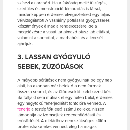
színezi az arcbőrt. Ha a fakóság mellé fülzúgás,
szédülés és menstruáció-kimaradás is társul,
mindenképpen érdemes elvégeztetned egy teljes
vérvizsgálatot! A vashiány pótlására gyógyszeres
készítmények állnak a rendelkezésre, de a
megelőzésre a vasat tartalmazó plusz tablettákat,
valamint a spenótot, a marhahúst és a lencsét
ajánljuk.
3. LASSAN GYÓGYULÓ
SEBEK, ZÚZÓDÁSOK
A mélyebb sérülések nem gyógyulnak be egy nap
alatt, ha azonban már hetek óta nem forrnak
össze a sebeid, és az ütődésektől keletkezett kék-
lila foltjaid sem múlnak el egy héten belül, érdemes
egy nagyfokú fehérjediétát fontolóra venned. A
fehérje
a testépítők első számú kelléke, hiszen
támogatja az izomsejtek regenerálódását és
erősödését. A diétádhoz nem szükséges külön
proteinshake-eket venned, elég ha magas