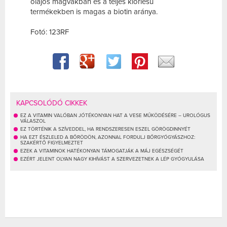
olajos magvakban és a teljes kiőrlésű
termékekben is magas a biotin aránya.
Fotó: 123RF
KAPCSOLÓDÓ CIKKEK
EZ A VITAMIN VALÓBAN JÓTÉKONYAN HAT A VESE MŰKÖDÉSÉRE – UROLÓGUS
VÁLASZOL
EZ TÖRTÉNIK A SZÍVEDDEL, HA RENDSZERESEN ESZEL GÖRÖGDINNYÉT
HA EZT ÉSZLELED A BŐRÖDÖN, AZONNAL FORDULJ BŐRGYÓGYÁSZHOZ:
SZAKÉRTŐ FIGYELMEZTET
EZEK A VITAMINOK HATÉKONYAN TÁMOGATJÁK A MÁJ EGÉSZSÉGÉT
EZÉRT JELENT OLYAN NAGY KIHÍVÁST A SZERVEZETNEK A LÉP GYÓGYULÁSA