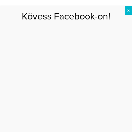
X
Kövess Facebook-on!
DIÉTA
FOGYÁS
EDZÉS
ZSÍRÉGETÉS
KEREKFENÉK
HASIZOM
FEHÉRJE
Főoldal
>
EGÉSZSÉG
>
5 kellemetlen panasz, amit tápanyaghiány okoz
5 KELLEMETLEN PANASZ, AMIT