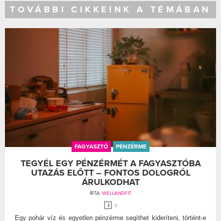
TOVÁBBI CIKKEINK A TÉMÁBAN
FAGYASZTÓ
PÉNZÉRME
TEGYÉL EGY PÉNZÉRMÉT A FAGYASZTÓBA
UTAZÁS ELŐTT – FONTOS DOLOGRÓL
ÁRULKODHAT
ÍRTA:
WELLANDFIT
0
Egy pohár víz és egyetlen pénzérme segíthet kideríteni, történt-e