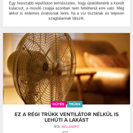
Egy hosszabb repülőúton természetes, hogy újratöltenénk a kiürült
kulacsot, a mosdó csapja azonban nem feltétlenül erre való. Még
akkor is érdemes óvatosnak lenni, ha a víz tisztának és teljesen
szagtalannak látszik.
HŰTÉS
TRÜKK
EZ A RÉGI TRÜKK VENTILÁTOR NÉLKÜL IS
LEHŰTI A LAKÁST
ÍRTA:
WELLANDFIT