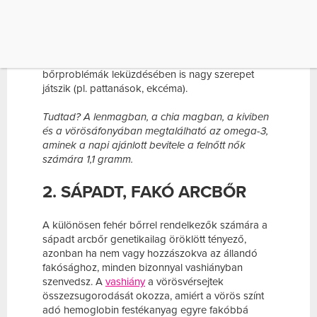
Hideg, szeles időben igen gyakori probléma a
bőrszárazság, ha azonban tartósan sem javul a
helyzet, ideje egy
omega-3
zsírsavat tartalmazó
vitaminkapszulát szedned. Ez a zsírsav felelős a
bőr egészségének megőrzéséért, illetve a
bőrproblémák leküzdésében is nagy szerepet
játszik (pl. pattanások, ekcéma).
Tudtad? A lenmagban, a chia magban, a kiviben
és a vörösáfonyában megtalálható az omega-3,
aminek a napi ajánlott bevitele a felnőtt nők
számára 1,1 gramm.
2. SÁPADT, FAKÓ ARCBŐR
A különösen fehér bőrrel rendelkezők számára a
sápadt arcbőr genetikailag öröklött tényező,
azonban ha nem vagy hozzászokva az állandó
fakósághoz, minden bizonnyal vashiányban
szenvedsz. A
vashiány
a vörösvérsejtek
összezsugorodását okozza, amiért a vörös színt
adó hemoglobin festékanyag egyre fakóbbá