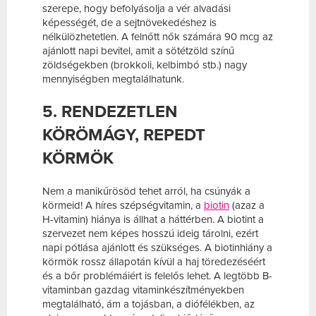
szerepe, hogy befolyásolja a vér alvadási
képességét, de a sejtnövekedéshez is
nélkülözhetetlen. A felnőtt nők számára 90 mcg az
ajánlott napi bevitel, amit a sötétzöld színű
zöldségekben (brokkoli, kelbimbó stb.) nagy
mennyiségben megtalálhatunk.
5. RENDEZETLEN
KÖRÖMÁGY, REPEDT
KÖRMÖK
Nem a manikűrösöd tehet arról, ha csúnyák a
körmeid! A híres szépségvitamin, a
biotin
(azaz a
H-vitamin) hiánya is állhat a háttérben. A biotint a
szervezet nem képes hosszú ideig tárolni, ezért
napi pótlása ajánlott és szükséges. A biotinhiány a
körmök rossz állapotán kívül a haj töredezéséért
és a bőr problémáiért is felelős lehet. A legtöbb B-
vitaminban gazdag vitaminkészítményekben
megtalálható, ám a tojásban, a diófélékben, az