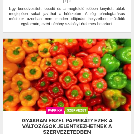
0
Egy benedvesített lepedő és a megfelelő időben kinyitott ablak
meglepően sokat javíthat a hőérzeten. A régi párologtatásos
módszer azonban nem minden időjárási helyzetben működik
egyformán, ezért néhány szabályt érdemes betartani.
PAPRIKA
SZERVEZET
GYAKRAN ESZEL PAPRIKÁT? EZEK A
VÁLTOZÁSOK JELENTKEZHETNEK A
SZERVEZETEDBEN