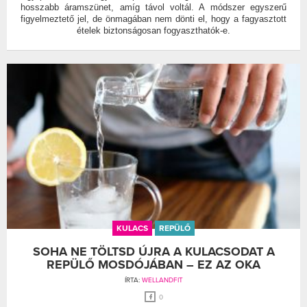
hosszabb áramszünet, amíg távol voltál. A módszer egyszerű
figyelmeztető jel, de önmagában nem dönti el, hogy a fagyasztott
ételek biztonságosan fogyaszthatók-e.
KULACS
REPÜLŐ
SOHA NE TÖLTSD ÚJRA A KULACSODAT A
REPÜLŐ MOSDÓJÁBAN – EZ AZ OKA
ÍRTA:
WELLANDFIT
0