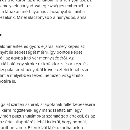
 és a felkaron az artériákban is a vérnyomást. Ez
, amelynek hányadosa egészséges embernél 1-es,
s a lábakon mért nyomás alacsonyabb, mint a
eszélünk. Minél alacsonyabb a hányados, annál
r
dalommentes és gyors eljárás, amely képes az
ányát és sebességét mérni. Így pontos képet
ól, az agyba jutó vér mennyiségéről. Az
álható egy stroke rizikófaktor is és a kezelés
érvizsgálat eredményéből következtetni lehet ezen
lamint a mélyebben fekvő, nehezen vizsgálható
otára is.
sgálat szintén az erek állapotának feltérképezésére
 a karra rögzítenek egy mandzsettát, ami egy
y mért pulzushullámokat számítógép értékeli, és az
z érfal állapotáról, tehát kiderül, hogy normál,
lapotban van-e. Ezen kívül tájékozódhatunk a