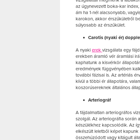
vizsgálattal megmérik a lábakon
az úgynevezett boka-kar index
ám ha 1-nél alacsonyabb, vagyi
karokon, akkor érszűkületről b
súlyosabb az érszűkület.
Carotis (nyaki ér) dopple
A nyaki
erek
vizsgálata egy fáj
erekben áramló vér áramlási ir
kaphatunk a kisvérkör állapotár
eredmények függvényében kalkul
további fázisai is. Az artériás 
kívül a többi ér állapotára, va
koszorúsereknek általános állap
Arteriográf
A fájdalmatlan arteriográfos viz
szolgál. Az arteriográfia során
készülékhez kapcsolódik. Az íg
elkészült leletből képet kapunk a
összehúzódott vagy kitágult ál