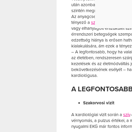
után azonban a veszélyeztetett
szintén megnő a kockázat mért
Az anyagcsere-betegségek, fől
tényező a
szív
– és érbetegségek
vagy elhanyagolt érszűkület szi
érrendszeri betegségek szempont
edzettség hiánya is erősen hath
kialakulására, ám ezek a ténye
– A legfontosabb, hogy ha valak
az életében, rendszeresen szán
kezelések és az életmódváltás 
bekövetkezésének esélyét – ha
kardiológusa.
A LEGFONTOSABB
Szakorvosi vizit
A kardiológiai vizit során a
szív
vérnyomás, a pulzus értékei, a m
nyugalmi EKG már fontos inform