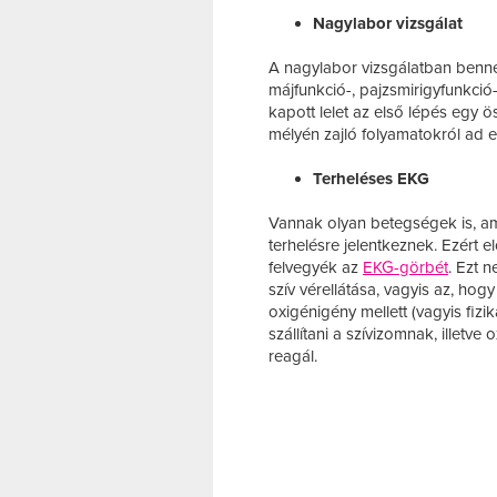
Nagylabor vizsgálat
A nagylabor vizsgálatban benne f
májfunkció-, pajzsmirigyfunkció-
kapott lelet az első lépés egy ö
mélyén zajló folyamatokról ad e
Terheléses EKG
Vannak olyan betegségek is, am
terhelésre jelentkeznek. Ezért e
felvegyék az
EKG-görbét
. Ezt 
szív vérellátása, vagyis az, ho
oxigénigény mellett (vagyis fizi
szállítani a szívizomnak, illetv
reagál.