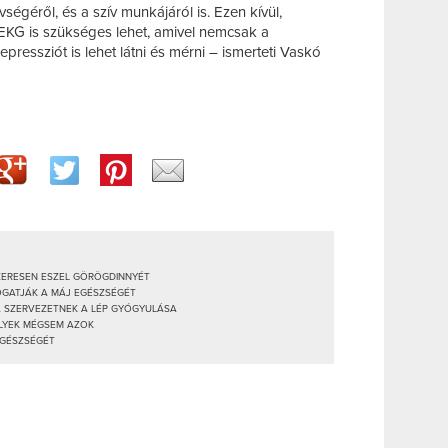
ségéről, és a szív munkájáról is. Ezen kívül,
EKG is szükséges lehet, amivel nemcsak a
pressziót is lehet látni és mérni – ismerteti Vaskó
SZERESEN ESZEL GÖRÖGDINNYÉT
OGATJÁK A MÁJ EGÉSZSÉGÉT
 A SZERVEZETNEK A LÉP GYÓGYULÁSA
ELYEK MÉGSEM AZOK
EGÉSZSÉGÉT