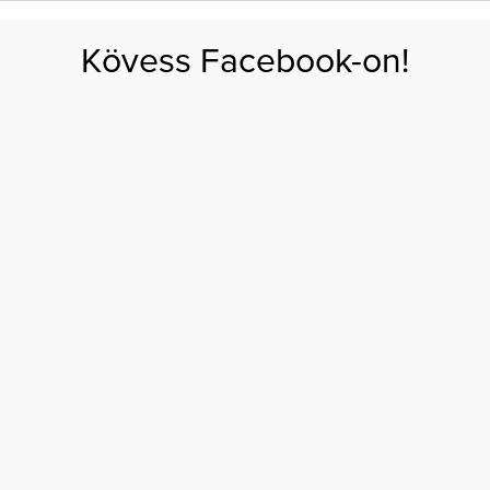
FOGYÁS
EDZÉS
ZSÍRÉGETÉS
KEREKFENÉK
HASIZOM
FEHÉRJE
SZÉNHID
Kövess Facebook-on!
GÁS
EGÉSZSÉG
ÉTRENDEK
SZÉPSÉG
AKTUÁLIS
s ezekkel a vizsgálatokkal!
EG AZ INFARKTUS
 VIZSGÁLATOKKAL!