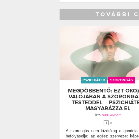
TOVÁBBI 
PSZICHIÁTER
SZORONGÁS
MEGDÖBBENTŐ: EZT OKO
VALÓJÁBAN A SZORONGÁ
TESTEDDEL – PSZICHIÁT
MAGYARÁZZA EL
ÍRTA:
WELLANDFIT
0
A szorongás nem kizárólag a gondolat
befolyásolja: az egész szervezet kép