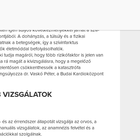
ség kiegyenlítődik. Ha egy nő fogamzásgátlót szed,
éke.
eg a cukorbetegség ugyancsak jelentős kockázati
 várható kialakulását tekintve. A későn felismert,
ntén igen súlyos következményekkel járhat a szív-
jából. A dohányzás, a túlsúly és a fizikai
atnak a betegségek, így a szívinfarktus
zők életmóddal befolyásolhatók.
i tudja magáról, hogy több rizikófaktor is jelen van
ja rá magát a kivizsgálásra, hogy a megelőző
jelentősen csökkenthessék a katasztrófa
ngsúlyozza dr. Vaskó Péter, a Budai Kardioközpont
 VIZSGÁLATOK
– és az érrendszer állapotát vizsgálja az orvos, a
anuális vizsgálatok, az anamnézis felvétel és a
ációkkal szolgálnak.