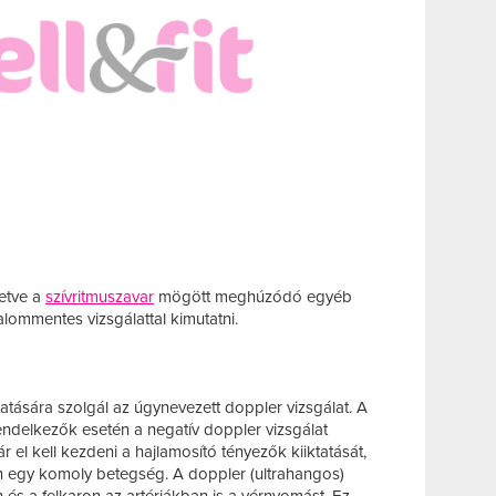
letve a
szívritmuszavar
mögött meghúzódó egyéb
alommentes vizsgálattal kimutatni.
ására szolgál az úgynevezett doppler vizsgálat. A
rendelkezők esetén a negatív doppler vizsgálat
 el kell kezdeni a hajlamosító tényezők kiiktatását,
n egy komoly betegség. A doppler (ultrahangos)