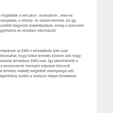
oglaltatik a vércukor-, koleszterin-, vese-és
vizsgálata, a vérkép- és vizelet-elemzés. Az így
sszetett diagnózis kialakításában, amely a szervezet
gyértelmű és részletes információt.
elyeknek az EKG-n kimutatható jelei csak
lőfordulhat, hogy fizikai terhelés közben kell, hogy
nevezzük terheléses EKG
–
nak. Így ellenőrizhető a
gy a koszorúerek mennyire képesek fokozott
kai terhelés mellett) megfelelő mennyiségű vért
e oxigénhiány esetén a szívizom milyen tünetekkel