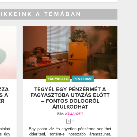
CIKKEINK A TÉMÁBAN
FAGYASZTÓ
PÉNZÉRME
ZZA
TEGYÉL EGY PÉNZÉRMÉT A
S A
FAGYASZTÓBA UTAZÁS ELŐTT
ER
– FONTOS DOLOGRÓL
ÁRULKODHAT
ÍRTA:
WELLANDFIT
0
ainkat
Egy pohár víz és egyetlen pénzérme segíthet
es úgy
kideríteni, történt-e hosszabb áramszünet,