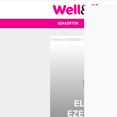
DIÉTA
SZAKÉRTŐK
DIÉTA
MOZ
Főoldal
>
EGÉSZSÉG
>
Előzd meg az infarktu
ELŐZD M
EZEKKEL A