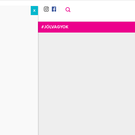
X
RÁT
CUKOR
FOGADOM
#JÓLVAGYOK