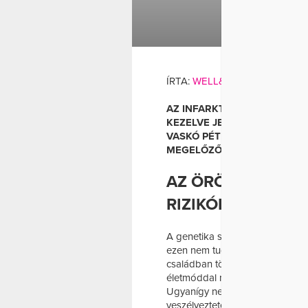
BETEGSÉG
E
SZÍVI
ÍRTA:
WELL&FIT
AZ INFARKTUSNAK SZÁMOS 
KEZELVE JELENTŐSEN CSÖK
VASKÓ PÉTER, A BUDAI KA
MEGELŐZŐ VIZSGÁLATOKRÓL
AZ ÖRÖKLETES ÉS
RIZIKÓFAKTOROK 
A genetika szerepe közismert 
ezen nem tudunk változtatni, az 
családban többször előfordult in
életmóddal még ebben az esetben
Ugyanígy nem befolyásolható a 
veszélyeztetettebbek, mint azok