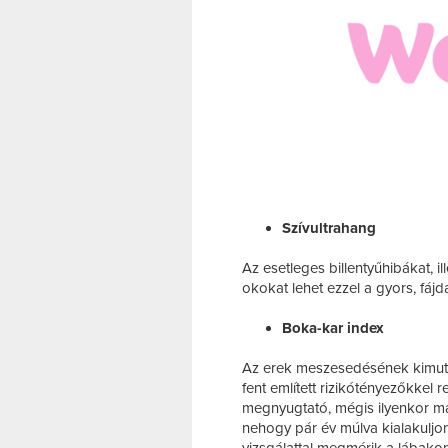
Szívultrahang
Az esetleges billentyűhibákat, il
okokat lehet ezzel a gyors, fájd
Boka-kar index
Az erek meszesedésének kimutat
fent említett rizikótényezőkkel 
megnyugtató, mégis ilyenkor már
nehogy pár év múlva kialakuljo