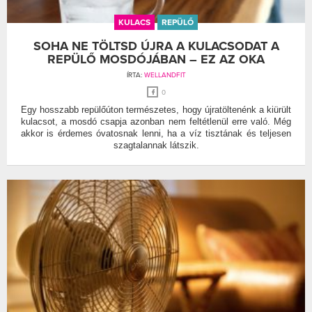
KULACS
REPÜLŐ
SOHA NE TÖLTSD ÚJRA A KULACSODAT A
REPÜLŐ MOSDÓJÁBAN – EZ AZ OKA
ÍRTA:
WELLANDFIT
0
Egy hosszabb repülőúton természetes, hogy újratöltenénk a kiürült
kulacsot, a mosdó csapja azonban nem feltétlenül erre való. Még
akkor is érdemes óvatosnak lenni, ha a víz tisztának és teljesen
szagtalannak látszik.