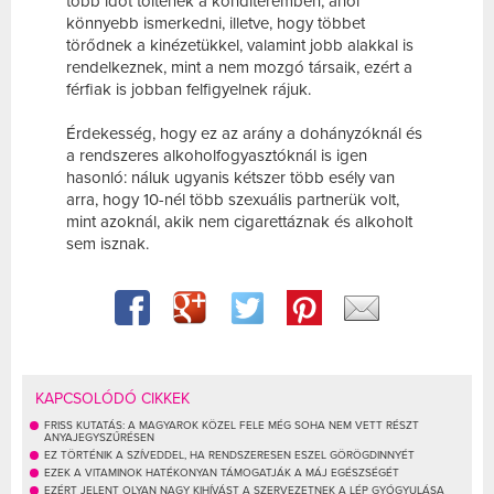
több időt töltenek a konditeremben, ahol
könnyebb ismerkedni, illetve, hogy többet
törődnek a kinézetükkel, valamint jobb alakkal is
rendelkeznek, mint a nem mozgó társaik, ezért a
férfiak is jobban felfigyelnek rájuk.
Érdekesség, hogy ez az arány a dohányzóknál és
a rendszeres alkoholfogyasztóknál is igen
hasonló: náluk ugyanis kétszer több esély van
arra, hogy 10-nél több szexuális partnerük volt,
mint azoknál, akik nem cigarettáznak és alkoholt
sem isznak.
KAPCSOLÓDÓ CIKKEK
FRISS KUTATÁS: A MAGYAROK KÖZEL FELE MÉG SOHA NEM VETT RÉSZT
ANYAJEGYSZŰRÉSEN
EZ TÖRTÉNIK A SZÍVEDDEL, HA RENDSZERESEN ESZEL GÖRÖGDINNYÉT
EZEK A VITAMINOK HATÉKONYAN TÁMOGATJÁK A MÁJ EGÉSZSÉGÉT
EZÉRT JELENT OLYAN NAGY KIHÍVÁST A SZERVEZETNEK A LÉP GYÓGYULÁSA