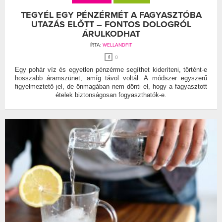
TEGYÉL EGY PÉNZÉRMÉT A FAGYASZTÓBA
UTAZÁS ELŐTT – FONTOS DOLOGRÓL
ÁRULKODHAT
ÍRTA:
WELLANDFIT
0
Egy pohár víz és egyetlen pénzérme segíthet kideríteni, történt-e
hosszabb áramszünet, amíg távol voltál. A módszer egyszerű
figyelmeztető jel, de önmagában nem dönti el, hogy a fagyasztott
ételek biztonságosan fogyaszthatók-e.