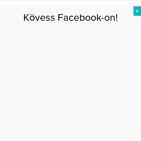
X
Kövess Facebook-on!
DIÉTA
FOGYÁS
EDZÉS
ZSÍRÉGETÉS
KEREKFENÉK
HASIZOM
FEHÉRJE
Főoldal
>
EGÉSZSÉG
>
A rendszeres sportolóknak tényleg több szexuális
partnerük van?