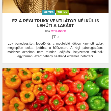
HŰTÉS
TRÜKK
EZ A RÉGI TRÜKK VENTILÁTOR NÉLKÜL IS
LEHŰTI A LAKÁST
ÍRTA:
WELLANDFIT
0
Egy benedvesített lepedő és a megfelelő időben kinyitott ablak
meglepően sokat javíthat a hőérzeten. A régi párologtatásos
módszer azonban nem minden időjárási helyzetben működik
egyformán, ezért néhány szabályt érdemes betartani.