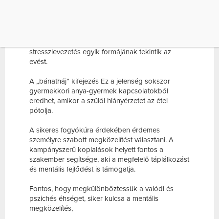
csupán fizikai kérdés, hanem mentális kihívás is.
Az „platóval fogyás” A stressz hatására pedig
még inkább felerősödhet a túlevés vágya, mivel a
külső kontrollos egyének gyakran a
stresszlevezetés egyik formájának tekintik az
evést.
A „bánatháj” kifejezés Ez a jelenség sokszor
gyermekkori anya-gyermek kapcsolatokból
eredhet, amikor a szülői hiányérzetet az étel
pótolja.
A sikeres fogyókúra érdekében érdemes
személyre szabott megközelítést választani. A
kampányszerű koplalások helyett fontos a
szakember segítsége, aki a megfelelő táplálkozást
és mentális fejlődést is támogatja.
Fontos, hogy megkülönböztessük a valódi és
pszichés éhséget, siker kulcsa a mentális
megközelítés,