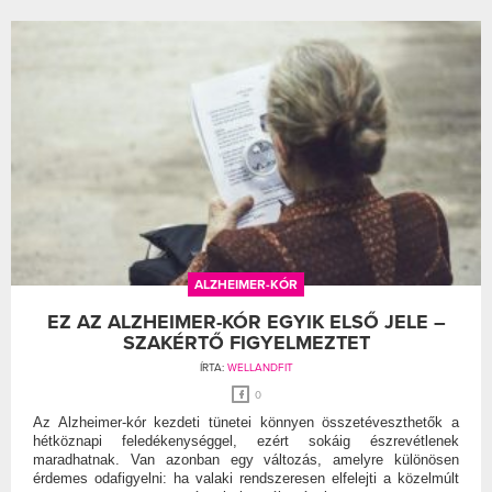
ALZHEIMER-KÓR
EZ AZ ALZHEIMER-KÓR EGYIK ELSŐ JELE –
SZAKÉRTŐ FIGYELMEZTET
ÍRTA:
WELLANDFIT
0
Az Alzheimer-kór kezdeti tünetei könnyen összetéveszthetők a
hétköznapi feledékenységgel, ezért sokáig észrevétlenek
maradhatnak. Van azonban egy változás, amelyre különösen
érdemes odafigyelni: ha valaki rendszeresen elfelejti a közelmúlt