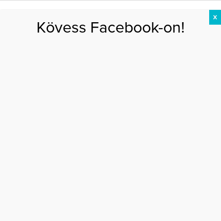
X
Kövess Facebook-on!
DIÉTA
FOGYÁS
EDZÉS
ZSÍRÉGETÉS
KEREKFENÉK
HASIZOM
FEHÉRJE
Főoldal
>
EGÉSZSÉG
>
Így hat a mentális egészséged a fogyásodra
ÍGY HAT A MENTÁLIS EGÉSZSÉGED A