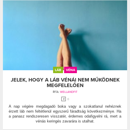
LÁB
VÉNA
JELEK, HOGY A LÁB VÉNÁI NEM MŰKÖDNEK
MEGFELELŐEN
ÍRTA:
WELLANDFIT
0
A nap végére megdagadó boka vagy a szokatlanul nehéznek
érzett láb nem feltétlenül egyszerű fáradtság következménye. Ha
a panasz rendszeresen visszatér, érdemes odafigyelni rá, mert a
vénás keringés zavarára is utalhat.