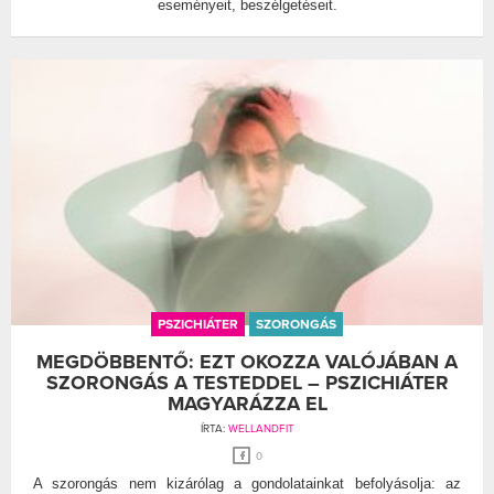
eseményeit, beszélgetéseit.
PSZICHIÁTER
SZORONGÁS
MEGDÖBBENTŐ: EZT OKOZZA VALÓJÁBAN A
SZORONGÁS A TESTEDDEL – PSZICHIÁTER
MAGYARÁZZA EL
ÍRTA:
WELLANDFIT
0
A szorongás nem kizárólag a gondolatainkat befolyásolja: az