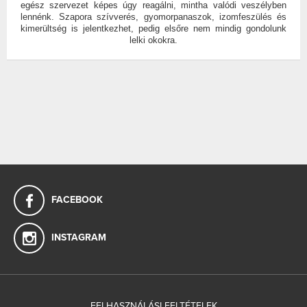
egész szervezet képes úgy reagálni, mintha valódi veszélyben
lennénk. Szapora szívverés, gyomorpanaszok, izomfeszülés és
kimerültség is jelentkezhet, pedig elsőre nem mindig gondolunk
lelki okokra.
FACEBOOK
INSTAGRAM
FELHASZNÁLÁSI FELTÉTELEK