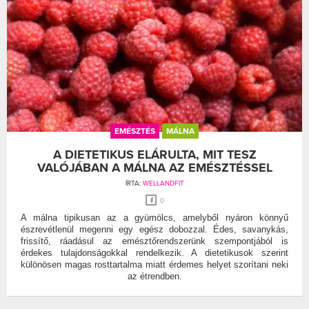
EMÉSZTÉS
MÁLNA
A DIETETIKUS ELÁRULTA, MIT TESZ
VALÓJÁBAN A MÁLNA AZ EMÉSZTÉSSEL
ÍRTA:
WELLANDFIT
0
A málna tipikusan az a gyümölcs, amelyből nyáron könnyű
észrevétlenül megenni egy egész dobozzal. Édes, savanykás,
frissítő, ráadásul az emésztőrendszerünk szempontjából is
érdekes tulajdonságokkal rendelkezik. A dietetikusok szerint
különösen magas rosttartalma miatt érdemes helyet szorítani neki
az étrendben.