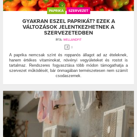
PAPRIKA
SZERVEZET
GYAKRAN ESZEL PAPRIKÁT? EZEK A
VÁLTOZÁSOK JELENTKEZHETNEK A
SZERVEZETEDBEN
ÍRTA:
WELLANDFIT
0
A paprika nemcsak színt és roppanós állagot ad az ételeknek,
hanem értékes vitaminokat, növényi vegyületeket és rostot is
tartalmaz. Rendszeres fogyasztása több módon támogathatja a
szervezet működését, bár önmagában természetesen nem számít
csodaszernek.