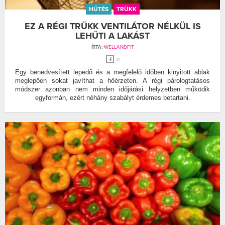
HŰTÉS
TRÜKK
EZ A RÉGI TRÜKK VENTILÁTOR NÉLKÜL IS
LEHŰTI A LAKÁST
ÍRTA:
WELLANDFIT
0
Egy benedvesített lepedő és a megfelelő időben kinyitott ablak
meglepően sokat javíthat a hőérzeten. A régi párologtatásos
módszer azonban nem minden időjárási helyzetben működik
egyformán, ezért néhány szabályt érdemes betartani.