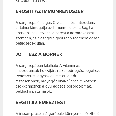
károsító hatásaitól.
ERŐSÍTI AZ IMMUNRENDSZERT
A sárgarépalé magas C-vitamin- és antioxidáns-
tartalma támogatja az immunrendszert. Segít a
szervezetnek felvenni a harcot a kórokozókkal
szemben, és elősegíti a gyorsabb regenerálódást
betegségek után.
JÓT TESZ A BŐRNEK
A sárgarépában található A-vitamin és
antioxidánsok hozzájárulnak a bőr egészségéhez.
Rendszeres fogyasztás mellett a bőr
feszesebbnek, ragyogóbbnak tűnhet, miközben
csökkenhetnek a gyulladásos bőrproblémák,
például a pattanások.
SEGÍTI AZ EMÉSZTÉST
A frissen préselt sárgarépalé könnyen emészthető,