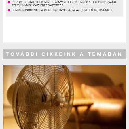
CITROM: SOKKAL TÖBB, MINT EGY NYÁRI HŰSÍTŐ, ENNEK A LÉTFONTOSSÁGÚ
SZERVÜNKNEK IGAZI ENERGIAFORRÁS
NEM IS GONDOLNÁD: A RIBIZLI ÍGY TÁMOGATJA AZ EGYIK FŐ SZERVÜNKET
TOVÁBBI CIKKEINK A TÉMÁBAN