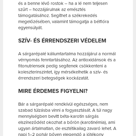
és a benne lévő rostok – ha a lé nem teljesen
szűrt – hozzájárulnak az emésztés
támogatásához. Segíthet a székrekedés
megelőzésében, valamint támogatja a bélflóra
egyensúlyát.
SZÍV- ÉS ÉRRENDSZERI VÉDELEM
A sárgarépalé káliumtartalma hozzájárul a normál
vérnyomás fenntartásához. Az antioxidánsok és a
fitonutriensek pedig segítenek csökkenteni a
koleszterinszintet, így mérsékelhetik a szív- és
érrendszeri betegségek kockázatát.
MIRE ÉRDEMES FIGYELNI?
Bár a sárgarépalé rendkívül egészséges, nem
szabad túlzásba vinni a fogyasztását. A túl nagy
mennyiségben bevitt béta-karotin sárgás
elszíneződést okozhat a bőrön (karotinémia), ami
ugyan ártalmatlan, de esztétikailag zavaró lehet. A
napi 1–2 pohár bőven elegendő a jótékony