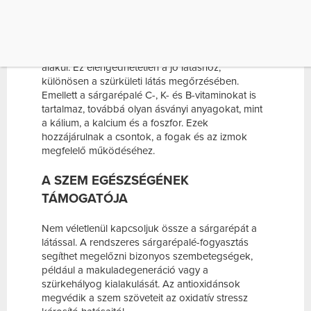
ÁSVÁNYI ANYAGOKBAN
A sárgarépa legfőbb értéke a benne található
béta-karotin
, amely a szervezetben
A-vitaminná
alakul. Ez elengedhetetlen a jó látáshoz,
különösen a szürkületi látás megőrzésében.
Emellett a sárgarépalé C-, K- és B-vitaminokat is
tartalmaz, továbbá olyan ásványi anyagokat, mint
a kálium, a kalcium és a foszfor. Ezek
hozzájárulnak a csontok, a fogak és az izmok
megfelelő működéséhez.
A SZEM EGÉSZSÉGÉNEK
TÁMOGATÓJA
Nem véletlenül kapcsoljuk össze a sárgarépát a
látással. A rendszeres sárgarépalé-fogyasztás
segíthet megelőzni bizonyos szembetegségek,
például a makuladegeneráció vagy a
szürkehályog kialakulását. Az antioxidánsok
megvédik a szem szöveteit az oxidatív stressz