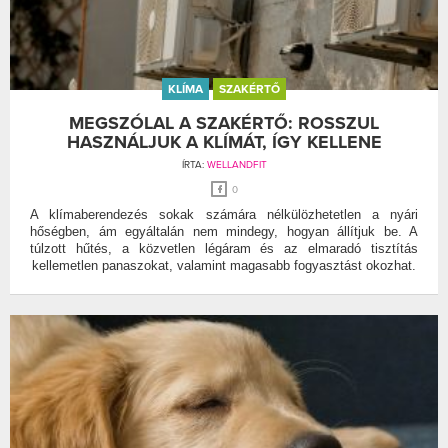
KLÍMA
SZAKÉRTŐ
MEGSZÓLAL A SZAKÉRTŐ: ROSSZUL
HASZNÁLJUK A KLÍMÁT, ÍGY KELLENE
ÍRTA:
WELLANDFIT
0
A klímaberendezés sokak számára nélkülözhetetlen a nyári
hőségben, ám egyáltalán nem mindegy, hogyan állítjuk be. A
túlzott hűtés, a közvetlen légáram és az elmaradó tisztítás
kellemetlen panaszokat, valamint magasabb fogyasztást okozhat.