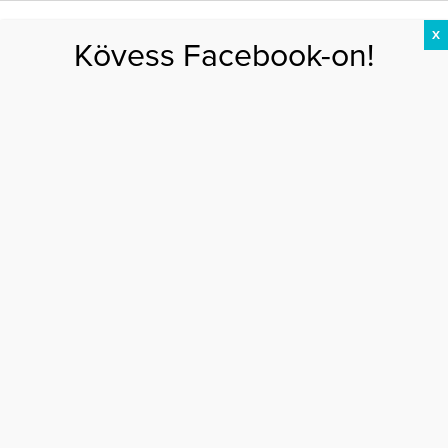
X
Kövess Facebook-on!
DIÉTA
FOGYÁS
EDZÉS
ZSÍRÉGETÉS
KEREKFENÉK
HASIZOM
FEHÉRJE
Főoldal
>
EGÉSZSÉG
>
Egészség egy pohárban: a sárgarépalé előnyei
EGÉSZSÉG EGY POHÁRBAN: A