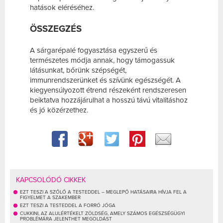
hatások eléréséhez.
ÖSSZEGZÉS
A sárgarépalé fogyasztása egyszerű és
természetes módja annak, hogy támogassuk
látásunkat, bőrünk szépségét,
immunrendszerünket és szívünk egészségét. A
kiegyensúlyozott étrend részeként rendszeresen
beiktatva hozzájárulhat a hosszú távú vitalitáshoz
és jó közérzethez.
KAPCSOLÓDÓ CIKKEK
EZT TESZI A SZŐLŐ A TESTEDDEL – MEGLEPŐ HATÁSAIRA HÍVJA FEL A
FIGYELMET A SZAKEMBER
EZT TESZI A TESTEDDEL A FORRÓ JÓGA
CUKKINI, AZ ALULÉRTÉKELT ZÖLDSÉG, AMELY SZÁMOS EGÉSZSÉGÜGYI
PROBLÉMÁRA JELENTHET MEGOLDÁST