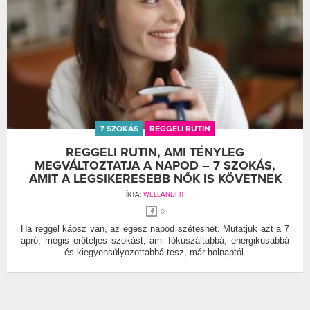
7 SZOKÁS
REGGELI RUTIN
REGGELI RUTIN, AMI TÉNYLEG
MEGVÁLTOZTATJA A NAPOD – 7 SZOKÁS,
AMIT A LEGSIKERESEBB NŐK IS KÖVETNEK
ÍRTA:
WELLANDFIT
0
Ha reggel káosz van, az egész napod széteshet. Mutatjuk azt a 7
apró, mégis erőteljes szokást, ami fókuszáltabbá, energikusabbá
és kiegyensúlyozottabbá tesz, már holnaptól.