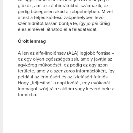
glükóz, ami a szénhidrátokból származik, ez
pedig bőségesen akad a zabpehelyben. Mivel
a test a teljes kiőrlésű zabpehelyben lévő
szénhidrátot lassan bontja le, így jó pár óráig
éles elmével láthatod el a feladataidat.
Őrölt lenmag
A len az alfa-linolénsav (ALA) legjobb forrása –
ez egy olyan egészséges zsír, amely javítja az
agykéreg működését, ez pedig az agy azon
területe, amely a szenzoros információkért, így
például az érintésért és az ízlelésért felelős.
Hogy „teljesítsd” a napi kvótát, egy evőkanál
lenmagot szórj rá a salátára vagy keverd bele a
turmixba.