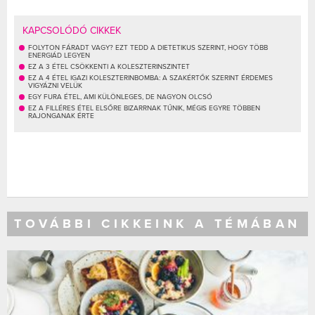
KAPCSOLÓDÓ CIKKEK
FOLYTON FÁRADT VAGY? EZT TEDD A DIETETIKUS SZERINT, HOGY TÖBB
ENERGIÁD LEGYEN
EZ A 3 ÉTEL CSÖKKENTI A KOLESZTERINSZINTET
EZ A 4 ÉTEL IGAZI KOLESZTERINBOMBA: A SZAKÉRTŐK SZERINT ÉRDEMES
VIGYÁZNI VELÜK
EGY FURA ÉTEL, AMI KÜLÖNLEGES, DE NAGYON OLCSÓ
EZ A FILLÉRES ÉTEL ELSŐRE BIZARRNAK TŰNIK, MÉGIS EGYRE TÖBBEN
RAJONGANAK ÉRTE
TOVÁBBI CIKKEINK A TÉMÁBAN