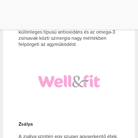
Dió
Ha úgy érzed, hogy szívesen nassolnál valamit,
akkor az legyen egy marék dió. A dióban lévő
különleges típusú antioxidáns és az omega-3
zsírsavak közti szinergia nagy mértékben
felpörgeti az agyműködést.
Zsálya
A zsálya szintén egy szuper agyserkentő étek.