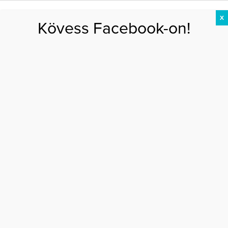
X
Kövess Facebook-on!
DIÉTA
FOGYÁS
EDZÉS
ZSÍRÉGETÉS
KEREKFENÉK
HASIZOM
FEHÉRJE
Főoldal
>
DIÉTA
>
Ez a 9 legjobb étel az agynak
EZ A 9 LEGJOBB ÉTEL AZ AGYNAK