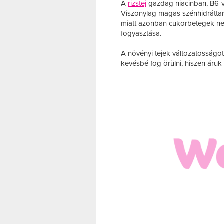
A
rizstej
gazdag niacinban, B6-
Viszonylag magas szénhidráttar
miatt azonban cukorbetegek nem
fogyasztása.
A növényi tejek változatosságo
kevésbé fog örülni, hiszen áruk