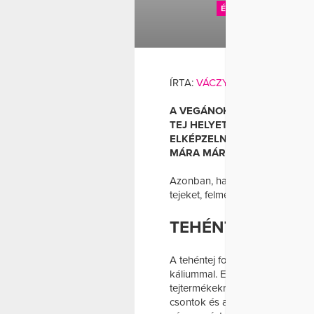
ÉTKEZÉS
FEHÉRJE
NÖVÉNYI TEJ
RIZS
ÍRTA:
VÁCZY ANIKÓ
A VEGÁNOKTÓL A „HOGY LEH
TEJ HELYETT?” AZ EGYIK L
ELKÉPZELNI, HOGYAN LEHET
MÁRA MÁR SOKAN DIVATBÓL
Azonban, ha nem elvi okokból va
tejeket, felmerül a kérdés, hog
TEHÉNTEJ
A tehéntej fogyasztása egészség
káliummal. Ez természetesen ne
tejtermékekre is, mint a joghurt
csontok és a fogak egészségét.