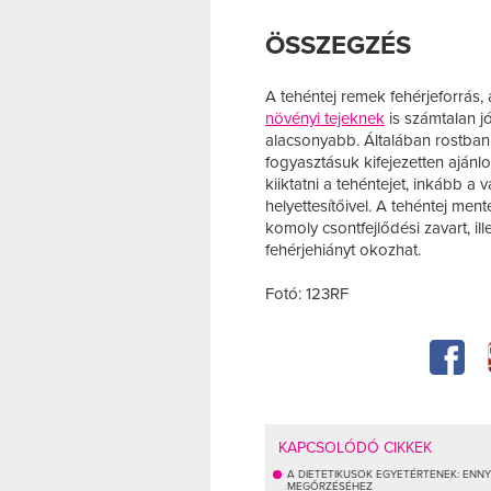
ÖSSZEGZÉS
A tehéntej remek fehérjeforrás,
növényi tejeknek
is számtalan j
alacsonyabb. Általában rostba
fogyasztásuk kifejezetten aján
kiiktatni a tehéntejet, inkább a
helyettesítőivel. A tehéntej men
komoly csontfejlődési zavart, ill
fehérjehiányt okozhat.
Fotó: 123RF
KAPCSOLÓDÓ CIKKEK
A DIETETIKUSOK EGYETÉRTENEK: ENNY
MEGŐRZÉSÉHEZ