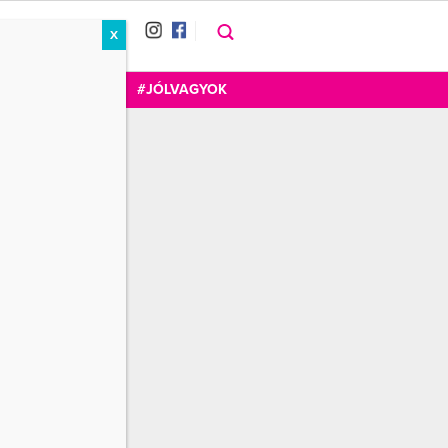
X
RÁT
CUKOR
FOGADOM
#JÓLVAGYOK