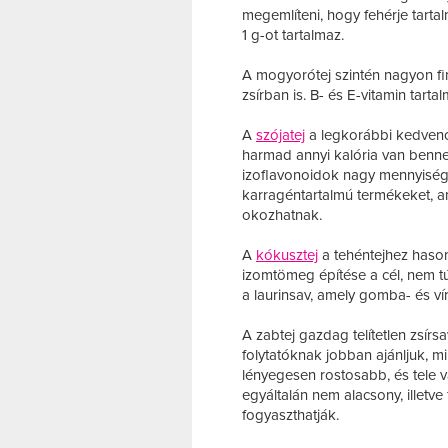
megemlíteni, hogy fehérje tarta
1 g-ot tartalmaz.
A mogyorótej szintén nagyon f
zsírban is. B- és E-vitamin tart
A
szójatej
a legkorábbi kedvenc, 
harmad annyi kalória van benne,
izoflavonoidok nagy mennyiség
karragéntartalmú termékeket, 
okozhatnak.
A
kókusztej
a tehéntejhez hason
izomtömeg építése a cél, nem t
a laurinsav, amely gomba- és ví
A zabtej gazdag telítetlen zsír
folytatóknak jobban ajánljuk, mi
lényegesen rostosabb, és tele 
egyáltalán nem alacsony, illet
fogyaszthatják.