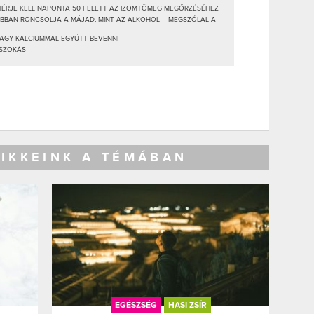
FEHÉRJE KELL NAPONTA 50 FELETT AZ IZOMTÖMEG MEGŐRZÉSÉHEZ
BBAN RONCSOLJA A MÁJAD, MINT AZ ALKOHOL – MEGSZÓLAL A
VAGY KALCIUMMAL EGYÜTT BEVENNI
 SZOKÁS
CIKKEINK A TÉMÁBAN
EGÉSZSÉG
HASI ZSÍR