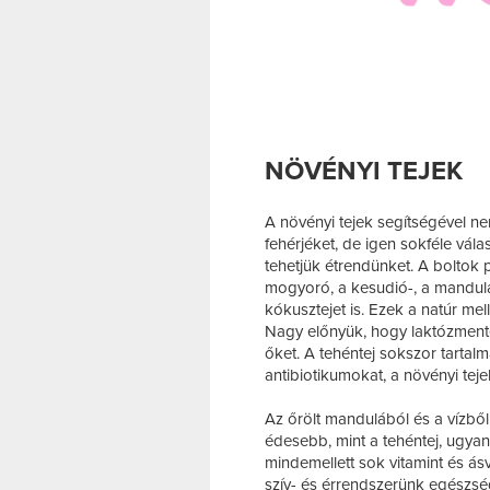
NÖVÉNYI TEJEK
A növényi tejek segítségével nem
fehérjéket, de igen sokféle vála
tehetjük étrendünket. A boltok 
mogyoró, a kesudió-, a mandula-
kókusztejet is. Ezek a natúr mel
Nagy előnyük, hogy laktózmente
őket. A tehéntej sokszor tartal
antibiotikumokat, a növényi teje
Az őrölt mandulából és a vízből
édesebb, mint a tehéntej, ugyan
mindemellett sok vitamint és ás
szív- és érrendszerünk egészség