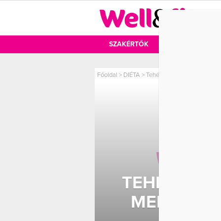
DIÉTA
SZAKÉRTŐK
DIÉTA
MOZ
Főoldal
>
DIÉTA
>
Tehéntej vagy növényi tej?
TEHÉNTEJ 
MELYIK A