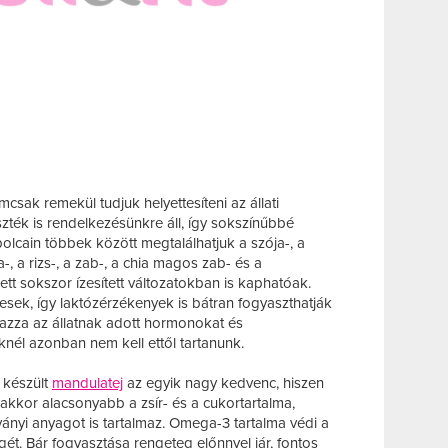
csak remekül tudjuk helyettesíteni az állati
szték is rendelkezésünkre áll, így sokszínűbbé
polcain többek között megtalálhatjuk a szója-, a
, a rizs-, a zab-, a chia magos zab- és a
lett sokszor ízesített változatokban is kaphatóak.
sek, így laktózérzékenyek is bátran fogyaszthatják
mazza az állatnak adott hormonokat és
knél azonban nem kell ettől tartanunk.
 készült
mandulatej
az egyik nagy kedvenc, hiszen
akkor alacsonyabb a zsír- és a cukortartalma,
ványi anyagot is tartalmaz. Omega-3 tartalma védi a
ét. Bár fogyasztása rengeteg előnnyel jár, fontos