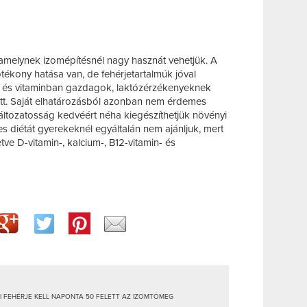
 amelynek izomépítésnél nagy hasznát vehetjük. A
ótékony hatása van, de fehérjetartalmúk jóval
n és vitaminban gazdagok, laktózérzékenyeknek
lott. Saját elhatározásból azonban nem érdemes
 változatosság kedvéért néha kiegészíthetjük növényi
tes diétát gyerekeknél egyáltalán nem ajánljuk, mert
etve D-vitamin-, kalcium-, B12-vitamin- és
I FEHÉRJE KELL NAPONTA 50 FELETT AZ IZOMTÖMEG