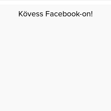
FOGYÁS
EDZÉS
ZSÍRÉGETÉS
KEREKFENÉK
HASIZOM
FEHÉRJE
SZÉNHID
Kövess Facebook-on!
GÁS
EGÉSZSÉG
ÉTRENDEK
SZÉPSÉG
AKTUÁLIS
 Melyik az egészségesebb?
VAGY NÖVÉNYI TEJ?
Z EGÉSZSÉGESEBB?