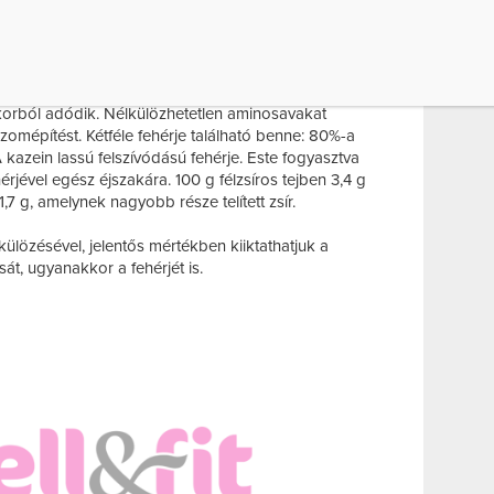
nyei szerint a tehéntej rendszeres fogyasztása
. A benne található B-vitaminok és ásványi anyagok
 kapnak kiemelt szerepet.
ehérjéből és vízből áll. Szénhidráttartalma
ukorból adódik. Nélkülözhetetlen aminosavakat
izomépítést. Kétféle fehérje található benne: 80%-a
 kazein lassú felszívódású fehérje. Este fogyasztva
hérjével egész éjszakára. 100 g félzsíros tejben 3,4 g
 1,7 g, amelynek nagyobb része telített zsír.
ülözésével, jelentős mértékben kiiktathatjuk a
ását, ugyanakkor a fehérjét is.