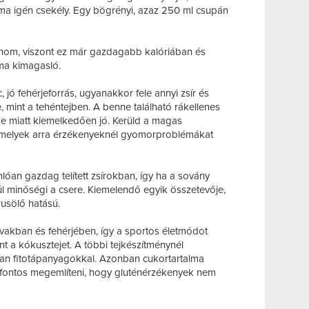
lma igén csekély. Egy bögrényi, azaz 250 ml csupán
inom, viszont ez már gazdagabb kalóriában és
alma kimagasló.
jó fehérjeforrás, ugyanakkor fele annyi zsír és
 mint a tehéntejben. A benne található rákellenes
e miatt kiemelkedően jó. Kerüld a magas
amelyek arra érzékenyeknél gyomorproblémákat
lóan gazdag telített zsírokban, így ha a sovány
úl minőségi a csere. Kiemelendő egyik összetevője,
rusölő hatású.
savakban és fehérjében, így a sportos életmódot
nt a kókusztejet. A többi tejkészítménynél
van fitotápanyagokkal. Azonban cukortartalma
ve fontos megemlíteni, hogy gluténérzékenyek nem