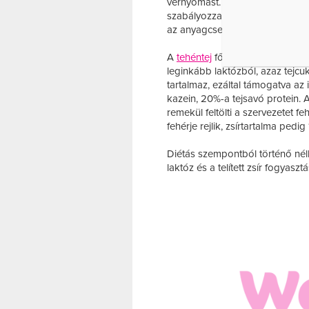
vérnyomást. A kutatások eredmé
szabályozza a vércukor szintjét
az anyagcsere szabályozásában
A
tehéntej
főleg szénhidrátból, f
leginkább laktózból, azaz tejc
tartalmaz, ezáltal támogatva az 
kazein, 20%-a tejsavó protein. A
remekül feltölti a szervezetet fe
fehérje rejlik, zsírtartalma pedig
Diétás szempontból történő nélk
laktóz és a telített zsír fogyaszt