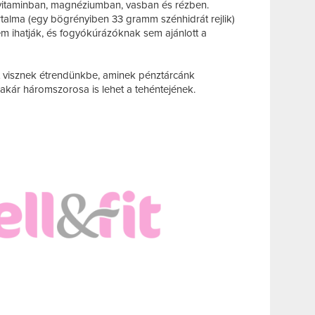
vitaminban, magnéziumban, vasban és rézben.
talma (egy bögrényiben 33 gramm szénhidrát rejlik)
 ihatják, és fogyókúrázóknak sem ajánlott a
t visznek étrendünkbe, aminek pénztárcánk
 akár háromszorosa is lehet a tehéntejének.