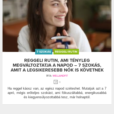
7 SZOKÁS
REGGELI RUTIN
REGGELI RUTIN, AMI TÉNYLEG
MEGVÁLTOZTATJA A NAPOD – 7 SZOKÁS,
AMIT A LEGSIKERESEBB NŐK IS KÖVETNEK
ÍRTA:
WELLANDFIT
0
Ha reggel káosz van, az egész napod széteshet. Mutatjuk azt a 7
apró, mégis erőteljes szokást, ami fókuszáltabbá, energikusabbá
és kiegyensúlyozottabbá tesz, már holnaptól.