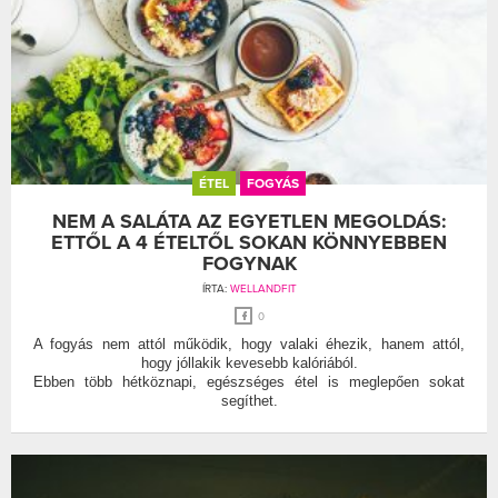
ÉTEL
FOGYÁS
NEM A SALÁTA AZ EGYETLEN MEGOLDÁS:
ETTŐL A 4 ÉTELTŐL SOKAN KÖNNYEBBEN
FOGYNAK
ÍRTA:
WELLANDFIT
0
A fogyás nem attól működik, hogy valaki éhezik, hanem attól,
hogy jóllakik kevesebb kalóriából.
Ebben több hétköznapi, egészséges étel is meglepően sokat
segíthet.