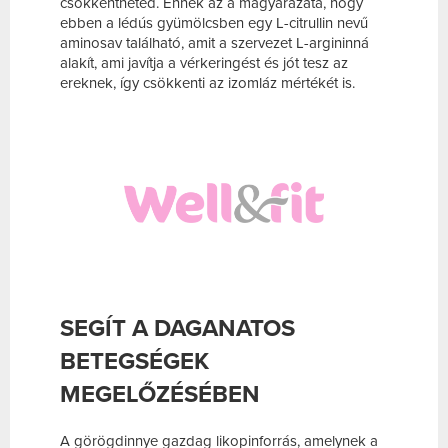
csökkentheted. Ennek az a magyarázata, hogy
ebben a lédús gyümölcsben egy L-citrullin nevű
aminosav található, amit a szervezet L-argininná
alakít, ami javítja a vérkeringést és jót tesz az
ereknek, így csökkenti az izomláz mértékét is.
SEGÍT A DAGANATOS
BETEGSÉGEK
MEGELŐZÉSÉBEN
A görögdinnye gazdag likopinforrás, amelynek a