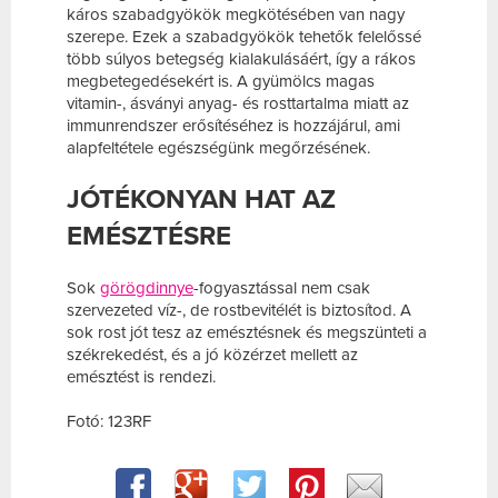
káros szabadgyökök megkötésében van nagy
szerepe. Ezek a szabadgyökök tehetők felelőssé
több súlyos betegség kialakulásáért, így a rákos
megbetegedésekért is. A gyümölcs magas
vitamin-, ásványi anyag- és rosttartalma miatt az
immunrendszer erősítéséhez is hozzájárul, ami
alapfeltétele egészségünk megőrzésének.
JÓTÉKONYAN HAT AZ
EMÉSZTÉSRE
Sok
görögdinnye
-fogyasztással nem csak
szervezeted víz-, de rostbevitélét is biztosítod. A
sok rost jót tesz az emésztésnek és megszünteti a
székrekedést, és a jó közérzet mellett az
emésztést is rendezi.
Fotó: 123RF