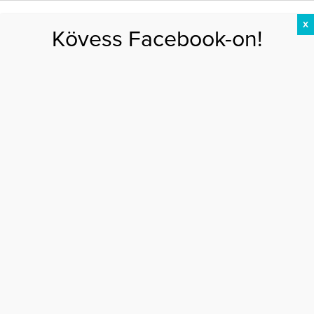
X
Kövess Facebook-on!
DIÉTA
FOGYÁS
EDZÉS
ZSÍRÉGETÉS
KEREKFENÉK
HASIZOM
FEHÉRJE
Főoldal
>
DIÉTA
>
Tisztít, méregtelenít, telít: egyél sok görögdinnyét
TISZTÍT, MÉREGTELENÍT, TELÍT: EGYÉL SOK