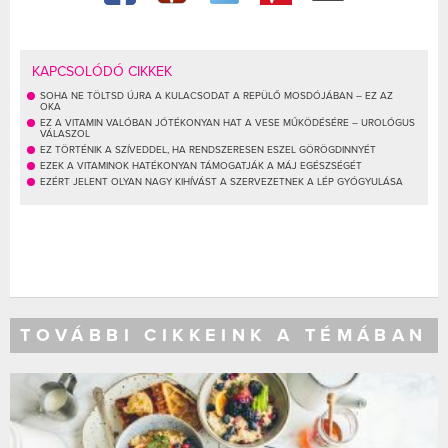
KAPCSOLÓDÓ CIKKEK
SOHA NE TÖLTSD ÚJRA A KULACSODAT A REPÜLŐ MOSDÓJÁBAN – EZ AZ
OKA
EZ A VITAMIN VALÓBAN JÓTÉKONYAN HAT A VESE MŰKÖDÉSÉRE – UROLÓGUS
VÁLASZOL
EZ TÖRTÉNIK A SZÍVEDDEL, HA RENDSZERESEN ESZEL GÖRÖGDINNYÉT
EZEK A VITAMINOK HATÉKONYAN TÁMOGATJÁK A MÁJ EGÉSZSÉGÉT
EZÉRT JELENT OLYAN NAGY KIHÍVÁST A SZERVEZETNEK A LÉP GYÓGYULÁSA
TOVÁBBI CIKKEINK A TÉMÁBAN