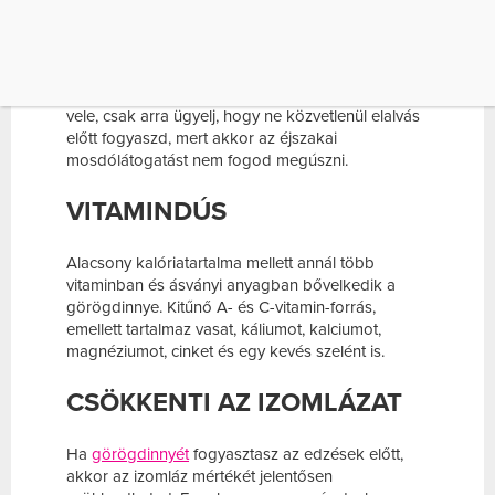
A
görögdinnye
több, mint 90 százaléka víz, ezért
remekül telít, mégsincs benne túl sok kalória – 100
grammja 30 kalóriát tartalmaz. Tökéletes tízóraira
vagy uzsonnára, de akár a vacsorát is kiválthatod
vele, csak arra ügyelj, hogy ne közvetlenül elalvás
előtt fogyaszd, mert akkor az éjszakai
mosdólátogatást nem fogod megúszni.
VITAMINDÚS
Alacsony kalóriatartalma mellett annál több
vitaminban és ásványi anyagban bővelkedik a
görögdinnye. Kitűnő A- és C-vitamin-forrás,
emellett tartalmaz vasat, káliumot, kalciumot,
magnéziumot, cinket és egy kevés szelént is.
CSÖKKENTI AZ IZOMLÁZAT
Ha
görögdinnyét
fogyasztasz az edzések előtt,
akkor az izomláz mértékét jelentősen