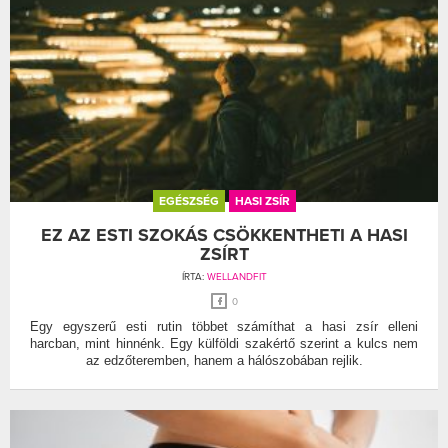
EGÉSZSÉG
HASI ZSÍR
EZ AZ ESTI SZOKÁS CSÖKKENTHETI A HASI
ZSÍRT
ÍRTA:
WELLANDFIT
0
Egy egyszerű esti rutin többet számíthat a hasi zsír elleni
harcban, mint hinnénk. Egy külföldi szakértő szerint a kulcs nem
az edzőteremben, hanem a hálószobában rejlik.