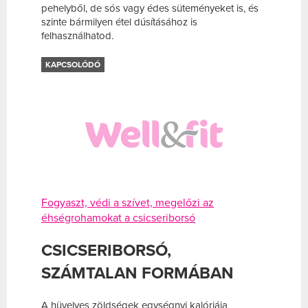
pehelyből, de sós vagy édes süteményeket is, és
szinte bármilyen étel dúsításához is
felhasználhatod.
KAPCSOLÓDÓ
Fogyaszt, védi a szívet, megelőzi az
éhségrohamokat a csicseriborsó
CSICSERIBORSÓ,
SZÁMTALAN FORMÁBAN
A hüvelyes zöldségek egységnyi kalóriája