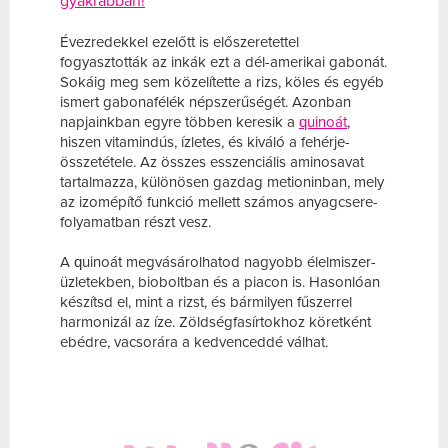
gyakrabban!
Évezredekkel ezelőtt is előszeretettel
fogyasztották az inkák ezt a dél-amerikai gabonát.
Sokáig meg sem közelítette a rizs, köles és egyéb
ismert gabonafélék népszerűségét. Azonban
napjainkban egyre többen keresik a
quinoát
,
hiszen vitamindús, ízletes, és kiváló a fehérje-
összetétele. Az összes esszenciális aminosavat
tartalmazza, különösen gazdag metioninban, mely
az izomépítő funkció mellett számos anyagcsere-
folyamatban részt vesz.
A quinoát megvásárolhatod nagyobb élelmiszer-
üzletekben, bioboltban és a piacon is. Hasonlóan
készítsd el, mint a rizst, és bármilyen fűszerrel
harmonizál az íze. Zöldségfasírtokhoz köretként
ebédre, vacsorára a kedvenceddé válhat.