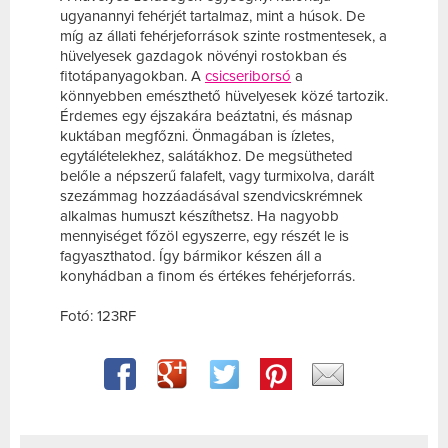
ugyanannyi fehérjét tartalmaz, mint a húsok. De
míg az állati fehérjeforrások szinte rostmentesek, a
hüvelyesek gazdagok növényi rostokban és
fitotápanyagokban. A
csicseriborsó
a
könnyebben emészthető hüvelyesek közé tartozik.
Érdemes egy éjszakára beáztatni, és másnap
kuktában megfőzni. Önmagában is ízletes,
egytálételekhez, salátákhoz. De megsütheted
belőle a népszerű falafelt, vagy turmixolva, darált
szezámmag hozzáadásával szendvicskrémnek
alkalmas humuszt készíthetsz. Ha nagyobb
mennyiséget főzöl egyszerre, egy részét le is
fagyaszthatod. Így bármikor készen áll a
konyhádban a finom és értékes fehérjeforrás.
Fotó: 123RF