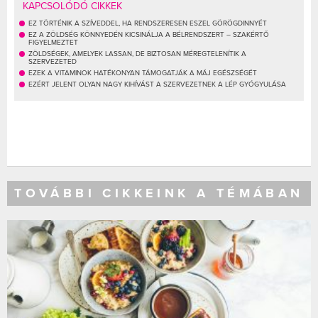
KAPCSOLÓDÓ CIKKEK
EZ TÖRTÉNIK A SZÍVEDDEL, HA RENDSZERESEN ESZEL GÖRÖGDINNYÉT
EZ A ZÖLDSÉG KÖNNYEDÉN KICSINÁLJA A BÉLRENDSZERT – SZAKÉRTŐ
FIGYELMEZTET
ZÖLDSÉGEK, AMELYEK LASSAN, DE BIZTOSAN MÉREGTELENÍTIK A
SZERVEZETED
EZEK A VITAMINOK HATÉKONYAN TÁMOGATJÁK A MÁJ EGÉSZSÉGÉT
EZÉRT JELENT OLYAN NAGY KIHÍVÁST A SZERVEZETNEK A LÉP GYÓGYULÁSA
TOVÁBBI CIKKEINK A TÉMÁBAN