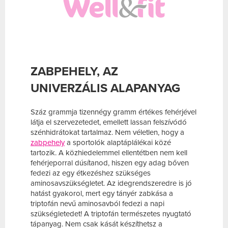
ZABPEHELY, AZ
UNIVERZÁLIS ALAPANYAG
Száz grammja tizennégy gramm értékes fehérjével
látja el szervezetedet, emellett lassan felszívódó
szénhidrátokat tartalmaz. Nem véletlen, hogy a
zabpehely
a sportolók alaptáplálékai közé
tartozik. A közhiedelemmel ellentétben nem kell
fehérjeporral dúsítanod, hiszen egy adag bőven
fedezi az egy étkezéshez szükséges
aminosavszükségletet. Az idegrendszeredre is jó
hatást gyakorol, mert egy tányér zabkása a
triptofán nevű aminosavból fedezi a napi
szükségletedet! A triptofán természetes nyugtató
tápanyag. Nem csak kását készíthetsz a