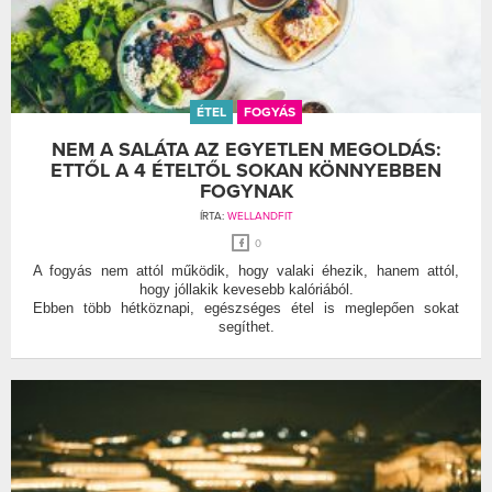
ÉTEL
FOGYÁS
NEM A SALÁTA AZ EGYETLEN MEGOLDÁS:
ETTŐL A 4 ÉTELTŐL SOKAN KÖNNYEBBEN
FOGYNAK
ÍRTA:
WELLANDFIT
0
A fogyás nem attól működik, hogy valaki éhezik, hanem attól,
hogy jóllakik kevesebb kalóriából.
Ebben több hétköznapi, egészséges étel is meglepően sokat
segíthet.