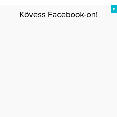
X
Kövess Facebook-on!
DIÉTA
FOGYÁS
EDZÉS
ZSÍRÉGETÉS
KEREKFENÉK
HASIZOM
FEHÉRJE
Főoldal
>
DIÉTA
>
3 értékes növényi fehérjeforrás, amit érdemes enni
3 ÉRTÉKES NÖVÉNYI FEHÉRJEFORRÁS,