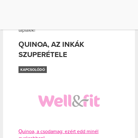
gabonafélék, hüvelyes zöldségek és olajos
magok minden korosztály számára, még a
sportolóknak is elegendő építőanyagot nyújtanak.
Köztük is kiemelkedően értékes ez a három
táplálék!
QUINOA, AZ INKÁK
SZUPERÉTELE
KAPCSOLÓDÓ
Quinoa, a csodamag: ezért edd minél