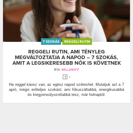
7 SZOKÁS
REGGELI RUTIN
REGGELI RUTIN, AMI TÉNYLEG
MEGVÁLTOZTATJA A NAPOD – 7 SZOKÁS,
AMIT A LEGSIKERESEBB NŐK IS KÖVETNEK
ÍRTA:
WELLANDFIT
0
Ha reggel káosz van, az egész napod széteshet. Mutatjuk azt a 7
apró, mégis erőteljes szokást, ami fókuszáltabbá, energikusabbá
és kiegyensúlyozottabbá tesz, már holnaptól.