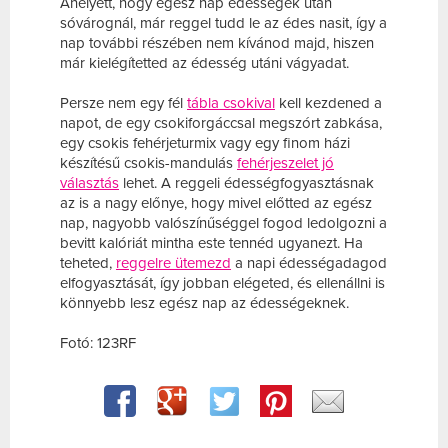
Ahelyett, hogy egész nap édességek után
sóvárognál, már reggel tudd le az édes nasit, így a
nap további részében nem kívánod majd, hiszen
már kielégítetted az édesség utáni vágyadat.
Persze nem egy fél
tábla csokival
kell kezdened a
napot, de egy csokiforgáccsal megszórt zabkása,
egy csokis fehérjeturmix vagy egy finom házi
készítésű csokis-mandulás
fehérjeszelet jó
választás
lehet. A reggeli édességfogyasztásnak
az is a nagy előnye, hogy mivel előtted az egész
nap, nagyobb valószínűséggel fogod ledolgozni a
bevitt kalóriát mintha este tennéd ugyanezt. Ha
teheted,
reggelre ütemezd
a napi édességadagod
elfogyasztását, így jobban elégeted, és ellenállni is
könnyebb lesz egész nap az édességeknek.
Fotó: 123RF