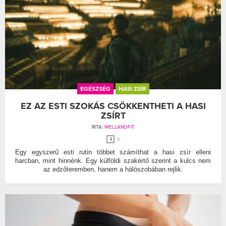
EGÉSZSÉG
HASI ZSÍR
EZ AZ ESTI SZOKÁS CSÖKKENTHETI A HASI
ZSÍRT
ÍRTA:
WELLANDFIT
0
Egy egyszerű esti rutin többet számíthat a hasi zsír elleni
harcban, mint hinnénk. Egy külföldi szakértő szerint a kulcs nem
az edzőteremben, hanem a hálószobában rejlik.