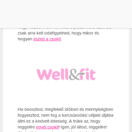
elefántra. A csokival is így van. Annál nehezebb
lesz csoki nélkül élni, minél erősebben próbálod
megvonni magadtól. Ám vagy egy remek
megoldás: fogyaszthatod kedvencedet úgy is,
hogy közben nem növeled a plusz kilóid számát,
csak arra kell odafigyelned, hogy mikor és
hogyan
eszed a csokit
.
Ha beosztod, megfelelő időben és mennyiségben
fogyasztod, nem fog a karcsúsodási céljaid útjába
állni ez a kedvelt édesség. A trükk az, hogy
reggelire
egyél csokit
! Igen, jól látod, reggelire!