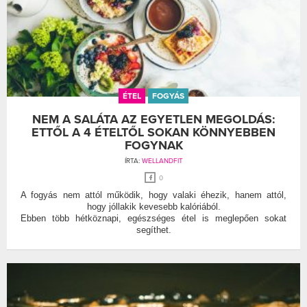
ÉTEL
FOGYÁS
NEM A SALÁTA AZ EGYETLEN MEGOLDÁS:
ETTŐL A 4 ÉTELTŐL SOKAN KÖNNYEBBEN
FOGYNAK
ÍRTA:
WELLANDFIT
0
A fogyás nem attól működik, hogy valaki éhezik, hanem attól,
hogy jóllakik kevesebb kalóriából.
Ebben több hétköznapi, egészséges étel is meglepően sokat
segíthet.