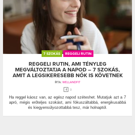
7 SZOKÁS
REGGELI RUTIN
REGGELI RUTIN, AMI TÉNYLEG
MEGVÁLTOZTATJA A NAPOD – 7 SZOKÁS,
AMIT A LEGSIKERESEBB NŐK IS KÖVETNEK
ÍRTA:
WELLANDFIT
0
Ha reggel káosz van, az egész napod széteshet. Mutatjuk azt a 7
apró, mégis erőteljes szokást, ami fókuszáltabbá, energikusabbá
és kiegyensúlyozottabbá tesz, már holnaptól.