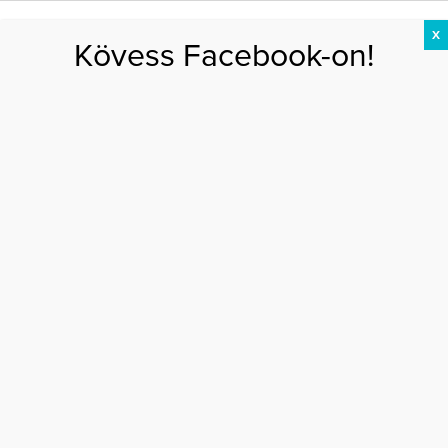
X
Kövess Facebook-on!
DIÉTA
FOGYÁS
EDZÉS
ZSÍRÉGETÉS
KEREKFENÉK
HASIZOM
FEHÉRJE
Főoldal
>
DIÉTA
>
Reggelizz csokoládét, hogy fogyhass!
REGGELIZZ CSOKOLÁDÉT, HOGY