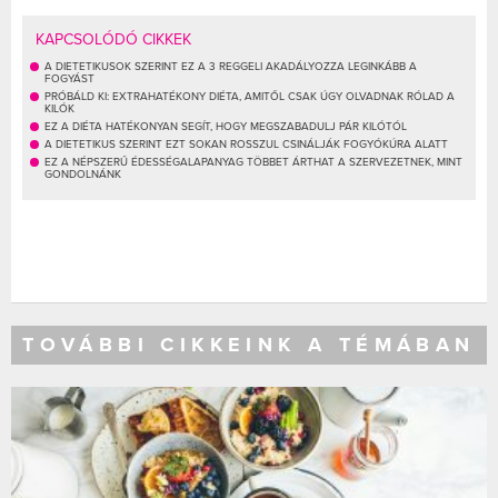
KAPCSOLÓDÓ CIKKEK
A DIETETIKUSOK SZERINT EZ A 3 REGGELI AKADÁLYOZZA LEGINKÁBB A
FOGYÁST
PRÓBÁLD KI: EXTRAHATÉKONY DIÉTA, AMITŐL CSAK ÚGY OLVADNAK RÓLAD A
KILÓK
EZ A DIÉTA HATÉKONYAN SEGÍT, HOGY MEGSZABADULJ PÁR KILÓTÓL
A DIETETIKUS SZERINT EZT SOKAN ROSSZUL CSINÁLJÁK FOGYÓKÚRA ALATT
EZ A NÉPSZERŰ ÉDESSÉGALAPANYAG TÖBBET ÁRTHAT A SZERVEZETNEK, MINT
GONDOLNÁNK
TOVÁBBI CIKKEINK A TÉMÁBAN