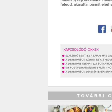
feledd: akarattal bármit elérh
KAPCSOLÓDÓ CIKKEK
SZAKÉRTŐ SEGÍT: EZ A LAPOS HAS VAL
A DIETETIKUSOK SZERINT EZ A 3 REG
A DIETETIKUS SZERINT EZT SOKAN R
ÍGY FOGYJ GARANTÁLTAN 5 KILÓT 1 HÓ
A DIETETIKUSOK EGYETÉRTENEK: ENNY
TOVÁBBI 