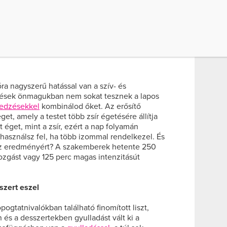
za idején, a hormonváltozás kifejezetten
 Az ösztrogén és a progeszteron
hormonok
, a tesztoszteroné is, csak kisebb mértékben.
zabad feladni a harcot, hidd el, egészséges
hasad.
óra nagyszerű hatással van a szív- és
dzések önmagukban nem sokat tesznek a lapos
 edzésekkel
kombinálod őket. Az erősítő
t, amely a testet több zsír égetésére állítja
t éget, mint a zsír, ezért a nap folyamán
használsz fel, ha több izommal rendelkezel. És
az eredményért? A szakemberek hetente 250
ozgást vagy 125 perc magas intenzitásút
iszert eszel
ogtatnivalókban található finomított liszt,
 és a desszertekben gyulladást vált ki a