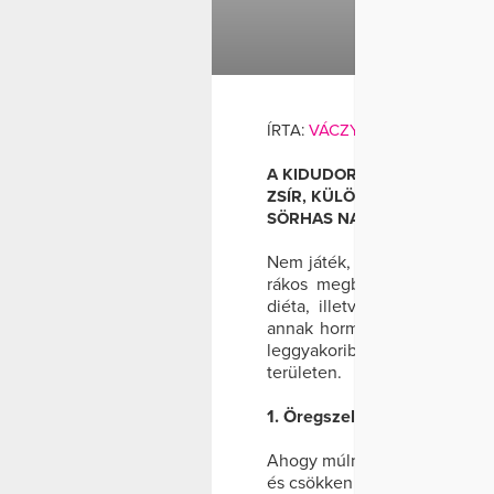
HASA
FOGYÁ
ÍRTA:
VÁCZY ANIKÓ
A KIDUDORODÓ HAS TÖBB, 
ZSÍR, KÜLÖNÖSEN A ZSIGERI
SÖRHAS NAGYSÁGÚRA IS FE
Nem játék, hiszen szívbeteg
rákos megbetegedésekhez is 
diéta, illetve a rendszere
annak hormonális, korral jár
leggyakoribb 11 okot, ami n
területen.
1. Öregszel
Ahogy múlnak az évek, a test
és csökken a szervezet kalór