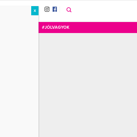
X
RÁT
CUKOR
FOGADOM
#JÓLVAGYOK
Wellness+Cafe