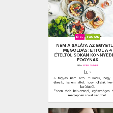
ÉTEL
FOGYÁS
NEM A SALÁTA AZ EGYET
MEGOLDÁS: ETTŐL A 4
ÉTELTŐL SOKAN KÖNNYEB
FOGYNAK
ÍRTA:
WELLANDFIT
0
A fogyás nem attól működik, hogy v
éhezik, hanem attól, hogy jóllakik ke
kalóriából.
Ebben több hétköznapi, egészséges é
meglepően sokat segíthet.