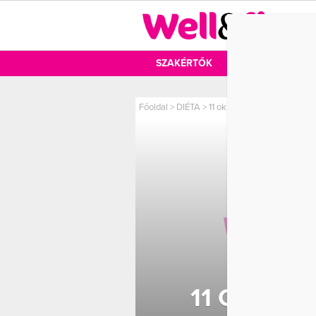
DIÉTA
SZAKÉRTŐK
DIÉTA
MOZ
Főoldal
>
DIÉTA
>
11 ok, amiért nem tudsz a h
11 OK, AM