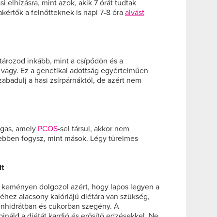
i elhízásra, mint azok, akik 7 órát tudtak
akértők a felnőtteknek is napi 7-8 óra
alvást
tározod inkább, mint a csípődön és a
vagy. Ez a genetikai adottság egyértelműen
badulj a hasi zsírpárnáktól, de azért nem
agas, amely
PCOS
-sel társul, akkor nem
bben fogysz, mint mások. Légy türelmes
lt
 keményen dolgozol azért, hogy lapos legyen a
éhez alacsony kalóriájú diétára van szükség,
énhidrátban és cukorban szegény. A
áld a diétát kardió és erősítő edzésekkel. Ne