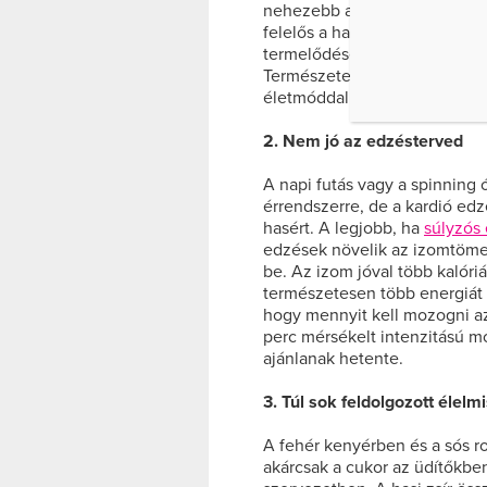
nehezebb a dolguk a menopau
felelős a hasi zsírpárnákért.
termelődése ilyenkor lelassul
Természetesen ilyenkor sem s
életmóddal laposabb lehet a 
2. Nem jó az edzésterved
A napi futás vagy a spinning 
érrendszerre, de a kardió e
hasért. A legjobb, ha
súlyzós
edzések növelik az izomtömege
be. Az izom jóval több kalóriá
természetesen több energiát 
hogy mennyit kell mozogni 
perc mérsékelt intenzitású m
ajánlanak hetente.
3. Túl sok feldolgozott élelm
A fehér kenyérben és a sós rop
akárcsak a cukor az üdítőkben