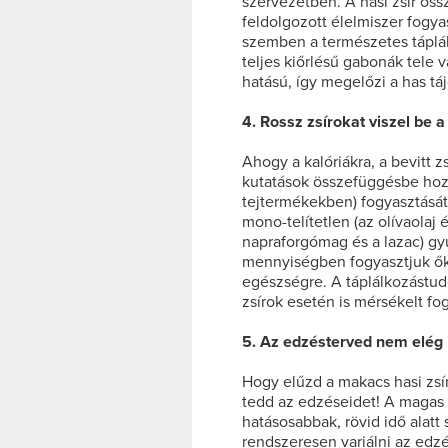
szervezetben. A hasi zsír ös
feldolgozott élelmiszer fogya
szemben a természetes táplál
teljes kiőrlésű gabonák tele 
hatású, így megelőzi a has táj
4. Rossz zsírokat viszel be 
Ahogy a kalóriákra, a bevitt 
kutatások összefüggésbe hoztá
tejtermékekben) fogyasztását 
mono-telítetlen (az olívaolaj 
napraforgómag és a lazac) gy
mennyiségben fogyasztjuk őke
egészségre. A táplálkozást
zsírok esetén is mérsékelt fo
5. Az edzésterved nem elég i
Hogy elűzd a makacs hasi zsír
tedd az edzéseidet! A magas
hatásosabbak, rövid idő alatt 
rendszeresen variálni az edzé