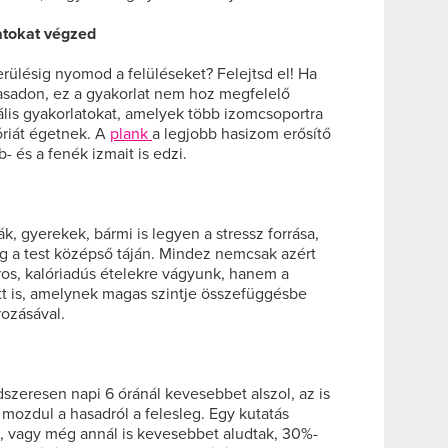
atokat végzed
erülésig nyomod a felüléseket? Felejtsd el! Ha
hasadon, ez a gyakorlat nem hoz megfelelő
is gyakorlatokat, amelyek több izomcsoportra
óriát égetnek. A
plank
a legjobb hasizom erősítő
áb- és a fenék izmait is edzi.
ák, gyerekek, bármi is legyen a stressz forrása,
g a test középső táján. Mindez nemcsak azért
íros, kalóriadús ételekre vágyunk, hanem a
att is, amelynek magas szintje összefüggésbe
rozásával.
szeresen napi 6 óránál kevesebbet alszol, az is
 mozdul a hasadról a felesleg. Egy kutatás
át, vagy még annál is kevesebbet aludtak, 30%-