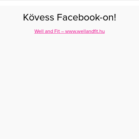
FOGYÁS
EDZÉS
ZSÍRÉGETÉS
KEREKFENÉK
HASIZOM
FEHÉRJE
SZÉNHID
Kövess Facebook-on!
GÁS
EGÉSZSÉG
ÉTRENDEK
SZÉPSÉG
AKTUÁLIS
Well and Fit – www.wellandfit.hu
asadról fogyni
IÉRT NEM TUDSZ A