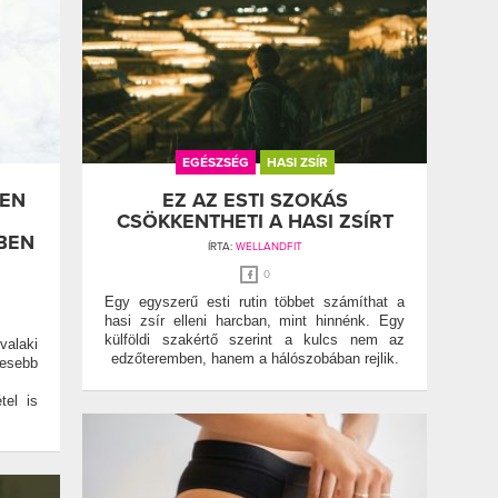
EGÉSZSÉG
HASI ZSÍR
LEN
EZ AZ ESTI SZOKÁS
CSÖKKENTHETI A HASI ZSÍRT
BEN
ÍRTA:
WELLANDFIT
0
Egy egyszerű esti rutin többet számíthat a
hasi zsír elleni harcban, mint hinnénk. Egy
külföldi szakértő szerint a kulcs nem az
alaki
edzőteremben, hanem a hálószobában rejlik.
vesebb
tel is