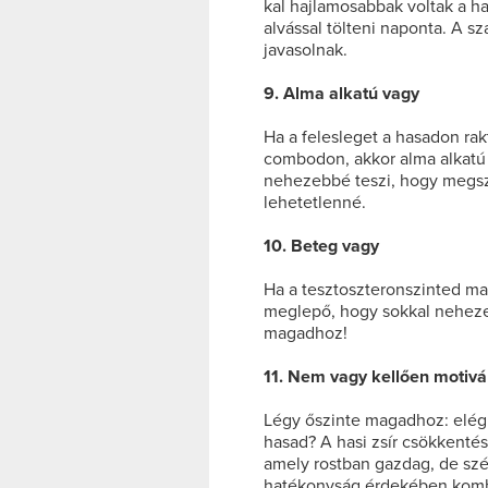
kal hajlamosabbak voltak a has
alvással tölteni naponta. A sz
javasolnak.
9. Alma alkatú vagy
Ha a felesleget a hasadon rak
combodon, akkor alma alkatú 
nehezebbé teszi, hogy megsza
lehetetlenné.
10. Beteg vagy
Ha a tesztoszteronszinted m
meglepő, hogy sokkal neheze
magadhoz!
11. Nem vagy kellően motivá
Légy őszinte magadhoz: elég
hasad? A hasi zsír csökkentés
amely rostban gazdag, de sz
hatékonyság érdekében kombin