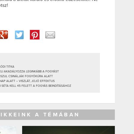
etsz!
ÓDI TITKA
GELI AKADÁLYOZZA LEGINKÁBB A FOGYÁST
OSSZUL CSINÁLJÁK FOGYÓKÚRA ALATT
NAP ALATT – VISZLÁT, JOJÓ EFFEKTUS
I SÉTA KELL 45 FELETT A FOGYÁS BEINDÍTÁSÁHOZ
CIKKEINK A TÉMÁBAN