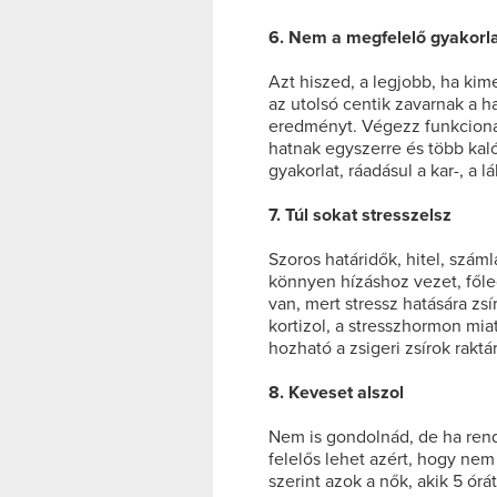
6. Nem a megfelelő gyakorl
Azt hiszed, a legjobb, ha kim
az utolsó centik zavarnak a 
eredményt. Végezz funkcionál
hatnak egyszerre és több kal
gyakorlat, ráadásul a kar-, a l
7. Túl sokat stresszelsz
Szoros határidők, hitel, száml
könnyen hízáshoz vezet, főle
van, mert stressz hatására zs
kortizol, a stresszhormon mi
hozható a zsigeri zsírok raktá
8. Keveset alszol
Nem is gondolnád, de ha rend
felelős lehet azért, hogy nem
szerint azok a nők, akik 5 ór