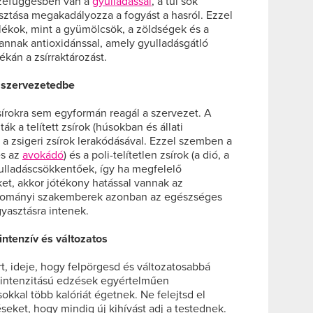
szefüggésben van a
gyulladással
, a túl sok
sztása megakadályozza a fogyást a hasról. Ezzel
ékok, mint a gyümölcsök, a zöldségek és a
vannak antioxidánssal, amely gyulladásgátló
ékán a zsírraktározást.
a szervezetedbe
zsírokra sem egyformán reagál a szervezet. A
k a telített zsírok (húsokban és állati
a zsigeri zsírok lerakódásával. Ezzel szemben a
és az
avokádó
) és a poli-telítetlen zsírok (a dió, a
ulladáscsökkentőek, így ha megfelelő
t, akkor jótékony hatással vannak az
udományi szakemberek azonban az egészséges
gyasztásra intenek.
ntenzív és változatos
t, ideje, hogy felpörgesd és változatosabbá
 intenzitású edzések egyértelműen
sokkal több kalóriát égetnek. Ne felejtsd el
seket, hogy mindig új kihívást adj a testednek.