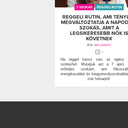
7 SZOKÁS
REGGELI RUTIN
REGGELI RUTIN, AMI TÉNY
MEGVÁLTOZTATJA A NAPOD
SZOKÁS, AMIT A
LEGSIKERESEBB NŐK I
KÖVETNEK
ÍRTA:
WELLANDFIT
0
Ha reggel káosz van, az egész 
széteshet. Mutatjuk azt a 7 apró, 
erőteljes szokást, ami fókuszált
energikusabbá és kiegyensúlyozottabbá
már holnaptól.