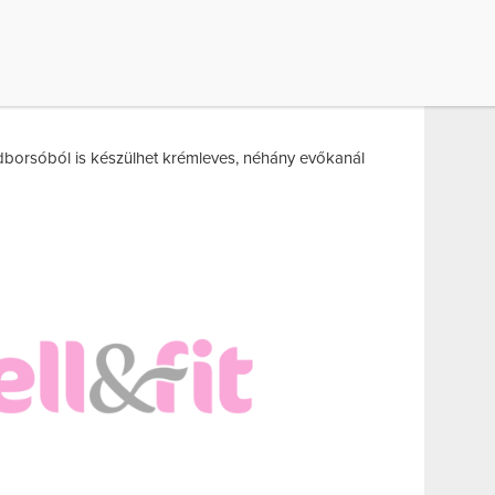
l mentes ételízesítőt adj. Főzd puhára tizenöt perc
sd. Egyéb hozzávalót nem is igényel!
al, ekkor fehér bors és fokhagymapor legyen az
 néhány brokkolirózsát meghagysz egészben, és a
borsóból is készülhet krémleves, néhány evőkanál