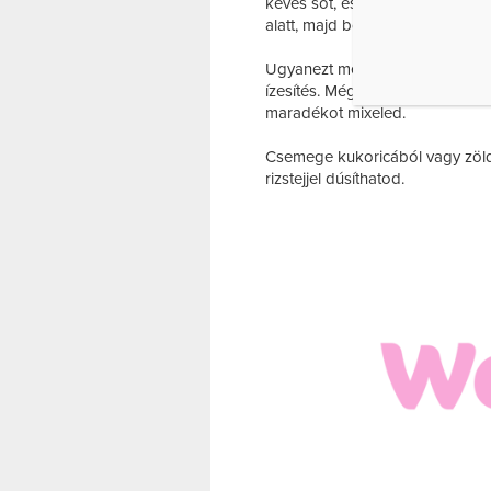
kevés sót, és nátrium-glutamáttó
alatt, majd botmixerrel pépesít
Ugyanezt megteheted brokkoliv
ízesítés. Még tetszetősebb, ha
maradékot mixeled.
Csemege kukoricából vagy zöld
rizstejjel dúsíthatod.