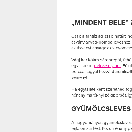
„MINDENT BELE”
Csak a fantáziád szab határt, h
ásványianyag-bomba leveshez. B
az ásványi anyagok és nyomele
Vágj karikákra sárgarépát, fehérr
egy csokor
petrezselymet
. Főzd
perccel tegyél hozzá durumlisztbő
versenyt!
Ha egytálételként szeretnéd fog
néhány maréknyi zöldborsót, így 
GYÜMÖLCSLEVES
A hagyományos gyümölcslevest 
tejfölös sűrítést. Főzd néhány p