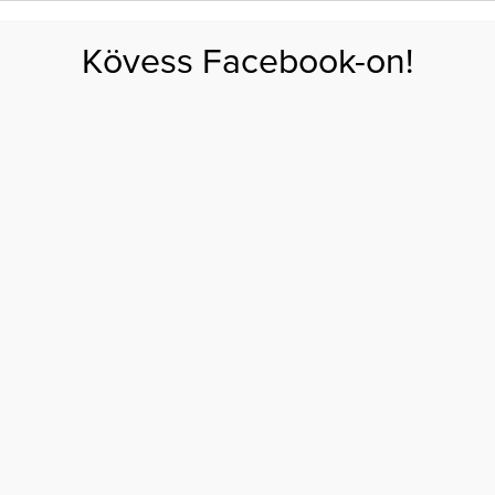
FOGYÁS
EDZÉS
ZSÍRÉGETÉS
KEREKFENÉK
HASIZOM
FEHÉRJE
SZÉNHID
Kövess Facebook-on!
GÁS
EGÉSZSÉG
ÉTRENDEK
SZÉPSÉG
AKTUÁLIS
vesek
ORS, VITAMINDÚS