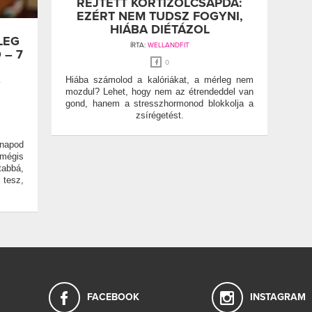
REJTETT KORTIZOLCSAPDA:
EZÉRT NEM TUDSZ FOGYNI,
HIÁBA DIÉTÁZOL
LEG
ÍRTA:
WELLANDFIT
 – 7
0
S
Hiába számolod a kalóriákat, a mérleg nem
mozdul? Lehet, hogy nem az étrendeddel van
gond, hanem a stresszhormonod blokkolja a
zsírégetést.
napod
mégis
abbá,
 tesz,
FACEBOOK
INSTAGRAM