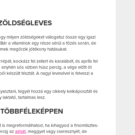
 ZÖLDSÉGLEVES
ogy milyen zöldségeket válogatsz össze egy igazi
ár a vitaminok egy része sérül a főzés során, de
mek megőrzik jótékony hatásukat.
épát, kockázz fel zellert és karalábét, és apríts fel
 enyhén sós vízben húsz percig, a vége előtt öt
l készült tésztát. A nagyi levesével is felveszi a
yasztani, tegyél hozzá egy cikkely kelkáposztát és
laktató, tartalmas lesz.
 TÖBBFÉLEKÉPPEN
is megreformálhatod, ha kihagyod a finomlisztes-
ercig az
almát
, meggyet vagy cseresznyét, de