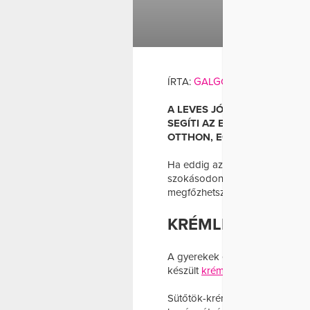
ÉTREN
ÍRTA:
GALGÓCZI DÓRA
A LEVES JÓVAL TÖBBET JEL
SEGÍTI AZ EMÉSZTÉST, ÉRT
OTTHON, EGYSZERŰEN!
Ha eddig az instant
leves
eket r
szokásodon. Az időhiány sem leh
megfőzhetsz – sőt, nyers változa
KRÉMLEVESEK, M
A gyerekek és az egész család i
készült
krémleves
eket. Évszakt
Sütőtök-krémleveshez vágd kock