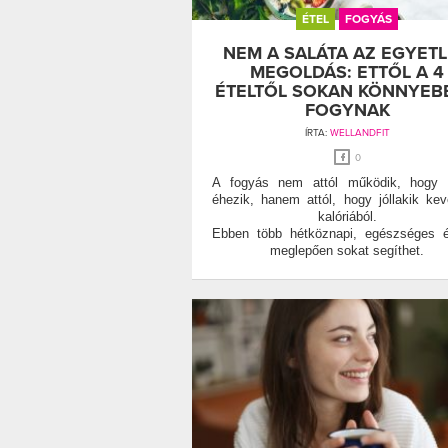
ÉTEL
FOGYÁS
NEM A SALÁTA AZ EGYET
MEGOLDÁS: ETTŐL A 4
ÉTELTŐL SOKAN KÖNNYEB
FOGYNAK
ÍRTA:
WELLANDFIT
0
A fogyás nem attól működik, hogy v
éhezik, hanem attól, hogy jóllakik ke
kalóriából.
Ebben több hétköznapi, egészséges é
meglepően sokat segíthet.