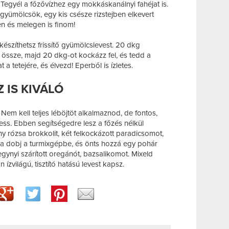
Tegyél a főzővízhez egy mokkáskanálnyi fahéjat is.
ümölcsök, egy kis csésze rizstejben elkevert
en és melegen is finom!
készíthetsz frissítő gyümölcslevest. 20 dkg
j össze, majd 20 dkg-ot kockázz fel, és tedd a
 a tetejére, és élvezd! Eperből is ízletes.
 IS KIVÁLÓ
 Nem kell teljes léböjtöt alkalmaznod, de fontos,
ess. Ebben segítségedre lesz a főzés nélkül
y rózsa brokkolit, két felkockázott paradicsomot,
va dobj a turmixgépbe, és önts hozzá egy pohár
gynyi szárított oregánót, bazsalikomot. Mixeld
ízvilágú, tisztító hatású levest kapsz.