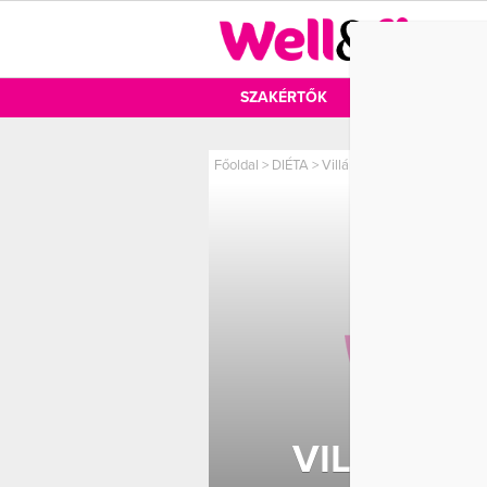
DIÉTA
SZAKÉRTŐK
DIÉTA
MOZ
Főoldal
>
DIÉTA
>
Villámgyors, vitamindús le
VILLÁMGY