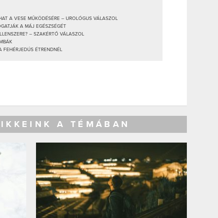
 HAT A VESE MŰKÖDÉSÉRE – UROLÓGUS VÁLASZOL
OGATJÁK A MÁJ EGÉSZSÉGÉT
ELLENSZERE? – SZAKÉRTŐ VÁLASZOL
OMBÁK
 A FEHÉRJEDÚS ÉTRENDNÉL
CIKKEINK A TÉMÁBAN