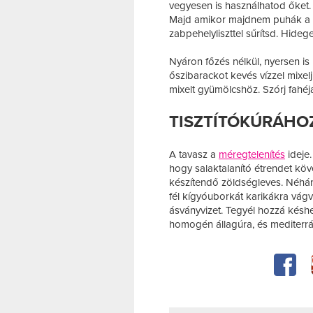
vegyesen is használhatod őket. 
Majd amikor majdnem puhák a gy
zabpehelyliszttel sűrítsd. Hideg
Nyáron főzés nélkül, nyersen is 
őszibarackot kevés vízzel mixel
mixelt gyümölcshöz. Szórj fahéjat
TISZTÍTÓKÚRÁHOZ
A tavasz a
méregtelenítés
ideje.
hogy salaktalanító étrendet köv
készítendő zöldségleves. Néhán
fél kígyóuborkát karikákra vág
ásványvizet. Tegyél hozzá késhe
homogén állagúra, és mediterrán 