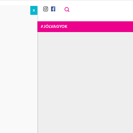
X
RÁT
CUKOR
FOGADOM
#JÓLVAGYOK