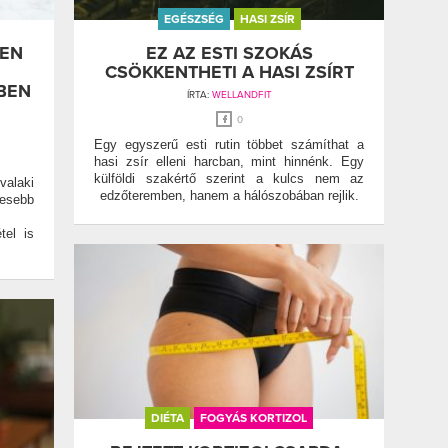
EGÉSZSÉG
HASI ZSÍR
LEN
EZ AZ ESTI SZOKÁS
CSÖKKENTHETI A HASI ZSÍRT
BEN
ÍRTA:
WELLANDFIT
0
Egy egyszerű esti rutin többet számíthat a
hasi zsír elleni harcban, mint hinnénk. Egy
külföldi szakértő szerint a kulcs nem az
alaki
edzőteremben, hanem a hálószobában rejlik.
vesebb
tel is
DIÉTA
FOGYÁS KORTIZOL