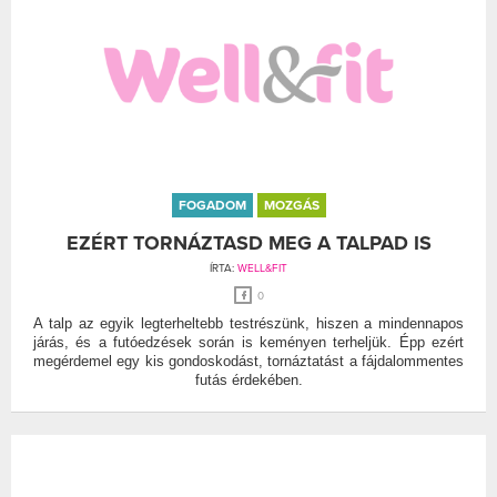
FOGADOM
MOZGÁS
EZÉRT TORNÁZTASD MEG A TALPAD IS
ÍRTA:
WELL&FIT
0
A talp az egyik legterheltebb testrészünk, hiszen a mindennapos
járás, és a futóedzések során is keményen terheljük. Épp ezért
megérdemel egy kis gondoskodást, tornáztatást a fájdalommentes
futás érdekében.