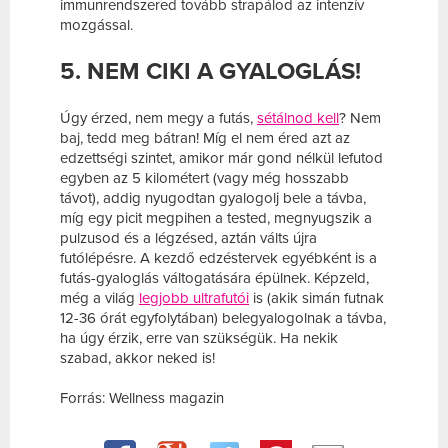
immunrendszered tovább strapálod az intenzív
mozgással.
5. NEM CIKI A GYALOGLÁS!
Úgy érzed, nem megy a futás,
sétálnod kell
? Nem
baj, tedd meg bátran! Míg el nem éred azt az
edzettségi szintet, amikor már gond nélkül lefutod
egyben az 5 kilométert (vagy még hosszabb
távot), addig nyugodtan gyalogolj bele a távba,
míg egy picit megpihen a tested, megnyugszik a
pulzusod és a légzésed, aztán válts újra
futólépésre. A kezdő edzéstervek egyébként is a
futás-gyaloglás váltogatására épülnek. Képzeld,
még a világ
legjobb ultrafutói
is (akik simán futnak
12-36 órát egyfolytában) belegyalogolnak a távba,
ha úgy érzik, erre van szükségük. Ha nekik
szabad, akkor neked is!
Forrás: Wellness magazin