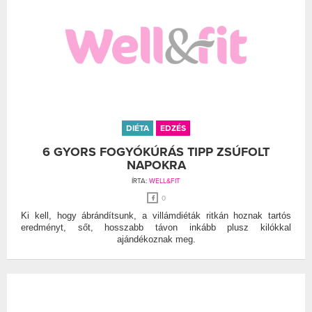
DIÉTA
EDZÉS
6 GYORS FOGYÓKÚRÁS TIPP ZSÚFOLT
NAPOKRA
ÍRTA:
WELL&FIT
0
Ki kell, hogy ábrándítsunk, a villámdiéták ritkán hoznak tartós
eredményt, sőt, hosszabb távon inkább plusz kilókkal
ajándékoznak meg.