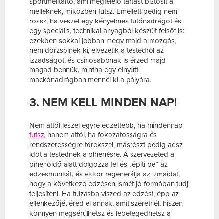
sportmelltartó, ami megfelelő tartást biztosít a
melleknek, miközben futsz. Emellett pedig nem
rossz, ha veszel egy kényelmes futónadrágot és
egy speciális, technikai anyagból készült felsőt is:
ezekben sokkal jobban megy majd a mozgás,
nem dörzsölnek ki, elvezetik a testedről az
izzadságot, és csinosabbnak is érzed majd
magad bennük, mintha egy elnyűtt
mackónadrágban mennél ki a pályára.
3. NEM KELL MINDEN NAP!
Nem attól leszel egyre edzettebb, ha mindennap
futsz
, hanem attól, ha fokozatosságra és
rendszerességre törekszel, másrészt pedig adsz
időt a testednek a pihenésre. A szervezeted a
pihenőidő alatt dolgozza fel és „építi be” az
edzésmunkát, és ekkor regenerálja az izmaidat,
hogy a következő edzésen ismét jó formában tudj
teljesíteni. Ha túlzásba viszed az edzést, épp az
ellenkezőjét éred el annak, amit szeretnél, hiszen
könnyen megsérülhetsz és lebetegedhetsz a