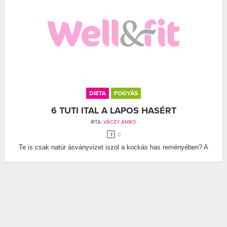
DIÉTA
FOGYÁS
6 TUTI ITAL A LAPOS HASÉRT
ÍRTA:
VÁCZY ANIKÓ
0
Te is csak natúr ásványvizet iszol a kockás has reményében? A