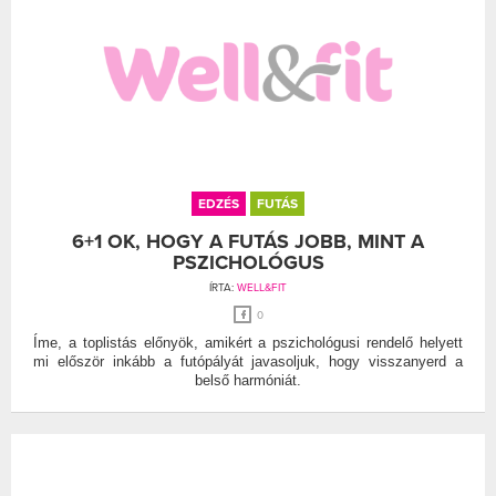
EDZÉS
FUTÁS
6+1 OK, HOGY A FUTÁS JOBB, MINT A
PSZICHOLÓGUS
ÍRTA:
WELL&FIT
0
Íme, a toplistás előnyök, amikért a pszichológusi rendelő helyett
mi először inkább a futópályát javasoljuk, hogy visszanyerd a
belső harmóniát.