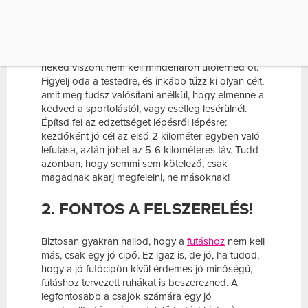
LEGYEN REÁLIS CÉLOD!
Lehet, hogy a legjobb barátnőd féléves
futómúlttal
a háta mögött képes volt lefutni a félmaratont,
neked viszont nem kell mindenáron utolérned őt.
Figyelj oda a testedre, és inkább tűzz ki olyan célt,
amit meg tudsz valósítani anélkül, hogy elmenne a
kedved a sportolástól, vagy esetleg lesérülnél.
Építsd fel az edzettséget lépésről lépésre:
kezdőként jó cél az első 2 kilométer egyben való
lefutása, aztán jöhet az 5-6 kilométeres táv. Tudd
azonban, hogy semmi sem kötelező, csak
magadnak akarj megfelelni, ne másoknak!
2. FONTOS A FELSZERELÉS!
Biztosan gyakran hallod, hogy a
futáshoz
nem kell
más, csak egy jó cipő. Ez igaz is, de jó, ha tudod,
hogy a jó futócipőn kívül érdemes jó minőségű,
futáshoz tervezett ruhákat is beszerezned. A
legfontosabb a csajok számára egy jó