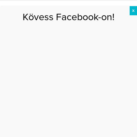
X
Kövess Facebook-on!
DIÉTA
FOGYÁS
EDZÉS
ZSÍRÉGETÉS
KEREKFENÉK
HASIZOM
FEHÉRJE
Főoldal
>
kihívás
>
5 fontos dolog, amit egy kezdő futónak tudnia kell
5 FONTOS DOLOG, AMIT EGY KEZDŐ