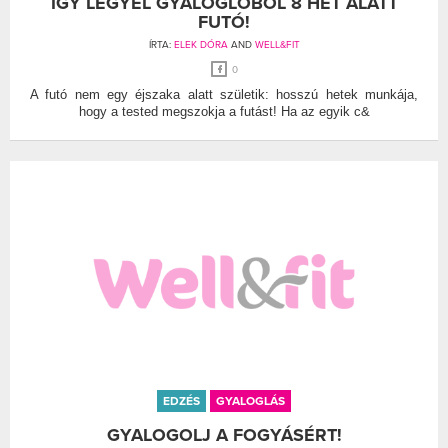
ÍGY LEGYÉL GYALOGLÓBÓL 8 HÉT ALATT
FUTÓ!
ÍRTA:
ELEK DÓRA
AND
WELL&FIT
0
A futó nem egy éjszaka alatt születik: hosszú hetek munkája,
hogy a tested megszokja a futást! Ha az egyik c&
EDZÉS
GYALOGLÁS
GYALOGOLJ A FOGYÁSÉRT!