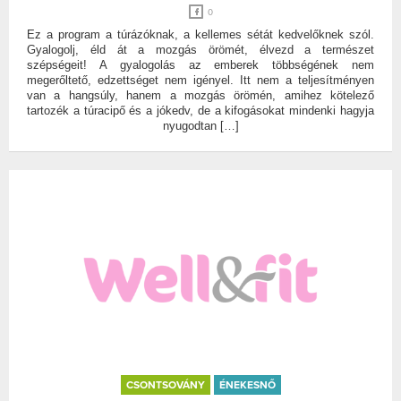
0
Ez a program a túrázóknak, a kellemes sétát kedvelőknek szól.
Gyalogolj, éld át a mozgás örömét, élvezd a természet
szépségeit! A gyalogolás az emberek többségének nem
megerőltető, edzettséget nem igényel. Itt nem a teljesítményen
van a hangsúly, hanem a mozgás örömén, amihez kötelező
tartozék a túracipő és a jókedv, de a kifogásokat mindenki hagyja
nyugodtan […]
CSONTSOVÁNY
ÉNEKESNŐ