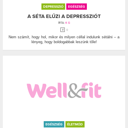
DEPRESSZIÓ
EGÉSZSÉG
A SÉTA ELŰZI A DEPRESSZIÓT
ÍRTA:
K G
0
Nem számít, hogy hol, mikor és milyen céllal indulunk sétálni – a
lényeg, hogy boldogabbak leszünk tőle!
EGÉSZSÉG
ÉLETMÓD