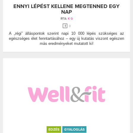
ENNYI LÉPÉST KELLENE MEGTENNED EGY
NAP
ÍRTA:
K G
0
A „régi” álláspontok szerint napi 10 000 lépés szükséges az
egészséges élet fenntartásához – egy új kutatás viszont egészen
más eredményeket mutatott ki!
EDZÉS
GYALOGLÁS