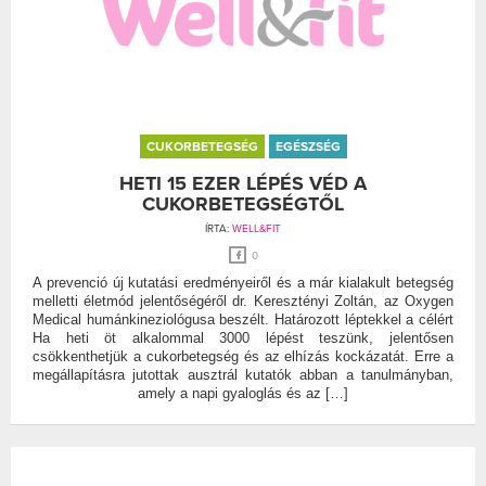
CUKORBETEGSÉG
EGÉSZSÉG
HETI 15 EZER LÉPÉS VÉD A
CUKORBETEGSÉGTŐL
ÍRTA:
WELL&FIT
0
A prevenció új kutatási eredményeiről és a már kialakult betegség
melletti életmód jelentőségéről dr. Keresztényi Zoltán, az Oxygen
Medical humánkineziológusa beszélt. Határozott léptekkel a célért
Ha heti öt alkalommal 3000 lépést teszünk, jelentősen
csökkenthetjük a cukorbetegség és az elhízás kockázatát. Erre a
megállapításra jutottak ausztrál kutatók abban a tanulmányban,
amely a napi gyaloglás és az […]