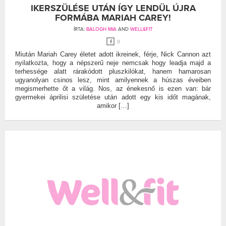
IKERSZÜLÉSE UTÁN ÍGY LENDÜL ÚJRA
FORMÁBA MARIAH CAREY!
ÍRTA:
BALOGH MIA
AND
WELL&FIT
0
Miután Mariah Carey életet adott ikreinek, férje, Nick Cannon azt
nyilatkozta, hogy a népszerű neje nemcsak hogy leadja majd a
terhessége alatt rárakódott pluszkilókat, hanem hamarosan
ugyanolyan csinos lesz, mint amilyennek a húszas éveiben
megismerhette őt a világ. Nos, az énekesnő is ezen van: bár
gyermekei áprilisi születése után adott egy kis időt magának,
amikor […]