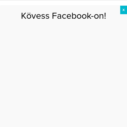
X
Kövess Facebook-on!
DIÉTA
FOGYÁS
EDZÉS
ZSÍRÉGETÉS
KEREKFENÉK
HASIZOM
FEHÉRJE
gyaloglás