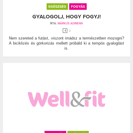
EGÉSZSÉG
FOGYÁS
GYALOGOLJ, HOGY FOGYJ!
ÍRTA:
MÁRKUS ADRIENN
0
Nem szereted a futást, viszont imádsz a természetben mozogni?
A biciklizés és görkorizás mellett próbáld ki a tempós gyaloglást
is.