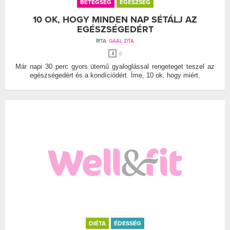
BETEGSÉG
EGÉSZSÉG
10 OK, HOGY MINDEN NAP SÉTÁLJ AZ
EGÉSZSÉGEDÉRT
ÍRTA:
GAÁL ZITA
0
Már napi 30 perc gyors ütemű gyaloglással rengeteget teszel az
egészségedért és a kondíciódért. Íme, 10 ok, hogy miért.
DIÉTA
ÉDESSÉG