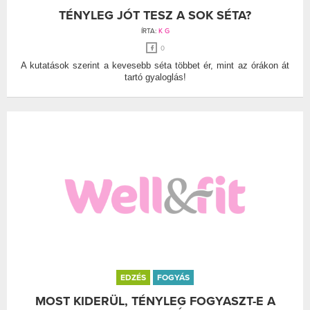
TÉNYLEG JÓT TESZ A SOK SÉTA?
ÍRTA:
K G
0
A kutatások szerint a kevesebb séta többet ér, mint az órákon át
tartó gyaloglás!
EDZÉS
FOGYÁS
MOST KIDERÜL, TÉNYLEG FOGYASZT-E A