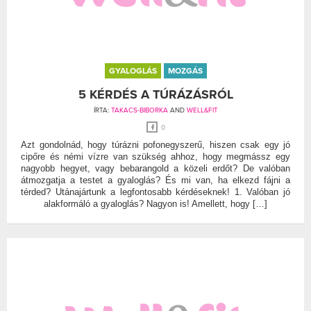
GYALOGLÁS
MOZGÁS
5 KÉRDÉS A TÚRÁZÁSRÓL
ÍRTA:
TAKACS-BIBORKA
AND
WELL&FIT
0
Azt gondolnád, hogy túrázni pofonegyszerű, hiszen csak egy jó
cipőre és némi vízre van szükség ahhoz, hogy megmássz egy
nagyobb hegyet, vagy bebarangold a közeli erdőt? De valóban
átmozgatja a testet a gyaloglás? És mi van, ha elkezd fájni a
térded? Utánajártunk a legfontosabb kérdéseknek! 1. Valóban jó
alakformáló a gyaloglás? Nagyon is! Amellett, hogy […]