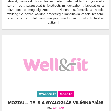
alakod; nemcsak hogy feszesítheted vele például az „integető
izmot”, de a pulzusodat is felpörgeti, mindeközben a lábadat és a
törzsedet is megdolgoztatja. 1. Honnan származik a nordic
walking? A nordic walking eredetileg Skandinávia északi részéről
származik, az ötlet nem meglepő módon aktív sífutók fejéből
pattant […]
GYALOGLÁS
MOZGÁS
MOZDULJ TE IS A GYALOGLÁS VILÁGNAPJÁN!
ÍRTA:
WELL&FIT