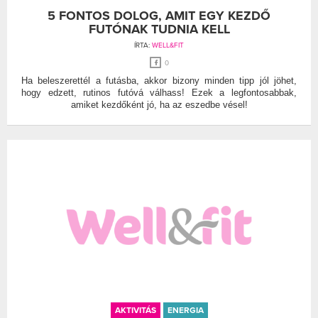
5 FONTOS DOLOG, AMIT EGY KEZDŐ
FUTÓNAK TUDNIA KELL
ÍRTA:
WELL&FIT
0
Ha beleszerettél a futásba, akkor bizony minden tipp jól jöhet,
hogy edzett, rutinos futóvá válhass! Ezek a legfontosabbak,
amiket kezdőként jó, ha az eszedbe vésel!
AKTIVITÁS
ENERGIA