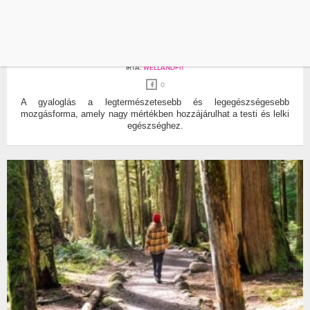
GYALOGLÁS
MOZGÁS
ZSÍRÉGETÉS HATÉKONYAN ÉS EGYSZERŰEN:
EZT TUDJA A GYALOGLÁS
ÍRTA:
WELLANDFIT
0
A gyaloglás a legtermészetesebb és legegészségesebb
mozgásforma, amely nagy mértékben hozzájárulhat a testi és lelki
egészséghez.