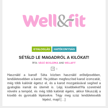
GYALOGLÁS
HATÉKONYSÁG
SÉTÁLD LE MAGADRÓL A KILÓKAT!
ÍRTA:
VÁGÓ BOGLÁRKA
AND
WELL&FIT
0
Használd a karod! Séta közben használd erőteljesebben,
lendületesebben a karod. Ha jobban megfeszíted karod izomzatát,
még több kalóriát égetsz el, és a karod mozgatásával segíted a
gyaloglás iramát és ütemét is. Lépj kisebbeket!Ha szeretnéd
növelni a tempód, és még több kalóriát égetni, akkor fókuszálj a
kisebb és gyorsabb lépésekre. Tégy meg száz lendületesebb
lépést, majd […]