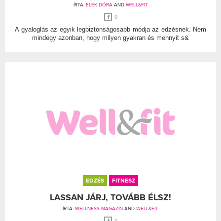
ÍRTA:
ELEK DÓRA
AND
WELL&FIT
0
A gyaloglás az egyik legbiztonságosabb módja az edzésnek. Nem
mindegy azonban, hogy milyen gyakran és mennyit s&
EDZÉS
FITNESZ
LASSAN JÁRJ, TOVÁBB ÉLSZ!
ÍRTA:
WELLNESS MAGAZIN
AND
WELL&FIT
0