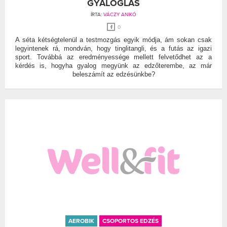
GYALOGLÁS
ÍRTA:
VÁCZY ANIKÓ
0
A séta kétségtelenül a testmozgás egyik módja, ám sokan csak
legyintenek rá, mondván, hogy tinglitangli, és a futás az igazi
sport. Továbbá az eredményessége mellett felvetődhet az a
kérdés is, hogyha gyalog megyünk az edzőterembe, az már
beleszámít az edzésünkbe?
AEROBIK
CSOPORTOS EDZÉS