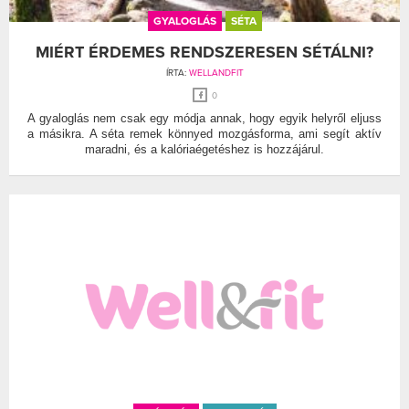
GYALOGLÁS
SÉTA
MIÉRT ÉRDEMES RENDSZERESEN SÉTÁLNI?
ÍRTA:
WELLANDFIT
0
A gyaloglás nem csak egy módja annak, hogy egyik helyről eljuss
a másikra. A séta remek könnyed mozgásforma, ami segít aktív
maradni, és a kalóriaégetéshez is hozzájárul.