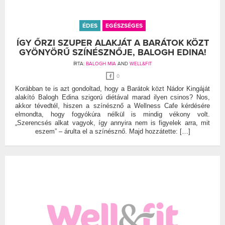
ÉDES
EGÉSZSÉGES
ÍGY ŐRZI SZUPER ALAKJÁT A BARÁTOK KÖZT
GYÖNYÖRŰ SZÍNÉSZNŐJE, BALOGH EDINA!
ÍRTA:
BALOGH MIA
AND
WELL&FIT
0
Korábban te is azt gondoltad, hogy a Barátok közt Nádor Kingáját
alakító Balogh Edina szigorú diétával marad ilyen csinos? Nos,
akkor tévedtél, hiszen a színésznő a Wellness Cafe kérdésére
elmondta, hogy fogyókúra nélkül is mindig vékony volt.
„Szerencsés alkat vagyok, így annyira nem is figyelek arra, mit
eszem” – árulta el a színésznő. Majd hozzátette: […]