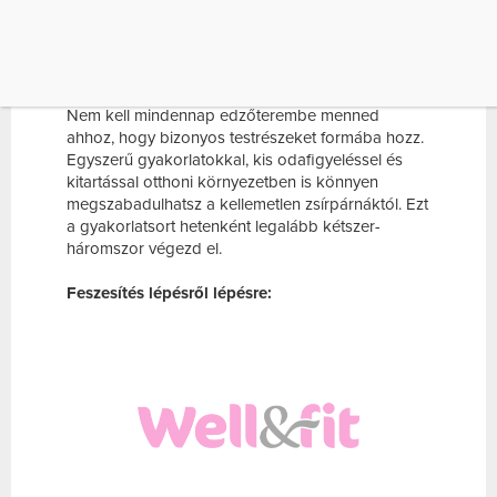
A BAL OLDALADRA A PADLÓN, A FEJEDET
HAJTSD A BEHAJLÍTOTT BAL KARODRA (HA
KÉNYELMESEBB, A FEJ ALATT LÉVŐ KARODAT
KI IS NYÚJTHATOD). ÚGY […]
Nem kell mindennap edzőterembe menned
ahhoz, hogy bizonyos testrészeket formába hozz.
Egyszerű gyakorlatokkal, kis odafigyeléssel és
kitartással otthoni környezetben is könnyen
megszabadulhatsz a kellemetlen zsírpárnáktól. Ezt
a gyakorlatsort hetenként legalább kétszer-
háromszor végezd el.
Feszesítés lépésről lépésre: