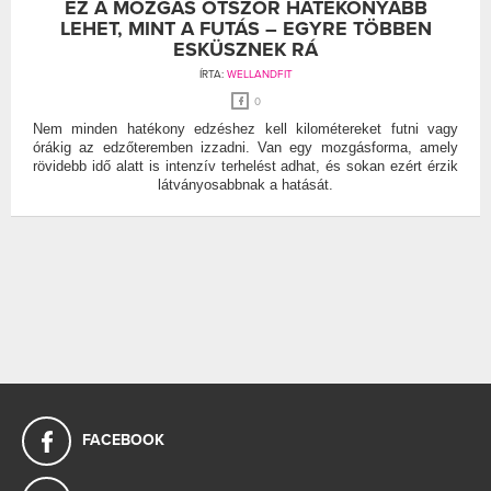
EZ A MOZGÁS ÖTSZÖR HATÉKONYABB
LEHET, MINT A FUTÁS – EGYRE TÖBBEN
ESKÜSZNEK RÁ
ÍRTA:
WELLANDFIT
0
Nem minden hatékony edzéshez kell kilométereket futni vagy
órákig az edzőteremben izzadni. Van egy mozgásforma, amely
rövidebb idő alatt is intenzív terhelést adhat, és sokan ezért érzik
látványosabbnak a hatását.
FACEBOOK