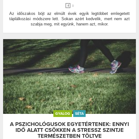
0
Az időszakos böjt az elmúlt évek egyik legtöbbet emlegetett
táplálkozási módszere lett. Sokan azért kedvelik, mert nem azt
szabja meg, mit együnk, hanem azt, mikor.
GYALOG
SÉTA
A PSZICHOLÓGUSOK EGYETÉRTENEK: ENNYI
IDŐ ALATT CSÖKKEN A STRESSZ SZINTJE
TERMÉSZETBEN TÖLTVE