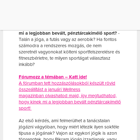
ÖSSZEÁLLÍTÁST A JANUÁRI WELLNESS
MAGAZINBAN OLVASHATOD MAJD, ÍGY
MEGTUDHATOD, HOGY […]
Fórumozz a mozgás témakörben! – Számodra
mi a legjobban bevált, pénztárcakímélő sport?
-
Talán a jóga, a futás vagy az aerobik?
Ha fontos
számodra a rendszeres mozgás, de nem
szeretnél vagyonokat költeni sportfelszerelésre és
fitneszbérletre, te milyen sportágat választasz
inkább?
Fórumozz a témában – Katt ide!
A fórumban tett hozzászólásokból készült rövid
összeállítást a januári Wellness
magazinban olvashatod majd, így megtudhatod,
hogy kinek mi a legjobban bevált pénztárcakímélő
sport!
Az első kérdés, ami felmerülhet a tanácstalan
jógázni vágyóban, hogy miért létezik ilyen sokféle
típusa a jógának? Vajon az egykori jógik is azon
töprengtek, hogy Bikram jógán izzadjanak, vagy