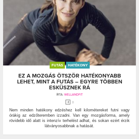
FUTÁS
HATÉKONY
EZ A MOZGÁS ÖTSZÖR HATÉKONYABB
LEHET, MINT A FUTÁS – EGYRE TÖBBEN
ESKÜSZNEK RÁ
ÍRTA:
WELLANDFIT
0
Nem minden hatékony edzéshez kell kilométereket futni vagy
órákig az edzőteremben izzadni. Van egy mozgásforma, amely
rövidebb idő alatt is intenzív terhelést adhat, és sokan ezért érzik
látványosabbnak a hatását.