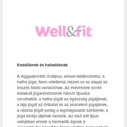
Kezdőknek és haladóknak
A leggyakoribb óratípus, amivel találkozhatsz, a
hatha jóga. Nem véletlenül, hiszen ez az alapja az
összes többi variációnak. Az évezredek során
kialakult jógarendszerek három típusba
sorolhatók: a hatha jógát az egészség jógájának,
a lája jógát az öntudat és az akaraterő jógájának,
a rádzsa jógát pedig a legmagasabb szintűnek, a
jóga királyi útjának nevezik. Az első két típus
valójában ennek a harmadik ágnak a