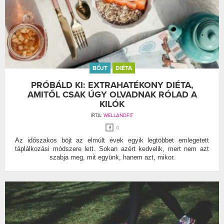
BÖJT
DIÉTA
PRÓBÁLD KI: EXTRAHATÉKONY DIÉTA,
AMITŐL CSAK ÚGY OLVADNAK RÓLAD A
KILÓK
ÍRTA:
WELLANDFIT
0
Az időszakos böjt az elmúlt évek egyik legtöbbet emlegetett
táplálkozási módszere lett. Sokan azért kedvelik, mert nem azt
szabja meg, mit együnk, hanem azt, mikor.