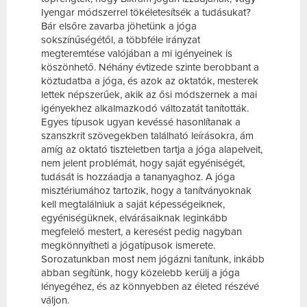
Iyengar módszerrel tökéletesítsék a tudásukat?
Bár elsőre zavarba jöhetünk a jóga
sokszínűségétől, a többféle irányzat
megteremtése valójában a mi igényeinek is
köszönhető. Néhány évtizede szinte berobbant a
köztudatba a jóga, és azok az oktatók, mesterek
lettek népszerűek, akik az ősi módszernek a mai
igényekhez alkalmazkodó változatát tanították.
Egyes típusok ugyan kevéssé hasonlítanak a
szanszkrit szövegekben található leírásokra, ám
amíg az oktató tiszteletben tartja a jóga alapelveit,
nem jelent problémát, hogy saját egyéniségét,
tudását is hozzáadja a tananyaghoz. A jóga
misztériumához tartozik, hogy a tanítványoknak
kell megtalálniuk a saját képességeiknek,
egyéniségüknek, elvárásaiknak leginkább
megfelelő mestert, a keresést pedig nagyban
megkönnyítheti a jógatípusok ismerete.
Sorozatunkban most nem jógázni tanítunk, inkább
abban segítünk, hogy közelebb kerülj a jóga
lényegéhez, és az könnyebben az életed részévé
váljon.