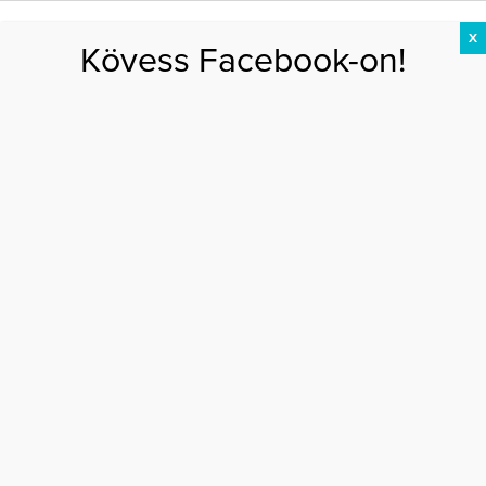
X
Kövess Facebook-on!
DIÉTA
FOGYÁS
EDZÉS
ZSÍRÉGETÉS
KEREKFENÉK
HASIZOM
FEHÉRJE
Főoldal
>
MOZGÁS
>
Feszesít és megszépít – Itt a Hatha jóga
FESZESÍT ÉS MEGSZÉPÍT – ITT A HATHA