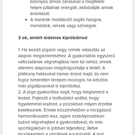
bizonyos izmok zárásával a megfelelő
helyre juttatnak energiát, aktivizálják annak
áramlását.
A mantrák meditációt segítő hangok,
mondatok, versek vagy szövegek.
3 ok, amiért érdemes kipróbálnod
1. Ha kezdő jógázó vagy, remek választás az
alapok megismeréséhez. A gyakorlatok egyszerű
változatának végrehajtása nem túl nehéz, ennek
ellenére alaposan megdolgoztatja a testet. A
jótékony hatásokat hamar érzed majd, és nem
fogsz ismeretlen terepen mozogni, ha később
más jógatípusokat is kipróbálsz.
2. A jóga gyakorlása segít, hogy megismerd a
tested. Fejleszti a testtudatot azáltal, hogy
figyelemmel kíséred, a pózokban milyen érzetek
keletkeznek. Ennek köszönhetően a mozgásod
harmonikusabb lesz, egyre szabályosabban
tudod végrehajtani a gyakorlatokat, és más
sportágakban is jobban teljesítesz, illetve
lecsökkented a sérülések kockázatát. A test