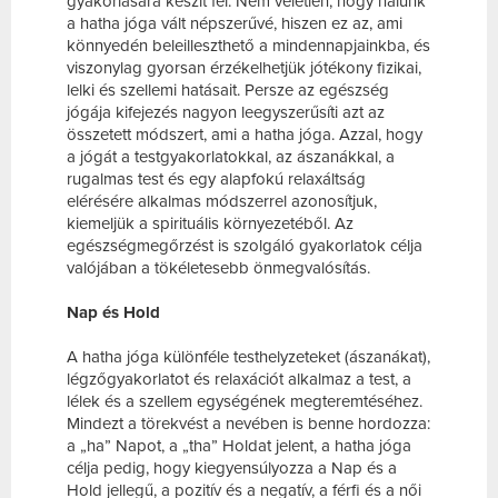
gyakorlására készít fel. Nem véletlen, hogy nálunk
a hatha jóga vált népszerűvé, hiszen ez az, ami
könnyedén beleilleszthető a mindennapjainkba, és
viszonylag gyorsan érzékelhetjük jótékony fizikai,
lelki és szellemi hatásait. Persze az egészség
jógája kifejezés nagyon leegyszerűsíti azt az
összetett módszert, ami a hatha jóga. Azzal, hogy
a jógát a testgyakorlatokkal, az ászanákkal, a
rugalmas test és egy alapfokú relaxáltság
elérésére alkalmas módszerrel azonosítjuk,
kiemeljük a spirituális környezetéből. Az
egészségmegőrzést is szolgáló gyakorlatok célja
valójában a tökéletesebb önmegvalósítás.
Nap és Hold
A hatha jóga különféle testhelyzeteket (ászanákat),
légzőgyakorlatot és relaxációt alkalmaz a test, a
lélek és a szellem egységének megteremtéséhez.
Mindezt a törekvést a nevében is benne hordozza:
a „ha” Napot, a „tha” Holdat jelent, a hatha jóga
célja pedig, hogy kiegyensúlyozza a Nap és a
Hold jellegű, a pozitív és a negatív, a férfi és a női