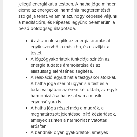
jellegű energiákat a testben. A hatha jóga minden
eleme az energetikai harmónia megteremtését
szolgálja tehát, valamint azt, hogy képessé váljunk
a meditációra, és képesek legyünk belemerülni a
belső boldogság állapotába.
Az ászanák segítik az energia áramlását
egyik szervből a másikba, és ellazítják a
testet.
A légzőgyakorlatok funkciója szintén az
energia tudatos áramoltatása és az
ellazultság elérésének segítése.
A relaxáció együtt hat a testgyakorlatokkal.
A hatha jóga szerint ugyanis a test és a
tudat valójában az érem két oldala, az egyik
harmonizálása hatással van a másik
egyensúlyára is.
A hatha jóga részei még a mudrák, a
meghatározott jelentéssel bíró kéztartások,
amelyek szintén a harmóniát hivatottak
erősíteni.
A bandhák olyan gyakorlatok, amelyek