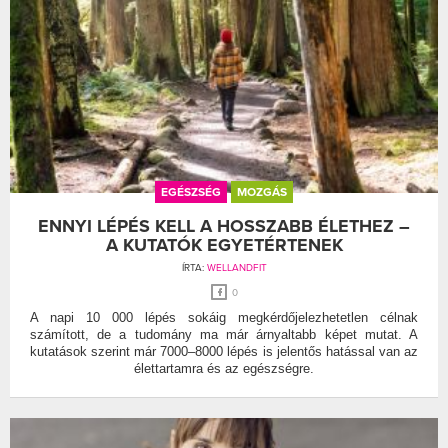
EGÉSZSÉG
MOZGÁS
ENNYI LÉPÉS KELL A HOSSZABB ÉLETHEZ –
A KUTATÓK EGYETÉRTENEK
ÍRTA:
WELLANDFIT
0
A napi 10 000 lépés sokáig megkérdőjelezhetetlen célnak
számított, de a tudomány ma már árnyaltabb képet mutat. A
kutatások szerint már 7000–8000 lépés is jelentős hatással van az
élettartamra és az egészségre.