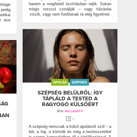
hanem a megfelelő tisztításban rejlik. Sokan
ntage
mégis rosszul csinálják – vagy túlzásba
pedig
viszik, vagy nem fordítanak rá elég figyelmet.
etikai
r éve
ÁPOLÁS
SZÉPSÉG
SZÉPSÉG BELÜLRŐL: ÍGY
TÁPLÁLD A TESTED A
SÁG
RAGYOGÓ KÜLSŐÉRT
ÍRTA:
WELLANDFIT
BAN
0
A szépség nemcsak a külső ápolásról szól – a
bőr, a haj, a körmök és még a testösszetétel
is szoros kapcsolatban áll a táplálkozással. A