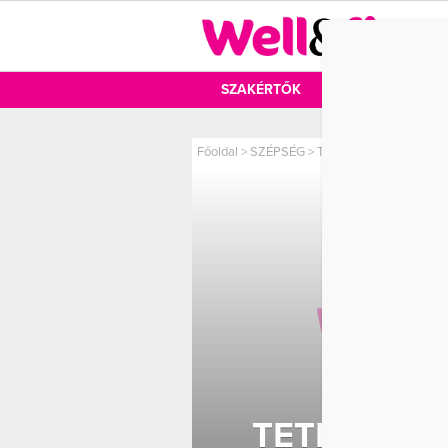
DIÉTA
SZAKÉRTŐK
DIÉTA
MOZ
Főoldal
>
SZÉPSÉG
>
Tetkóvédelem felsőfok
TETKÓVÉD