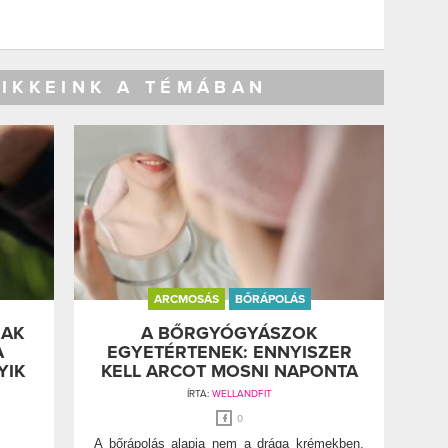
CIKKEINK A TÉMÁBAN
ARCMOSÁS
BŐRÁPOLÁS
NAK
A BŐRGYÓGYÁSZOK
A
EGYETÉRTENEK: ENNYISZER
YIK
KELL ARCOT MOSNI NAPONTA
ÍRTA:
WELLANDFIT
0
A bőrápolás alapja nem a drága krémekben,