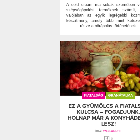
A cold cream ma sokak szemében vi
szépségápolási terméknek számít, 
valójában az egyik legrégebbi kozm
készítmény, amely több mint kéteze
része a bőrápolás történetének.
FIATALSÁG
GRÁNÁTALMA
EZ A GYÜMÖLCS A FIATAL
KULCSA – FOGADJUNK,
HOLNAP MÁR A KONYHÁD
LESZ!
ÍRTA:
WELLANDFIT
0