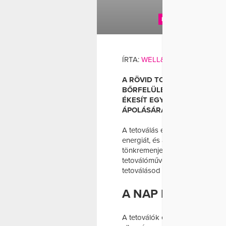
BŐRVÉDELEM
EGÉS
ÍRTA:
WELL&FIT
A RÖVID TOPOK, MINISZOK
BŐRFELÜLETEK VILLANNAK E
ÉKESÍT EGY (VAGY TÖBB) MI
ÁPOLÁSÁRA, HOGY MINÉL T
A tetoválás egy életre szóló dön
energiát, és a varrás kellemetl
tönkremenjen?
Gerstenbrein Ge
tetoválóművésze segítségével ös
tetoválásod ne károsodjon.
A NAP NEM A BA
A tetoválók egybehangzóan állí