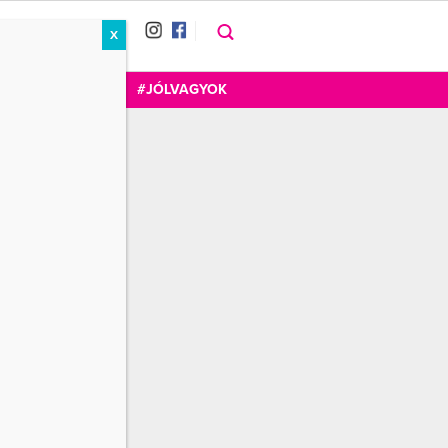
X
RÁT
CUKOR
FOGADOM
#JÓLVAGYOK