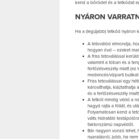
kend a bőrödet és a tetkódat eg
NYÁRON VARRATN
Ha a (legújabb) tetkód nyáron k
A tetoválód elmondja, hog
hogyan óvd – ezeket mara
A friss tetoválással kerül
valamint a tóban és a ten
fertőzésveszély miatt (ez 
medencés/vízparti bulikat
Friss tetoválással egy hét
károsíthatja, kiáztathatja
és a fertőzésveszély miatt
A tetkót mindig védd a na
hagyd rajta a fóliát, és u
Folyamatosan kend a tetov
válts hidratáló testápoló
faktorszámú napvédőt.
Bár nagyon vonzó lehet, h
nyaralásról, jobb, ha nem