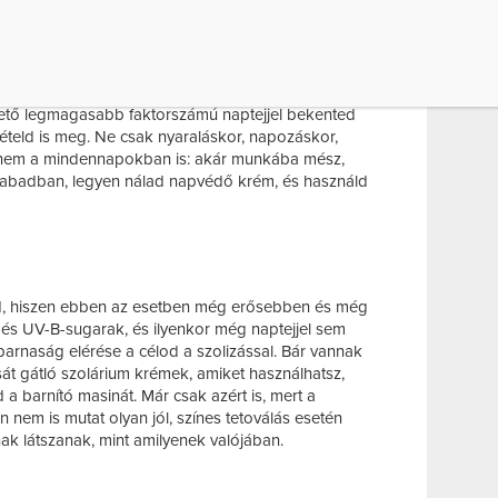
 napfény – az a napfény, amire amúgy egész évben
ad, hogy csokibarna legyél, de tudd, hogy ez
k. A túl erős napfény nemcsak a bőrödre van rossz
a
is, mert kifakíthatja, károsíthatja azt. Épp ezért, ha
kivillan a nyári ruhából vagy a bikiniből, akkor csak
hető legmagasabb faktorszámú naptejjel bekented
ételd is meg. Ne csak nyaraláskor, napozáskor,
nem a mindennapokban is: akár munkába mész,
 szabadban, legyen nálad napvédő krém, és használd
ted, hiszen ebben az esetben még erősebben és még
és UV-B-sugarak, és ilyenkor még naptejjel sem
barnaság elérése a célod a szolizással. Bár vannak
sát gátló szolárium krémek, amiket használhatsz,
 a barnító masinát. Már csak azért is, mert a
 nem is mutat olyan jól, színes tetoválás esetén
ak látszanak, mint amilyenek valójában.