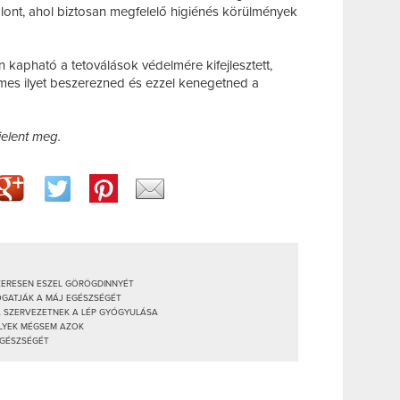
alont, ahol biztosan megfelelő higiénés körülmények
n kapható a tetoválások védelmére kifejlesztett,
es ilyet beszerezned és ezzel kenegetned a
jelent meg.
SZERESEN ESZEL GÖRÖGDINNYÉT
OGATJÁK A MÁJ EGÉSZSÉGÉT
 A SZERVEZETNEK A LÉP GYÓGYULÁSA
ELYEK MÉGSEM AZOK
EGÉSZSÉGÉT