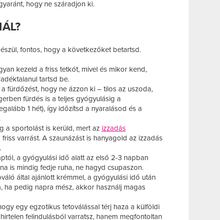
yaránt, hogy ne száradjon ki.
ÁL?
észül, fontos, hogy a következőket betartsd.
yan kezeld a friss tetkót, mivel és mikor kend,
déktalanul tartsd be.
d a fürdőzést, hogy ne ázzon ki – tilos az uszoda,
gerben fürdés is a teljes gyógyulásig a
legalább 1 hét), így időzítsd a nyaralásod és a
.
ig a sportolást is kerüld, mert az
izzadás
 a friss varrást. A szaunázást is hanyagold az izzadás
.
ptól, a gyógyulási idő alatt az első 2-3 napban
tána is mindig fedje ruha, ne hagyd csupaszon.
áló által ajánlott krémmel, a gyógyulási idő után
ra, ha pedig napra mész, akkor használj magas
ogy egy egzotikus tetoválással térj haza a külföldi
 hirtelen felindulásból varratsz, hanem megfontoltan