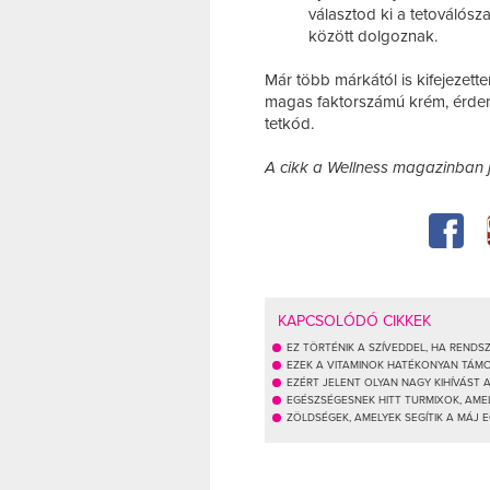
választod ki a tetoválósz
között dolgoznak.
Már több márkától is kifejezette
magas faktorszámú krém, érdem
tetkód.
A cikk a Wellness magazinban 
KAPCSOLÓDÓ CIKKEK
EZ TÖRTÉNIK A SZÍVEDDEL, HA REND
EZEK A VITAMINOK HATÉKONYAN TÁM
EZÉRT JELENT OLYAN NAGY KIHÍVÁST
EGÉSZSÉGESNEK HITT TURMIXOK, AM
ZÖLDSÉGEK, AMELYEK SEGÍTIK A MÁJ 