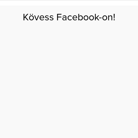
FOGYÁS
EDZÉS
ZSÍRÉGETÉS
KEREKFENÉK
HASIZOM
FEHÉRJE
SZÉNHID
Kövess Facebook-on!
GÁS
EGÉSZSÉG
ÉTRENDEK
SZÉPSÉG
AKTUÁLIS
on
ELEM FELSŐFOKON