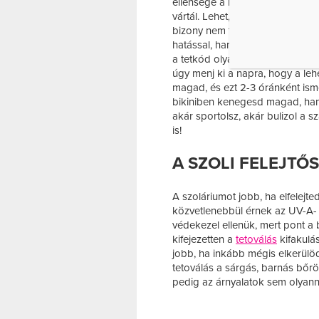
ellensége a nap, főleg az erős
vártál. Lehet, hogy minden vágy
bizony nem tesz jót a tetkódna
hatással, hanem a
tetoválásodr
a tetkód olyan helyen van, ahol 
úgy menj ki a napra, hogy a le
magad, és ezt 2-3 óránként ism
bikiniben kenegesd magad, ha
akár sportolsz, akár bulizol a
is!
A SZOLI FELEJTŐS
A szoláriumot jobb, ha elfelej
közvetlenebbül érnek az UV-A- 
védekezel ellenük, mert pont a 
kifejezetten a
tetoválás
kifakulá
jobb, ha inkább mégis elkerülöd
tetoválás a sárgás, barnás bőrön
pedig az árnyalatok sem olyann