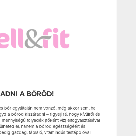
ADNI A BŐRÖD!
pes bőr egyáltalán nem vonzó, még akkor sem, ha
gyd a bőröd kiszáradni – figyelj rá, hogy kívülről és
lő mennyiségű folyadék (főként víz) elfogyasztásával
ülheted el, hanem a bőröd egészségéért és
 pedig gazdag, tápláló, vitamindús testápolóval