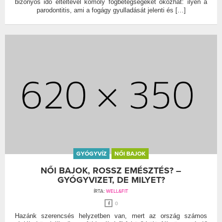
bizonyos idő elteltével komoly fogbetegségeket okozhat: ilyen a
parodontitis, ami a fogágy gyulladását jelenti és […]
GYÓGYVÍZ
NŐI BAJOK
NŐI BAJOK, ROSSZ EMÉSZTÉS? –
GYÓGYVIZET, DE MILYET?
ÍRTA:
WELL&FIT
0
Hazánk szerencsés helyzetben van, mert az ország számos