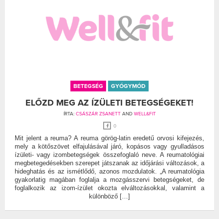
BETEGSÉG
GYÓGYMÓD
ELŐZD MEG AZ ÍZÜLETI BETEGSÉGEKET!
ÍRTA:
CSÁSZÁR ZSANETT
AND
WELL&FIT
0
Mit jelent a reuma? A reuma görög-latin eredetű orvosi kifejezés,
mely a kötőszövet elfajulásával járó, kopásos vagy gyulladásos
ízületi- vagy izombetegségek összefoglaló neve. A reumatológiai
megbetegedésekben szerepet játszanak az időjárási változások, a
hideghatás és az ismétlődő, azonos mozdulatok. „A reumatológia
gyakorlatig magában foglalja a mozgásszervi betegségeket, de
foglalkozik az izom-ízület okozta elváltozásokkal, valamint a
különböző […]