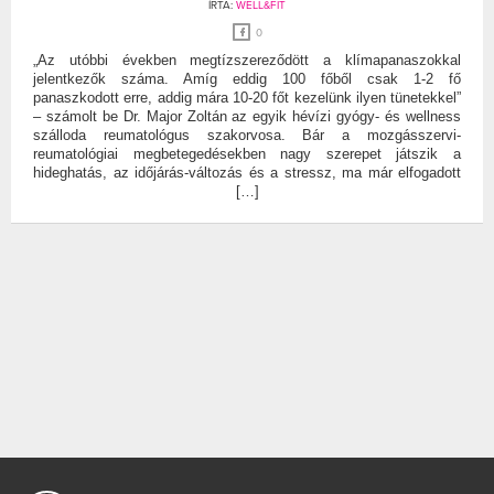
ÍRTA:
WELL&FIT
0
„Az utóbbi években megtízszereződött a klímapanaszokkal
jelentkezők száma. Amíg eddig 100 főből csak 1-2 fő
panaszkodott erre, addig mára 10-20 főt kezelünk ilyen tünetekkel”
– számolt be Dr. Major Zoltán az egyik hévízi gyógy- és wellness
szálloda reumatológus szakorvosa. Bár a mozgásszervi-
reumatológiai megbetegedésekben nagy szerepet játszik a
hideghatás, az időjárás-változás és a stressz, ma már elfogadott
[…]