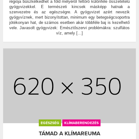
régiója büszkélkedhet a föld mélyéről feltörő különféle összetételű
gyógyvizekkel. E természeti kincsek másképp hatnak a
szervezetre és az egészségre. A gyógyvizet azért nevezik
gyógyvíznek, mert bizonyítottan, minimum egy betegségcsoportra
jótékonyan hat, de számos esetben akár többféle baj is kezelhető
vele. Javasolt gyógyvizek: Emésztőszervi problémákra: szulfátos
víz, amely […]
EGÉSZSÉG
KLÍMABERENDEZÉS
TÁMAD A KLÍMAREUMA