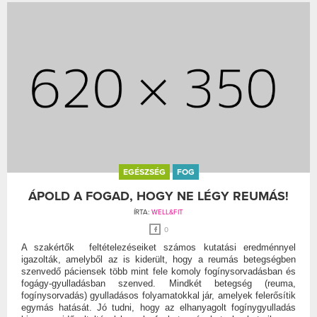
EGÉSZSÉG
FOG
ÁPOLD A FOGAD, HOGY NE LÉGY REUMÁS!
ÍRTA:
WELL&FIT
0
A szakértők feltételezéseiket számos kutatási eredménnyel
igazolták, amelyből az is kiderült, hogy a reumás betegségben
szenvedő páciensek több mint fele komoly fogínysorvadásban és
fogágy-gyulladásban szenved. Mindkét betegség (reuma,
fogínysorvadás) gyulladásos folyamatokkal jár, amelyek felerősítik
egymás hatását. Jó tudni, hogy az elhanyagolt fogínygyulladás