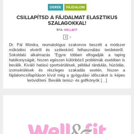
DERÉK
FÁJDALOM
CSILLAPÍTSD A FÁJDALMAT ELASZTIKUS
SZALAGOKKAL!
ÍRTA:
WELL&FIT
0
Dr. Pál Mónika, reumatológus szakorvos beszélt a módszer
működési elvéről és széleskörű felhasználási területeiről.
Sokoldalú alkalmazás “Egyre többen elfogadják a taping
hatékonyságát, hiszen egészen különböző problémák esetében is
beválik. Kiváló hatású sportsérülések, például rándulás, húzódás,
izomsérülések és részleges szakadás esetén, hiszen a
fájdalomcsillapításon kívül még a gyógyulási időszakot is képes
lerövidíteni. Beválik tenisz- és golfkönyök […]