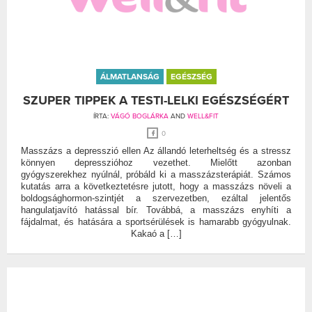
ÁLMATLANSÁG
EGÉSZSÉG
SZUPER TIPPEK A TESTI-LELKI EGÉSZSÉGÉRT
ÍRTA:
VÁGÓ BOGLÁRKA
AND
WELL&FIT
0
Masszázs a depresszió ellen Az állandó leterheltség és a stressz
könnyen depresszióhoz vezethet. Mielőtt azonban
gyógyszerekhez nyúlnál, próbáld ki a masszázsterápiát. Számos
kutatás arra a következtetésre jutott, hogy a masszázs növeli a
boldogsághormon-szintjét a szervezetben, ezáltal jelentős
hangulatjavító hatással bír. Továbbá, a masszázs enyhíti a
fájdalmat, és hatására a sportsérülések is hamarabb gyógyulnak.
Kakaó a […]