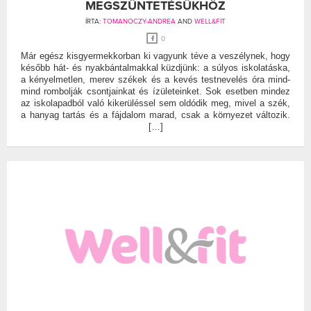
MEGSZÜNTETÉSÜKHÖZ
ÍRTA:
TOMANOCZY-ANDREA
AND
WELL&FIT
0
Már egész kisgyermekkorban ki vagyunk téve a veszélynek, hogy
később hát- és nyakbántalmakkal küzdjünk: a súlyos iskolatáska,
a kényelmetlen, merev székek és a kevés testnevelés óra mind-
mind rombolják csontjainkat és ízületeinket. Sok esetben mindez
az iskolapadból való kikerüléssel sem oldódik meg, mivel a szék,
a hanyag tartás és a fájdalom marad, csak a környezet változik.
[…]