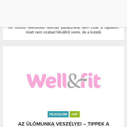
A REUMA SZÍVBETEGSÉGRE IS HAJLAMOSÍT?
ÍRTA:
WELL&FIT
0
Az ősszel felerősödő reumás panaszokat nem csak a fájdalom
miatt nem szabad félvállról venni, de a kutat&
FÁJDALOM
HÁT
AZ ÜLŐMUNKA VESZÉLYEI – TIPPEK A