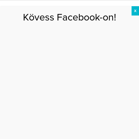
X
Kövess Facebook-on!
DIÉTA
FOGYÁS
EDZÉS
ZSÍRÉGETÉS
KEREKFENÉK
HASIZOM
FEHÉRJE
reuma