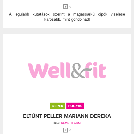
0
A legújabb kutatások szerint a magassarkú cipők viselése
károsabb, mint gondolnád!
DERÉK
FOGYÁS
ELTŰNT PELLER MARIANN DEREKA
ÍRTA:
NÉMETH ORSI
0