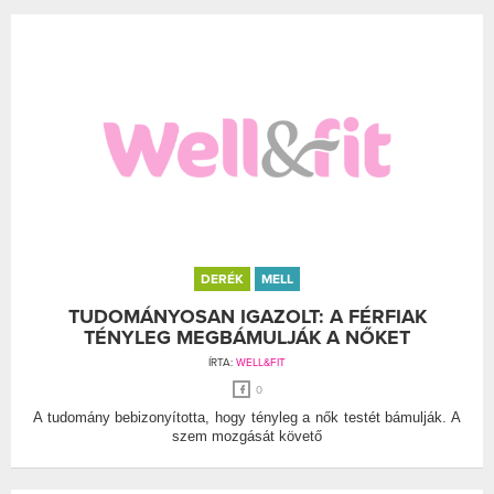
DERÉK
MELL
TUDOMÁNYOSAN IGAZOLT: A FÉRFIAK
TÉNYLEG MEGBÁMULJÁK A NŐKET
ÍRTA:
WELL&FIT
0
A tudomány bebizonyította, hogy tényleg a nők testét bámulják. A
szem mozgását követő