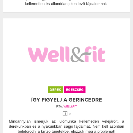
kellemetlen és állandóan jelen levő fájdalomnak.
DERÉK
EGÉSZSÉG
ÍGY FIGYELJ A GERINCEDRE
ÍRTA:
WELL&FIT
0
Mindannyian ismerjük az ülőmunka kellemetlen velejáróit, a
derekunkban és a nyakunkban sajgó fájdalmat. Nem kell azonban
beletörődni a kínzó tünetekbe, előzzük meg a problémát!