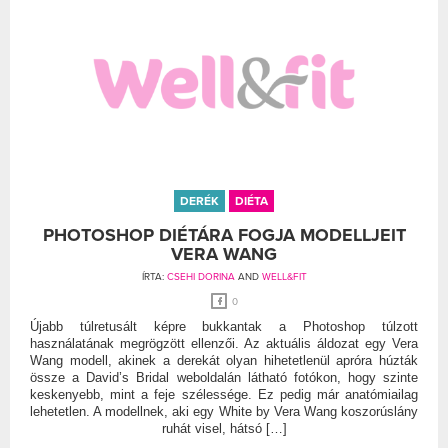
DERÉK
DIÉTA
PHOTOSHOP DIÉTÁRA FOGJA MODELLJEIT
VERA WANG
ÍRTA:
CSEHI DORINA
AND
WELL&FIT
0
Újabb túlretusált képre bukkantak a Photoshop túlzott
használatának megrögzött ellenzői. Az aktuális áldozat egy Vera
Wang modell, akinek a derekát olyan hihetetlenül apróra húzták
össze a David’s Bridal weboldalán látható fotókon, hogy szinte
keskenyebb, mint a feje szélessége. Ez pedig már anatómiailag
lehetetlen. A modellnek, aki egy White by Vera Wang koszorúslány
ruhát visel, hátsó […]