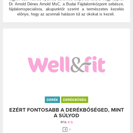
Dr. Arnold Dénes Arnold MsC, a Budai Fájdalomközpont sebésze,
fájdalomspecialista, akupunktőr szerint a természetes kezelés
előnye, hogy az azonnali hatáson túl az okokat is kezeli.
DERÉK
DERÉKBŐSÉG
EZÉRT FONTOSABB A DERÉKBŐSÉGED, MINT
A SÚLYOD
ÍRTA:
K G
0