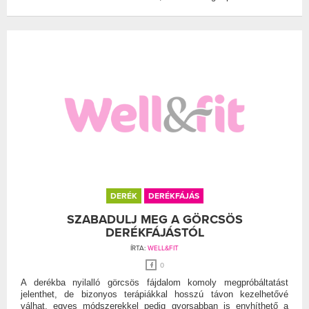
DERÉK
DERÉKFÁJÁS
SZABADULJ MEG A GÖRCSÖS
DERÉKFÁJÁSTÓL
ÍRTA:
WELL&FIT
0
A derékba nyilalló görcsös fájdalom komoly megpróbáltatást
jelenthet, de bizonyos terápiákkal hosszú távon kezelhetővé
válhat, egyes módszerekkel pedig gyorsabban is enyhíthető a