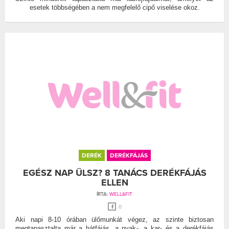
esetek többségében a nem megfelelő cipő viselése okoz.
DERÉK
DERÉKFÁJÁS
EGÉSZ NAP ÜLSZ? 8 TANÁCS DERÉKFÁJÁS
ELLEN
ÍRTA:
WELL&FIT
0
Aki napi 8-10 órában ülőmunkát végez, az szinte biztosan
megtapasztalta már a hátfájás, a nyak-, a kar- és a derékfájás