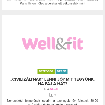
Paris Hilton, főleg a dereka lett vékonyabb, mint
BETEGSÉG
DERÉK
„CIVILIZÁLTNAK” LENNI JÓ? MIT TEGYÜNK,
HA FÁJ A HÁT?
ÍRTA:
WELL&FIT
0
Nemzetközi felmérések szerint a tizennyolc év felettiek 80-90
százaléka élete valamely szakaszá