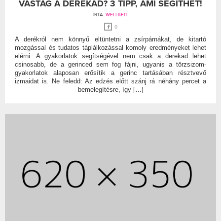
VASTAG A DEREKAD? 3 TIPP, AMI SEGÍTHET!
ÍRTA:
WELL&FIT
0
A derékról nem könnyű eltüntetni a zsírpárnákat, de kitartó
mozgással és tudatos táplálkozással komoly eredményeket lehet
elérni. A gyakorlatok segítségével nem csak a derekad lehet
csinosabb, de a gerinced sem fog fájni, ugyanis a törzsizom-
gyakorlatok alaposan erősítik a gerinc tartásában résztvevő
izmaidat is. Ne feledd: Az edzés előtt szánj rá néhány percet a
bemelegítésre, így […]