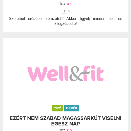
ÍRTA:
B Z
0
Szeretnél erősebb izomzatot? Akkor figyelj minden be-, és
kilégzésedre!
CIPŐ
DERÉK
EZÉRT NEM SZABAD MAGASSARKÚT VISELNI
EGÉSZ NAP
ÍRTA:
K G