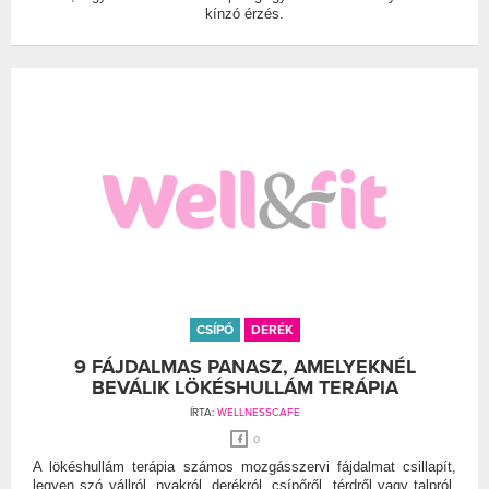
kínzó érzés.
CSÍPŐ
DERÉK
9 FÁJDALMAS PANASZ, AMELYEKNÉL
BEVÁLIK LÖKÉSHULLÁM TERÁPIA
ÍRTA:
WELLNESSCAFE
0
A lökéshullám terápia számos mozgásszervi fájdalmat csillapít,
legyen szó vállról, nyakról, derékról, csípőről, térdről vagy talpról.