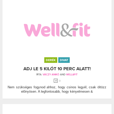
DERÉK
DIVAT
ADJ LE 5 KILÓT 10 PERC ALATT!
ÍRTA:
VÁCZY ANIKÓ
AND
WELL&FIT
0
Nem szükséges fogynod ahhoz, hogy csinos legyél, csak öltözz
előnyösen. A legfontosabb, hogy kényelmesen &