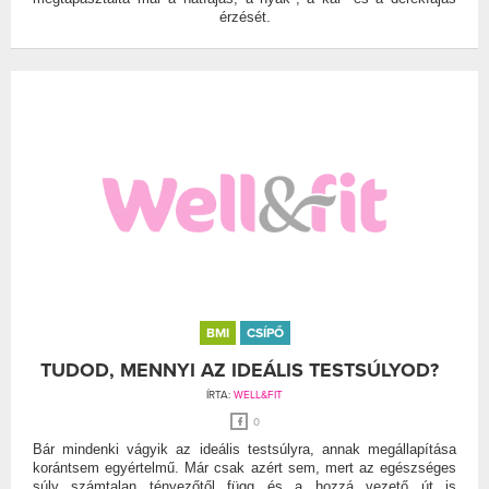
érzését.
BMI
CSÍPŐ
TUDOD, MENNYI AZ IDEÁLIS TESTSÚLYOD?
ÍRTA:
WELL&FIT
0
Bár mindenki vágyik az ideális testsúlyra, annak megállapítása
korántsem egyértelmű. Már csak azért sem, mert az egészséges
súly számtalan tényezőtől függ és a hozzá vezető út is