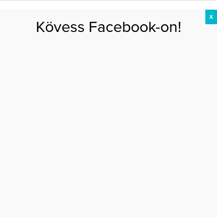
X
Kövess Facebook-on!
DIÉTA
FOGYÁS
EDZÉS
ZSÍRÉGETÉS
KEREKFENÉK
HASIZOM
FEHÉRJE
derék