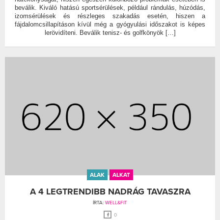
beválik. Kiváló hatású sportsérülések, például rándulás, húzódás,
izomsérülések és részleges szakadás esetén, hiszen a
fájdalomcsillapításon kívül még a gyógyulási időszakot is képes
lerövidíteni. Beválik tenisz- és golfkönyök […]
ALAK
ALKAT
A 4 LEGTRENDIBB NADRÁG TAVASZRA
ÍRTA:
WELL&FIT
0