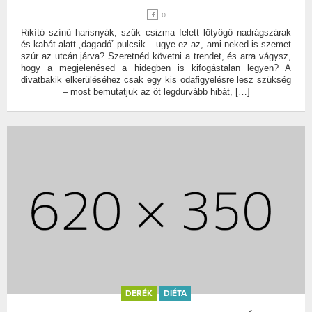
0
Rikító színű harisnyák, szűk csizma felett lötyögő nadrágszárak
és kabát alatt „dagadó” pulcsik – ugye ez az, ami neked is szemet
szúr az utcán járva? Szeretnéd követni a trendet, és arra vágysz,
hogy a megjelenésed a hidegben is kifogástalan legyen? A
divatbakik elkerüléséhez csak egy kis odafigyelésre lesz szükség
– most bemutatjuk az öt legdurvább hibát, […]
DERÉK
DIÉTA