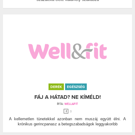
DERÉK
EGÉSZSÉG
FÁJ A HÁTAD? NE KÍMÉLD!
ÍRTA:
WELL&FIT
0
A kellemetlen tünetekkel azonban nem muszáj együtt élni. A
krónikus gerincpanasz a betegszabadságok leggyakoribb