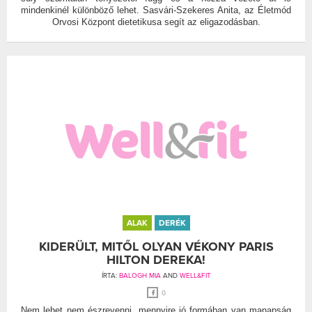
mindenkinél különböző lehet. Sasvári-Szekeres Anita, az Életmód
Orvosi Központ dietetikusa segít az eligazodásban.
ALAK
DERÉK
KIDERÜLT, MITŐL OLYAN VÉKONY PARIS
HILTON DEREKA!
ÍRTA:
BALOGH MIA
AND
WELL&FIT
0
Nem lehet nem észrevenni, mennyire jó formában van manapság