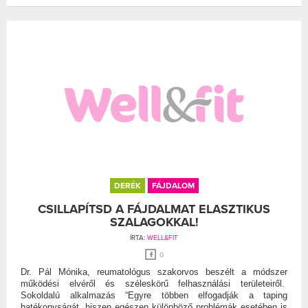
DERÉK
FÁJDALOM
CSILLAPÍTSD A FÁJDALMAT ELASZTIKUS
SZALAGOKKAL!
ÍRTA:
WELL&FIT
0
Dr. Pál Mónika, reumatológus szakorvos beszélt a módszer
működési elvéről és széleskörű felhasználási területeiről.
Sokoldalú alkalmazás “Egyre többen elfogadják a taping
hatékonyságát, hiszen egészen különböző problémák esetében is