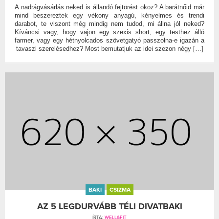
A nadrágvásárlás neked is állandó fejtörést okoz? A barátnőid már
mind beszereztek egy vékony anyagú, kényelmes és trendi
darabot, te viszont még mindig nem tudod, mi állna jól neked?
Kíváncsi vagy, hogy vajon egy szexis short, egy testhez álló
farmer, vagy egy hétnyolcados szövetgatyó passzolna-e igazán a
tavaszi szerelésedhez? Most bemutatjuk az idei szezon négy […]
BAKI
CSIZMA
AZ 5 LEGDURVÁBB TÉLI DIVATBAKI
ÍRTA:
WELL&FIT