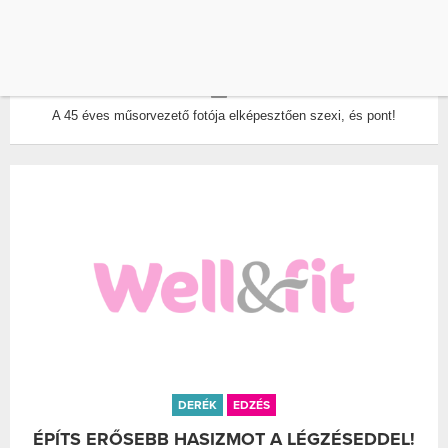
ÁBEL ANITA ÉGIG ÉRŐ LÁBAKAT, KARCSÚ
DEREKAT MUTATOTT
ÍRTA:
WELLANDFIT
0
A 45 éves műsorvezető fotója elképesztően szexi, és pont!
DERÉK
EDZÉS
ÉPÍTS ERŐSEBB HASIZMOT A LÉGZÉSEDDEL!