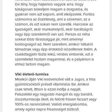
De tény, hogy hajlamos vagyok arra, hogy
túlságosan beleéljem magam a dolgokba, és
gyakran nem azt kapom, amit elképzelek. Fontos
számomra az őszinteség, ami a szívemen, az a
számon, és ezt sokan nem szeretik. Harcolok az
igazságért, akár munkahelyről, akár barátságról
vagy épp szerelemről van szó. Persze ez néha
sokkal több fáradsággal jár, mint amennyi
boldogságot ad. Nem szeretem, amikor hátulról
támadnak vagy épp érdekből közelítenek felém. A
családtagjaim tiszta lelkű, rendes emberek, ezt a
szemléletet hoztam magammal, és a pályámon is
ehhez tartom magam.
Viki életerő-turmixa
Mexikói útján Viki kedvencévé vált a Jugos, a friss
gyümölcsökből préselt vitamindús ital. Amikor
csak teheti, itthon is ezzel indítja a napját.
Felszeletel egy nagyobb mangót és egy banánt,
összeturmixolja őket, és felönti frissen facsart vagy
100%-os narancslével. Valódi energiabomba,
amely egész napra frissességet biztosít.