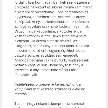
fordulni. Ilyenkor magamban kell elrendeznem a
dolgokat, ha viszont ez sikerül, nyoma sem marad
a korábbi depressziónak. Soha nem találom az
egyensúlyt, semmiben sem ismerem az arany
középutat. Annyira ellentmondásos ez számomra
is, hogy egyelőre csak ismerkedem magammal.
Vágyom a párkapcsolatra, a kötődésre, de
közben rettegek is attól, hogy feladjam a saját
életterem. Ha érzem a másik részéről az
elfogadást, akkor kenyérre lehet kenni! Sokszor
hozzám hasonló erős egyéniségekkel hozott
össze a sors, és egyikünk sem engedett.
Állandóan egymásnak feszültünk, rendszeresek
voltak a konfliktusok. Bármennyire is nagy a
szerelem, a folyamatos harc előbb-utóbb
fárasztóvá válik.
Feltételezem, a „kenyérre kenéshez” óriási
kompromisszumkészség szükséges a másik
részéről…
Tudom, hogy nekem is kompromisszumokat