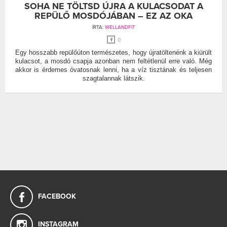
SOHA NE TÖLTSD ÚJRA A KULACSODAT A
REPÜLŐ MOSDÓJÁBAN – EZ AZ OKA
ÍRTA:
WELLANDFIT
0
Egy hosszabb repülőúton természetes, hogy újratöltenénk a kiürült
kulacsot, a mosdó csapja azonban nem feltétlenül erre való. Még
akkor is érdemes óvatosnak lenni, ha a víz tisztának és teljesen
szagtalannak látszik.
FACEBOOK
INSTAGRAM