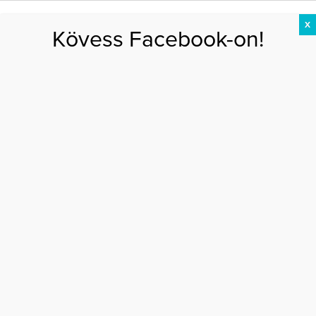
X
Kövess Facebook-on!
DIÉTA
FOGYÁS
EDZÉS
ZSÍRÉGETÉS
KEREKFENÉK
HASIZOM
FEHÉRJE
Főoldal
>
EGÉSZSÉG
>
Szorcsik Viki – Szeretem feszegetni a határaimat
SZORCSIK VIKI – SZERETEM FESZEGETNI A