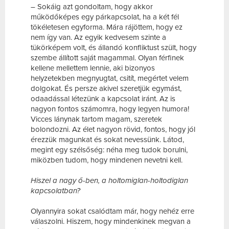
– Sokáig azt gondoltam, hogy akkor
működőképes egy párkapcsolat, ha a két fél
tökéletesen egyforma. Mára rájöttem, hogy ez
nem így van. Az egyik kedvesem szinte a
tükörképem volt, és állandó konfliktust szült, hogy
szembe állított saját magammal. Olyan férfinek
kellene mellettem lennie, aki bizonyos
helyzetekben megnyugtat, csitít, megértet velem
dolgokat. És persze akivel szeretjük egymást,
odaadással létezünk a kapcsolat iránt. Az is
nagyon fontos számomra, hogy legyen humora!
Vicces lánynak tartom magam, szeretek
bolondozni. Az élet nagyon rövid, fontos, hogy jól
érezzük magunkat és sokat nevessünk. Látod,
megint egy szélsőség: néha meg tudok borulni,
miközben tudom, hogy mindenen nevetni kell.
Hiszel a nagy ő-ben, a holtomiglan-holtodiglan
kapcsolatban?
Olyannyira sokat csalódtam már, hogy nehéz erre
válaszolni. Hiszem, hogy mindenkinek megvan a