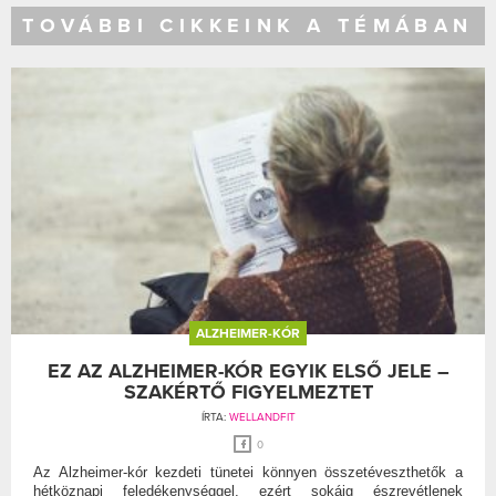
TOVÁBBI CIKKEINK A TÉMÁBAN
ALZHEIMER-KÓR
EZ AZ ALZHEIMER-KÓR EGYIK ELSŐ JELE –
SZAKÉRTŐ FIGYELMEZTET
ÍRTA:
WELLANDFIT
0
Az Alzheimer-kór kezdeti tünetei könnyen összetéveszthetők a
hétköznapi feledékenységgel, ezért sokáig észrevétlenek