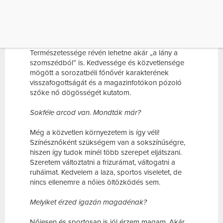
SZÜKSÉGEM VAN A SOKSZÍNŰSÉGRE, HISZEN
ÍGY TUDOK […]
Mosolygósan, lófarokba kötött hajjal érkezik
találkozónk helyszínére, egy kávézóba.
Természetessége révén lehetne akár „a lány a
szomszédból” is. Kedvessége és közvetlensége
mögött a sorozatbéli főnővér karakterének
visszafogottságát és a magazinfotókon pózoló
szőke nő dögösségét kutatom.
Sokféle arcod van. Mondták már?
Még a közvetlen környezetem is így véli!
Színésznőként szükségem van a sokszínűségre,
hiszen így tudok minél több szerepet eljátszani.
Szeretem változtatni a frizurámat, váltogatni a
ruháimat. Kedvelem a laza, sportos viseletet, de
nincs ellenemre a nőies öltözködés sem.
Melyiket érzed igazán magadénak?
Nőiesen és sportosan is jól érzem magam. Akár