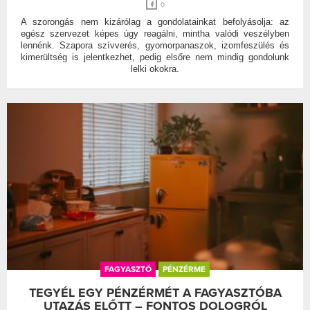
0
A szorongás nem kizárólag a gondolatainkat befolyásolja: az
egész szervezet képes úgy reagálni, mintha valódi veszélyben
lennénk. Szapora szívverés, gyomorpanaszok, izomfeszülés és
kimerültség is jelentkezhet, pedig elsőre nem mindig gondolunk
lelki okokra.
FAGYASZTÓ
PÉNZÉRME
TEGYÉL EGY PÉNZÉRMÉT A FAGYASZTÓBA
UTAZÁS ELŐTT – FONTOS DOLOGRÓL