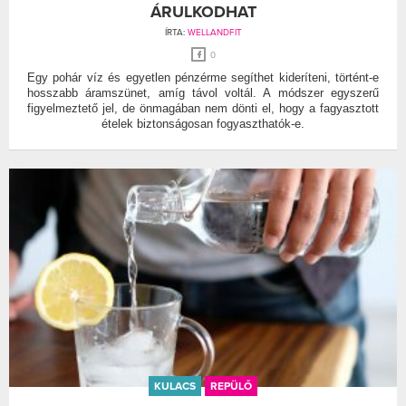
ÁRULKODHAT
ÍRTA:
WELLANDFIT
0
Egy pohár víz és egyetlen pénzérme segíthet kideríteni, történt-e
hosszabb áramszünet, amíg távol voltál. A módszer egyszerű
figyelmeztető jel, de önmagában nem dönti el, hogy a fagyasztott
ételek biztonságosan fogyaszthatók-e.
KULACS
REPÜLŐ