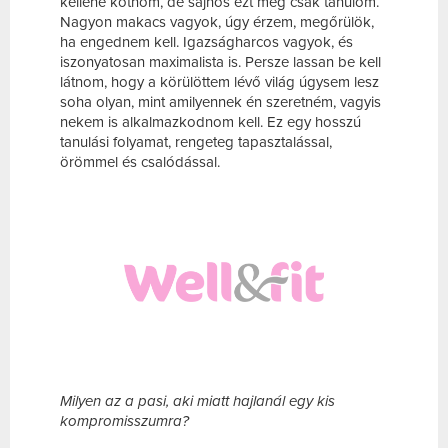
kellene kötnöm, de sajnos ezt még csak tanulom.
Nagyon makacs vagyok, úgy érzem, megőrülök,
ha engednem kell. Igazságharcos vagyok, és
iszonyatosan maximalista is. Persze lassan be kell
látnom, hogy a körülöttem lévő világ úgysem lesz
soha olyan, mint amilyennek én szeretném, vagyis
nekem is alkalmazkodnom kell. Ez egy hosszú
tanulási folyamat, rengeteg tapasztalással,
örömmel és csalódással.
Milyen az a pasi, aki miatt hajlanál egy kis
kompromisszumra?