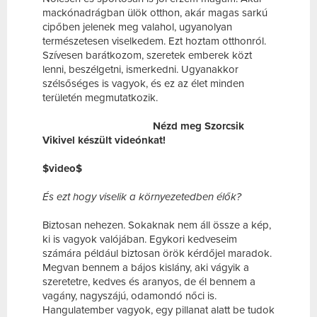
mackónadrágban ülök otthon, akár magas sarkú
cipőben jelenek meg valahol, ugyanolyan
természetesen viselkedem. Ezt hoztam otthonról.
Szívesen barátkozom, szeretek emberek közt
lenni, beszélgetni, ismerkedni. Ugyanakkor
szélsőséges is vagyok, és ez az élet minden
területén megmutatkozik.
Nézd meg Szorcsik
Vikivel készült videónkat!
$video$
És ezt hogy viselik a környezetedben élők?
Biztosan nehezen. Sokaknak nem áll össze a kép,
ki is vagyok valójában. Egykori kedveseim
számára például biztosan örök kérdőjel maradok.
Megvan bennem a bájos kislány, aki vágyik a
szeretetre, kedves és aranyos, de él bennem a
vagány, nagyszájú, odamondó nőci is.
Hangulatember vagyok, egy pillanat alatt be tudok