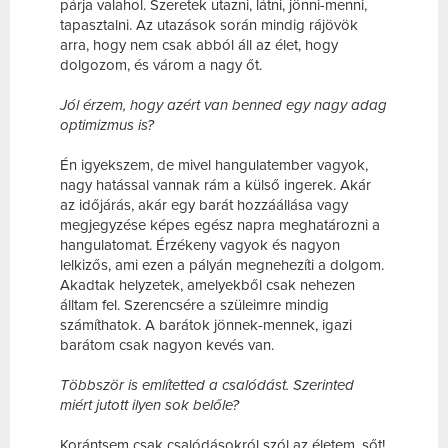
párja valahol. Szeretek utazni, látni, jönni-menni,
tapasztalni. Az utazások során mindig rájövök
arra, hogy nem csak abból áll az élet, hogy
dolgozom, és várom a nagy őt.
Jól érzem, hogy azért van benned egy nagy adag
optimizmus is?
Én igyekszem, de mivel hangulatember vagyok,
nagy hatással vannak rám a külső ingerek. Akár
az időjárás, akár egy barát hozzáállása vagy
megjegyzése képes egész napra meghatározni a
hangulatomat. Érzékeny vagyok és nagyon
lelkizős, ami ezen a pályán megnehezíti a dolgom.
Akadtak helyzetek, amelyekből csak nehezen
álltam fel. Szerencsére a szüleimre mindig
számíthatok. A barátok jönnek-mennek, igazi
barátom csak nagyon kevés van.
Többször is említetted a csalódást. Szerinted
miért jutott ilyen sok belőle?
Korántsem csak csalódásokról szól az életem, sőt!