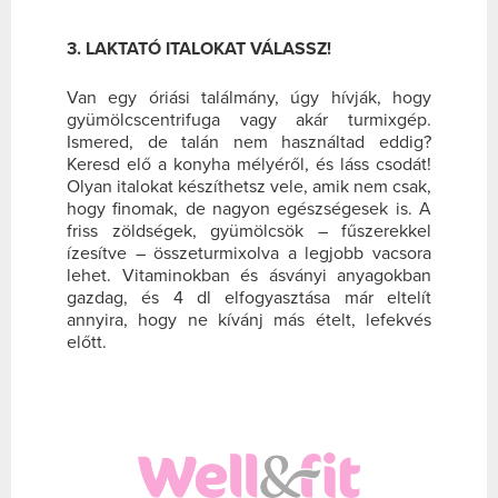
3. LAKTATÓ ITALOKAT VÁLASSZ!
Van egy óriási találmány, úgy hívják, hogy
gyümölcscentrifuga vagy akár turmixgép.
Ismered, de talán nem használtad eddig?
Keresd elő a konyha mélyéről, és láss csodát!
Olyan italokat készíthetsz vele, amik nem csak,
hogy finomak, de nagyon egészségesek is. A
friss zöldségek, gyümölcsök – fűszerekkel
ízesítve – összeturmixolva a legjobb vacsora
lehet. Vitaminokban és ásványi anyagokban
gazdag, és 4 dl elfogyasztása már eltelít
annyira, hogy ne kívánj más ételt, lefekvés
előtt.