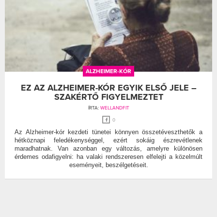
ALZHEIMER-KÓR
EZ AZ ALZHEIMER-KÓR EGYIK ELSŐ JELE –
SZAKÉRTŐ FIGYELMEZTET
ÍRTA:
WELLANDFIT
0
Az Alzheimer-kór kezdeti tünetei könnyen összetéveszthetők a
hétköznapi feledékenységgel, ezért sokáig észrevétlenek
maradhatnak. Van azonban egy változás, amelyre különösen
érdemes odafigyelni: ha valaki rendszeresen elfelejti a közelmúlt
eseményeit, beszélgetéseit.