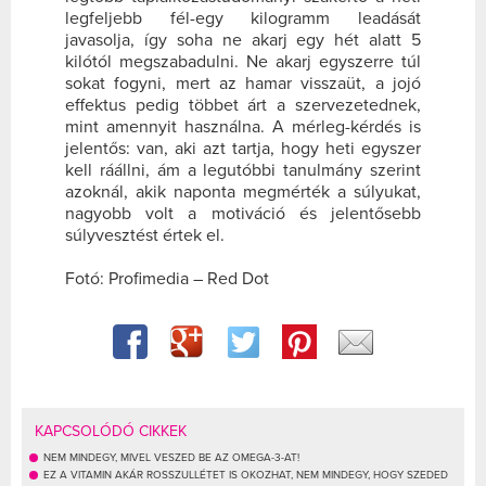
legfeljebb fél-egy kilogramm leadását
javasolja, így soha ne akarj egy hét alatt 5
kilótól megszabadulni. Ne akarj egyszerre túl
sokat fogyni, mert az hamar visszaüt, a jojó
effektus pedig többet árt a szervezetednek,
mint amennyit használna. A mérleg-kérdés is
jelentős: van, aki azt tartja, hogy heti egyszer
kell ráállni, ám a legutóbbi tanulmány szerint
azoknál, akik naponta megmérték a súlyukat,
nagyobb volt a motiváció és jelentősebb
súlyvesztést értek el.
Fotó: Profimedia – Red Dot
KAPCSOLÓDÓ CIKKEK
NEM MINDEGY, MIVEL VESZED BE AZ OMEGA-3-AT!
EZ A VITAMIN AKÁR ROSSZULLÉTET IS OKOZHAT, NEM MINDEGY, HOGY SZEDED