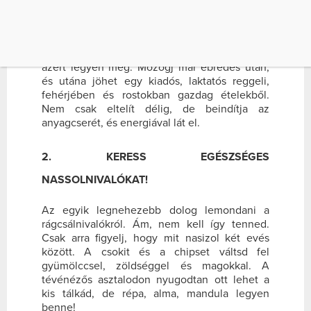
Nem csak kitaláció az a mondás, hogy
„Reggelizz királyként!” Ez az alapja
mindennek. Ha teheted, kelj fel minden nap
olyan korán – persze a napi nyolc óra alvás
azért legyen meg. Mozogj már ébredés után,
és utána jöhet egy kiadós, laktatós reggeli,
fehérjében és rostokban gazdag ételekből.
Nem csak eltelít délig, de beindítja az
anyagcserét, és energiával lát el.
2. KERESS EGÉSZSÉGES
NASSOLNIVALÓKAT!
Az egyik legnehezebb dolog lemondani a
rágcsálnivalókról. Ám, nem kell így tenned.
Csak arra figyelj, hogy mit nasizol két evés
között. A csokit és a chipset váltsd fel
gyümölccsel, zöldséggel és magokkal. A
tévénézős asztalodon nyugodtan ott lehet a
kis tálkád, de répa, alma, mandula legyen
benne!