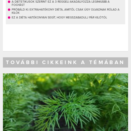
A DIETETIKUSOK SZERINT EZ A 3 REGGELI AKADÁLYOZZA LEGINKÁBB A
FOGYÁST
PRÓBÁLD KI: EXTRAHATÉKONY DIÉTA, AMITŐL CSAK ÚGY OLVADNAK RÓLAD A
KILÓK
EZ A DIÉTA HATÉKONYAN SEGÍT, HOGY MEGSZABADULJ PÁR KILÓTÓL
TOVÁBBI CIKKEINK A TÉMÁBAN