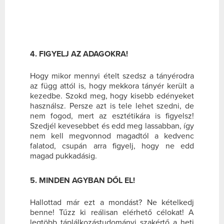
4. FIGYELJ AZ ADAGOKRA!
Hogy mikor mennyi ételt szedsz a tányérodra
az függ attól is, hogy mekkora tányér került a
kezedbe. Szokd meg, hogy kisebb edényeket
használsz. Persze azt is tele lehet szedni, de
nem fogod, mert az esztétikára is figyelsz!
Szedjél kevesebbet és edd meg lassabban, így
nem kell megvonnod magadtól a kedvenc
falatod, csupán arra figyelj, hogy ne edd
magad pukkadásig.
5. MINDEN AGYBAN DŐL EL!
Hallottad már ezt a mondást? Ne kételkedj
benne! Tűzz ki reálisan elérhető célokat! A
legtöbb táplálkozástudományi szakértő a heti