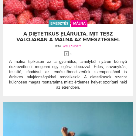
EMÉSZTÉS
MÁLNA
A DIETETIKUS ELÁRULTA, MIT TESZ
VALÓJÁBAN A MÁLNA AZ EMÉSZTÉSSEL
ÍRTA:
WELLANDFIT
0
A málna tipikusan az a gyümölcs, amelyből nyáron könnyű
észrevétlenül megenni egy egész dobozzal. Édes, savanykás,
frissítő, ráadásul az emésztőrendszerünk szempontjából is
érdekes tulajdonságokkal rendelkezik. A dietetikusok szerint
különösen magas rosttartalma miatt érdemes helyet szorítani neki
az étrendben.