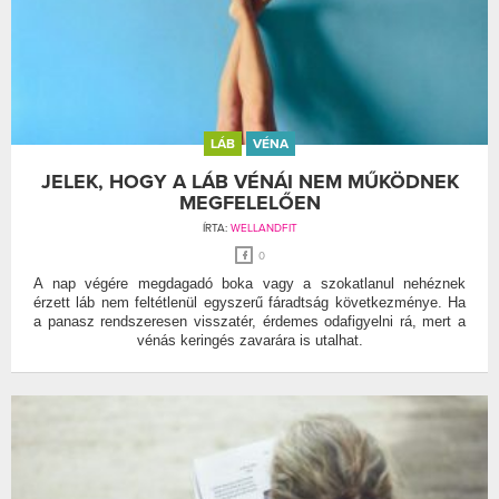
LÁB
VÉNA
JELEK, HOGY A LÁB VÉNÁI NEM MŰKÖDNEK
MEGFELELŐEN
ÍRTA:
WELLANDFIT
0
A nap végére megdagadó boka vagy a szokatlanul nehéznek
érzett láb nem feltétlenül egyszerű fáradtság következménye. Ha
a panasz rendszeresen visszatér, érdemes odafigyelni rá, mert a
vénás keringés zavarára is utalhat.