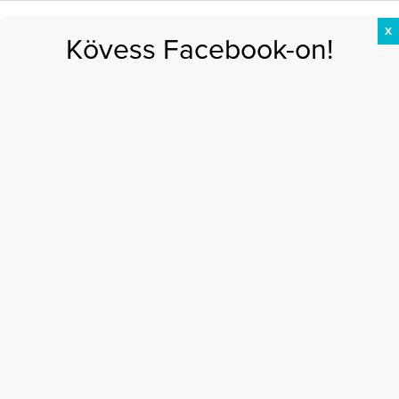
X
Kövess Facebook-on!
DIÉTA
FOGYÁS
EDZÉS
ZSÍRÉGETÉS
KEREKFENÉK
HASIZOM
FEHÉRJE
Főoldal
>
EGÉSZSÉG
>
5 tipp a biztos fogyásért
5 TIPP A BIZTOS FOGYÁSÉRT