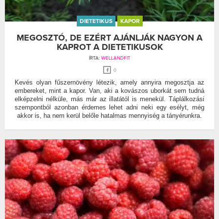
DIETETIKUS
KAPOR
MEGOSZTÓ, DE EZÉRT AJÁNLJÁK NAGYON A
KAPROT A DIETETIKUSOK
ÍRTA:
WELLANDFIT
0
Kevés olyan fűszernövény létezik, amely annyira megosztja az
embereket, mint a kapor. Van, aki a kovászos uborkát sem tudná
elképzelni nélküle, más már az illatától is menekül. Táplálkozási
szempontból azonban érdemes lehet adni neki egy esélyt, még
akkor is, ha nem kerül belőle hatalmas mennyiség a tányérunkra.