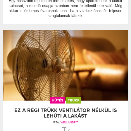
Egy hosszabb repülőúton természetes, hogy újratöltenénk a kiürült
kulacsot, a mosdó csapja azonban nem feltétlenül erre való. Még
akkor is érdemes óvatosnak lenni, ha a víz tisztának és teljesen
szagtalannak látszik.
HŰTÉS
TRÜKK
EZ A RÉGI TRÜKK VENTILÁTOR NÉLKÜL IS
LEHŰTI A LAKÁST
ÍRTA:
WELLANDFIT
0