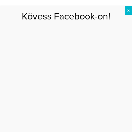
X
Kövess Facebook-on!
DIÉTA
FOGYÁS
EDZÉS
ZSÍRÉGETÉS
KEREKFENÉK
HASIZOM
FEHÉRJE
Főoldal
>
EGÉSZSÉG
>
Az aloe vera ital nem is egészséges?
AZ ALOE VERA ITAL NEM IS EGÉSZSÉGES?