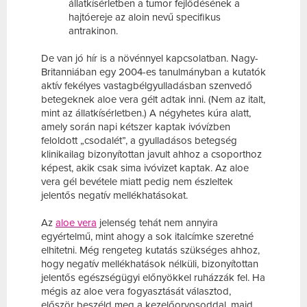
állatkísérletben a tumor fejlődésének a
hajtóereje az aloin nevű specifikus
antrakinon.
De van jó hír is a növénnyel kapcsolatban. Nagy-
Britanniában egy 2004-es tanulmányban a kutatók
aktív fekélyes vastagbélgyulladásban szenvedő
betegeknek aloe vera gélt adtak inni. (Nem az italt,
mint az állatkísérletben.) A négyhetes kúra alatt,
amely során napi kétszer kaptak ivóvízben
feloldott „csodalét”, a gyulladásos betegség
klinikailag bizonyítottan javult ahhoz a csoporthoz
képest, akik csak sima ivóvizet kaptak. Az aloe
vera gél bevétele miatt pedig nem észleltek
jelentős negatív mellékhatásokat.
Az
aloe vera
jelenség tehát nem annyira
egyértelmű, mint ahogy a sok italcímke szeretné
elhitetni. Még rengeteg kutatás szükséges ahhoz,
hogy negatív mellékhatások nélküli, bizonyítottan
jelentős egészségügyi előnyökkel ruházzák fel. Ha
mégis az aloe vera fogyasztását választod,
először beszéld meg a kezelőorvosoddal, majd