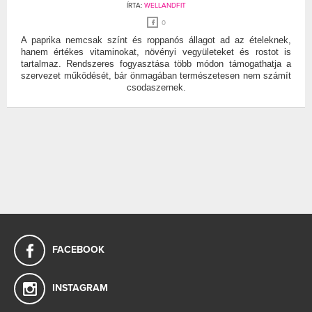
ÍRTA:
WELLANDFIT
0
A paprika nemcsak színt és roppanós állagot ad az ételeknek,
hanem értékes vitaminokat, növényi vegyületeket és rostot is
tartalmaz. Rendszeres fogyasztása több módon támogathatja a
szervezet működését, bár önmagában természetesen nem számít
csodaszernek.
FACEBOOK
INSTAGRAM