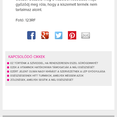
győződj meg róla, hogy a kiszemelt termék nem
tartalmaz aloint.
Fotó: 123RF
KAPCSOLÓDÓ CIKKEK
EZ TÖRTÉNIK A SZÍVEDDEL, HA RENDSZERESEN ESZEL GÖRÖGDINNYÉT
EZEK A VITAMINOK HATÉKONYAN TÁMOGATJÁK A MÁJ EGÉSZSÉGÉT
EZÉRT JELENT OLYAN NAGY KIHÍVÁST A SZERVEZETNEK A LÉP GYÓGYULÁSA
EGÉSZSÉGESNEK HITT TURMIXOK, AMELYEK MÉGSEM AZOK
ZÖLDSÉGEK, AMELYEK SEGÍTIK A MÁJ EGÉSZSÉGÉT