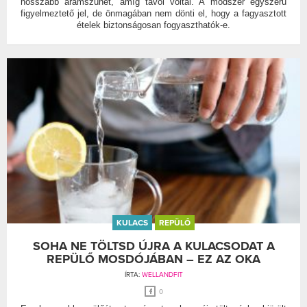
hosszabb áramszünet, amíg távol voltál. A módszer egyszerű
figyelmeztető jel, de önmagában nem dönti el, hogy a fagyasztott
ételek biztonságosan fogyaszthatók-e.
KULACS
REPÜLŐ
SOHA NE TÖLTSD ÚJRA A KULACSODAT A
REPÜLŐ MOSDÓJÁBAN – EZ AZ OKA
ÍRTA:
WELLANDFIT
0