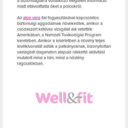
a biztonságukra vonatkozó elégtelen információ
miatt eltávolíttatta őket a polcokról.
Az
aloe vera
ital fogyasztásával kapcsolatos
biztonsági aggodalmak növekedtek, amikor a
csodaszert kétéves vizsgálat alá vetették
Amerikában, a Nemzeti Toxikológiai Program
keretében. Amikor a kísérletben a növény teljes
levélkivonatát adták a patkányoknak, bizonyítottan
vastagbél daganaton alapuló rákkeltő aktivitást
mutatott mind a hím, mind a nőstény
rágcsálókban.