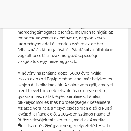
amely felsorolja a termék csodálatos előnyeit és
biztosítaná a havi ellátásodat is, kirajzolódna a
teljes történet.
Az
aloe vera
ital érdekessége, hogy az óriási
marketingtámogatás ellenére, melyben felhívják az
emberek figyelmét az előnyeire, nagyon kevés
tudományos adat áll rendelkezésre az emberi
felhasználás támogatásáról. Ráadásul az állatokon
végzett toxicitási, azaz mérgezőképességi
vizsgálatok egy része aggasztó.
A növény használata közel 5000 évre nyúlik
vissza az ókori Egyiptomban, ahol már helyileg és
szájon át is alkalmazták. Az aloe vera gélt, amelyet
a zöld levél bőrének felszakításakor nyernek ki,
gyakran használják égési sérülések, hámlás,
pikkelysömör és más bőrbetegségek kezelésére.
Az aloe vera italt, amelyet elsősorban a zöld külső
levélből állítanak elő, 2002-ben számos hashajtó
fő összetevőjeként szerepelt, majd az Amerikai
Élelmiszer- és Gyógyszerengedélyeztetési Hivatal