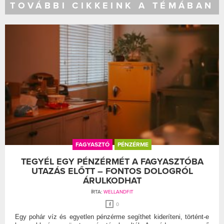
TOVÁBBI CIKKEINK A TÉMÁBAN
FAGYASZTÓ
PÉNZÉRME
TEGYÉL EGY PÉNZÉRMÉT A FAGYASZTÓBA
UTAZÁS ELŐTT – FONTOS DOLOGRÓL
ÁRULKODHAT
ÍRTA:
WELLANDFIT
0
Egy pohár víz és egyetlen pénzérme segíthet kideríteni, történt-e