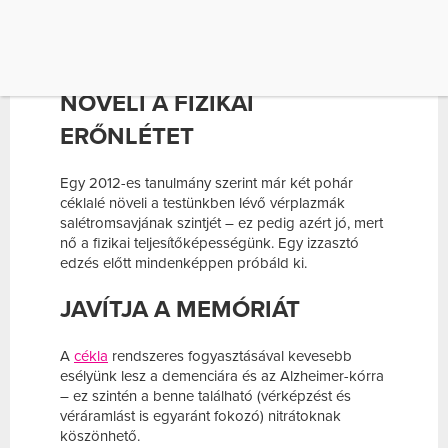
Rendszeres fogyasztásával még az is lehet, hogy
a vérnyomáscsökkentő gyógyszereid
mennyiségét is csökkentheti a házi orvosod.
NÖVELI A FIZIKAI
ERŐNLÉTET
Egy 2012-es tanulmány szerint már két pohár
céklalé növeli a testünkben lévő vérplazmák
salétromsavjának szintjét – ez pedig azért jó, mert
nő a fizikai teljesítőképességünk. Egy izzasztó
edzés előtt mindenképpen próbáld ki.
JAVÍTJA A MEMÓRIÁT
A
cékla
rendszeres fogyasztásával kevesebb
esélyünk lesz a demenciára és az Alzheimer-kórra
– ez szintén a benne található (vérképzést és
véráramlást is egyaránt fokozó) nitrátoknak
köszönhető.