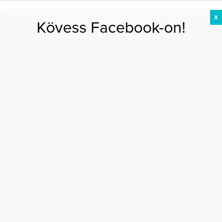
X
Kövess Facebook-on!
DIÉTA
FOGYÁS
EDZÉS
ZSÍRÉGETÉS
KEREKFENÉK
HASIZOM
FEHÉRJE
Főoldal
>
EGÉSZSÉG
>
A cékla jótékony hatásai
A CÉKLA JÓTÉKONY HATÁSAI