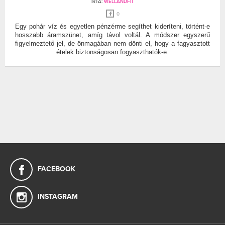
ÍRTA:
WELLANDFIT
0
Egy pohár víz és egyetlen pénzérme segíthet kideríteni, történt-e
hosszabb áramszünet, amíg távol voltál. A módszer egyszerű
figyelmeztető jel, de önmagában nem dönti el, hogy a fagyasztott
ételek biztonságosan fogyaszthatók-e.
FACEBOOK
INSTAGRAM