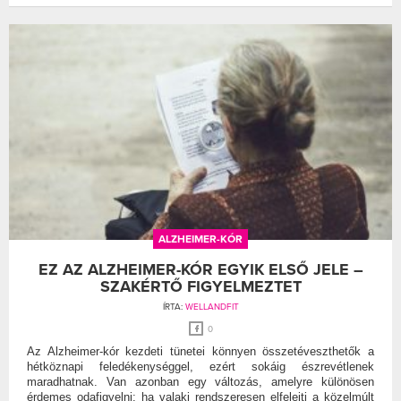
ALZHEIMER-KÓR
EZ AZ ALZHEIMER-KÓR EGYIK ELSŐ JELE –
SZAKÉRTŐ FIGYELMEZTET
ÍRTA:
WELLANDFIT
0
Az Alzheimer-kór kezdeti tünetei könnyen összetéveszthetők a
hétköznapi feledékenységgel, ezért sokáig észrevétlenek
maradhatnak. Van azonban egy változás, amelyre különösen
érdemes odafigyelni: ha valaki rendszeresen elfelejti a közelmúlt