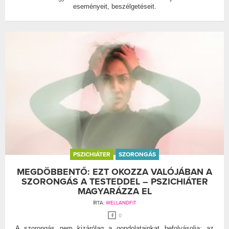
eseményeit, beszélgetéseit.
PSZICHIÁTER
SZORONGÁS
MEGDÖBBENTŐ: EZT OKOZZA VALÓJÁBAN A
SZORONGÁS A TESTEDDEL – PSZICHIÁTER
MAGYARÁZZA EL
ÍRTA:
WELLANDFIT
0
A szorongás nem kizárólag a gondolatainkat befolyásolja: az