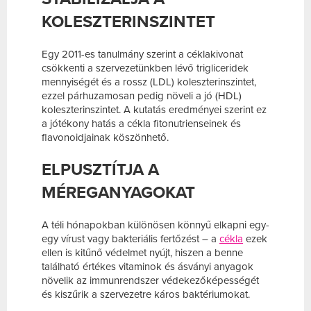
KOLESZTERINSZINTET
Egy 2011-es tanulmány szerint a céklakivonat
csökkenti a szervezetünkben lévő trigliceridek
mennyiségét és a rossz (LDL) koleszterinszintet,
ezzel párhuzamosan pedig növeli a jó (HDL)
koleszterinszintet. A kutatás eredményei szerint ez
a jótékony hatás a cékla fitonutrienseinek és
flavonoidjainak köszönhető.
ELPUSZTÍTJA A
MÉREGANYAGOKAT
A téli hónapokban különösen könnyű elkapni egy-
egy vírust vagy bakteriális fertőzést – a
cékla
ezek
ellen is kitűnő védelmet nyújt, hiszen a benne
található értékes vitaminok és ásványi anyagok
növelik az immunrendszer védekezőképességét
és kiszűrik a szervezetre káros baktériumokat.