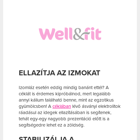
ELLAZÍTJA AZ IZMOKAT
Izomláz esetén eddig mindig banánt ettél? A
céklát is érdemes kipróbálnod, mert legalább
annyi kálium található benne, mint az egzotikus
gyümölcsben! A
céklában
lévő ásványi elektrolitok
ráadásul az idegek ellazításában is segítenek,
tehát egy-egy nagyobb prezentáció előtt is a
segítségedre lehet ez a zöldség.
STABILIZÁLJA A