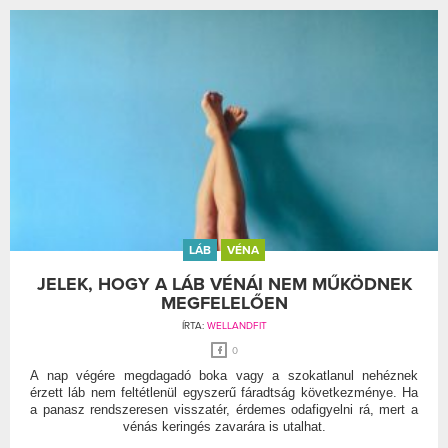
LÁB
VÉNA
JELEK, HOGY A LÁB VÉNÁI NEM MŰKÖDNEK
MEGFELELŐEN
ÍRTA:
WELLANDFIT
0
A nap végére megdagadó boka vagy a szokatlanul nehéznek
érzett láb nem feltétlenül egyszerű fáradtság következménye. Ha
a panasz rendszeresen visszatér, érdemes odafigyelni rá, mert a
vénás keringés zavarára is utalhat.