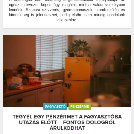
egész szervezet képes úgy reagálni, mintha valódi veszélyben
lennénk. Szapora szívverés, gyomorpanaszok, izomfeszülés és
kimerültség is jelentkezhet, pedig elsőre nem mindig gondolunk
lelki okokra.
FAGYASZTÓ
PÉNZÉRME
TEGYÉL EGY PÉNZÉRMÉT A FAGYASZTÓBA
UTAZÁS ELŐTT – FONTOS DOLOGRÓL
ÁRULKODHAT