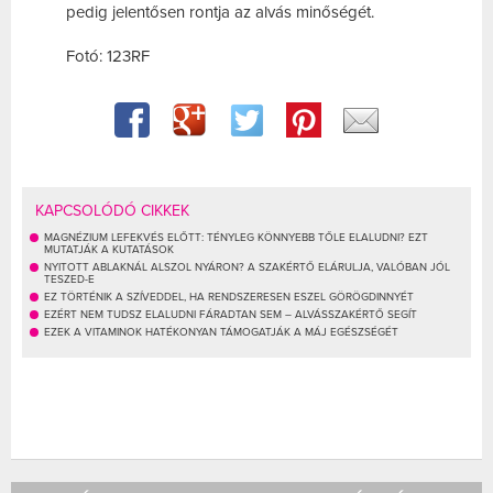
pedig jelentősen rontja az alvás minőségét.
Fotó: 123RF
KAPCSOLÓDÓ CIKKEK
MAGNÉZIUM LEFEKVÉS ELŐTT: TÉNYLEG KÖNNYEBB TŐLE ELALUDNI? EZT
MUTATJÁK A KUTATÁSOK
NYITOTT ABLAKNÁL ALSZOL NYÁRON? A SZAKÉRTŐ ELÁRULJA, VALÓBAN JÓL
TESZED-E
EZ TÖRTÉNIK A SZÍVEDDEL, HA RENDSZERESEN ESZEL GÖRÖGDINNYÉT
EZÉRT NEM TUDSZ ELALUDNI FÁRADTAN SEM – ALVÁSSZAKÉRTŐ SEGÍT
EZEK A VITAMINOK HATÉKONYAN TÁMOGATJÁK A MÁJ EGÉSZSÉGÉT