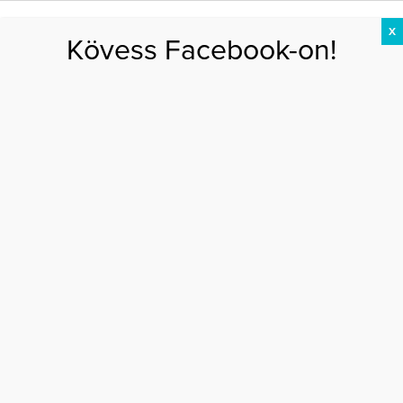
X
Kövess Facebook-on!
DIÉTA
FOGYÁS
EDZÉS
ZSÍRÉGETÉS
KEREKFENÉK
HASIZOM
FEHÉRJE
Főoldal
>
EGÉSZSÉG
>
7 ok, amiért reggel kimerülten ébredsz
7 OK, AMIÉRT REGGEL KIMERÜLTEN