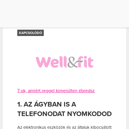
gondolkodni. Azonban vannak olyan napok,
amikor hiába szundizol eleget, mégis kimerülten
ébredsz. Gondolkodtál már azon, hogy mi lehet az
oka? Most megismerheted a 7 fő bűnöst.
KAPCSOLÓDÓ
7 ok, amiért reggel kimerülten ébredsz
1. AZ ÁGYBAN IS A
TELEFONODAT NYOMKODOD
Az elektronikus eszközök és az általuk kibocsátott