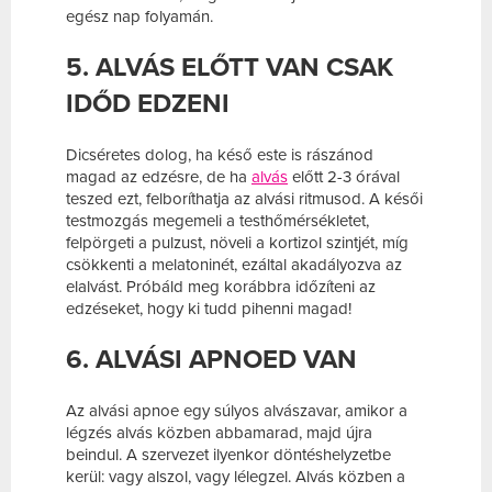
egész nap folyamán.
5. ALVÁS ELŐTT VAN CSAK
IDŐD EDZENI
Dicséretes dolog, ha késő este is rászánod
magad az edzésre, de ha
alvás
előtt 2-3 órával
teszed ezt, felboríthatja az alvási ritmusod. A késői
testmozgás megemeli a testhőmérsékletet,
felpörgeti a pulzust, növeli a kortizol szintjét, míg
csökkenti a melatoninét, ezáltal akadályozva az
elalvást. Próbáld meg korábbra időzíteni az
edzéseket, hogy ki tudd pihenni magad!
6. ALVÁSI APNOED VAN
Az alvási apnoe egy súlyos alvászavar, amikor a
légzés alvás közben abbamarad, majd újra
beindul. A szervezet ilyenkor döntéshelyzetbe
kerül: vagy alszol, vagy lélegzel. Alvás közben a