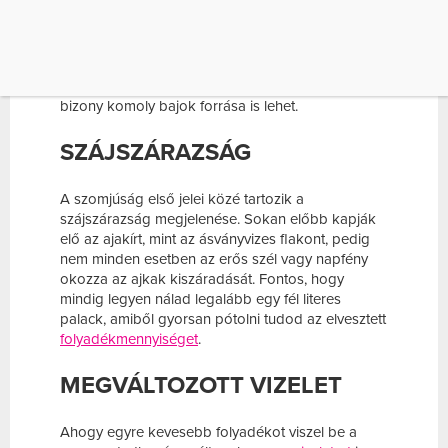
ízületeket, szállítja a tápanyagot és a hormonokat.
Vizelettel
, széklettel, izzadással és légzéssel együtt
hozzávetőlegesen naponta két és fél liter távozik a
szervezetből, amit muszáj pótolni tested megfelelő
működése érdekében, mert a dehidratáltság
bizony komoly bajok forrása is lehet.
SZÁJSZÁRAZSÁG
A szomjúság első jelei közé tartozik a
szájszárazság megjelenése. Sokan előbb kapják
elő az ajakírt, mint az ásványvizes flakont, pedig
nem minden esetben az erős szél vagy napfény
okozza az ajkak kiszáradását. Fontos, hogy
mindig legyen nálad legalább egy fél literes
palack, amiből gyorsan pótolni tudod az elvesztett
folyadékmennyiséget
.
MEGVÁLTOZOTT VIZELET
Ahogy egyre kevesebb folyadékot viszel be a