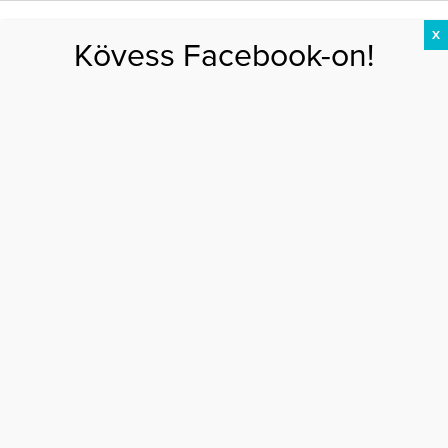
X
Kövess Facebook-on!
DIÉTA
FOGYÁS
EDZÉS
ZSÍRÉGETÉS
KEREKFENÉK
HASIZOM
FEHÉRJE
Főoldal
>
EGÉSZSÉG
>
Ez történik a testedben, amikor szomjas vagy
EZ TÖRTÉNIK A TESTEDBEN, AMIKOR