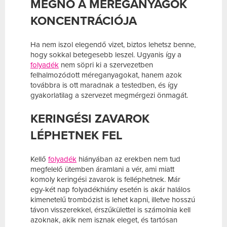
MEGNŐ A MÉREGANYAGOK
KONCENTRÁCIÓJA
Ha nem iszol elegendő vizet, biztos lehetsz benne,
hogy sokkal betegesebb leszel. Ugyanis így a
folyadék
nem söpri ki a szervezetben
felhalmozódott méreganyagokat, hanem azok
továbbra is ott maradnak a testedben, és így
gyakorlatilag a szervezet megmérgezi önmagát.
KERINGÉSI ZAVAROK
LÉPHETNEK FEL
Kellő
folyadék
hiányában az erekben nem tud
megfelelő ütemben áramlani a vér, ami miatt
komoly keringési zavarok is felléphetnek. Már
egy-két nap folyadékhiány esetén is akár halálos
kimenetelű trombózist is lehet kapni, illetve hosszú
távon visszerekkel, érszűkülettel is számolnia kell
azoknak, akik nem isznak eleget, és tartósan