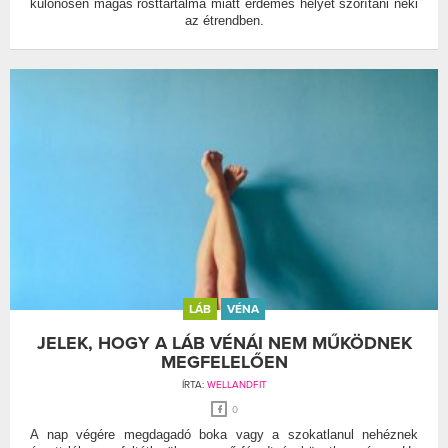
különösen magas rosttartalma miatt érdemes helyet szorítani neki
az étrendben.
LÁB
VÉNA
JELEK, HOGY A LÁB VÉNÁI NEM MŰKÖDNEK
MEGFELELŐEN
ÍRTA:
WELLANDFIT
0
A nap végére megdagadó boka vagy a szokatlanul nehéznek