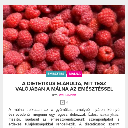
EMÉSZTÉS
MÁLNA
A DIETETIKUS ELÁRULTA, MIT TESZ
VALÓJÁBAN A MÁLNA AZ EMÉSZTÉSSEL
ÍRTA:
WELLANDFIT
0
A málna tipikusan az a gyümölcs, amelyből nyáron könnyű
észrevétlenül megenni egy egész dobozzal. Édes, savanykás,
frissítő, ráadásul az emésztőrendszerünk szempontjából is
érdekes tulajdonságokkal rendelkezik. A dietetikusok szerint