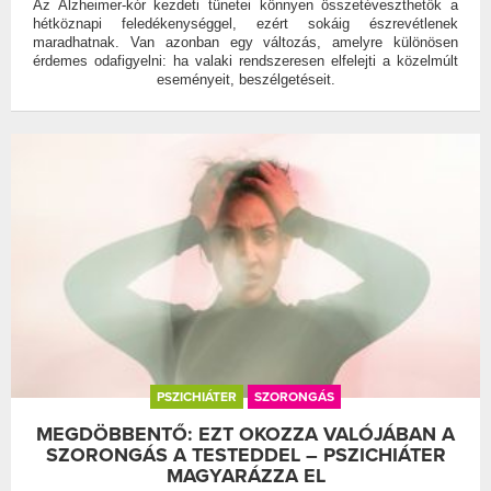
Az Alzheimer-kór kezdeti tünetei könnyen összetéveszthetők a
hétköznapi feledékenységgel, ezért sokáig észrevétlenek
maradhatnak. Van azonban egy változás, amelyre különösen
érdemes odafigyelni: ha valaki rendszeresen elfelejti a közelmúlt
eseményeit, beszélgetéseit.
PSZICHIÁTER
SZORONGÁS
MEGDÖBBENTŐ: EZT OKOZZA VALÓJÁBAN A
SZORONGÁS A TESTEDDEL – PSZICHIÁTER
MAGYARÁZZA EL