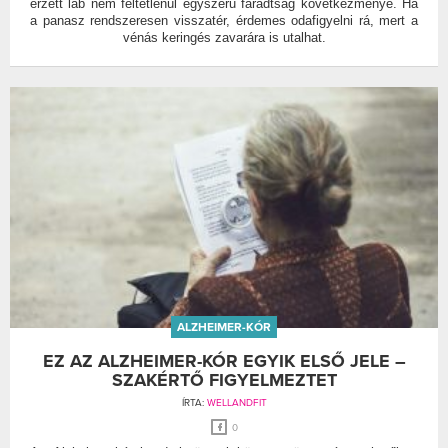
érzett láb nem feltétlenül egyszerű fáradtság következménye. Ha
a panasz rendszeresen visszatér, érdemes odafigyelni rá, mert a
vénás keringés zavarára is utalhat.
ALZHEIMER-KÓR
EZ AZ ALZHEIMER-KÓR EGYIK ELSŐ JELE –
SZAKÉRTŐ FIGYELMEZTET
ÍRTA:
WELLANDFIT
0