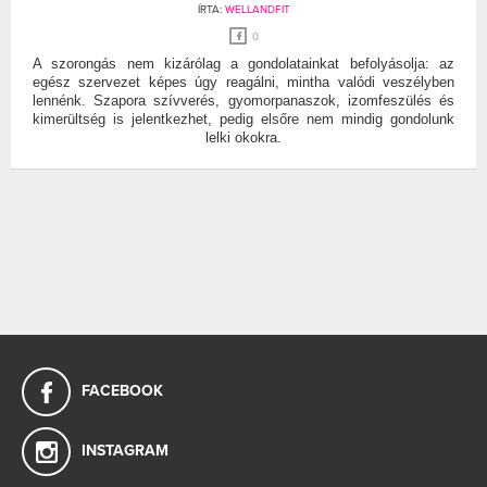
ÍRTA:
WELLANDFIT
0
A szorongás nem kizárólag a gondolatainkat befolyásolja: az
egész szervezet képes úgy reagálni, mintha valódi veszélyben
lennénk. Szapora szívverés, gyomorpanaszok, izomfeszülés és
kimerültség is jelentkezhet, pedig elsőre nem mindig gondolunk
lelki okokra.
FACEBOOK
INSTAGRAM