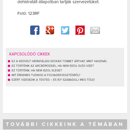
dehidratált állapotban tartják szervezetüket.
Fotó: 123RF
KAPCSOLÓDÓ CIKKEK
EZ A KEDVELT HIDRATÁLÁSI SZOKÁS TÖBBET ÁRTHAT, MINT HASZNÁL
EZ TÖRTÉNIK AZ ARCBŐRÖDDEL, HA NEM ISZOL ELÉG VIZET
EZ TÖRTÉNIK, HA NEM ISZOL ELEGET
MIT ÉRDEMES TUDNOD A FOLYADÉKVESZTÉSRŐL?
EZÉRT VIZESEDIK A TESTED – ÉS ÍGY SZABADULJ MEG TŐLE!
TOVÁBBI CIKKEINK A TÉMÁBAN