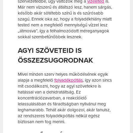
szervezetedbe, úgy változok meg a
vizeleted
is.
Már nem vízszerű és átlátszó lesz, hanem sárgás,
később akár sötétebb színű is és szúrósabb
szagú. Ennek oka az, hogy a folyadékhiány miatt
tested nem a megfelelő mennyiségű vízzel lesz
„átmosva”, így a felhalmozódott méreganyagok
sokkal szembetűnőbbek lesznek.
AGYI SZÖVETEID IS
ÖSSZEZSUGORODNAK
Mivel minden szerv helyes működésének egyik
alapja a megfelelő
folyadékpótlás
, így azon sincs
mit csodálkozni, hogy az agyi szövetekre is
hatással van a dehidratáltság. Ez
koncentrációzavarban, a reakcióidő
lelassulásában és fáradtságban nyilvánul meg
leghamarabb. Tehát akár dolgozol, akár tanulsz,
az rendszeres folyadékpótlás nélkül egész
biztosan nem fog menni.