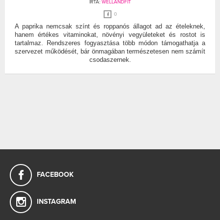
ÍRTA:
WELLANDFIT
0
A paprika nemcsak színt és roppanós állagot ad az ételeknek,
hanem értékes vitaminokat, növényi vegyületeket és rostot is
tartalmaz. Rendszeres fogyasztása több módon támogathatja a
szervezet működését, bár önmagában természetesen nem számít
csodaszernek.
FACEBOOK
INSTAGRAM