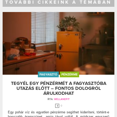
TOVÁBBI CIKKEINK A TÉMÁBAN
FAGYASZTÓ
PÉNZÉRME
TEGYÉL EGY PÉNZÉRMÉT A FAGYASZTÓBA
UTAZÁS ELŐTT – FONTOS DOLOGRÓL
ÁRULKODHAT
ÍRTA:
WELLANDFIT
0
Egy pohár víz és egyetlen pénzérme segíthet kideríteni, történt-e
hosszabb áramszünet, amíg távol voltál. A módszer egyszerű