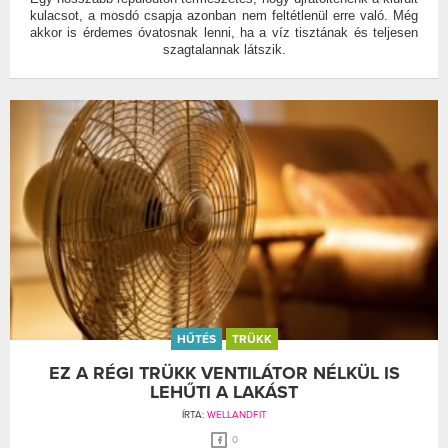
kulacsot, a mosdó csapja azonban nem feltétlenül erre való. Még
akkor is érdemes óvatosnak lenni, ha a víz tisztának és teljesen
szagtalannak látszik.
HŰTÉS
TRÜKK
EZ A RÉGI TRÜKK VENTILÁTOR NÉLKÜL IS
LEHŰTI A LAKÁST
ÍRTA:
WELLANDFIT
0