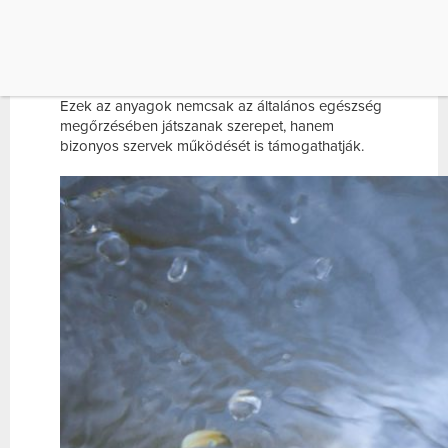
megfelelő működéséhez és segít a szervezet
oxidatív stressz elleni védekezésében. Emellett
flavonoidokat, antioxidánsokat és különböző
növényi vegyületeket is tartalmaz.
Ezek az anyagok nemcsak az általános egészség
megőrzésében játszanak szerepet, hanem
bizonyos szervek működését is támogathatják.