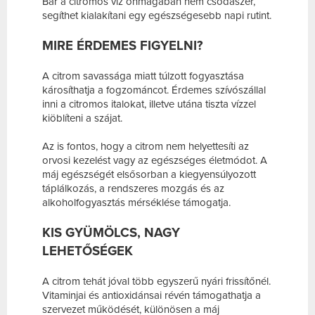
Bár a citromos víz önmagában nem csodaszer,
segíthet kialakítani egy egészségesebb napi rutint.
MIRE ÉRDEMES FIGYELNI?
A citrom savassága miatt túlzott fogyasztása
károsíthatja a fogzománcot. Érdemes szívószállal
inni a citromos italokat, illetve utána tiszta vízzel
kiöblíteni a szájat.
Az is fontos, hogy a citrom nem helyettesíti az
orvosi kezelést vagy az egészséges életmódot. A
máj egészségét elsősorban a kiegyensúlyozott
táplálkozás, a rendszeres mozgás és az
alkoholfogyasztás mérséklése támogatja.
KIS GYÜMÖLCS, NAGY
LEHETŐSÉGEK
A citrom tehát jóval több egyszerű nyári frissítőnél.
Vitaminjai és antioxidánsai révén támogathatja a
szervezet működését, különösen a máj