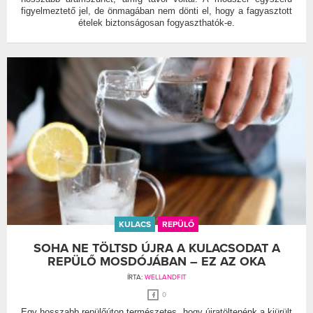
figyelmeztető jel, de önmagában nem dönti el, hogy a fagyasztott
ételek biztonságosan fogyaszthatók-e.
KULACS
REPÜLŐ
SOHA NE TÖLTSD ÚJRA A KULACSODAT A
REPÜLŐ MOSDÓJÁBAN – EZ AZ OKA
ÍRTA:
WELLANDFIT
0
Egy hosszabb repülőúton természetes, hogy újratöltenénk a kiürült