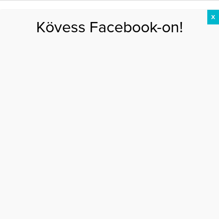
X
Kövess Facebook-on!
DIÉTA
FOGYÁS
EDZÉS
ZSÍRÉGETÉS
KEREKFENÉK
HASIZOM
FEHÉRJE
Főoldal
>
EGÉSZSÉG
>
Citrom: sokkal több, mint egy nyári hűsítő, ennek a
létfontosságú szervünknek igazi energiaforrás