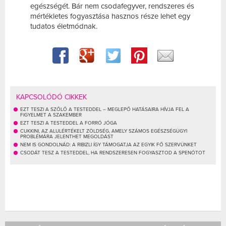
egészségét. Bár nem csodafegyver, rendszeres és
mértékletes fogyasztása hasznos része lehet egy
tudatos életmódnak.
KAPCSOLÓDÓ CIKKEK
EZT TESZI A SZŐLŐ A TESTEDDEL – MEGLEPŐ HATÁSAIRA HÍVJA FEL A
FIGYELMET A SZAKEMBER
EZT TESZI A TESTEDDEL A FORRÓ JÓGA
CUKKINI, AZ ALULÉRTÉKELT ZÖLDSÉG, AMELY SZÁMOS EGÉSZSÉGÜGYI
PROBLÉMÁRA JELENTHET MEGOLDÁST
NEM IS GONDOLNÁD: A RIBIZLI ÍGY TÁMOGATJA AZ EGYIK FŐ SZERVÜNKET
CSODÁT TESZ A TESTEDDEL, HA RENDSZERESEN FOGYASZTOD A SPENÓTOT