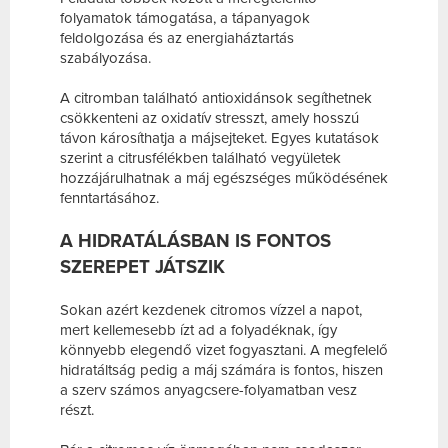
folyamatok támogatása, a tápanyagok
feldolgozása és az energiaháztartás
szabályozása.
A citromban található antioxidánsok segíthetnek
csökkenteni az oxidatív stresszt, amely hosszú
távon károsíthatja a májsejteket. Egyes kutatások
szerint a citrusfélékben található vegyületek
hozzájárulhatnak a máj egészséges működésének
fenntartásához.
A HIDRATÁLÁSBAN IS FONTOS
SZEREPET JÁTSZIK
Sokan azért kezdenek citromos vízzel a napot,
mert kellemesebb ízt ad a folyadéknak, így
könnyebb elegendő vizet fogyasztani. A megfelelő
hidratáltság pedig a máj számára is fontos, hiszen
a szerv számos anyagcsere-folyamatban vesz
részt.