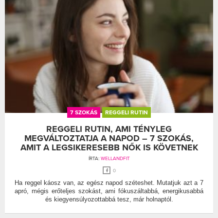
7 SZOKÁS
REGGELI RUTIN
REGGELI RUTIN, AMI TÉNYLEG
MEGVÁLTOZTATJA A NAPOD – 7 SZOKÁS,
AMIT A LEGSIKERESEBB NŐK IS KÖVETNEK
ÍRTA:
WELLANDFIT
0
Ha reggel káosz van, az egész napod széteshet. Mutatjuk azt a 7
apró, mégis erőteljes szokást, ami fókuszáltabbá, energikusabbá
és kiegyensúlyozottabbá tesz, már holnaptól.