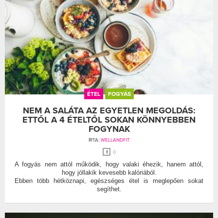
ÉTEL
FOGYÁS
NEM A SALÁTA AZ EGYETLEN MEGOLDÁS:
ETTŐL A 4 ÉTELTŐL SOKAN KÖNNYEBBEN
FOGYNAK
ÍRTA:
WELLANDFIT
0
A fogyás nem attól működik, hogy valaki éhezik, hanem attól,
hogy jóllakik kevesebb kalóriából.
Ebben több hétköznapi, egészséges étel is meglepően sokat
segíthet.