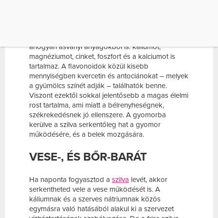
ROSTOKBAN ERŐS
A
szilva
nem egy vitaminbomba: C-vitaminból, B1-,
B2-, és E-vitaminból azért akad benne, elvétve,
ahogyan ásványi anyagokból is: káliumot,
magnéziumot, cinket, foszfort és a kalciumot is
tartalmaz. A flavonoidok közül kisebb
mennyiségben kvercetin és antociánokat – melyek
a gyümölcs színét adják – találhatók benne.
Viszont ezektől sokkal jelentősebb a magas élelmi
rost tartalma, ami miatt a bélrenyheségnek,
székrekedésnek jó ellenszere. A gyomorba
kerülve a szilva serkentőleg hat a gyomor
működésére, és a belek mozgására.
VESE-, ÉS BŐR-BARÁT
Ha naponta fogyasztod a
szilva
levét, akkor
serkentheted vele a vese működését is. A
káliumnak és a szerves nátriumnak közös
egymásra való hatásából alakul ki a szervezet