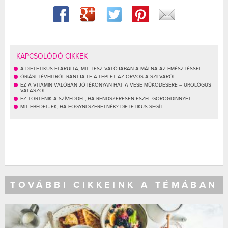
KAPCSOLÓDÓ CIKKEK
A DIETETIKUS ELÁRULTA, MIT TESZ VALÓJÁBAN A MÁLNA AZ EMÉSZTÉSSEL
ÓRIÁSI TÉVHITRŐL RÁNTJA LE A LEPLET AZ ORVOS A SZILVÁRÓL
EZ A VITAMIN VALÓBAN JÓTÉKONYAN HAT A VESE MŰKÖDÉSÉRE – UROLÓGUS
VÁLASZOL
EZ TÖRTÉNIK A SZÍVEDDEL, HA RENDSZERESEN ESZEL GÖRÖGDINNYÉT
MIT EBÉDELJEK, HA FOGYNI SZERETNÉK? DIETETIKUS SEGÍT
TOVÁBBI CIKKEINK A TÉMÁBAN