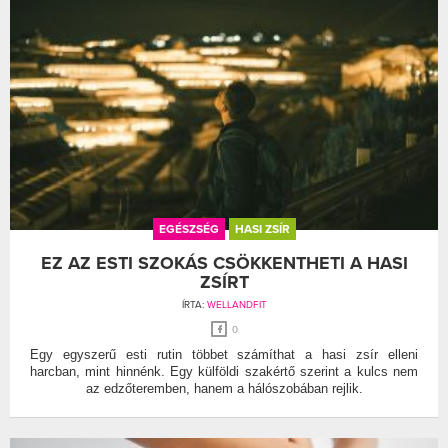
EGÉSZSÉG
HASI ZSÍR
EZ AZ ESTI SZOKÁS CSÖKKENTHETI A HASI
ZSÍRT
ÍRTA:
WELLANDFIT
0
Egy egyszerű esti rutin többet számíthat a hasi zsír elleni
harcban, mint hinnénk. Egy külföldi szakértő szerint a kulcs nem
az edzőteremben, hanem a hálószobában rejlik.