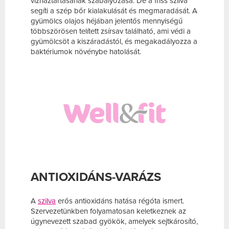
vízháztartásának szabályozása. De a friss szilva
segíti a szép bőr kialakulását és megmaradását. A
gyümölcs olajos héjában jelentős mennyiségű
többszörösen telített zsírsav található, ami védi a
gyümölcsöt a kiszáradástól, és megakadályozza a
baktériumok növénybe hatolását.
ANTIOXIDÁNS-VARÁZS
A
szilva
erős antioxidáns hatása régóta ismert.
Szervezetünkben folyamatosan keletkeznek az
úgynevezett szabad gyökök, amelyek sejtkárosító,