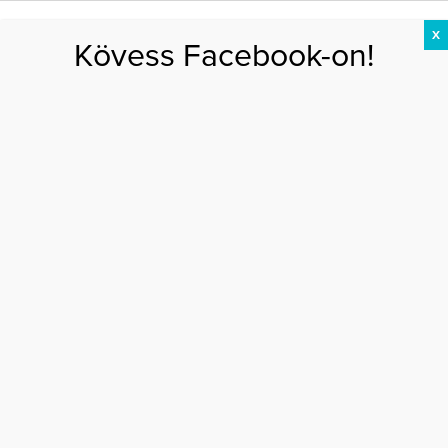
X
Kövess Facebook-on!
DIÉTA
FOGYÁS
EDZÉS
ZSÍRÉGETÉS
KEREKFENÉK
HASIZOM
FEHÉRJE
Főoldal
>
DIÉTA
>
Tuti őszi antioxidáns-bomba: a szilva
TUTI ŐSZI ANTIOXIDÁNS-BOMBA: A SZILVA