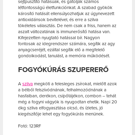
sejtpusztító hatásúak, és gátolják számos
létfontosságú életfunkciónkat. A szabad gyökök
károsító hatását ellensúlyozhatjuk az úgynevezett
antioxidánsok bevitelével, és erre a szilva
tökéletes választás. De nem csak a friss, hanem az
aszalt változatának is immunerősítő hatása van.
Kifejezetten nyugtató hatással bír. Nagyon
fontosak az idegrendszer számára, segítik az agy
anyagcseréjét, ezáltal segítik elő a megfelelő
gondolkodást, tanulást, a memória működését.
FOGYÓKÚRÁS SZUPERERŐ
A
szilva
megköti a felesleges zsírokat, mielőtt azok
a bélből felszívódnának, felhalmozódnának a
hasfalban, derékon, csípőtájékon, combon – tehát
még a fogyni vágyók is nyugodtan ehetik. Napi 20
dkg szilva elfogyasztása olcsó, és ízletes, jó
kiegészítője lehet egy fogyókúrás menünek.
Fotó: 123RF