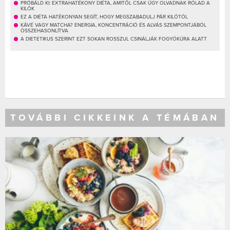
PRÓBÁLD KI: EXTRAHATÉKONY DIÉTA, AMITŐL CSAK ÚGY OLVADNAK RÓLAD A
KILÓK
EZ A DIÉTA HATÉKONYAN SEGÍT, HOGY MEGSZABADULJ PÁR KILÓTÓL
KÁVÉ VAGY MATCHA? ENERGIA, KONCENTRÁCIÓ ÉS ALVÁS SZEMPONTJÁBÓL
ÖSSZEHASONLÍTVA
A DIETETIKUS SZERINT EZT SOKAN ROSSZUL CSINÁLJÁK FOGYÓKÚRA ALATT
TOVÁBBI CIKKEINK A TÉMÁBAN