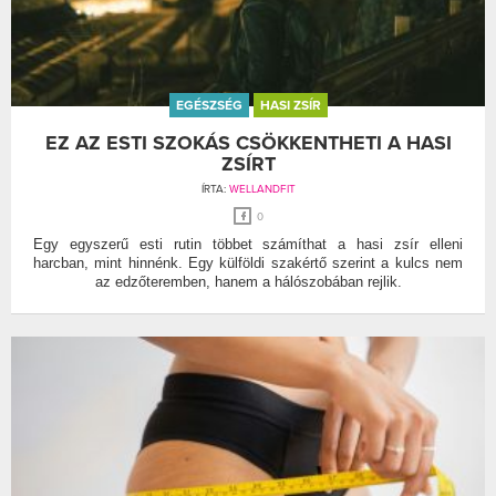
EGÉSZSÉG
HASI ZSÍR
EZ AZ ESTI SZOKÁS CSÖKKENTHETI A HASI
ZSÍRT
ÍRTA:
WELLANDFIT
0
Egy egyszerű esti rutin többet számíthat a hasi zsír elleni
harcban, mint hinnénk. Egy külföldi szakértő szerint a kulcs nem
az edzőteremben, hanem a hálószobában rejlik.