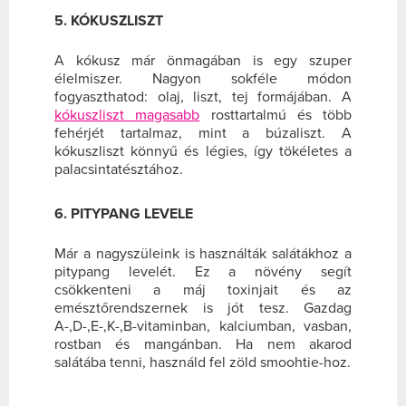
5. KÓKUSZLISZT
A kókusz már önmagában is egy szuper
élelmiszer. Nagyon sokféle módon
fogyaszthatod: olaj, liszt, tej formájában. A
kókuszliszt magasabb
rosttartalmú és több
fehérjét tartalmaz, mint a búzaliszt. A
kókuszliszt könnyű és légies, így tökéletes a
palacsintatésztához.
6. PITYPANG LEVELE
Már a nagyszüleink is használták salátákhoz a
pitypang levelét. Ez a növény segít
csökkenteni a máj toxinjait és az
emésztőrendszernek is jót tesz. Gazdag
A-,D-,E-,K-,B-vitaminban, kalciumban, vasban,
rostban és mangánban. Ha nem akarod
salátába tenni, használd fel zöld smoohtie-hoz.