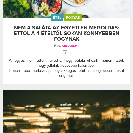
ÉTEL
FOGYÁS
NEM A SALÁTA AZ EGYETLEN MEGOLDÁS:
ETTŐL A 4 ÉTELTŐL SOKAN KÖNNYEBBEN
FOGYNAK
ÍRTA:
WELLANDFIT
0
A fogyás nem attól működik, hogy valaki éhezik, hanem attól,
hogy jóllakik kevesebb kalóriából.
Ebben több hétköznapi, egészséges étel is meglepően sokat
segíthet.