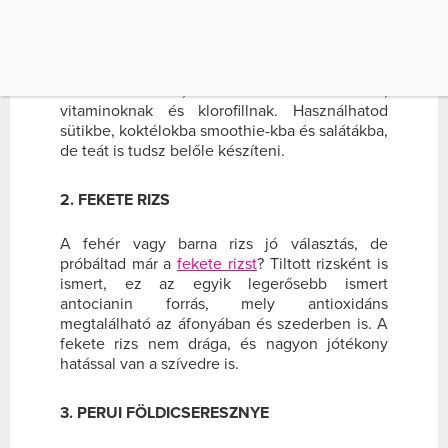
Azöld színű matcha segít felpörgetni az
energiaszinted, az általános egészséged
növelni és a rák kialakulásának esélyét is
csökkenti. A
matcha kiváló forrása
az
antioxidánsoknak, aminosavaknak,
vitaminoknak és klorofillnak. Használhatod
sütikbe, koktélokba smoothie-kba és salátákba,
de teát is tudsz belőle készíteni.
2. FEKETE RIZS
A fehér vagy barna rizs jó választás, de
próbáltad már a
fekete rizst
? Tiltott rizsként is
ismert, ez az egyik legerősebb ismert
antocianin forrás, mely antioxidáns
megtalálható az áfonyában és szederben is. A
fekete rizs nem drága, és nagyon jótékony
hatással van a szívedre is.
3. PERUI FÖLDICSERESZNYE