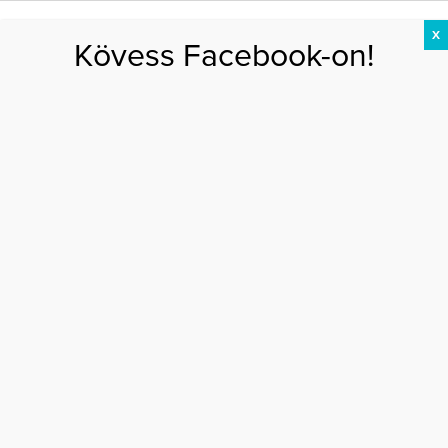
X
Kövess Facebook-on!
DIÉTA
FOGYÁS
EDZÉS
ZSÍRÉGETÉS
KEREKFENÉK
HASIZOM
FEHÉRJE
Főoldal
>
DIÉTA
>
9 szuper étel, melyet még ma kezdj el enni!
9 SZUPER ÉTEL, MELYET MÉG MA KEZDJ EL