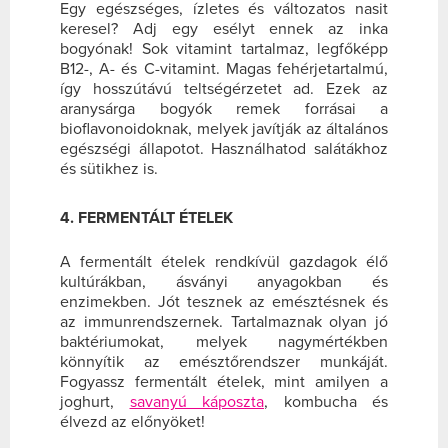
Egy egészséges, ízletes és változatos nasit
keresel? Adj egy esélyt ennek az inka
bogyónak! Sok vitamint tartalmaz, legfőképp
B12-, A- és C-vitamint. Magas fehérjetartalmú,
így hosszútávú teltségérzetet ad. Ezek az
aranysárga bogyók remek forrásai a
bioflavonoidoknak, melyek javítják az általános
egészségi állapotot. Használhatod salátákhoz
és sütikhez is.
4. FERMENTÁLT ÉTELEK
A fermentált ételek rendkívül gazdagok élő
kultúrákban, ásványi anyagokban és
enzimekben. Jót tesznek az emésztésnek és
az immunrendszernek. Tartalmaznak olyan jó
baktériumokat, melyek nagymértékben
könnyítik az emésztőrendszer munkáját.
Fogyassz fermentált ételek, mint amilyen a
joghurt,
savanyú káposzta
, kombucha és
élvezd az előnyöket!