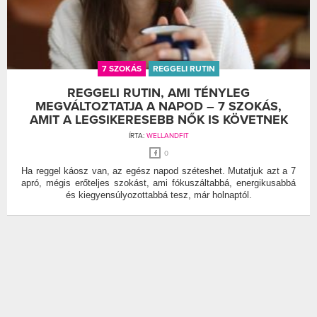
7 SZOKÁS
REGGELI RUTIN
REGGELI RUTIN, AMI TÉNYLEG
MEGVÁLTOZTATJA A NAPOD – 7 SZOKÁS,
AMIT A LEGSIKERESEBB NŐK IS KÖVETNEK
ÍRTA:
WELLANDFIT
0
Ha reggel káosz van, az egész napod széteshet. Mutatjuk azt a 7
apró, mégis erőteljes szokást, ami fókuszáltabbá, energikusabbá
és kiegyensúlyozottabbá tesz, már holnaptól.