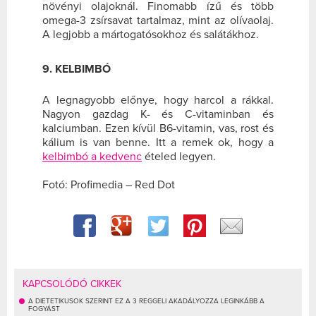
növényi olajoknál. Finomabb ízű és több
omega-3 zsírsavat tartalmaz, mint az olívaolaj.
A legjobb a mártogatósokhoz és salátákhoz.
9. KELBIMBÓ
A legnagyobb előnye, hogy harcol a rákkal.
Nagyon gazdag K- és C-vitaminban és
kalciumban. Ezen kívül B6-vitamin, vas, rost és
kálium is van benne. Itt a remek ok, hogy a
kelbimbó a kedvenc
ételed legyen.
Fotó: Profimedia – Red Dot
KAPCSOLÓDÓ CIKKEK
A DIETETIKUSOK SZERINT EZ A 3 REGGELI AKADÁLYOZZA LEGINKÁBB A
FOGYÁST