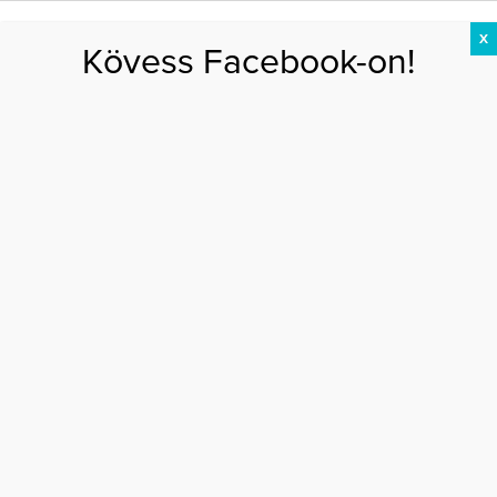
X
Kövess Facebook-on!
DIÉTA
FOGYÁS
EDZÉS
ZSÍRÉGETÉS
KEREKFENÉK
HASIZOM
FEHÉRJE
Főoldal
>
DIÉTA
>
Ezek a vegán étrend legnagyobb buktatói
EZEK A VEGÁN ÉTREND LEGNAGYOBB