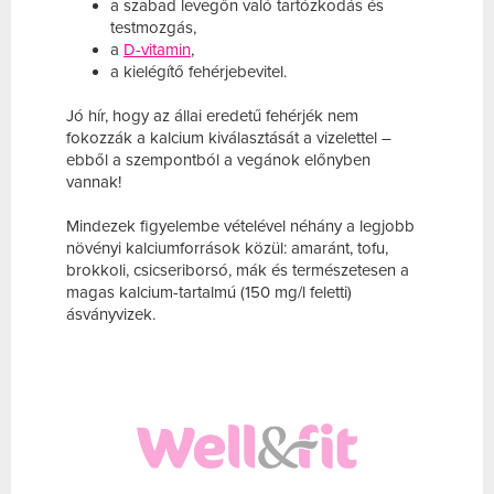
a szabad levegőn való tartózkodás és
testmozgás,
a
D-vitamin
,
a kielégítő fehérjebevitel.
Jó hír, hogy az állai eredetű fehérjék nem
fokozzák a kalcium kiválasztását a vizelettel –
ebből a szempontból a vegánok előnyben
vannak!
Mindezek figyelembe vételével néhány a legjobb
növényi kalciumforrások közül: amaránt, tofu,
brokkoli, csicseriborsó, mák és természetesen a
magas kalcium-tartalmú (150 mg/l feletti)
ásványvizek.