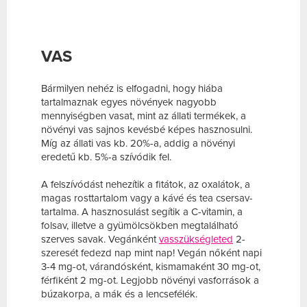
VAS
Bármilyen nehéz is elfogadni, hogy hiába
tartalmaznak egyes növények nagyobb
mennyiségben vasat, mint az állati termékek, a
növényi vas sajnos kevésbé képes hasznosulni.
Míg az állati vas kb. 20%-a, addig a növényi
eredetű kb. 5%-a szívódik fel.
A felszívódást nehezítik a fitátok, az oxalátok, a
magas rosttartalom vagy a kávé és tea csersav-
tartalma. A hasznosulást segítik a C-vitamin, a
folsav, illetve a gyümölcsökben megtalálható
szerves savak. Vegánként
vasszükségleted
2-
szeresét fedezd nap mint nap! Vegán nőként napi
3-4 mg-ot, várandósként, kismamaként 30 mg-ot,
férfiként 2 mg-ot. Legjobb növényi vasforrások a
búzakorpa, a mák és a lencsefélék.