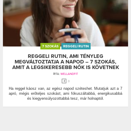
7 SZOKÁS
REGGELI RUTIN
REGGELI RUTIN, AMI TÉNYLEG
MEGVÁLTOZTATJA A NAPOD – 7 SZOKÁS,
AMIT A LEGSIKERESEBB NŐK IS KÖVETNEK
ÍRTA:
WELLANDFIT
0
Ha reggel káosz van, az egész napod széteshet. Mutatjuk azt a 7
apró, mégis erőteljes szokást, ami fókuszáltabbá, energikusabbá
és kiegyensúlyozottabbá tesz, már holnaptól.