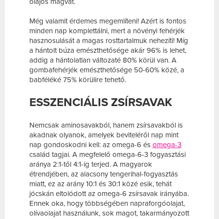
olajos magvat.
Még valamit érdemes megemlíteni! Azért is fontos
minden nap komplettálni, mert a növényi fehérjék
hasznosulását a magas rosttartalmuk nehezíti! Míg
a hántolt búza emészthetősége akár 96% is lehet,
addig a hántolatlan változaté 80% körül van. A
gombafehérjék emészthetősége 50-60% közé, a
babféléké 75% körülire tehető.
ESSZENCIÁLIS ZSÍRSAVAK
Nemcsak aminosavakból, hanem zsírsavakból is
akadnak olyanok, amelyek beviteléről nap mint
nap gondoskodni kell: az omega-6 és
omega-3
család tagjai. A megfelelő omega-6-3 fogyasztási
aránya 2:1-től 4:1-ig terjed. A magyarok
étrendjében, az alacsony tengerihal-fogyasztás
miatt, ez az arány 10:1 és 30:1 közé esik, tehát
jócskán eltolódott az omega-6 zsírsavak irányába.
Ennek oka, hogy többségében napraforgóolajat,
olívaolajat használunk, sok magot, takarmányozott