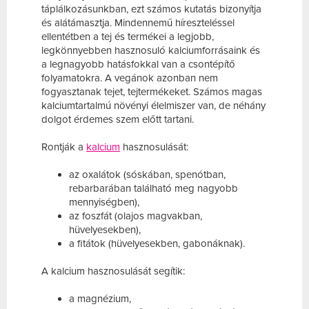
táplálkozásunkban, ezt számos kutatás bizonyítja
és alátámasztja. Mindennemű híreszteléssel
ellentétben a tej és termékei a legjobb,
legkönnyebben hasznosuló kalciumforrásaink és
a legnagyobb hatásfokkal van a csontépítő
folyamatokra. A vegánok azonban nem
fogyasztanak tejet, tejtermékeket. Számos magas
kalciumtartalmú növényi élelmiszer van, de néhány
dolgot érdemes szem előtt tartani.
Rontják a
kalcium
hasznosulását:
az oxalátok (sóskában, spenótban,
rebarbarában található meg nagyobb
mennyiségben),
az foszfát (olajos magvakban,
hüvelyesekben),
a fitátok (hüvelyesekben, gabonáknak).
A kalcium hasznosulását segítik:
a magnézium,