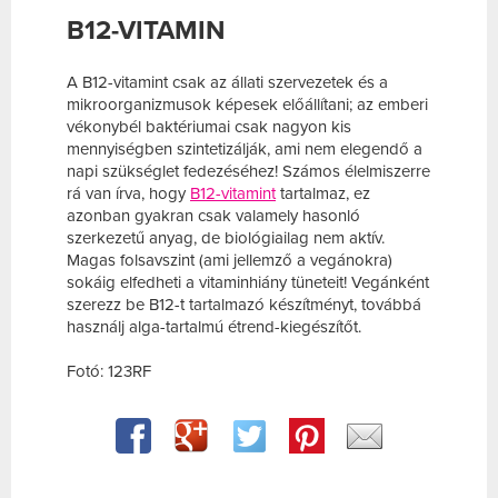
B12-VITAMIN
A B12-vitamint csak az állati szervezetek és a
mikroorganizmusok képesek előállítani; az emberi
vékonybél baktériumai csak nagyon kis
mennyiségben szintetizálják, ami nem elegendő a
napi szükséglet fedezéséhez! Számos élelmiszerre
rá van írva, hogy
B12-vitamint
tartalmaz, ez
azonban gyakran csak valamely hasonló
szerkezetű anyag, de biológiailag nem aktív.
Magas folsavszint (ami jellemző a vegánokra)
sokáig elfedheti a vitaminhiány tüneteit! Vegánként
szerezz be B12-t tartalmazó készítményt, továbbá
használj alga-tartalmú étrend-kiegészítőt.
Fotó: 123RF