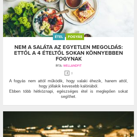
ÉTEL
FOGYÁS
NEM A SALÁTA AZ EGYETLEN MEGOLDÁS:
ETTŐL A 4 ÉTELTŐL SOKAN KÖNNYEBBEN
FOGYNAK
ÍRTA:
WELLANDFIT
0
A fogyás nem attól működik, hogy valaki éhezik, hanem attól,
hogy jóllakik kevesebb kalóriából.
Ebben több hétköznapi, egészséges étel is meglepően sokat
segíthet.