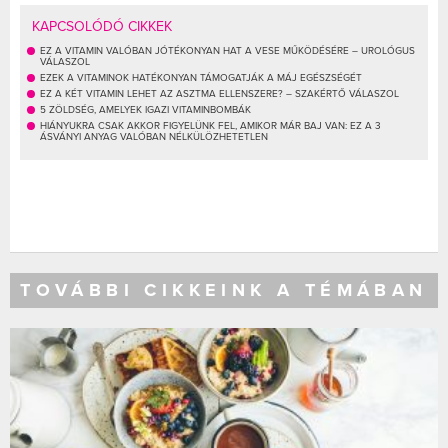
KAPCSOLÓDÓ CIKKEK
EZ A VITAMIN VALÓBAN JÓTÉKONYAN HAT A VESE MŰKÖDÉSÉRE – UROLÓGUS
VÁLASZOL
EZEK A VITAMINOK HATÉKONYAN TÁMOGATJÁK A MÁJ EGÉSZSÉGÉT
EZ A KÉT VITAMIN LEHET AZ ASZTMA ELLENSZERE? – SZAKÉRTŐ VÁLASZOL
5 ZÖLDSÉG, AMELYEK IGAZI VITAMINBOMBÁK
HIÁNYUKRA CSAK AKKOR FIGYELÜNK FEL, AMIKOR MÁR BAJ VAN: EZ A 3
ÁSVÁNYI ANYAG VALÓBAN NÉLKÜLÖZHETETLEN
TOVÁBBI CIKKEINK A TÉMÁBAN