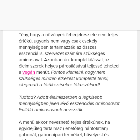
VEGÁNKÉNT IS.
FEHÉRJEBEVITEL
Tény, hogy a növények fehérjekészlete nem teljes
értékű, ugyanis nem vagy csak csekély
mennyiségben tartalmazzák az összes
esszenciális, szervezet számára szükséges
aminosavat. Azonban ún. komplettálással, az
élelmiszerek helyes párosításával teljessé teheted
a
vegán
menüt.
Fontos kiemelni, hogy nem
szükséges minden étkezést kompletté tenni;
elegendő a főétkezésekre fókuszálnod!
Tudtad? Adott élelmiszerben a legkisebb
mennyiségben jelen lévő esszenciális aminosavat
limitáló aminosavnak nevezzük.
A menü akkor nevezhető teljes értékűnek, ha
egyidejűleg tartalmaz (lehetőleg hántolatlan)
gabonát, gabonaipari terméket, hüvelyest és