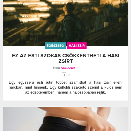
EGÉSZSÉG
HASI ZSÍR
EZ AZ ESTI SZOKÁS CSÖKKENTHETI A HASI
ZSÍRT
ÍRTA:
WELLANDFIT
0
Egy egyszerű esti rutin többet számíthat a hasi zsír elleni
harcban, mint hinnénk. Egy külföldi szakértő szerint a kulcs nem
az edzőteremben, hanem a hálószobában rejlik.