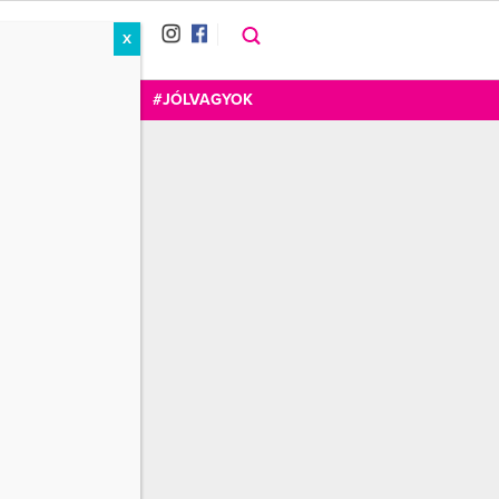
X
RÁT
CUKOR
FOGADOM
#JÓLVAGYOK