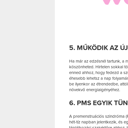
5. MŰKÖDIK AZ Ú
Ha már az edzésnél tartunk, a
köszönheted. Hirtelen sokkal tö
enned ahhoz, hogy fedezd a szü
éhesebb lehetsz a nap folyamán
be ilyenkor az étrendedbe, attó
növekvő energiaigényéhez.
6. PMS EGYIK TÜ
A premenstruációs szindróma (
hét-tíz napban jelentkezik, és e
táplálkozási szakértőre ahhoz, 