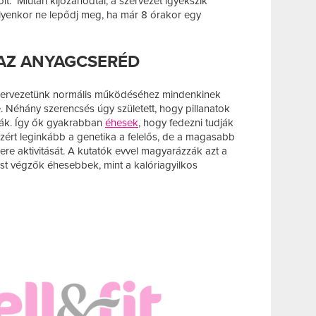
holt. Miután kijózanodtál, a szervezet igyekszik
. Ilyenkor ne lepődj meg, ha már 8 órakor egy
 AZ ANYAGCSERÉD
szervezetünk normális működéséhez mindenkinek
Néhány szerencsés úgy született, hogy pillanatok
riák. Így ők gyakrabban
éhesek
, hogy fedezni tudják
Ezért leginkább a genetika a felelős, de a magasabb
re aktivitását. A kutatók evvel magyarázzák azt a
ést végzők éhesebbek, mint a kalóriagyilkos