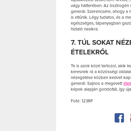
vágy hátterében. Az ösztrogén s
generál. Szerencsére, ahogy a 
is eltűnik. Légy tudatos, és a 
egészséges, tápanyagban gazdag
hizlaló nasikra.
7. TÚL SOKAT NÉ
ÉTELEKRŐL
Te is azok közé tartozol, akik 
keresnek rá a közösségi oldalak
nézegetése közben kedvet kapsz 
generál. Sajnos a megevett
étel
képek alapján gondoltál, így úja
Fotó: 123RF