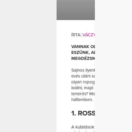
DIÉTA
ÉHSÉG
ÍRTA:
VÁCZY ANIKÓ
VANNAK OLYAN NAPOK, AMIK
ESZÜNK, ANNAK ELLENÉRE, 
MEGDÉZSMÁLTUK AZ IRODAI 
Sajnos ilyenkor leginkább olyan
evés utáni sóvárgásunkat, mint 
olyan ropogtatnivalók, amiknél
leállni, majd hirtelen arra ocsú
ismerős? Most megtudhatod, le
hátterében.
1. ROSSZUL ALUD
A kutatások szerint az alváshián