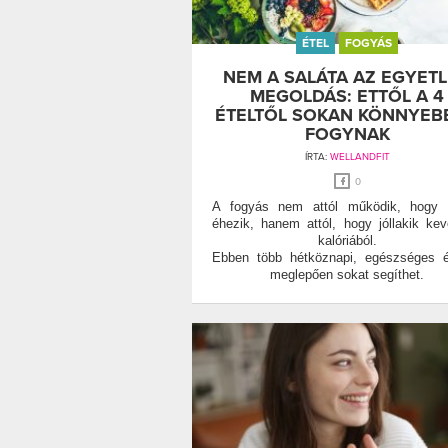
ÉTEL
FOGYÁS
NEM A SALÁTA AZ EGYET
MEGOLDÁS: ETTŐL A 4
ÉTELTŐL SOKAN KÖNNYEB
FOGYNAK
ÍRTA:
WELLANDFIT
0
A fogyás nem attól működik, hogy v
éhezik, hanem attól, hogy jóllakik ke
kalóriából.
Ebben több hétköznapi, egészséges é
meglepően sokat segíthet.