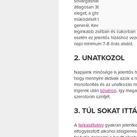
sóvárgásnak. Egy londoni tanulm
átlagosan 385 plusz kalóriában
eleget, a ghrelin és a leptin 
működését biztosítják, szintje 
generál. Kevés alvás hatására a
leginkább zsírban és cukorban 
esetén ez jelentős hízáshoz veze
napi minimum 7-8 órás alvást.
2. UNATKOZOL
Napjaink minősége is jelentős h
hogy mennyire aktívak azok a 
monotonitás és az unatkozás me
ingerek után
sóvárog
, így maga
szerotonin szintjét.
3. TÚL SOKAT ITT
A
farkasétvágy
gyakran jelentke
elfogyasztott alkohol ideiglenes