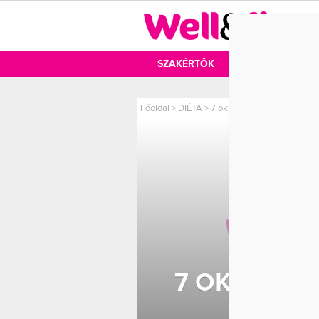
DIÉTA
SZAKÉRTŐK
DIÉTA
MOZ
Főoldal
>
DIÉTA
>
7 ok, amiért egész nap csa
7 OK, AMIÉ