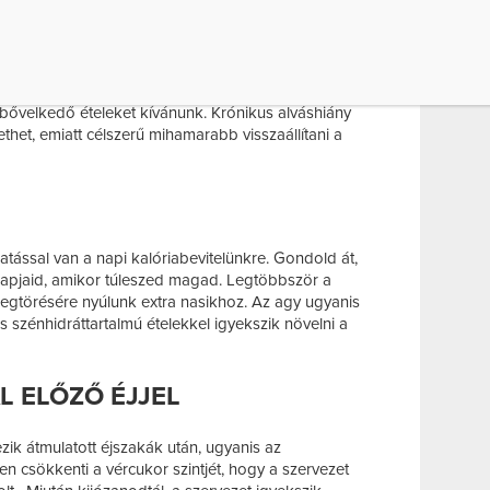
ány szerint, ha csupán 5 órát aludtunk éjjel, az
 jelentkezik a következő nap. Ha nem alszunk
hormonok, amelyek az anyagcsere megfelelő
felborul, és jelentősen megnövekedett
étvágyat
z agy kétségbeesetten kiált energia után, emiatt
bővelkedő ételeket kívánunk. Krónikus alváshiány
thet, emiatt célszerű mihamarabb visszaállítani a
atással van a napi kalóriabevitelünkre. Gondold át,
napjaid, amikor túleszed magad. Legtöbbször a
gtörésére nyúlunk extra nasikhoz. Az agy ugyanis
s szénhidráttartalmú ételekkel igyekszik növelni a
ÁL ELŐZŐ ÉJJEL
zik átmulatott éjszakák után, ugyanis az
en csökkenti a vércukor szintjét, hogy a szervezet