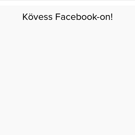
FOGYÁS
EDZÉS
ZSÍRÉGETÉS
KEREKFENÉK
HASIZOM
FEHÉRJE
SZÉNHID
Kövess Facebook-on!
GÁS
EGÉSZSÉG
ÉTRENDEK
SZÉPSÉG
AKTUÁLIS
k ennél
RT EGÉSZ NAP CSAK
ENNÉL