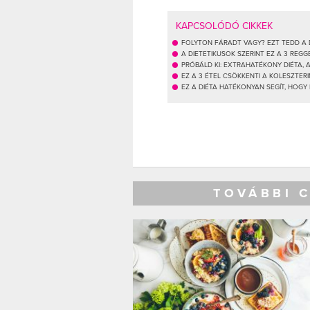
KAPCSOLÓDÓ CIKKEK
FOLYTON FÁRADT VAGY? EZT TEDD A D
A DIETETIKUSOK SZERINT EZ A 3 REG
PRÓBÁLD KI: EXTRAHATÉKONY DIÉTA, 
EZ A 3 ÉTEL CSÖKKENTI A KOLESZTER
EZ A DIÉTA HATÉKONYAN SEGÍT, HOGY
TOVÁBBI 