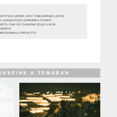
IETETIKUS SZERINT, HOGY TÖBB ENERGIÁD LEGYEN
GELI AKADÁLYOZZA LEGINKÁBB A FOGYÁST
AMITŐL CSAK ÚGY OLVADNAK RÓLAD A KILÓK
INSZINTET
 MEGSZABADULJ PÁR KILÓTÓL
CIKKEINK A TÉMÁBAN