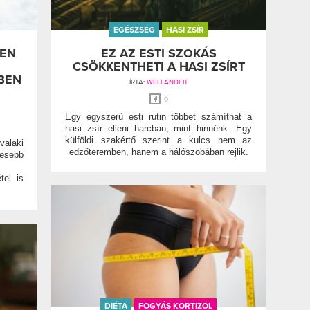
EGÉSZSÉG
HASI ZSÍR
LEN
EZ AZ ESTI SZOKÁS
CSÖKKENTHETI A HASI ZSÍRT
BEN
ÍRTA:
WELLANDFIT
0
Egy egyszerű esti rutin többet számíthat a
hasi zsír elleni harcban, mint hinnénk. Egy
külföldi szakértő szerint a kulcs nem az
alaki
edzőteremben, hanem a hálószobában rejlik.
vesebb
tel is
DIÉTA
FOGYÁS KORTIZOL