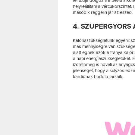
fel tudja dolgozni a bevitt alko
helyreállítani a vércukorszintet
második reggelin jár az eszed.
4. SZUPERGYORS
Kalóriaszükségletünk egyéni: 
más mennyiségre van szüksége. 
alatt égnek azok a fránya kaló
a napi energiaszükségletüket. 
izomtömeg is növeli az anyagcse
jelenséget, hogy a súlyzós edz
kardiónak hódoló társaik.