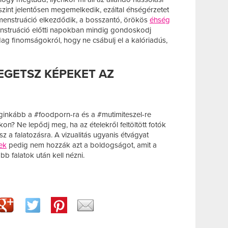
zint jelentősen megemelkedik, ezáltal éhségérzetet
menstruáció elkezdődik, a bosszantó, örökös
éhség
menstruáció előtti napokban mindig gondoskodj
 finomságokról, hogy ne csábulj el a kalóriadús,
ZEGETSZ KÉPEKET AZ
leginkább a #foodporn-ra és a #mutimiteszel-re
on? Ne lepődj meg, ha az ételekről feltöltött fotók
a falatozásra. A vizualitás ugyanis étvágyat
ek
pedig nem hozzák azt a boldogságot, amit a
bb falatok után kell nézni.