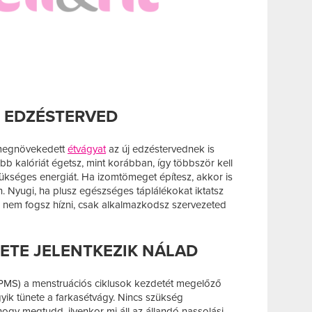
J EDZÉSTERVED
 megnövekedett
étvágyat
az új edzéstervednek is
bb kalóriát égetsz, mint korábban, így többször kell
kséges energiát. Ha izomtömeget építesz, akkor is
. Nyugi, ha plusz egészséges táplálékokat iktatsz
l nem fogsz hízni, csak alkalmazkodsz szervezeted
NETE JELENTKEZIK NÁLAD
PMS) a menstruációs ciklusok kezdetét megelőző
gyik tünete a farkasétvágy. Nincs szükség
hogy megtudd, ilyenkor mi áll az állandó nassolási