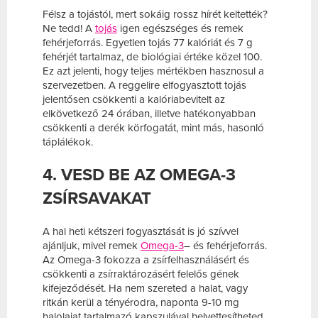
Félsz a tojástól, mert sokáig rossz hírét keltették?
Ne tedd! A
tojás
igen egészséges és remek
fehérjeforrás. Egyetlen tojás 77 kalóriát és 7 g
fehérjét tartalmaz, de biológiai értéke közel 100.
Ez azt jelenti, hogy teljes mértékben hasznosul a
szervezetben. A reggelire elfogyasztott tojás
jelentősen csökkenti a kalóriabevitelt az
elkövetkező 24 órában, illetve hatékonyabban
csökkenti a derék körfogatát, mint más, hasonló
táplálékok.
4. VESD BE AZ OMEGA-3
ZSÍRSAVAKAT
A hal heti kétszeri fogyasztását is jó szívvel
ajánljuk, mivel remek
Omega-3
– és fehérjeforrás.
Az Omega-3 fokozza a zsírfelhasználásért és
csökkenti a zsírraktározásért felelős gének
kifejeződését. Ha nem szereted a halat, vagy
ritkán kerül a tényérodra, naponta 9-10 mg
halolajat tartalmazó kapszulával helyettesítheted,