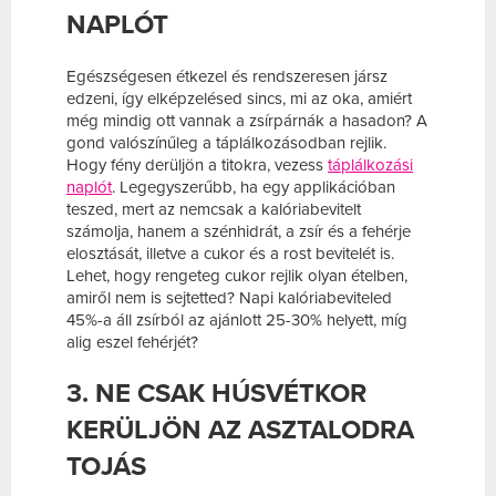
NAPLÓT
Egészségesen étkezel és rendszeresen jársz
edzeni, így elképzelésed sincs, mi az oka, amiért
még mindig ott vannak a zsírpárnák a hasadon? A
gond valószínűleg a táplálkozásodban rejlik.
Hogy fény derüljön a titokra, vezess
táplálkozási
naplót
. Legegyszerűbb, ha egy applikációban
teszed, mert az nemcsak a kalóriabevitelt
számolja, hanem a szénhidrát, a zsír és a fehérje
elosztását, illetve a cukor és a rost bevitelét is.
Lehet, hogy rengeteg cukor rejlik olyan ételben,
amiről nem is sejtetted? Napi kalóriabeviteled
45%-a áll zsírból az ajánlott 25-30% helyett, míg
alig eszel fehérjét?
3. NE CSAK HÚSVÉTKOR
KERÜLJÖN AZ ASZTALODRA
TOJÁS