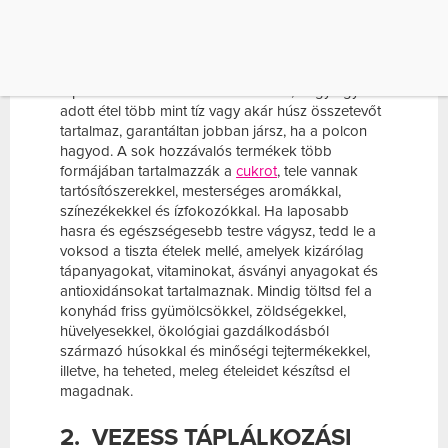
ÉTELEKET
A kevesebb néha több, és ez kiemelten igaz, ha a
táplálkozásról van szó. Ha azt látod, hogy egy
adott étel több mint tíz vagy akár húsz összetevőt
tartalmaz, garantáltan jobban jársz, ha a polcon
hagyod. A sok hozzávalós termékek több
formájában tartalmazzák a
cukrot
, tele vannak
tartósítószerekkel, mesterséges aromákkal,
színezékekkel és ízfokozókkal. Ha laposabb
hasra és egészségesebb testre vágysz, tedd le a
voksod a tiszta ételek mellé, amelyek kizárólag
tápanyagokat, vitaminokat, ásványi anyagokat és
antioxidánsokat tartalmaznak. Mindig töltsd fel a
konyhád friss gyümölcsökkel, zöldségekkel,
hüvelyesekkel, ökológiai gazdálkodásból
származó húsokkal és minőségi tejtermékekkel,
illetve, ha teheted, meleg ételeidet készítsd el
magadnak.
2.
VEZESS TÁPLÁLKOZÁSI