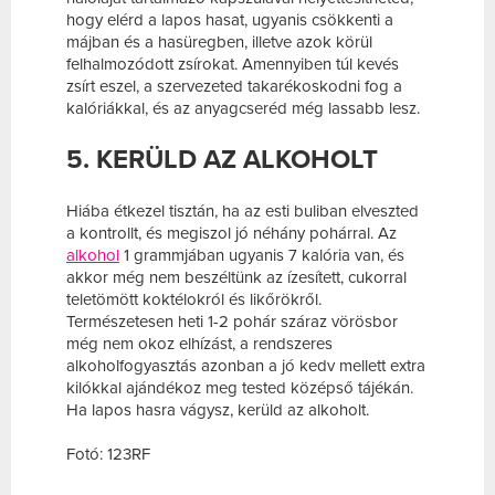
hogy elérd a lapos hasat, ugyanis csökkenti a
májban és a hasüregben, illetve azok körül
felhalmozódott zsírokat. Amennyiben túl kevés
zsírt eszel, a szervezeted takarékoskodni fog a
kalóriákkal, és az anyagcseréd még lassabb lesz.
5. KERÜLD AZ ALKOHOLT
Hiába étkezel tisztán, ha az esti buliban elveszted
a kontrollt, és megiszol jó néhány pohárral. Az
alkohol
1 grammjában ugyanis 7 kalória van, és
akkor még nem beszéltünk az ízesített, cukorral
teletömött koktélokról és likőrökről.
Természetesen heti 1-2 pohár száraz vörösbor
még nem okoz elhízást, a rendszeres
alkoholfogyasztás azonban a jó kedv mellett extra
kilókkal ajándékoz meg tested középső tájékán.
Ha lapos hasra vágysz, kerüld az alkoholt.
Fotó: 123RF