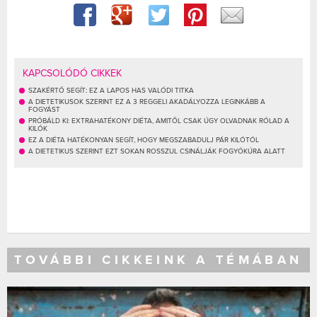
KAPCSOLÓDÓ CIKKEK
SZAKÉRTŐ SEGÍT: EZ A LAPOS HAS VALÓDI TITKA
A DIETETIKUSOK SZERINT EZ A 3 REGGELI AKADÁLYOZZA LEGINKÁBB A
FOGYÁST
PRÓBÁLD KI: EXTRAHATÉKONY DIÉTA, AMITŐL CSAK ÚGY OLVADNAK RÓLAD A
KILÓK
EZ A DIÉTA HATÉKONYAN SEGÍT, HOGY MEGSZABADULJ PÁR KILÓTÓL
A DIETETIKUS SZERINT EZT SOKAN ROSSZUL CSINÁLJÁK FOGYÓKÚRA ALATT
TOVÁBBI CIKKEINK A TÉMÁBAN