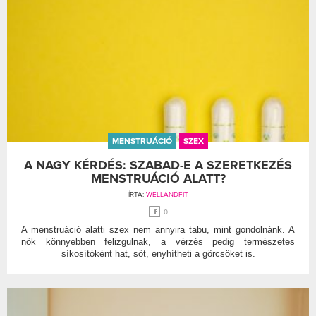
MENSTRUÁCIÓ
SZEX
A NAGY KÉRDÉS: SZABAD-E A SZERETKEZÉS
MENSTRUÁCIÓ ALATT?
ÍRTA:
WELLANDFIT
0
A menstruáció alatti szex nem annyira tabu, mint gondolnánk. A
nők könnyebben felizgulnak, a vérzés pedig természetes
síkosítóként hat, sőt, enyhítheti a görcsöket is.