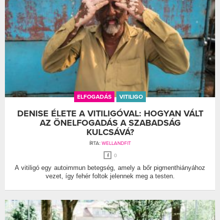
ELFOGADÁS
VITILIGO
DENISE ÉLETE A VITILIGÓVAL: HOGYAN VÁLT
AZ ÖNELFOGADÁS A SZABADSÁG
KULCSÁVÁ?
ÍRTA:
WELLANDFIT
0
A vitiligó egy autoimmun betegség, amely a bőr pigmenthiányához
vezet, így fehér foltok jelennek meg a testen.