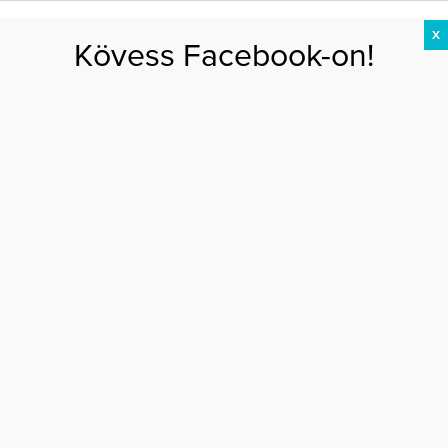
X
Kövess Facebook-on!
DIÉTA
FOGYÁS
EDZÉS
ZSÍRÉGETÉS
KEREKFENÉK
HASIZOM
FEHÉRJE
Főoldal
>
#JÓLVAGYOK
>
5 bevált tipp, hogy leadd a hasadról a felesleget
5 BEVÁLT TIPP, HOGY LEADD A HASADRÓL