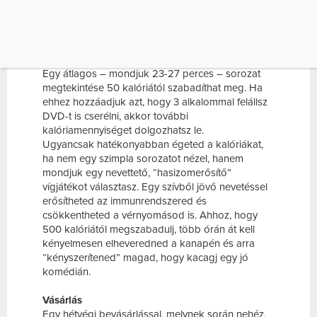
JÖVŐ NEVETÉSSEL ERŐSÍTHETED AZ
IMMUNRENDSZERED ÉS CSÖKKENTHETED
[…]
Vígjátékok nézése
Egy átlagos – mondjuk 23-27 perces – sorozat
megtekintése 50 kalóriától szabadíthat meg. Ha
ehhez hozzáadjuk azt, hogy 3 alkalommal felállsz
DVD-t is cserélni, akkor további
kalóriamennyiséget dolgozhatsz le.
Ugyancsak hatékonyabban égeted a kalóriákat,
ha nem egy szimpla sorozatot nézel, hanem
mondjuk egy nevettető, “hasizomerősítő”
vígjátékot választasz. Egy szívből jövő nevetéssel
erősítheted az immunrendszered és
csökkentheted a vérnyomásod is. Ahhoz, hogy
500 kalóriától megszabadulj, több órán át kell
kényelmesen elheveredned a kanapén és arra
“kényszerítened” magad, hogy kacagj egy jó
komédián.
Vásárlás
Egy hétvégi bevásárlással, melynek során nehéz,