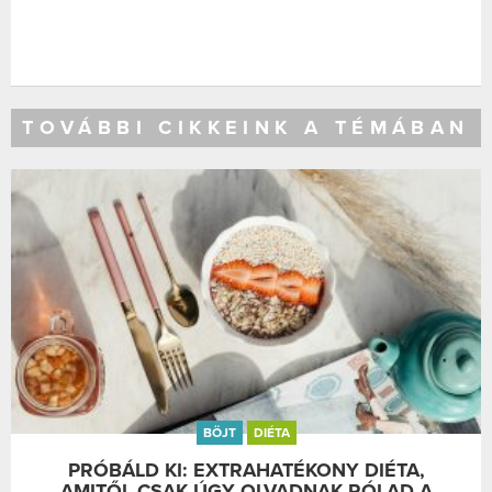
TOVÁBBI CIKKEINK A TÉMÁBAN
BÖJT
DIÉTA
PRÓBÁLD KI: EXTRAHATÉKONY DIÉTA,
AMITŐL CSAK ÚGY OLVADNAK RÓLAD A