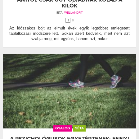
KILÓK
ÍRTA:
WELLANDFIT
0
Az időszakos böjt az elmúlt évek egyik legtöbbet emlegetett
táplálkozási módszere lett. Sokan azért kedvelik, mert nem azt
szabja meg, mit együnk, hanem azt, mikor.
GYALOG
SÉTA
A PSZICHOLÓGUSOK EGYETÉRTENEK: ENNYI