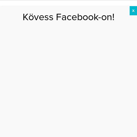
X
Kövess Facebook-on!
DIÉTA
FOGYÁS
EDZÉS
ZSÍRÉGETÉS
KEREKFENÉK
HASIZOM
FEHÉRJE
Főoldal
>
MOZGÁS
>
Így dolgozz le 500 kalóriát!
ÍGY DOLGOZZ LE 500 KALÓRIÁT!