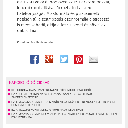
alatt 250 kalóriát doglozhatsz le. Pár extra pózzal,
lepedőkarobatikával fokozhatod a szex
hatékonyságát. Alakformáló és pulzusemelő
hatásán túl a testmozgás ezen formája a stressztől
is megszabadít, oldja a feszültséget és növeli az
önbizalmat!
Képek forrása: Profimedia.hu
KAPCSOLÓDÓ CIKKEK
MIT EBÉDELJEK, HA FOGYNI SZERETNÉK? DIETETIKUS SEGÍT
EZ A 3 ESTI SZOKÁS NAGY HATÁSSAL VAN A FOGYÓKÚRÁD
SIKERTELENSÉGÉRE
EZ A MOZGÁSFORMA LESZ A NYÁR NAGY SLÁGERE, NEMCSAK HATÉKONY, DE
NEM IS MEGTERHELŐ
EZ A MOZGÁSFORMA LESZ A NYÁR NAGY KEDVENCE
EZ A MOZGÁSFORMA NÉGYSZER HATÉKONYABB A FUTÁSNÁL: EGYRE TÖBBEN
ESKÜSZNEK RÁ