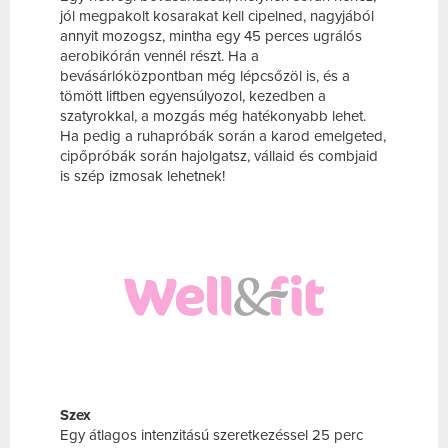
jól megpakolt kosarakat kell cipelned, nagyjából
annyit mozogsz, mintha egy 45 perces ugrálós
aerobikórán vennél részt. Ha a
bevásárlóközpontban még lépcsőzöl is, és a
tömött liftben egyensúlyozol, kezedben a
szatyrokkal, a mozgás még hatékonyabb lehet.
Ha pedig a ruhapróbák során a karod emelgeted,
cipőpróbák során hajolgatsz, vállaid és combjaid
is szép izmosak lehetnek!
Szex
Egy átlagos intenzitású szeretkezéssel 25 perc