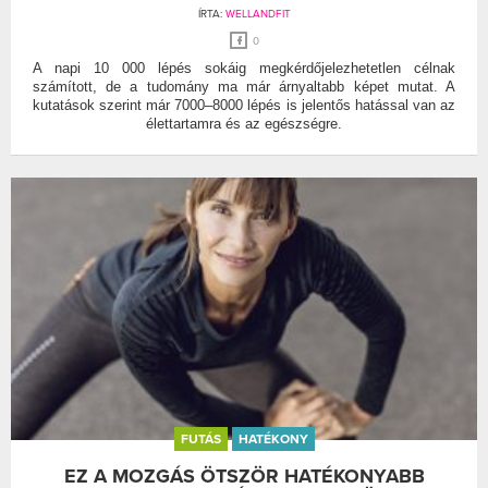
ÍRTA:
WELLANDFIT
0
A napi 10 000 lépés sokáig megkérdőjelezhetetlen célnak
számított, de a tudomány ma már árnyaltabb képet mutat. A
kutatások szerint már 7000–8000 lépés is jelentős hatással van az
élettartamra és az egészségre.
FUTÁS
HATÉKONY
EZ A MOZGÁS ÖTSZÖR HATÉKONYABB