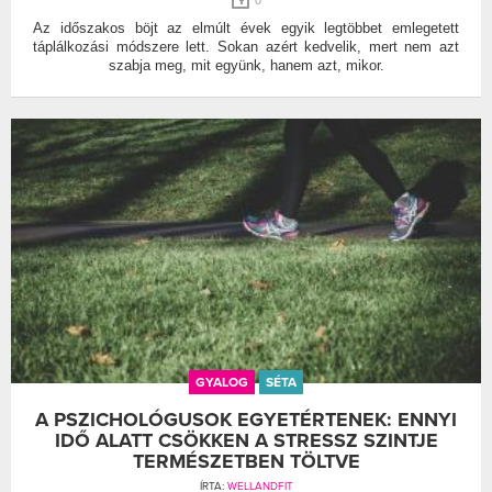
0
Az időszakos böjt az elmúlt évek egyik legtöbbet emlegetett
táplálkozási módszere lett. Sokan azért kedvelik, mert nem azt
szabja meg, mit együnk, hanem azt, mikor.
GYALOG
SÉTA
A PSZICHOLÓGUSOK EGYETÉRTENEK: ENNYI
IDŐ ALATT CSÖKKEN A STRESSZ SZINTJE
TERMÉSZETBEN TÖLTVE
ÍRTA:
WELLANDFIT