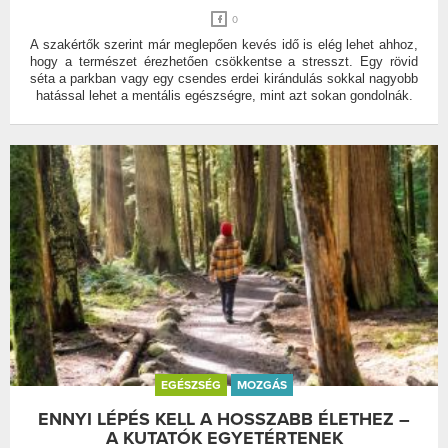
0
A szakértők szerint már meglepően kevés idő is elég lehet ahhoz,
hogy a természet érezhetően csökkentse a stresszt. Egy rövid
séta a parkban vagy egy csendes erdei kirándulás sokkal nagyobb
hatással lehet a mentális egészségre, mint azt sokan gondolnák.
EGÉSZSÉG
MOZGÁS
ENNYI LÉPÉS KELL A HOSSZABB ÉLETHEZ –
A KUTATÓK EGYETÉRTENEK