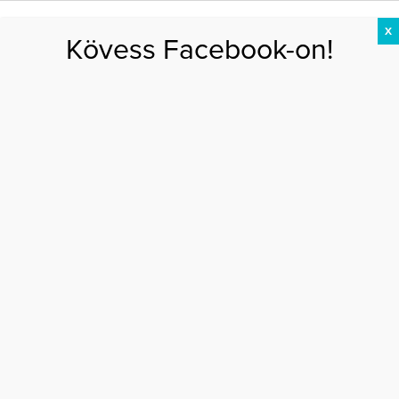
X
Kövess Facebook-on!
DIÉTA
FOGYÁS
EDZÉS
ZSÍRÉGETÉS
KEREKFENÉK
HASIZOM
FEHÉRJE
Főoldal
>
MOZGÁS
>
Útmutató a zsírégetéshez – Eddz bioritmusod szerint!
ÚTMUTATÓ A ZSÍRÉGETÉSHEZ – EDDZ