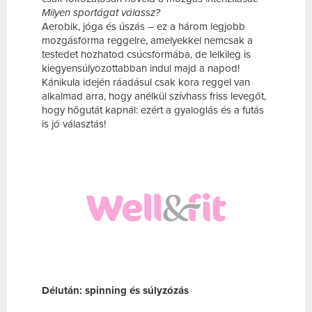
Milyen sportágat válassz?
Aerobik, jóga és úszás – ez a három legjobb
mozgásforma reggelre, amelyekkel nemcsak a
testedet hozhatod csúcsformába, de lelkileg is
kiegyensúlyozottabban indul majd a napod!
Kánikula idején ráadásul csak kora reggel van
alkalmad arra, hogy anélkül szívhass friss levegőt,
hogy hőgutát kapnál: ezért a gyaloglás és a futás
is jó választás!
Délután: spinning és súlyzózás