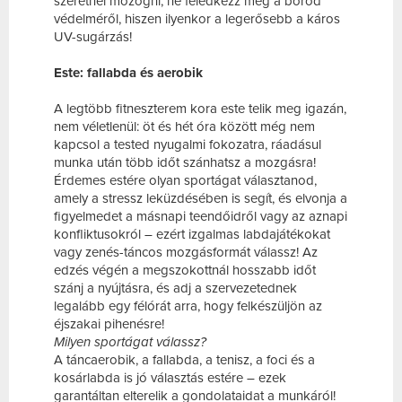
szeretnél mozogni, ne feledkezz meg a bőröd
védelméről, hiszen ilyenkor a legerősebb a káros
UV-sugárzás!
Este: fallabda és aerobik
A legtöbb fitneszterem kora este telik meg igazán,
nem véletlenül: öt és hét óra között még nem
kapcsol a tested nyugalmi fokozatra, ráadásul
munka után több időt szánhatsz a mozgásra!
Érdemes estére olyan sportágat választanod,
amely a stressz leküzdésében is segít, és elvonja a
figyelmedet a másnapi teendőidről vagy az aznapi
konfliktusokról – ezért izgalmas labdajátékokat
vagy zenés-táncos mozgásformát válassz! Az
edzés végén a megszokottnál hosszabb időt
szánj a nyújtásra, és adj a szervezetednek
legalább egy félórát arra, hogy felkészüljön az
éjszakai pihenésre!
Milyen sportágat válassz?
A táncaerobik, a fallabda, a tenisz, a foci és a
kosárlabda is jó választás estére – ezek
garantáltan elterelik a gondolataidat a munkáról!