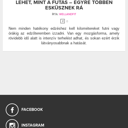
LEHET, MINT A FUTÁS – EGYRE TÖBBEN
ESKÜSZNEK RÁ
ÍRTA:
WELLANDFIT
0
Nem minden hatékony edzéshez kell kilométereket futni vagy
órákig az edzőteremben izzadni. Van egy mozgásforma, amely
rövidebb idő alatt is intenzív terhelést adhat, és sokan ezért érzik
látványosabbnak a hatását.
FACEBOOK
INSTAGRAM