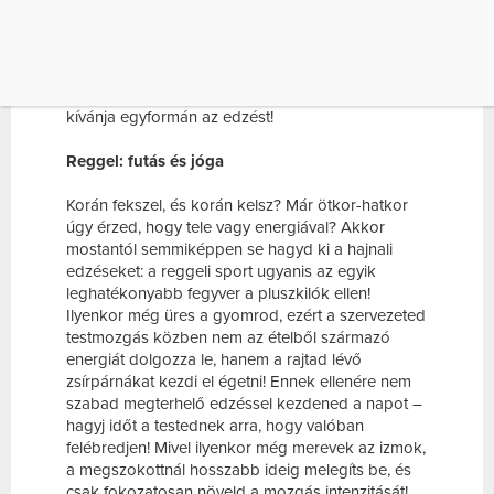
Futás és jóga kora reggel, kerékpározás és
súlyzózás délután, vagy fallabda és tenisz este?
Akármikor is mozogsz, azzal jót teszel a
testednek, viszont a szervezeted nem mindig
kívánja egyformán az edzést!
Reggel: futás és jóga
Korán fekszel, és korán kelsz? Már ötkor-hatkor
úgy érzed, hogy tele vagy energiával? Akkor
mostantól semmiképpen se hagyd ki a hajnali
edzéseket: a reggeli sport ugyanis az egyik
leghatékonyabb fegyver a pluszkilók ellen!
Ilyenkor még üres a gyomrod, ezért a szervezeted
testmozgás közben nem az ételből származó
energiát dolgozza le, hanem a rajtad lévő
zsírpárnákat kezdi el égetni! Ennek ellenére nem
szabad megterhelő edzéssel kezdened a napot –
hagyj időt a testednek arra, hogy valóban
felébredjen! Mivel ilyenkor még merevek az izmok,
a megszokottnál hosszabb ideig melegíts be, és
csak fokozatosan növeld a mozgás intenzitását!