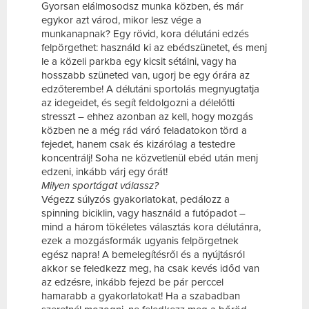
Gyorsan elálmosodsz munka közben, és már
egykor azt várod, mikor lesz vége a
munkanapnak? Egy rövid, kora délutáni edzés
felpörgethet: használd ki az ebédszünetet, és menj
le a közeli parkba egy kicsit sétálni, vagy ha
hosszabb szüneted van, ugorj be egy órára az
edzőterembe! A délutáni sportolás megnyugtatja
az idegeidet, és segít feldolgozni a délelőtti
stresszt – ehhez azonban az kell, hogy mozgás
közben ne a még rád váró feladatokon törd a
fejedet, hanem csak és kizárólag a testedre
koncentrálj! Soha ne közvetlenül ebéd után menj
edzeni, inkább várj egy órát!
Milyen sportágat válassz?
Végezz súlyzós gyakorlatokat, pedálozz a
spinning biciklin, vagy használd a futópadot –
mind a három tökéletes választás kora délutánra,
ezek a mozgásformák ugyanis felpörgetnek
egész napra! A bemelegítésről és a nyújtásról
akkor se feledkezz meg, ha csak kevés időd van
az edzésre, inkább fejezd be pár perccel
hamarabb a gyakorlatokat! Ha a szabadban