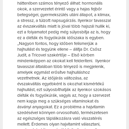
hátterében számos tényező állhat: hormonális
okok, a szervezetet érintő vagy a hajas fejbőr
betegségei, gyermekszülés utáni állapot, a klimax,
a stressz, a túlzott napsugárzás. Ilyenkor tavasszal
az évszakváltás miatt is jóval több hajszál hullik ki,
ezt a folyamatot pedig még súlyosbítja az is, hogy
ez a diéták és fogyókúrák időszaka is egyben.
„Nagyon fontos, hogy időben felismerjük a
hajhullást és tegyünk ellene – állítja Dr. Csősz
Judit, a Tricovel szakértője – Első körben
mindenképpen az okokat kell felderíteni. Ilyenkor
tavasszal általában több tényező is megjelenik,
amelyek egymást erősítve hajhulláshoz
vezethetnek. Az időjárás változása, az
évszakváltás egyébként is okozhat kismértékű
hajhullást, ezt súlyosbíthatják az ilyenkor szokásos
diéták és fogyókúrák, vagyis az, hogy a szervezet
nem kapja meg a szükséges vitaminokat és
ásványi anyagokat. Ez a probléma a hajvitamin
szedésével könnyen orvosolható, természetesen
az egészséges táplálkozásra való visszatérés
mellett. Érdemes olyan hajvitamint választani,