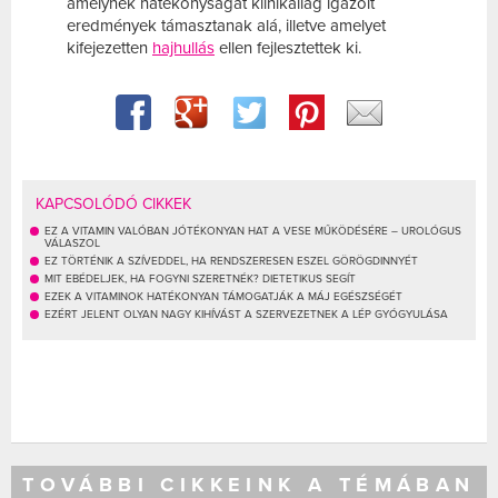
amelynek hatékonyságát klinikailag igazolt
eredmények támasztanak alá, illetve amelyet
kifejezetten
hajhullás
ellen fejlesztettek ki.
KAPCSOLÓDÓ CIKKEK
EZ A VITAMIN VALÓBAN JÓTÉKONYAN HAT A VESE MŰKÖDÉSÉRE – UROLÓGUS
VÁLASZOL
EZ TÖRTÉNIK A SZÍVEDDEL, HA RENDSZERESEN ESZEL GÖRÖGDINNYÉT
MIT EBÉDELJEK, HA FOGYNI SZERETNÉK? DIETETIKUS SEGÍT
EZEK A VITAMINOK HATÉKONYAN TÁMOGATJÁK A MÁJ EGÉSZSÉGÉT
EZÉRT JELENT OLYAN NAGY KIHÍVÁST A SZERVEZETNEK A LÉP GYÓGYULÁSA
TOVÁBBI CIKKEINK A TÉMÁBAN