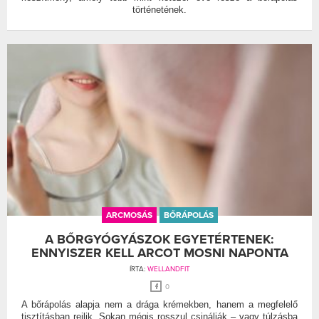
történetének.
ARCMOSÁS
BŐRÁPOLÁS
A BŐRGYÓGYÁSZOK EGYETÉRTENEK:
ENNYISZER KELL ARCOT MOSNI NAPONTA
ÍRTA:
WELLANDFIT
0
A bőrápolás alapja nem a drága krémekben, hanem a megfelelő
tisztításban rejlik. Sokan mégis rosszul csinálják – vagy túlzásba