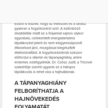
Egy online felmérés szerint az emberek harmada
minden évben megfogadja, hogy
egészségesebben fog élni és jobban odafigyel a
táplálkozására vagy valamilyen
diétába
kezd.
Ebből is kitűnik, hogy az évkezdet és a tavasz
gyakran a fogyókúráról szól. A különböző
divatdiéták miatt ez a folyamat sajnos olykor
egyoldalú, csökkentett energiatartalmú
táplálkozást jelent és nem kiegyensúlyozott
étkezéssel járó, mozgással kiegészített
életmódváltást. A fogyókúrázóknál sokszor
előfordul a vitamin és tápanyaghiány, amire
érdemes odafigyelniük. Dr. Csősz Judit, a Tricovel
szakértője szerint ugyanis ez a hiányos
táplálkozás is lehet oka a hajhullásnak.
A TÁPANYAGHIÁNY
FELBORÍTHATJA A
HAJNÖVEKEDÉS
FOLYAMATÁT