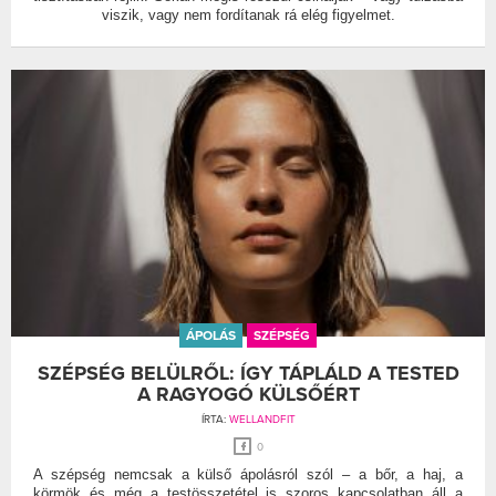
viszik, vagy nem fordítanak rá elég figyelmet.
ÁPOLÁS
SZÉPSÉG
SZÉPSÉG BELÜLRŐL: ÍGY TÁPLÁLD A TESTED
A RAGYOGÓ KÜLSŐÉRT
ÍRTA:
WELLANDFIT
0
A szépség nemcsak a külső ápolásról szól – a bőr, a haj, a
körmök és még a testösszetétel is szoros kapcsolatban áll a