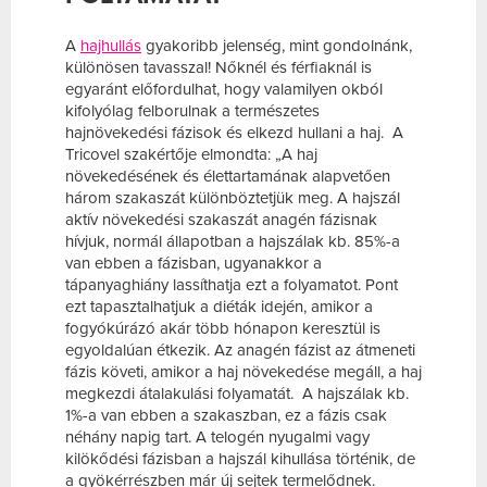
A
hajhullás
gyakoribb jelenség, mint gondolnánk,
különösen tavasszal! Nőknél és férfiaknál is
egyaránt előfordulhat, hogy valamilyen okból
kifolyólag felborulnak a természetes
hajnövekedési fázisok és elkezd hullani a haj. A
Tricovel szakértője elmondta: „A haj
növekedésének és élettartamának alapvetően
három szakaszát különböztetjük meg. A hajszál
aktív növekedési szakaszát anagén fázisnak
hívjuk, normál állapotban a hajszálak kb. 85%-a
van ebben a fázisban, ugyanakkor a
tápanyaghiány lassíthatja ezt a folyamatot. Pont
ezt tapasztalhatjuk a diéták idején, amikor a
fogyókúrázó akár több hónapon keresztül is
egyoldalúan étkezik. Az anagén fázist az átmeneti
fázis követi, amikor a haj növekedése megáll, a haj
megkezdi átalakulási folyamatát. A hajszálak kb.
1%-a van ebben a szakaszban, ez a fázis csak
néhány napig tart. A telogén nyugalmi vagy
kilökődési fázisban a hajszál kihullása történik, de
a gyökérrészben már új sejtek termelődnek.