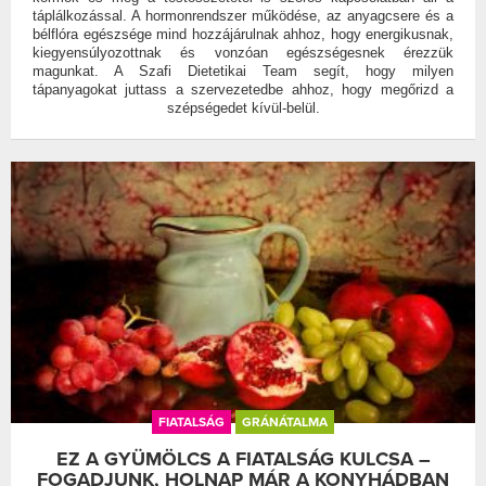
táplálkozással. A hormonrendszer működése, az anyagcsere és a
bélflóra egészsége mind hozzájárulnak ahhoz, hogy energikusnak,
kiegyensúlyozottnak és vonzóan egészségesnek érezzük
magunkat. A Szafi Dietetikai Team segít, hogy milyen
tápanyagokat juttass a szervezetedbe ahhoz, hogy megőrizd a
szépségedet kívül-belül.
FIATALSÁG
GRÁNÁTALMA
EZ A GYÜMÖLCS A FIATALSÁG KULCSA –
FOGADJUNK, HOLNAP MÁR A KONYHÁDBAN