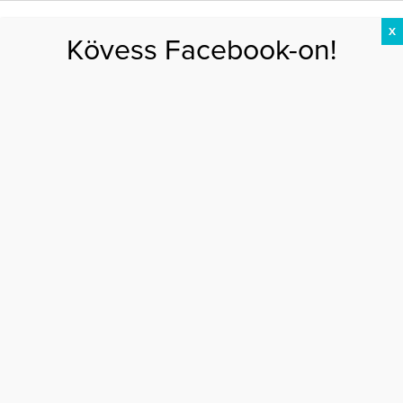
X
Kövess Facebook-on!
DIÉTA
FOGYÁS
EDZÉS
ZSÍRÉGETÉS
KEREKFENÉK
HASIZOM
FEHÉRJE
Főoldal
>
SZÉPSÉG
>
A fogyókúra hajhulláshoz vezethet?
A FOGYÓKÚRA HAJHULLÁSHOZ