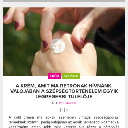
KRÉM
SZÉPSÉG
A KRÉM, AMIT MA RETRÓNAK HÍVNÁNK,
VALÓJÁBAN A SZÉPSÉGTÖRTÉNELEM EGYIK
LEGRÉGEBBI TÚLÉLŐJE
ÍRTA:
WELLANDFIT
0
A cold cream ma sokak szemében vintage szépségápolási
terméknek számít, pedig valójában az egyik legrégebbi kozmetikai
készítmény, amely több mint kétezer éve része a bőrápolás