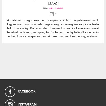
LESZ!
ÍRTA:
WELLANDFIT
0
A fiatalság megőrzése nem csupán a külső megjelenésről szól.
Ugyanolyan fontos a belső egészség, az energikusság és a testi-
lelki frissesség. Bár a modern kozmetikumok és kezelések sokat
tehetnek a bőrért, az igazi, tartós hatás mindig belülről indul – és
ebben kulcsszerepe van annak, amit nap mint nap elfogyasztunk.
FACEBOOK
INSTAGRAM