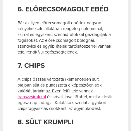
6. ELŐRECSOMAGOLT EBÉD
Bár az ilyen előrecsomagolt ebédek nagyon
kényelmesek, általában rengeteg nátriummal,
zsírral és egyszerű szénhidrátokkal gazdagítják a
fogásokat. Az előre csomagolt bolognai,
szendvics és egyéb ételek tartósítószerrel vannak
tele, rendkívül egészségtelenek.
7. CHIPS
A chips összes változata (kemencében sült,
olajban sült és puffasztott) elképesztően sok
kalóriát tartalmaz. Ezen felül tele vannak
transzzsírokkal
és sóval, jóval többel, mint a kicsik
egész napi adagja. Kutatások szerint a gyakori
chipsfogyasztás csökkenti az agyműködést.
8. SÜLT KRUMPLI