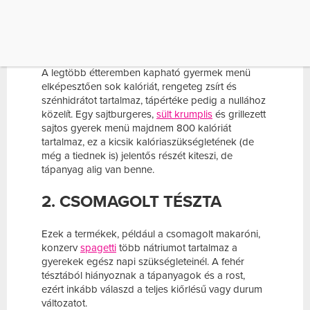
semmiképp a kicsiknek!
1. GYEREK MENÜ
A legtöbb étteremben kapható gyermek menü
elképesztően sok kalóriát, rengeteg zsírt és
szénhidrátot tartalmaz, tápértéke pedig a nullához
közelít. Egy sajtburgeres,
sült krumplis
és grillezett
sajtos gyerek menü majdnem 800 kalóriát
tartalmaz, ez a kicsik kalóriaszükségletének (de
még a tiednek is) jelentős részét kiteszi, de
tápanyag alig van benne.
2. CSOMAGOLT TÉSZTA
Ezek a termékek, például a csomagolt makaróni,
konzerv
spagetti
több nátriumot tartalmaz a
gyerekek egész napi szükségleteinél. A fehér
tésztából hiányoznak a tápanyagok és a rost,
ezért inkább válaszd a teljes kiőrlésű vagy durum
változatot.