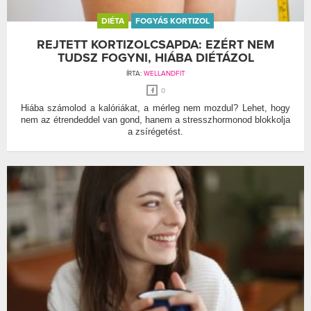
DIÉTA
FOGYÁS KORTIZOL
REJTETT KORTIZOLCSAPDA: EZÉRT NEM
TUDSZ FOGYNI, HIÁBA DIÉTÁZOL
ÍRTA:
WELLANDFIT
0
Hiába számolod a kalóriákat, a mérleg nem mozdul? Lehet, hogy
nem az étrendeddel van gond, hanem a stresszhormonod blokkolja
a zsírégetést.