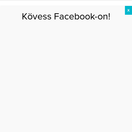
X
Kövess Facebook-on!
DIÉTA
FOGYÁS
EDZÉS
ZSÍRÉGETÉS
KEREKFENÉK
HASIZOM
FEHÉRJE
Főoldal
>
DIÉTA
>
10 étel, amit soha ne adj a gyerekednek
10 ÉTEL, AMIT SOHA NE ADJ A