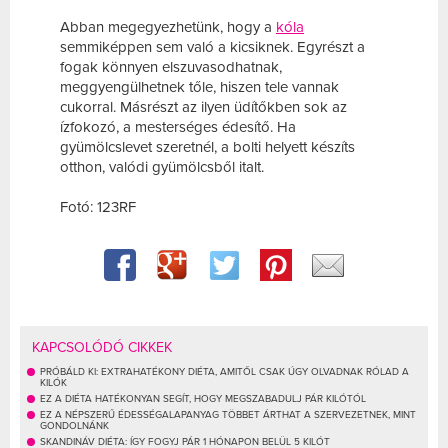
Abban megegyezhetünk, hogy a
kóla
semmiképpen sem való a kicsiknek. Egyrészt a
fogak könnyen elszuvasodhatnak,
meggyengülhetnek tőle, hiszen tele vannak
cukorral. Másrészt az ilyen üdítőkben sok az
ízfokozó, a mesterséges édesítő. Ha
gyümölcslevet szeretnél, a bolti helyett készíts
otthon, valódi gyümölcsből italt.
Fotó: 123RF
KAPCSOLÓDÓ CIKKEK
PRÓBÁLD KI: EXTRAHATÉKONY DIÉTA, AMITŐL CSAK ÚGY OLVADNAK RÓLAD A
KILÓK
EZ A DIÉTA HATÉKONYAN SEGÍT, HOGY MEGSZABADULJ PÁR KILÓTÓL
EZ A NÉPSZERŰ ÉDESSÉGALAPANYAG TÖBBET ÁRTHAT A SZERVEZETNEK, MINT
GONDOLNÁNK
SKANDINÁV DIÉTA: ÍGY FOGYJ PÁR 1 HÓNAPON BELÜL 5 KILÓT