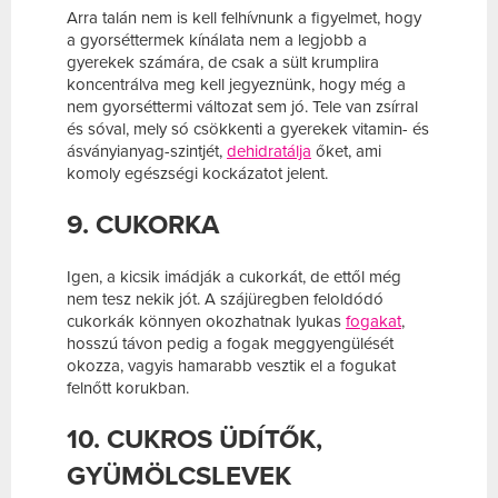
Arra talán nem is kell felhívnunk a figyelmet, hogy
a gyorséttermek kínálata nem a legjobb a
gyerekek számára, de csak a sült krumplira
koncentrálva meg kell jegyeznünk, hogy még a
nem gyorséttermi változat sem jó. Tele van zsírral
és sóval, mely só csökkenti a gyerekek vitamin- és
ásványianyag-szintjét,
dehidratálja
őket, ami
komoly egészségi kockázatot jelent.
9. CUKORKA
Igen, a kicsik imádják a cukorkát, de ettől még
nem tesz nekik jót. A szájüregben feloldódó
cukorkák könnyen okozhatnak lyukas
fogakat
,
hosszú távon pedig a fogak meggyengülését
okozza, vagyis hamarabb vesztik el a fogukat
felnőtt korukban.
10. CUKROS ÜDÍTŐK,
GYÜMÖLCSLEVEK