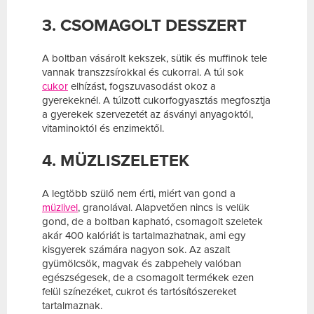
3. CSOMAGOLT DESSZERT
A boltban vásárolt kekszek, sütik és muffinok tele
vannak transzzsírokkal és cukorral. A túl sok
cukor
elhízást, fogszuvasodást okoz a
gyerekeknél. A túlzott cukorfogyasztás megfosztja
a gyerekek szervezetét az ásványi anyagoktól,
vitaminoktól és enzimektől.
4. MÜZLISZELETEK
A legtöbb szülő nem érti, miért van gond a
müzlivel
, granolával. Alapvetően nincs is velük
gond, de a boltban kapható, csomagolt szeletek
akár 400 kalóriát is tartalmazhatnak, ami egy
kisgyerek számára nagyon sok. Az aszalt
gyümölcsök, magvak és zabpehely valóban
egészségesek, de a csomagolt termékek ezen
felül színezéket, cukrot és tartósítószereket
tartalmaznak.