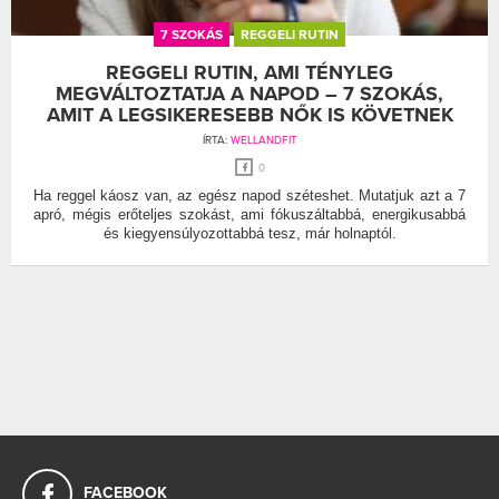
7 SZOKÁS
REGGELI RUTIN
REGGELI RUTIN, AMI TÉNYLEG
MEGVÁLTOZTATJA A NAPOD – 7 SZOKÁS,
AMIT A LEGSIKERESEBB NŐK IS KÖVETNEK
ÍRTA:
WELLANDFIT
0
Ha reggel káosz van, az egész napod széteshet. Mutatjuk azt a 7
apró, mégis erőteljes szokást, ami fókuszáltabbá, energikusabbá
és kiegyensúlyozottabbá tesz, már holnaptól.
FACEBOOK