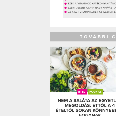
EZEK A VITAMINOK HATÉKONYAN TÁM
EZÉRT JELENT OLYAN NAGY KIHÍVÁST
EZ A KÉT VITAMIN LEHET AZ ASZTMA 
TOVÁBBI 
ÉTEL
FOGYÁS
NEM A SALÁTA AZ EGYET
MEGOLDÁS: ETTŐL A 4
ÉTELTŐL SOKAN KÖNNYEB
FOGYNAK