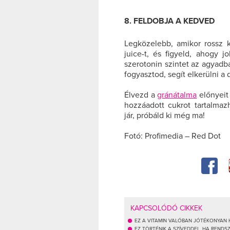
8. FELDOBJA A KEDVED
Legközelebb, amikor rossz k
juice-t, és figyeld, ahogy 
szerotonin szintet az agyadb
fogyasztod, segít elkerülni a
Élvezd a
gránátalma
előnyeit
hozzáadott cukrot tartalmaz
jár, próbáld ki még ma!
Fotó: Profimedia – Red Dot
KAPCSOLÓDÓ CIKKEK
EZ A VITAMIN VALÓBAN JÓTÉKONYAN
EZ TÖRTÉNIK A SZÍVEDDEL, HA REND