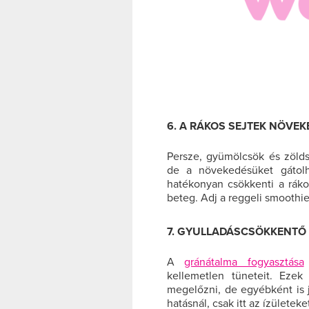
6. A RÁKOS SEJTEK NÖVE
Persze, gyümölcsök és zölds
de a növekedésüket gátolh
hatékonyan csökkenti a ráko
beteg. Adj a reggeli smooth
7. GYULLADÁSCSÖKKENTŐ
A
gránátalma fogyasztása
kellemetlen tüneteit. Ezek
megelőzni, de egyébként is 
hatásnál, csak itt az ízületeket 