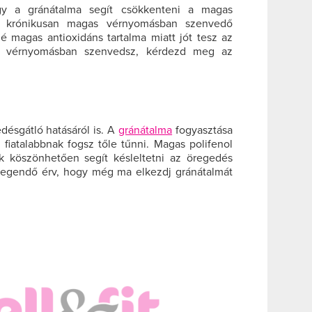
gy a gránátalma segít csökkenteni a magas
t krónikusan magas vérnyomásban szenvedő
é magas antioxidáns tartalma miatt jót tesz az
as vérnyomásban szenvedsz, kérdezd meg az
désgátló hatásáról is. A
gránátalma
fogyasztása
s fiatalabbnak fogsz tőle tűnni. Magas polifenol
k köszönhetően segít késleltetni az öregedés
legendő érv, hogy még ma elkezdj gránátalmát