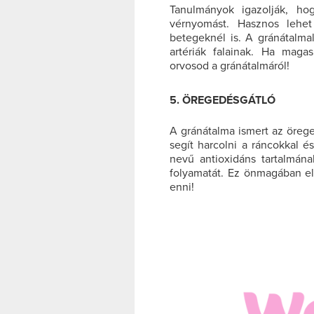
Tanulmányok igazolják, ho
vérnyomást. Hasznos lehe
betegeknél is. A gránátalmal
artériák falainak. Ha mag
orvosod a gránátalmáról!
5. ÖREGEDÉSGÁTLÓ
A gránátalma ismert az örege
segít harcolni a ráncokkal é
nevű antioxidáns tartalmána
folyamatát. Ez önmagában e
enni!