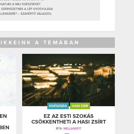
OGATJÁK A MÁJ EGÉSZSÉGÉT
 A SZERVEZETNEK A LÉP GYÓGYULÁSA
ELLENSZERE? – SZAKÉRTŐ VÁLASZOL
CIKKEINK A TÉMÁBAN
EGÉSZSÉG
HASI ZSÍR
LEN
EZ AZ ESTI SZOKÁS
CSÖKKENTHETI A HASI ZSÍRT
BEN
ÍRTA:
WELLANDFIT