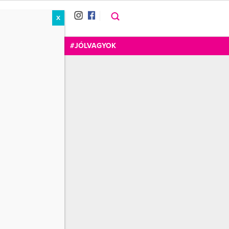
X
RÁT
CUKOR
FOGADOM
#JÓLVAGYOK
Wellness+Cafe