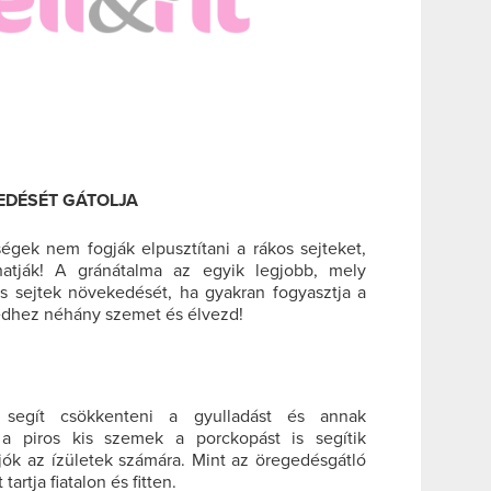
KEDÉSÉT GÁTOLJA
égek nem fogják elpusztítani a rákos sejteket,
atják! A gránátalma az egyik legjobb, mely
s sejtek növekedését, ha gyakran fogyasztja a
iedhez néhány szemet és élvezd!
segít csökkenteni a gyulladást és annak
 a piros kis szemek a porckopást is segítik
jók az ízületek számára. Mint az öregedésgátló
tartja fiatalon és fitten.