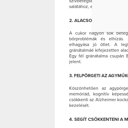
szívbetegségek kockázatát. 
salátához, egészséges húsok
2. ALACSONY A CUKORTA
A cukor nagyon sok betegs
bőrproblémák és elhízás. 
elhagyása jó ötlet. A le
gránátalmáé kifejezetten ala
Egy fél gránátalma csupán 8
jelent.
3. FELPÖRGETI AZ AGYMŰ
Köszönhetően az agypörget
memóriád, kognitív képessé
csökkenti az Alzheimer kocká
kezelését.
4. SEGÍT CSÖKKENTENI A