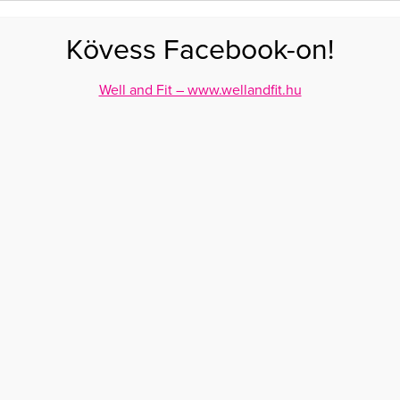
FOGYÁS
EDZÉS
ZSÍRÉGETÉS
KEREKFENÉK
HASIZOM
FEHÉRJE
SZÉNHID
Kövess Facebook-on!
GÁS
EGÉSZSÉG
ÉTRENDEK
SZÉPSÉG
AKTUÁLIS
Well and Fit – www.wellandfit.hu
alma mellett
ASZTIKUS ÉRV A
ALMA MELLETT