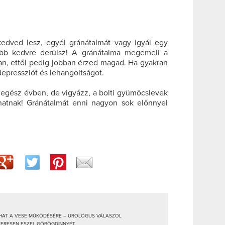
edved lesz, egyél gránátalmát vagy igyál egy
jobb kedvre derülsz! A gránátalma megemeli a
an, ettől pedig jobban érzed magad. Ha gyakran
 depressziót és lehangoltságot.
 egész évben, de vigyázz, a bolti gyümöcslevek
hatnak! Gránátalmát enni nagyon sok előnnyel
 HAT A VESE MŰKÖDÉSÉRE – UROLÓGUS VÁLASZOL
SZERESEN ESZEL GÖRÖGDINNYÉT