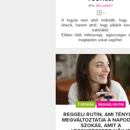
ÍRTA:
WELLANDFIT
0
A fogyás nem attól működik, hogy v
éhezik, hanem attól, hogy jóllakik ke
kalóriából.
Ebben több hétköznapi, egészséges é
meglepően sokat segíthet.
7 SZOKÁS
REGGELI RUTIN
REGGELI RUTIN, AMI TÉNY
MEGVÁLTOZTATJA A NAPOD
SZOKÁS, AMIT A