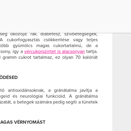
A legjobb, ha naponta eszel a gyümölcsből, add
hoz vagy smoothie-khez!
RTALMA
ég okozója: rák, diabétesz, szívbetegségek,
A cukorfogyasztás csökkentése vagy teljes
gtöbb gyümölcs magas cukortartalmú, de a
csony, így a
vércukorszintet is alacsonyan
tartja.
 gramm cukrot tartalmaz, ez olyan 70 kalóriát
KÖDÉSED
ő antioxidánsoknak, a gránátalma javítja a
geid és neurológiai funkcióid. A gránátalma
zatát, a betegek számára pedig segíti a tünetek
 MAGAS VÉRNYOMÁST