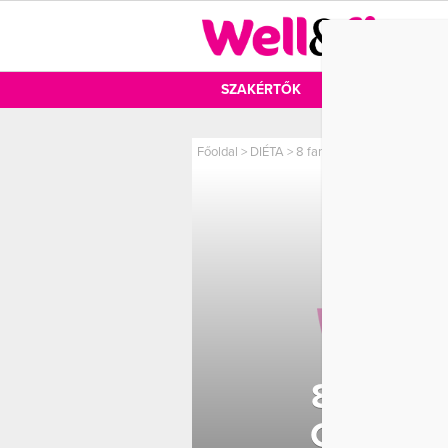
DIÉTA
SZAKÉRTŐK
DIÉTA
MOZ
Főoldal
>
DIÉTA
>
8 fantasztikus érv a gránát
8 FANT
GRÁNÁT