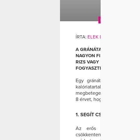
ANTIOXIDÁNS
DIÉ
FOGYÁS
GRÁNÁTAL
ÍRTA:
ELEK DÓRA
A GRÁNÁTALMA NEM CSAK EG
NAGYON FINOM ÉS SOKOLD
RIZS VAGY HÚS ÍZESÍTÉSÉR
FOGYASZTHATOD JUICE-KÉN
Egy gránátalmában körülbe
kalóriatartalmúak, így re
megbetegedések kockázatát i
8 érvet, hogy miért érdemes 
1. SEGÍT CSÖKKENTENI A 
Az erős antioxidáns ta
csökkenteni a koleszteri